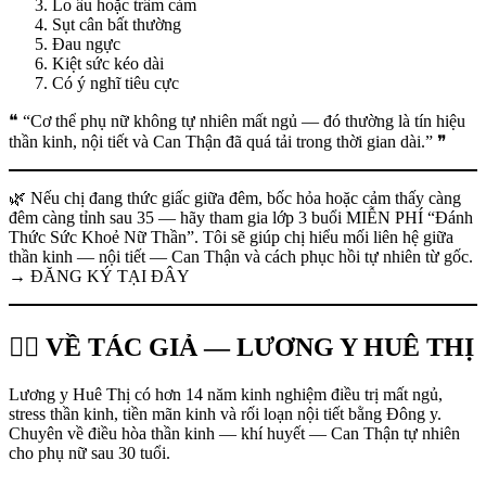
Lo âu hoặc trầm cảm
Sụt cân bất thường
Đau ngực
Kiệt sức kéo dài
Có ý nghĩ tiêu cực
❝ “Cơ thể phụ nữ không tự nhiên mất ngủ — đó thường là tín hiệu
thần kinh, nội tiết và Can Thận đã quá tải trong thời gian dài.” ❞
🌿 Nếu chị đang thức giấc giữa đêm, bốc hỏa hoặc cảm thấy càng
đêm càng tỉnh sau 35 — hãy tham gia lớp 3 buổi MIỄN PHÍ “Đánh
Thức Sức Khoẻ Nữ Thần”. Tôi sẽ giúp chị hiểu mối liên hệ giữa
thần kinh — nội tiết — Can Thận và cách phục hồi tự nhiên từ gốc.
→ ĐĂNG KÝ TẠI ĐÂY
👩‍⚕️ VỀ TÁC GIẢ — LƯƠNG Y HUÊ THỊ
Lương y Huê Thị có hơn 14 năm kinh nghiệm điều trị mất ngủ,
stress thần kinh, tiền mãn kinh và rối loạn nội tiết bằng Đông y.
Chuyên về điều hòa thần kinh — khí huyết — Can Thận tự nhiên
cho phụ nữ sau 30 tuổi.