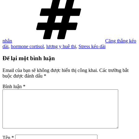
nhân
Căng thẳng kéo
dài
,
hormone cortisol
,
lương y huê thị
,
Stress kéo dài
Để lại một bình luận
Email của bạn sẽ không được hiển thị công khai.
Các trường bắt
buộc được đánh dấu
*
Bình luận
*
Tên
*