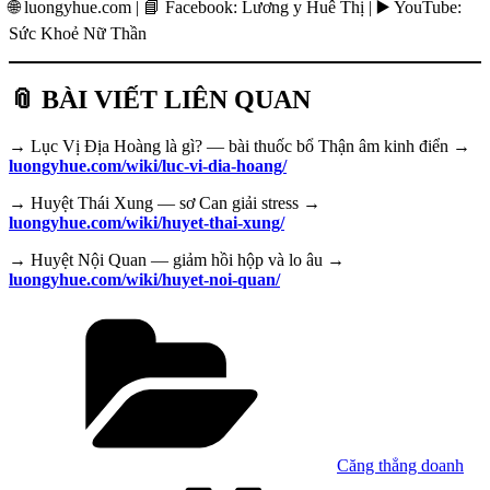
🌐 luongyhue.com | 📘 Facebook: Lương y Huê Thị | ▶️ YouTube:
Sức Khoẻ Nữ Thần
📎 BÀI VIẾT LIÊN QUAN
→ Lục Vị Địa Hoàng là gì? — bài thuốc bổ Thận âm kinh điển →
luongyhue.com/wiki/luc-vi-dia-hoang/
→ Huyệt Thái Xung — sơ Can giải stress →
luongyhue.com/wiki/huyet-thai-xung/
→ Huyệt Nội Quan — giảm hồi hộp và lo âu →
luongyhue.com/wiki/huyet-noi-quan/
Danh
mục
Căng thẳng doanh
Tag