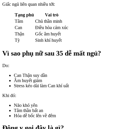
Giấc ngủ liên quan nhiều tới:
Tạng phủ
Vai trò
Tâm
Chủ thần minh
Can
Điều hòa cảm xúc
Thận
Gốc âm huyết
Tỳ
Sinh khí huyết
Vì sao phụ nữ sau 35 dễ mất ngủ?
Do:
Can Thận suy dần
Âm huyết giảm
Stress kéo dài làm Can khí uất
Khi đó:
Não khó yên
Tâm thần bất an
Hỏa dễ bốc lên về đêm
Đông y gọi đây là gì?