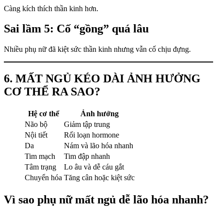
Càng kích thích thần kinh hơn.
Sai lầm 5: Cố “gồng” quá lâu
Nhiều phụ nữ đã kiệt sức thần kinh nhưng vẫn cố chịu đựng.
6. MẤT NGỦ KÉO DÀI ẢNH HƯỞNG
CƠ THỂ RA SAO?
Hệ cơ thể
Ảnh hưởng
Não bộ
Giảm tập trung
Nội tiết
Rối loạn hormone
Da
Nám và lão hóa nhanh
Tim mạch
Tim đập nhanh
Tâm trạng
Lo âu và dễ cáu gắt
Chuyển hóa
Tăng cân hoặc kiệt sức
Vì sao phụ nữ mất ngủ dễ lão hóa nhanh?