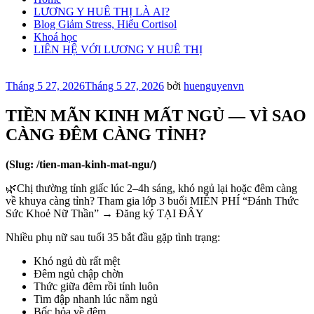
LƯƠNG Y HUÊ THỊ LÀ AI?
Blog Giảm Stress, Hiểu Cortisol
Khoá học
LIÊN HỆ VỚI LƯƠNG Y HUÊ THỊ
Đăng
Tháng 5 27, 2026
Tháng 5 27, 2026
bởi
huenguyenvn
trong
TIỀN MÃN KINH MẤT NGỦ — VÌ SAO
CÀNG ĐÊM CÀNG TỈNH?
(Slug: /tien-man-kinh-mat-ngu/)
🌿Chị thường tỉnh giấc lúc 2–4h sáng, khó ngủ lại hoặc đêm càng
về khuya càng tỉnh? Tham gia lớp 3 buổi MIỄN PHÍ “Đánh Thức
Sức Khoẻ Nữ Thần” → Đăng ký TẠI ĐÂY
Nhiều phụ nữ sau tuổi 35 bắt đầu gặp tình trạng:
Khó ngủ dù rất mệt
Đêm ngủ chập chờn
Thức giữa đêm rồi tỉnh luôn
Tim đập nhanh lúc nằm ngủ
Bốc hỏa về đêm