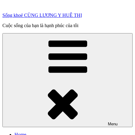
Chuyển
đến
Sống khoẻ CÙNG LƯƠNG Y HUÊ THỊ
phần
nội
Cuộc sống của bạn là hạnh phúc của tôi
dung
Menu
Home