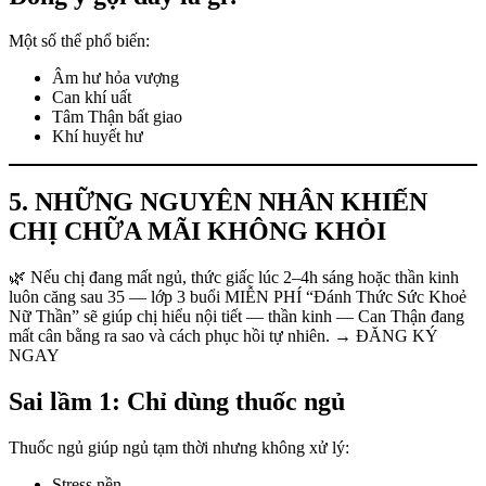
Một số thể phổ biến:
Âm hư hỏa vượng
Can khí uất
Tâm Thận bất giao
Khí huyết hư
5. NHỮNG NGUYÊN NHÂN KHIẾN
CHỊ CHỮA MÃI KHÔNG KHỎI
🌿 Nếu chị đang mất ngủ, thức giấc lúc 2–4h sáng hoặc thần kinh
luôn căng sau 35 — lớp 3 buổi MIỄN PHÍ “Đánh Thức Sức Khoẻ
Nữ Thần” sẽ giúp chị hiểu nội tiết — thần kinh — Can Thận đang
mất cân bằng ra sao và cách phục hồi tự nhiên. → ĐĂNG KÝ
NGAY
Sai lầm 1: Chỉ dùng thuốc ngủ
Thuốc ngủ giúp ngủ tạm thời nhưng không xử lý:
Stress nền