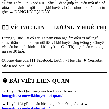
“Đánh Thức Sức Khoẻ Nữ Thần”. Tôi sẽ giúp chị hiểu mối liên hệ
giữa thần kinh — nội tiết — khí huyết và cách phục hồi tự nhiên từ
gốc. → ĐĂNG KÝ TẠI ĐÂY
👩‍⚕️ VỀ TÁC GIẢ — LƯƠNG Y HUÊ THỊ
Lương y Huê Thị có hơn 14 năm kinh nghiệm điều trị mất ngủ,
stress thần kinh, rối loạn nội tiết và khí huyết bằng Đông y. Chuyên
về điều hòa thần kinh — khí huyết — Can Thận tự nhiên cho phụ
nữ sau 30 tuổi.
🌐 luongyhue.com | 📘 Facebook: Lương y Huê Thị | ▶️ YouTube:
Sức Khoẻ Nữ Thần
📎 BÀI VIẾT LIÊN QUAN
→ Huyệt Nội Quan — giảm hồi hộp và lo âu →
luongyhue.com/wiki/huyet-noi-quan/
→ Huyết ứ là gì? — dấu hiệu phụ nữ thường bỏ qua →
luongyhue.com/wiki/huyet-u/