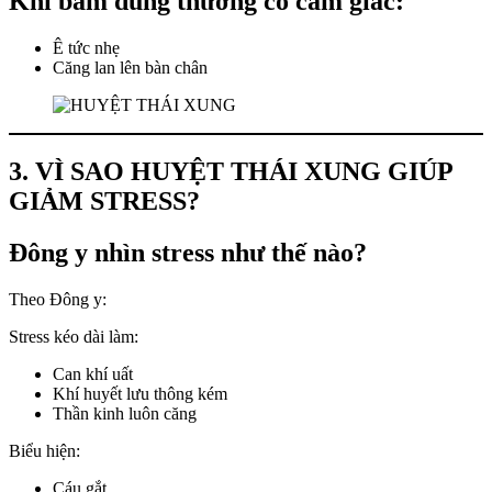
Khi bấm đúng thường có cảm giác:
Ê tức nhẹ
Căng lan lên bàn chân
3. VÌ SAO HUYỆT THÁI XUNG GIÚP
GIẢM STRESS?
Đông y nhìn stress như thế nào?
Theo Đông y:
Stress kéo dài làm:
Can khí uất
Khí huyết lưu thông kém
Thần kinh luôn căng
Biểu hiện:
Cáu gắt