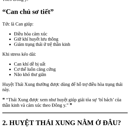
“Can chủ sơ tiết”
Tức là Can giúp:
Điều hòa cảm xúc
Giữ khí huyết lưu thông
Giảm trạng thái ứ trệ thần kinh
Khi stress kéo dài:
Can khí dễ bị uất
Cơ thể luôn căng cứng
Não khó thư giãn
Huyệt Thái Xung thường được dùng để hỗ trợ điều hòa trạng thái
này.
❝ “Thái Xung được xem như huyệt giúp giải tỏa sự ‘bí bách’ của
thần kinh và cảm xúc theo Đông y.” ❞
2. HUYỆT THÁI XUNG NẰM Ở ĐÂU?