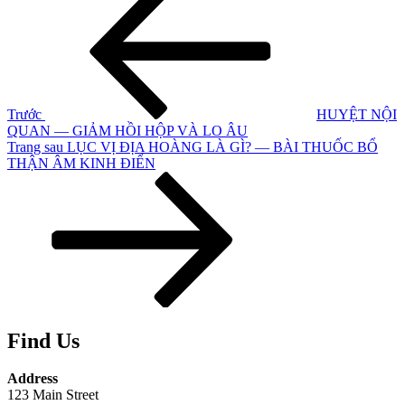
cũ
hướng
hơn
bài
viết
Trước
HUYỆT NỘI
QUAN — GIẢM HỒI HỘP VÀ LO ÂU
Bài
Trang sau
LỤC VỊ ĐỊA HOÀNG LÀ GÌ? — BÀI THUỐC BỔ
tiếp
THẬN ÂM KINH ĐIỂN
theo
Find Us
Address
123 Main Street