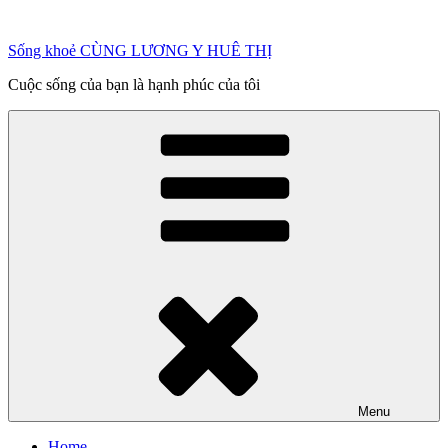
Chuyển
đến
Sống khoẻ CÙNG LƯƠNG Y HUÊ THỊ
phần
nội
Cuộc sống của bạn là hạnh phúc của tôi
dung
Menu
Home