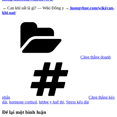
→ Can khí uất là gì? — Wiki Đông y →
luongyhue.com/wiki/can-
khi-uat/
Danh
mục
Căng thẳng doanh
Tag
nhân
Căng thẳng kéo
dài
,
hormone cortisol
,
lương y huê thị
,
Stress kéo dài
Để lại một bình luận