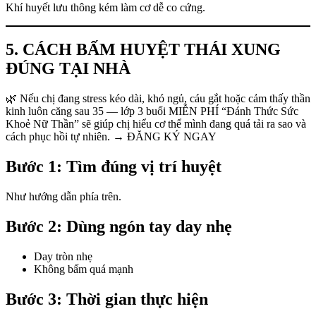
Khí huyết lưu thông kém làm cơ dễ co cứng.
5. CÁCH BẤM HUYỆT THÁI XUNG
ĐÚNG TẠI NHÀ
🌿 Nếu chị đang stress kéo dài, khó ngủ, cáu gắt hoặc cảm thấy thần
kinh luôn căng sau 35 — lớp 3 buổi MIỄN PHÍ “Đánh Thức Sức
Khoẻ Nữ Thần” sẽ giúp chị hiểu cơ thể mình đang quá tải ra sao và
cách phục hồi tự nhiên. → ĐĂNG KÝ NGAY
Bước 1: Tìm đúng vị trí huyệt
Như hướng dẫn phía trên.
Bước 2: Dùng ngón tay day nhẹ
Day tròn nhẹ
Không bấm quá mạnh
Bước 3: Thời gian thực hiện