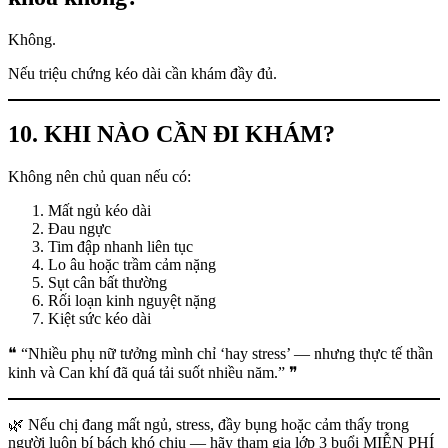
Không.
Nếu triệu chứng kéo dài cần khám đầy đủ.
10. KHI NÀO CẦN ĐI KHÁM?
Không nên chủ quan nếu có:
Mất ngủ kéo dài
Đau ngực
Tim đập nhanh liên tục
Lo âu hoặc trầm cảm nặng
Sụt cân bất thường
Rối loạn kinh nguyệt nặng
Kiệt sức kéo dài
❝ “Nhiều phụ nữ tưởng mình chỉ ‘hay stress’ — nhưng thực tế thần
kinh và Can khí đã quá tải suốt nhiều năm.” ❞
🌿 Nếu chị đang mất ngủ, stress, đầy bụng hoặc cảm thấy trong
người luôn bí bách khó chịu — hãy tham gia lớp 3 buổi MIỄN PHÍ