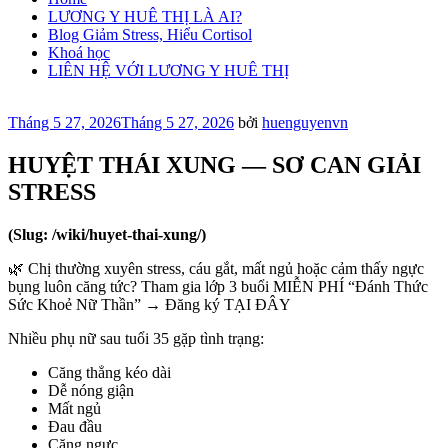
LƯƠNG Y HUÊ THỊ LÀ AI?
Blog Giảm Stress, Hiểu Cortisol
Khoá học
LIÊN HỆ VỚI LƯƠNG Y HUÊ THỊ
Đăng
Tháng 5 27, 2026
Tháng 5 27, 2026
bởi
huenguyenvn
trong
HUYỆT THÁI XUNG — SƠ CAN GIẢI
STRESS
(Slug: /wiki/huyet-thai-xung/)
🌿 Chị thường xuyên stress, cáu gắt, mất ngủ hoặc cảm thấy ngực
bụng luôn căng tức? Tham gia lớp 3 buổi MIỄN PHÍ “Đánh Thức
Sức Khoẻ Nữ Thần” → Đăng ký TẠI ĐÂY
Nhiều phụ nữ sau tuổi 35 gặp tình trạng:
Căng thẳng kéo dài
Dễ nóng giận
Mất ngủ
Đau đầu
Căng ngực