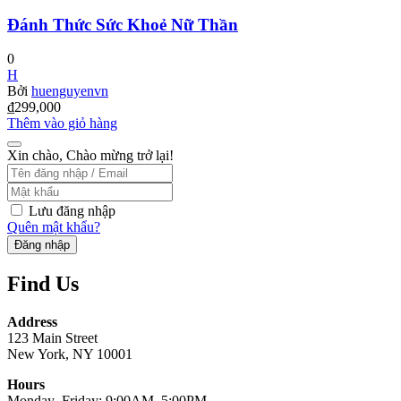
Đánh Thức Sức Khoẻ Nữ Thần
0
H
Bởi
huenguyenvn
₫
299,000
Thêm vào giỏ hàng
Xin chào, Chào mừng trở lại!
Lưu đăng nhập
Quên mật khẩu?
Đăng nhập
Find Us
Address
123 Main Street
New York, NY 10001
Hours
Monday–Friday: 9:00AM–5:00PM