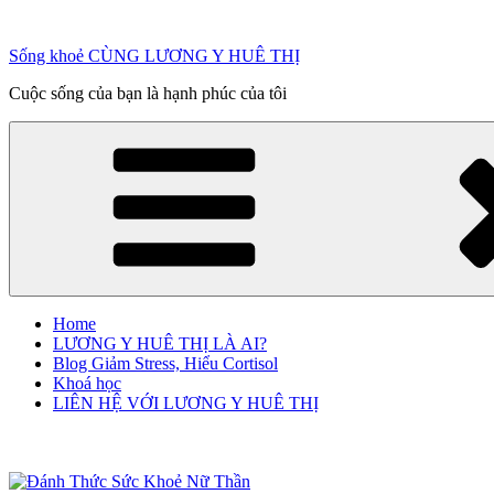
Chuyển
đến
Sống khoẻ CÙNG LƯƠNG Y HUÊ THỊ
phần
nội
Cuộc sống của bạn là hạnh phúc của tôi
dung
Home
LƯƠNG Y HUÊ THỊ LÀ AI?
Blog Giảm Stress, Hiểu Cortisol
Khoá học
LIÊN HỆ VỚI LƯƠNG Y HUÊ THỊ