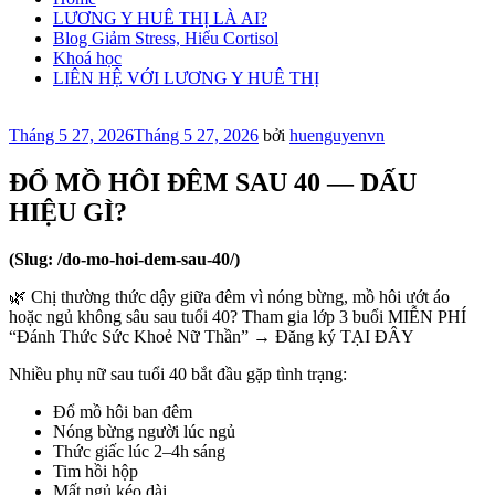
LƯƠNG Y HUÊ THỊ LÀ AI?
Blog Giảm Stress, Hiểu Cortisol
Khoá học
LIÊN HỆ VỚI LƯƠNG Y HUÊ THỊ
Đăng
Tháng 5 27, 2026
Tháng 5 27, 2026
bởi
huenguyenvn
trong
ĐỔ MỒ HÔI ĐÊM SAU 40 — DẤU
HIỆU GÌ?
(Slug: /do-mo-hoi-dem-sau-40/)
🌿 Chị thường thức dậy giữa đêm vì nóng bừng, mồ hôi ướt áo
hoặc ngủ không sâu sau tuổi 40? Tham gia lớp 3 buổi MIỄN PHÍ
“Đánh Thức Sức Khoẻ Nữ Thần” → Đăng ký TẠI ĐÂY
Nhiều phụ nữ sau tuổi 40 bắt đầu gặp tình trạng:
Đổ mồ hôi ban đêm
Nóng bừng người lúc ngủ
Thức giấc lúc 2–4h sáng
Tim hồi hộp
Mất ngủ kéo dài