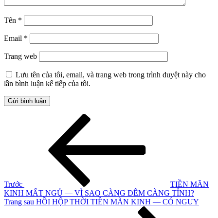
Tên
*
Email
*
Trang web
Lưu tên của tôi, email, và trang web trong trình duyệt này cho
lần bình luận kế tiếp của tôi.
Điều
Bài
cũ
hướng
hơn
bài
viết
Trước
TIỀN MÃN
KINH MẤT NGỦ — VÌ SAO CÀNG ĐÊM CÀNG TỈNH?
Bài
Trang sau
HỒI HỘP THỜI TIỀN MÃN KINH — CÓ NGUY
tiếp