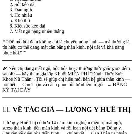
Sốt kéo dài
Đau ngực
Ho nhiều
Khó thở
Kiệt sức kéo dài
Mất ngủ nặng nhiều tháng
❝ “Đổ mồ hôi đêm không chỉ là chuyện nóng lạnh — mà thường là
tín hiệu cơ thể đang mất cân bằng thần kinh, nội tiết và khả năng
phục hồi.” ❞
🌿 Nếu chị đang mất ngủ, bốc hỏa hoặc thường thức giấc giữa đêm
sau 40 — hãy tham gia lớp 3 buổi MIỄN PHÍ “Đánh Thức Sức
Khoẻ Nữ Thần”. Tôi sẽ giúp chị hiểu mối liên hệ giữa thần kinh —
nội tiết — Can Thận và cách phục hồi tự nhiên từ gốc. → ĐĂNG
KÝ TẠI ĐÂY
👩‍⚕️ VỀ TÁC GIẢ — LƯƠNG Y HUÊ THỊ
Lương y Huê Thị có hơn 14 năm kinh nghiệm điều trị mất ngủ,
stress thần kinh, tiền mãn kinh và rối loạn nội tiết bằng Đông y.
Chuyên về điều hòa thần kinh — khí huyết — Can Thận tự nhiên