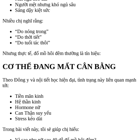
Người mệt nhưng khó ngủ sâu
Sáng dậy kiệt sức
Nhiều chị nghĩ rằng:
“Do nóng trong”
“Do thời tiết”
“Do tuổi tác thôi”
Nhưng thực tế, đổ mồ hôi đêm thường là tín hiệu:
CƠ THỂ ĐANG MẤT CÂN BẰNG
Theo Đông y và nội tiết học hiện đại, tình trạng này liên quan mạnh
tới:
Tiền mãn kinh
Hệ thần kinh
Hormone nữ
Can Thận suy yếu
Stress kéo dài
Trong bài viết này, tôi sẽ giúp chị hiểu:
Vì sao phụ nữ sau 40 dễ đổ mồ hôi đêm?