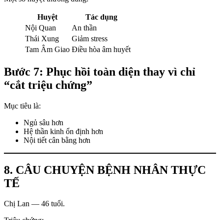
Huyệt
Tác dụng
Nội Quan
An thần
Thái Xung
Giảm stress
Tam Âm Giao
Điều hòa âm huyết
Bước 7: Phục hồi toàn diện thay vì chỉ
“cắt triệu chứng”
Mục tiêu là:
Ngủ sâu hơn
Hệ thần kinh ổn định hơn
Nội tiết cân bằng hơn
8. CÂU CHUYỆN BỆNH NHÂN THỰC
TẾ
Chị Lan — 46 tuổi.