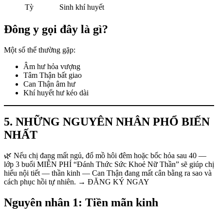
Tỳ
Sinh khí huyết
Đông y gọi đây là gì?
Một số thể thường gặp:
Âm hư hỏa vượng
Tâm Thận bất giao
Can Thận âm hư
Khí huyết hư kéo dài
5. NHỮNG NGUYÊN NHÂN PHỔ BIẾN
NHẤT
🌿 Nếu chị đang mất ngủ, đổ mồ hôi đêm hoặc bốc hỏa sau 40 —
lớp 3 buổi MIỄN PHÍ “Đánh Thức Sức Khoẻ Nữ Thần” sẽ giúp chị
hiểu nội tiết — thần kinh — Can Thận đang mất cân bằng ra sao và
cách phục hồi tự nhiên. → ĐĂNG KÝ NGAY
Nguyên nhân 1: Tiền mãn kinh