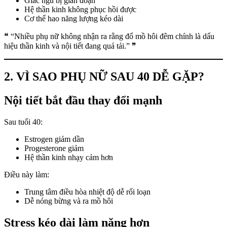
Giấc ngủ bị gián đoạn
Hệ thần kinh không phục hồi được
Cơ thể hao năng lượng kéo dài
❝ “Nhiều phụ nữ không nhận ra rằng đổ mồ hôi đêm chính là dấu
hiệu thần kinh và nội tiết đang quá tải.” ❞
2. VÌ SAO PHỤ NỮ SAU 40 DỄ GẶP?
Nội tiết bắt đầu thay đổi mạnh
Sau tuổi 40:
Estrogen giảm dần
Progesterone giảm
Hệ thần kinh nhạy cảm hơn
Điều này làm:
Trung tâm điều hòa nhiệt độ dễ rối loạn
Dễ nóng bừng và ra mồ hôi
Stress kéo dài làm nặng hơn