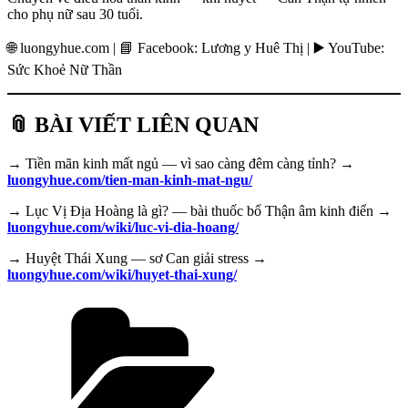
cho phụ nữ sau 30 tuổi.
🌐 luongyhue.com | 📘 Facebook: Lương y Huê Thị | ▶️ YouTube:
Sức Khoẻ Nữ Thần
📎 BÀI VIẾT LIÊN QUAN
→ Tiền mãn kinh mất ngủ — vì sao càng đêm càng tỉnh? →
luongyhue.com/tien-man-kinh-mat-ngu/
→ Lục Vị Địa Hoàng là gì? — bài thuốc bổ Thận âm kinh điển →
luongyhue.com/wiki/luc-vi-dia-hoang/
→ Huyệt Thái Xung — sơ Can giải stress →
luongyhue.com/wiki/huyet-thai-xung/
Danh
mục