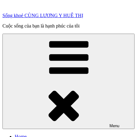
Chuyển
đến
Sống khoẻ CÙNG LƯƠNG Y HUÊ THỊ
phần
nội
Cuộc sống của bạn là hạnh phúc của tôi
dung
Menu
Home