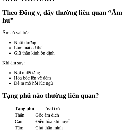
Theo Đông y, đây thường liên quan “Âm
hư”
Âm có vai trò:
Nuôi dưỡng
Làm mát cơ thể
Giữ thần kinh ổn định
Khi âm suy:
Nội nhiệt tăng
Hỏa bốc lên về đêm
Dễ ra mồ hôi lúc ngủ
Tạng phủ nào thường liên quan?
Tạng phủ
Vai trò
Thận
Gốc âm dịch
Can
Điều hòa khí huyết
Tâm
Chủ thần minh