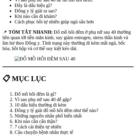
Đây là dấu hiệu gì?
Đông y lý giải ra sao?
Khi nào cần đi khám?
Cách phục hồi tự nhiên giúp ngủ sâu hơn
📌
TÓM TẮT NHANH:
Đổ mồ hôi đêm ở phụ nữ sau 40 thường
liên quan tới tiền mãn kinh, suy giảm estrogen, stress thần kinh và
âm hư theo Đông y. Tình trạng này thường đi kèm mất ngủ, bốc
hỏa, hồi hộp và cơ thể suy kiệt kéo dài.
📋 MỤC LỤC
Đổ mồ hôi đêm là gì?
Vì sao phụ nữ sau 40 dễ gặp?
10 dấu hiệu thường đi kèm
Đông y lý giải đổ mồ hôi đêm như thế nào?
Những nguyên nhân phổ biến nhất
Khi nào cần cẩn thận?
7 cách cải thiện tự nhiên
Câu chuyện bệnh nhân thực tế