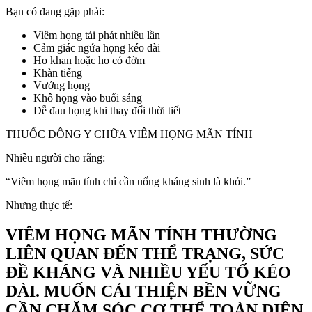
Bạn có đang gặp phải:
Viêm họng tái phát nhiều lần
Cảm giác ngứa họng kéo dài
Ho khan hoặc ho có đờm
Khàn tiếng
Vướng họng
Khô họng vào buổi sáng
Dễ đau họng khi thay đổi thời tiết
THUỐC ĐÔNG Y CHỮA VIÊM HỌNG MÃN TÍNH
Nhiều người cho rằng:
“Viêm họng mãn tính chỉ cần uống kháng sinh là khỏi.”
Nhưng thực tế:
VIÊM HỌNG MÃN TÍNH THƯỜNG
LIÊN QUAN ĐẾN THỂ TRẠNG, SỨC
ĐỀ KHÁNG VÀ NHIỀU YẾU TỐ KÉO
DÀI. MUỐN CẢI THIỆN BỀN VỮNG
CẦN CHĂM SÓC CƠ THỂ TOÀN DIỆN