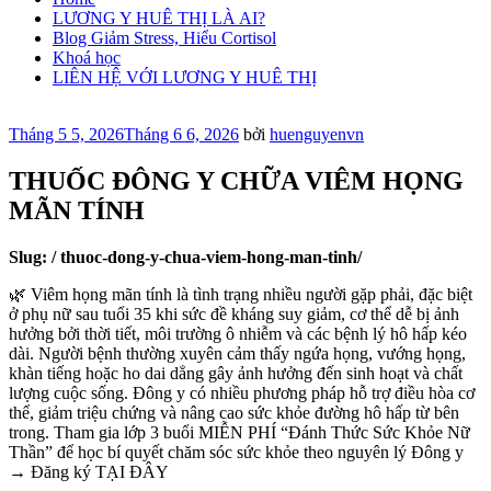
LƯƠNG Y HUÊ THỊ LÀ AI?
Blog Giảm Stress, Hiểu Cortisol
Khoá học
LIÊN HỆ VỚI LƯƠNG Y HUÊ THỊ
Đăng
Tháng 5 5, 2026
Tháng 6 6, 2026
bởi
huenguyenvn
trong
THUỐC ĐÔNG Y CHỮA VIÊM HỌNG
MÃN TÍNH
Slug: / thuoc-dong-y-chua-viem-hong-man-tinh/
🌿
Viêm họng mãn tính là tình trạng nhiều người gặp phải, đặc biệt
ở phụ nữ sau tuổi 35 khi sức đề kháng suy giảm, cơ thể dễ bị ảnh
hưởng bởi thời tiết, môi trường ô nhiễm và các bệnh lý hô hấp kéo
dài. Người bệnh thường xuyên cảm thấy ngứa họng, vướng họng,
khàn tiếng hoặc ho dai dẳng gây ảnh hưởng đến sinh hoạt và chất
lượng cuộc sống. Đông y có nhiều phương pháp hỗ trợ điều hòa cơ
thể, giảm triệu chứng và nâng cao sức khỏe đường hô hấp từ bên
trong. Tham gia lớp 3 buổi MIỄN PHÍ “Đánh Thức Sức Khỏe Nữ
Thần” để học bí quyết chăm sóc sức khỏe theo nguyên lý Đông y
→ Đăng ký TẠI ĐÂY