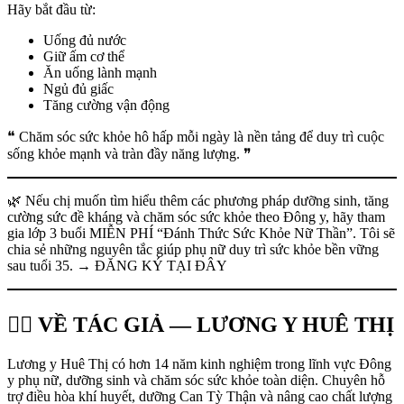
Hãy bắt đầu từ:
Uống đủ nước
Giữ ấm cơ thể
Ăn uống lành mạnh
Ngủ đủ giấc
Tăng cường vận động
❝ Chăm sóc sức khỏe hô hấp mỗi ngày là nền tảng để duy trì cuộc
sống khỏe mạnh và tràn đầy năng lượng. ❞
🌿 Nếu chị muốn tìm hiểu thêm các phương pháp dưỡng sinh, tăng
cường sức đề kháng và chăm sóc sức khỏe theo Đông y, hãy tham
gia lớp 3 buổi MIỄN PHÍ “Đánh Thức Sức Khỏe Nữ Thần”. Tôi sẽ
chia sẻ những nguyên tắc giúp phụ nữ duy trì sức khỏe bền vững
sau tuổi 35. → ĐĂNG KÝ TẠI ĐÂY
👩‍⚕️ VỀ TÁC GIẢ — LƯƠNG Y HUÊ THỊ
Lương y Huê Thị có hơn 14 năm kinh nghiệm trong lĩnh vực Đông
y phụ nữ, dưỡng sinh và chăm sóc sức khỏe toàn diện. Chuyên hỗ
trợ điều hòa khí huyết, dưỡng Can Tỳ Thận và nâng cao chất lượng