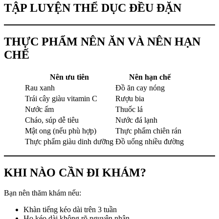
TẬP LUYỆN THỂ DỤC ĐỀU ĐẶN
THỰC PHẨM NÊN ĂN VÀ NÊN HẠN
CHẾ
Nên ưu tiên
Nên hạn chế
Rau xanh
Đồ ăn cay nóng
Trái cây giàu vitamin C
Rượu bia
Nước ấm
Thuốc lá
Cháo, súp dễ tiêu
Nước đá lạnh
Mật ong (nếu phù hợp)
Thực phẩm chiên rán
Thực phẩm giàu dinh dưỡng
Đồ uống nhiều đường
KHI NÀO CẦN ĐI KHÁM?
Bạn nên thăm khám nếu:
Khàn tiếng kéo dài trên 3 tuần
Ho kéo dài không rõ nguyên nhân