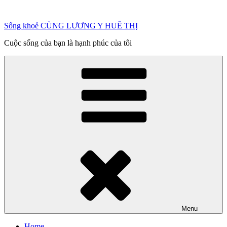
Chuyển
đến
Sống khoẻ CÙNG LƯƠNG Y HUÊ THỊ
phần
nội
Cuộc sống của bạn là hạnh phúc của tôi
dung
Menu
Home