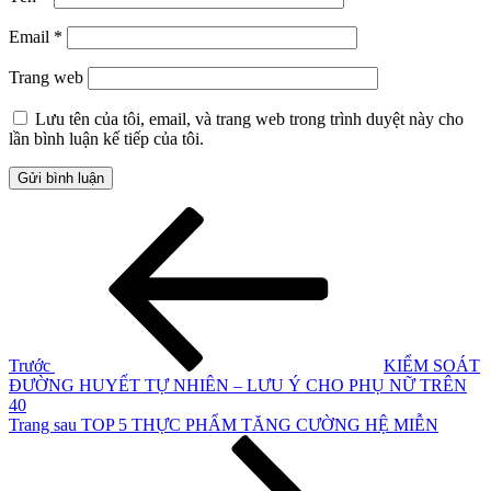
Email
*
Trang web
Lưu tên của tôi, email, và trang web trong trình duyệt này cho
lần bình luận kế tiếp của tôi.
Điều
Bài
cũ
hướng
hơn
bài
viết
Trước
KIỂM SOÁT
ĐƯỜNG HUYẾT TỰ NHIÊN – LƯU Ý CHO PHỤ NỮ TRÊN
40
Bài
Trang sau
TOP 5 THỰC PHẨM TĂNG CƯỜNG HỆ MIỄN
tiếp
theo