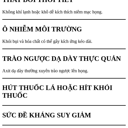
Không khí lạnh hoặc khô dễ kích thích niêm mạc họng.
Ô NHIỄM MÔI TRƯỜNG
Khói bụi và hóa chất có thể gây kích ứng kéo dài.
TRÀO NGƯỢC DẠ DÀY THỰC QUẢN
Axit dạ dày thường xuyên trào ngược lên họng.
HÚT THUỐC LÁ HOẶC HÍT KHÓI
THUỐC
SỨC ĐỀ KHÁNG SUY GIẢM