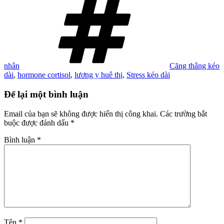
nhân
Căng thẳng kéo
dài
,
hormone cortisol
,
lương y huê thị
,
Stress kéo dài
Để lại một bình luận
Email của bạn sẽ không được hiển thị công khai.
Các trường bắt
buộc được đánh dấu
*
Bình luận
*
Tên
*