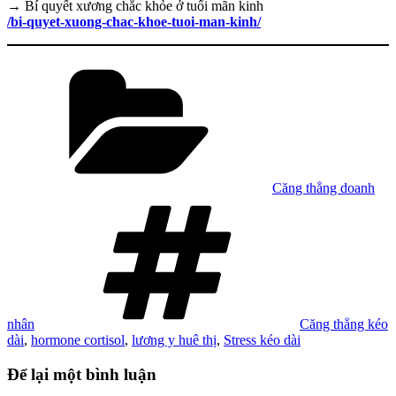
→ Bí quyết xương chắc khỏe ở tuổi mãn kinh
/bi-quyet-xuong-chac-khoe-tuoi-man-kinh/
Danh
mục
Căng thẳng doanh
Tag
nhân
Căng thẳng kéo
dài
,
hormone cortisol
,
lương y huê thị
,
Stress kéo dài
Để lại một bình luận