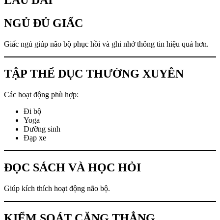
LÂU DÀI
NGỦ ĐỦ GIẤC
Giấc ngủ giúp não bộ phục hồi và ghi nhớ thông tin hiệu quả hơn.
TẬP THỂ DỤC THƯỜNG XUYÊN
Các hoạt động phù hợp:
Đi bộ
Yoga
Dưỡng sinh
Đạp xe
ĐỌC SÁCH VÀ HỌC HỎI
Giúp kích thích hoạt động não bộ.
KIỂM SOÁT CĂNG THẲNG