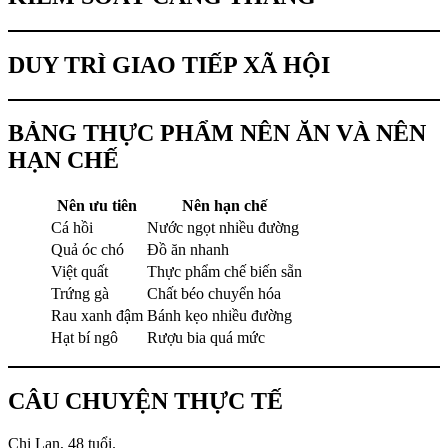
DUY TRÌ GIAO TIẾP XÃ HỘI
BẢNG THỰC PHẨM NÊN ĂN VÀ NÊN
HẠN CHẾ
Nên ưu tiên
Nên hạn chế
Cá hồi
Nước ngọt nhiều đường
Quả óc chó
Đồ ăn nhanh
Việt quất
Thực phẩm chế biến sẵn
Trứng gà
Chất béo chuyển hóa
Rau xanh đậm
Bánh kẹo nhiều đường
Hạt bí ngô
Rượu bia quá mức
CÂU CHUYỆN THỰC TẾ
Chị Lan, 48 tuổi.