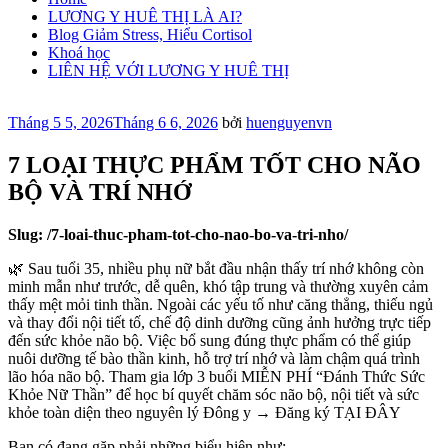
LƯƠNG Y HUÊ THỊ LÀ AI?
Blog Giảm Stress, Hiểu Cortisol
Khoá học
LIÊN HỆ VỚI LƯƠNG Y HUÊ THỊ
Đăng
Tháng 5 5, 2026
Tháng 6 6, 2026
bởi
huenguyenvn
trong
7 LOẠI THỰC PHẨM TỐT CHO NÃO
BỘ VÀ TRÍ NHỚ
Slug: /7-loai-thuc-pham-tot-cho-nao-bo-va-tri-nho/
🌿 Sau tuổi 35, nhiều phụ nữ bắt đầu nhận thấy trí nhớ không còn
minh mẫn như trước, dễ quên, khó tập trung và thường xuyên cảm
thấy mệt mỏi tinh thần. Ngoài các yếu tố như căng thẳng, thiếu ngủ
và thay đổi nội tiết tố, chế độ dinh dưỡng cũng ảnh hưởng trực tiếp
đến sức khỏe não bộ. Việc bổ sung đúng thực phẩm có thể giúp
nuôi dưỡng tế bào thần kinh, hỗ trợ trí nhớ và làm chậm quá trình
lão hóa não bộ. Tham gia lớp 3 buổi MIỄN PHÍ “Đánh Thức Sức
Khỏe Nữ Thần” để học bí quyết chăm sóc não bộ, nội tiết và sức
khỏe toàn diện theo nguyên lý Đông y → Đăng ký TẠI ĐÂY
Bạn có đang gặp phải những biểu hiện như: