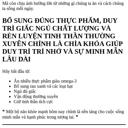
Mà còn chịu ảnh hưởng lớn từ những gì chúng ta ăn và cách chúng
ta sống mỗi ngày.
BỔ SUNG ĐÚNG THỰC PHẨM, DUY
TRÌ GIẤC NGỦ CHẤT LƯỢNG VÀ
RÈN LUYỆN TINH THẦN THƯỜNG
XUYÊN CHÍNH LÀ CHÌA KHÓA GIÚP
DUY TRÌ TRÍ NHỚ VÀ SỰ MINH MẪN
LÂU DÀI
Hãy bắt đầu từ:
Ăn nhiều thực phẩm giàu omega-3
Bổ sung rau xanh và các loại hạt
Ngủ đủ giấc
Vận động thường xuyên
Giữ tinh thần tích cực
❝ Một bộ não khỏe mạnh hôm nay chính là nền tảng cho cuộc sống
minh mẫn và hạnh phúc trong tương lai. ❞