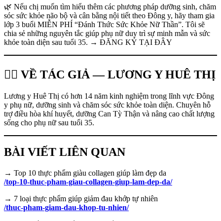
🌿 Nếu chị muốn tìm hiểu thêm các phương pháp dưỡng sinh, chăm
sóc sức khỏe não bộ và cân bằng nội tiết theo Đông y, hãy tham gia
lớp 3 buổi MIỄN PHÍ “Đánh Thức Sức Khỏe Nữ Thần”. Tôi sẽ
chia sẻ những nguyên tắc giúp phụ nữ duy trì sự minh mẫn và sức
khỏe toàn diện sau tuổi 35. → ĐĂNG KÝ TẠI ĐÂY
👩‍⚕️ VỀ TÁC GIẢ — LƯƠNG Y HUÊ THỊ
Lương y Huê Thị có hơn 14 năm kinh nghiệm trong lĩnh vực Đông
y phụ nữ, dưỡng sinh và chăm sóc sức khỏe toàn diện. Chuyên hỗ
trợ điều hòa khí huyết, dưỡng Can Tỳ Thận và nâng cao chất lượng
sống cho phụ nữ sau tuổi 35.
BÀI VIẾT LIÊN QUAN
→ Top 10 thực phẩm giàu collagen giúp làm đẹp da
/top-10-thuc-pham-giau-collagen-giup-lam-dep-da/
→ 7 loại thực phẩm giúp giảm đau khớp tự nhiên
/thuc-pham-giam-dau-khop-tu-nhien/