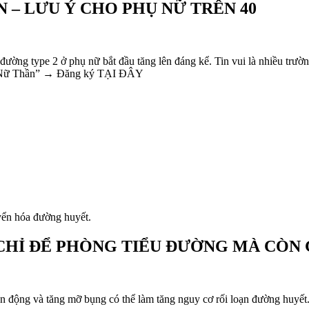
 – LƯU Ý CHO PHỤ NỮ TRÊN 40
u đường type 2 ở phụ nữ bắt đầu tăng lên đáng kể. Tin vui là nhiều trư
e Nữ Thần” → Đăng ký TẠI ĐÂY
uyển hóa đường huyết.
HỈ ĐỂ PHÒNG TIỂU ĐƯỜNG MÀ CÒN G
 vận động và tăng mỡ bụng có thể làm tăng nguy cơ rối loạn đường huyế