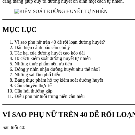
căng thẳng giúp duy trì đường huyết ổn định một cách tự nhiên.
MỤC LỤC
Vì sao phụ nữ trên 40 dễ rối loạn đường huyết?
Dấu hiệu cảnh báo cần chú ý
Tác hại của đường huyết cao kéo dài
10 cách kiểm soát đường huyết tự nhiên
Những thực phẩm nên ưu tiên
Đông y nhìn nhận đường huyết như thế nào?
Những sai lầm phổ biến
Bảng thực phẩm hỗ trợ kiểm soát đường huyết
Câu chuyện thực tế
Câu hỏi thường gặp
Điều phụ nữ tuổi trung niên cần hiểu
VÌ SAO PHỤ NỮ TRÊN 40 DỄ RỐI LO
Sau tuổi 40: