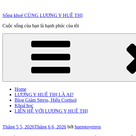
Chuyển
đến
Sống khoẻ CÙNG LƯƠNG Y HUÊ THỊ
phần
nội
Cuộc sống của bạn là hạnh phúc của tôi
dung
Home
LƯƠNG Y HUÊ THỊ LÀ AI?
Blog Giảm Stress, Hiểu Cortisol
Khoá học
LIÊN HỆ VỚI LƯƠNG Y HUÊ THỊ
Đăng
Tháng 5 5, 2026
Tháng 6 6, 2026
bởi
huenguyenvn
trong