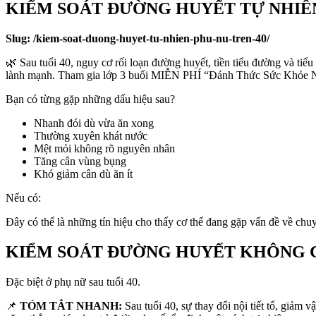
KIỂM SOÁT ĐƯỜNG HUYẾT TỰ NHIÊN
Slug: /kiem-soat-duong-huyet-tu-nhien-phu-nu-tren-40/
🌿 Sau tuổi 40, nguy cơ rối loạn đường huyết, tiền tiểu đường và tiể
lành mạnh. Tham gia lớp 3 buổi MIỄN PHÍ “Đánh Thức Sức Khỏ
Bạn có từng gặp những dấu hiệu sau?
Nhanh đói dù vừa ăn xong
Thường xuyên khát nước
Mệt mỏi không rõ nguyên nhân
Tăng cân vùng bụng
Khó giảm cân dù ăn ít
Nếu có:
Đây có thể là những tín hiệu cho thấy cơ thể đang gặp vấn đề về ch
KIỂM SOÁT ĐƯỜNG HUYẾT KHÔNG C
Đặc biệt ở phụ nữ sau tuổi 40.
📌
TÓM TẮT NHANH:
Sau tuổi 40, sự thay đổi nội tiết tố, giảm