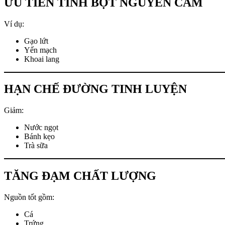
ƯU TIÊN TINH BỘT NGUYÊN CÁM
Ví dụ:
Gạo lứt
Yến mạch
Khoai lang
HẠN CHẾ ĐƯỜNG TINH LUYỆN
Giảm:
Nước ngọt
Bánh kẹo
Trà sữa
TĂNG ĐẠM CHẤT LƯỢNG
Nguồn tốt gồm:
Cá
Trứng