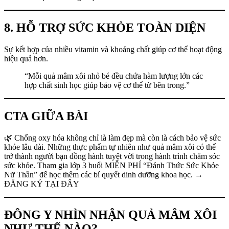
8. HỖ TRỢ SỨC KHỎE TOÀN DIỆN
Sự kết hợp của nhiều vitamin và khoáng chất giúp cơ thể hoạt động
hiệu quả hơn.
“Mỗi quả mâm xôi nhỏ bé đều chứa hàm lượng lớn các
hợp chất sinh học giúp bảo vệ cơ thể từ bên trong.”
CTA GIỮA BÀI
🌿 Chống oxy hóa không chỉ là làm đẹp mà còn là cách bảo vệ sức
khỏe lâu dài. Những thực phẩm tự nhiên như quả mâm xôi có thể
trở thành người bạn đồng hành tuyệt vời trong hành trình chăm sóc
sức khỏe. Tham gia lớp 3 buổi MIỄN PHÍ “Đánh Thức Sức Khỏe
Nữ Thần” để học thêm các bí quyết dinh dưỡng khoa học. →
ĐĂNG KÝ TẠI ĐÂY
ĐÔNG Y NHÌN NHẬN QUẢ MÂM XÔI
NHƯ THẾ NÀO?