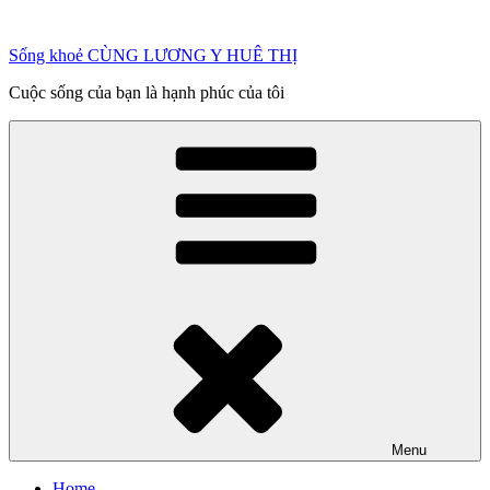
Chuyển
đến
Sống khoẻ CÙNG LƯƠNG Y HUÊ THỊ
phần
nội
Cuộc sống của bạn là hạnh phúc của tôi
dung
Menu
Home