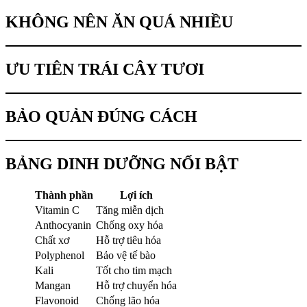
KHÔNG NÊN ĂN QUÁ NHIỀU
ƯU TIÊN TRÁI CÂY TƯƠI
BẢO QUẢN ĐÚNG CÁCH
BẢNG DINH DƯỠNG NỔI BẬT
Thành phần
Lợi ích
Vitamin C
Tăng miễn dịch
Anthocyanin
Chống oxy hóa
Chất xơ
Hỗ trợ tiêu hóa
Polyphenol
Bảo vệ tế bào
Kali
Tốt cho tim mạch
Mangan
Hỗ trợ chuyển hóa
Flavonoid
Chống lão hóa