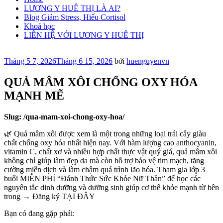
LƯƠNG Y HUÊ THỊ LÀ AI?
Blog Giảm Stress, Hiểu Cortisol
Khoá học
LIÊN HỆ VỚI LƯƠNG Y HUÊ THỊ
Đăng
Tháng 5 7, 2026
Tháng 6 15, 2026
bởi
huenguyenvn
trong
QUẢ MÂM XÔI CHỐNG OXY HÓA
MẠNH MẼ
Slug: /qua-mam-xoi-chong-oxy-hoa/
🌿 Quả mâm xôi được xem là một trong những loại trái cây giàu
chất chống oxy hóa nhất hiện nay. Với hàm lượng cao anthocyanin,
vitamin C, chất xơ và nhiều hợp chất thực vật quý giá, quả mâm xôi
không chỉ giúp làm đẹp da mà còn hỗ trợ bảo vệ tim mạch, tăng
cường miễn dịch và làm chậm quá trình lão hóa. Tham gia lớp 3
buổi MIỄN PHÍ “Đánh Thức Sức Khỏe Nữ Thần” để học các
nguyên tắc dinh dưỡng và dưỡng sinh giúp cơ thể khỏe mạnh từ bên
trong → Đăng ký TẠI ĐÂY
Bạn có đang gặp phải: