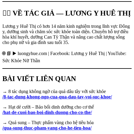
👩‍⚕️ VỀ TÁC GIẢ — LƯƠNG Y HUÊ THỊ
Lương y Huê Thị có hơn 14 năm kinh nghiệm trong lĩnh vực Đông
y, dưỡng sinh và chăm sóc sức khỏe toàn diện. Chuyên hỗ trợ điều
hòa khí huyết, dưỡng Can Tỳ Thận và nâng cao chất lượng sống
cho phụ nữ và gia đình sau tuổi 35.
🌐 📘 ▶️ luongyhue.com | Facebook: Lương y Huê Thị | YouTube:
Sức Khỏe Nữ Thần
BÀI VIẾT LIÊN QUAN
→ 8 tác dụng không ngờ của quả dâu tây với sức khỏe
/8-tac-dung-khong-ngo-cua-qua-dau-tay-voi-suc-khoe/
→ Hạt dẻ cười – Bảo bối dinh dưỡng cho cơ thể
/hat-de-cuoi-bao-boi-dinh-duong-cho-co-the/
→ Quả sung – Thực phẩm vàng cho hệ tiêu hóa
/qua-sung-thuc-pham-vang-cho-he-tieu-hoa/