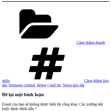
Danh
mục
Căng thẳng doanh
Tag
nhân
Căng thẳng kéo
dài
,
hormone cortisol
,
lương y huê thị
,
Stress kéo dài
Để lại một bình luận
Email của bạn sẽ không được hiển thị công khai.
Các trường bắt
buộc được đánh dấu
*