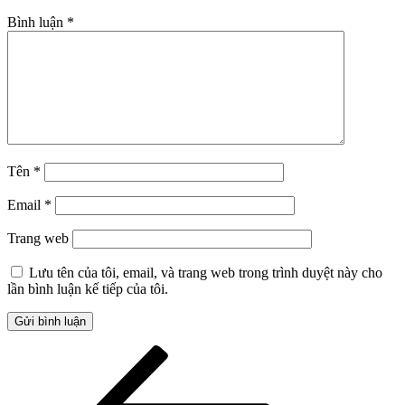
Bình luận
*
Tên
*
Email
*
Trang web
Lưu tên của tôi, email, và trang web trong trình duyệt này cho
lần bình luận kế tiếp của tôi.
Điều
Bài
cũ
hướng
hơn