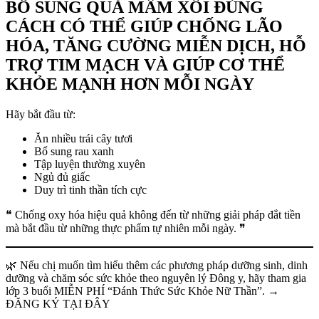
BỔ SUNG QUẢ MÂM XÔI ĐÚNG
CÁCH CÓ THỂ GIÚP CHỐNG LÃO
HÓA, TĂNG CƯỜNG MIỄN DỊCH, HỖ
TRỢ TIM MẠCH VÀ GIÚP CƠ THỂ
KHỎE MẠNH HƠN MỖI NGÀY
Hãy bắt đầu từ:
Ăn nhiều trái cây tươi
Bổ sung rau xanh
Tập luyện thường xuyên
Ngủ đủ giấc
Duy trì tinh thần tích cực
❝ Chống oxy hóa hiệu quả không đến từ những giải pháp đắt tiền
mà bắt đầu từ những thực phẩm tự nhiên mỗi ngày. ❞
🌿 Nếu chị muốn tìm hiểu thêm các phương pháp dưỡng sinh, dinh
dưỡng và chăm sóc sức khỏe theo nguyên lý Đông y, hãy tham gia
lớp 3 buổi MIỄN PHÍ “Đánh Thức Sức Khỏe Nữ Thần”. →
ĐĂNG KÝ TẠI ĐÂY