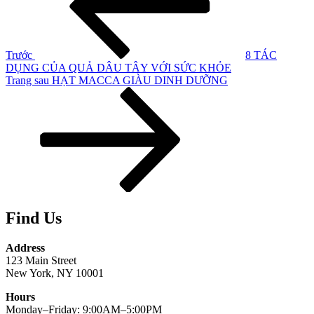
bài
viết
Trước
8 TÁC
DỤNG CỦA QUẢ DÂU TÂY VỚI SỨC KHỎE
Bài
Trang sau
HẠT MACCA GIÀU DINH DƯỠNG
tiếp
theo
Find Us
Address
123 Main Street
New York, NY 10001
Hours
Monday–Friday: 9:00AM–5:00PM