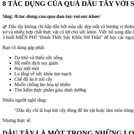
8 TÁC DỤNG CỦA QUẢ DÂU TÂY VỚI
Slug: /8-tac-dung-cua-qua-dau-tay-voi-suc-khoe/
🌿 Dâu tây không chỉ hấp dẫn bởi màu sắc đẹp mắt và hương vị thơm 
xơ và nhiều hợp chất thực vật có lợi cho sức khỏe. Việc bổ sung dâu
3 buổi MIỄN PHÍ “Đánh Thức Sức Khỏe Nữ Thần” để học các nguyê
Bạn có đang gặp phải:
Da khô và thiếu sức sống
Hệ miễn dịch suy giảm
Hay mệt mỏi
Lo lắng về sức khỏe tim mạch
Chế độ ăn ít trái cây
Muốn chống lão hóa tự nhiên
Tìm kiếm thực phẩm giàu dinh dưỡng
Nhiều người nghĩ rằng:
“Dâu tây chỉ là loại trái cây dùng để ăn vặt hoặc làm món trán
Nhưng thực tế:
DÂU TÂY LÀ MỘT TRONG NHỮNG LO