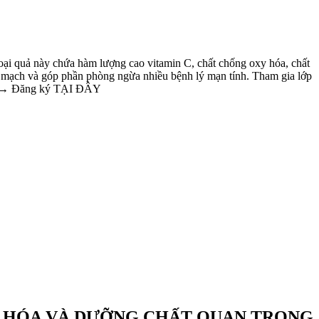
oại quả này chứa hàm lượng cao vitamin C, chất chống oxy hóa, chất
tim mạch và góp phần phòng ngừa nhiều bệnh lý mạn tính. Tham gia lớp
ng → Đăng ký TẠI ĐÂY
Y HÓA VÀ DƯỠNG CHẤT QUAN TRỌNG