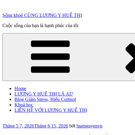
Chuyển
đến
Sống khoẻ CÙNG LƯƠNG Y HUÊ THỊ
phần
nội
Cuộc sống của bạn là hạnh phúc của tôi
dung
Home
LƯƠNG Y HUÊ THỊ LÀ AI?
Blog Giảm Stress, Hiểu Cortisol
Khoá học
LIÊN HỆ VỚI LƯƠNG Y HUÊ THỊ
Đăng
Tháng 5 7, 2026
Tháng 6 15, 2026
bởi
huenguyenvn
trong