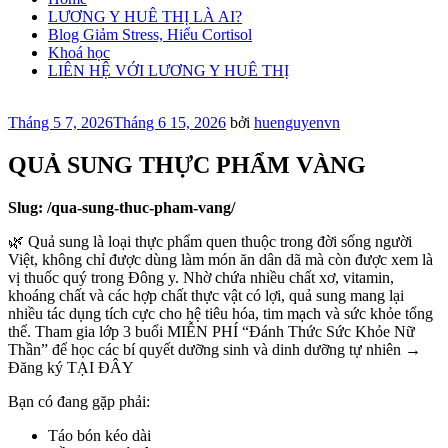
LƯƠNG Y HUÊ THỊ LÀ AI?
Blog Giảm Stress, Hiểu Cortisol
Khoá học
LIÊN HỆ VỚI LƯƠNG Y HUÊ THỊ
Đăng
Tháng 5 7, 2026
Tháng 6 15, 2026
bởi
huenguyenvn
trong
QUẢ SUNG THỰC PHẨM VÀNG
Slug: /qua-sung-thuc-pham-vang/
🌿 Quả sung là loại thực phẩm quen thuộc trong đời sống người
Việt, không chỉ được dùng làm món ăn dân dã mà còn được xem là
vị thuốc quý trong Đông y. Nhờ chứa nhiều chất xơ, vitamin,
khoáng chất và các hợp chất thực vật có lợi, quả sung mang lại
nhiều tác dụng tích cực cho hệ tiêu hóa, tim mạch và sức khỏe tổng
thể. Tham gia lớp 3 buổi MIỄN PHÍ “Đánh Thức Sức Khỏe Nữ
Thần” để học các bí quyết dưỡng sinh và dinh dưỡng tự nhiên →
Đăng ký TẠI ĐÂY
Bạn có đang gặp phải:
Táo bón kéo dài