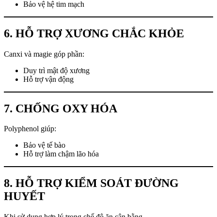
Bảo vệ hệ tim mạch
6. HỖ TRỢ XƯƠNG CHẮC KHỎE
Canxi và magie góp phần:
Duy trì mật độ xương
Hỗ trợ vận động
7. CHỐNG OXY HÓA
Polyphenol giúp:
Bảo vệ tế bào
Hỗ trợ làm chậm lão hóa
8. HỖ TRỢ KIỂM SOÁT ĐƯỜNG
HUYẾT
Khi sử dụng hợp lý trong chế độ ăn cân bằng.