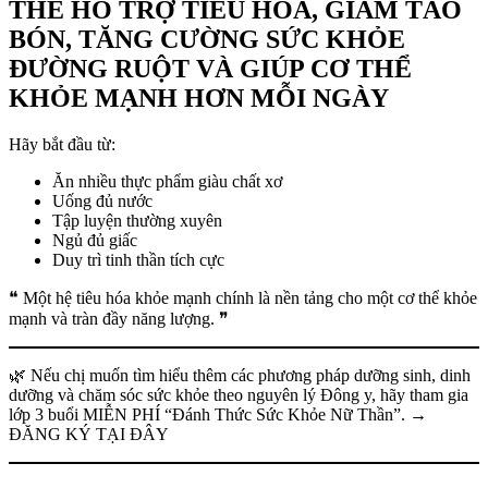
THỂ HỖ TRỢ TIÊU HÓA, GIẢM TÁO
BÓN, TĂNG CƯỜNG SỨC KHỎE
ĐƯỜNG RUỘT VÀ GIÚP CƠ THỂ
KHỎE MẠNH HƠN MỖI NGÀY
Hãy bắt đầu từ:
Ăn nhiều thực phẩm giàu chất xơ
Uống đủ nước
Tập luyện thường xuyên
Ngủ đủ giấc
Duy trì tinh thần tích cực
❝ Một hệ tiêu hóa khỏe mạnh chính là nền tảng cho một cơ thể khỏe
mạnh và tràn đầy năng lượng. ❞
🌿 Nếu chị muốn tìm hiểu thêm các phương pháp dưỡng sinh, dinh
dưỡng và chăm sóc sức khỏe theo nguyên lý Đông y, hãy tham gia
lớp 3 buổi MIỄN PHÍ “Đánh Thức Sức Khỏe Nữ Thần”. →
ĐĂNG KÝ TẠI ĐÂY