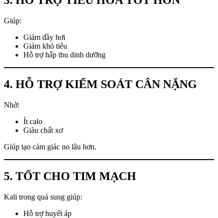
3. HỖ TRỢ TIÊU HÓA TỐT HƠN
Giúp:
Giảm đầy hơi
Giảm khó tiêu
Hỗ trợ hấp thu dinh dưỡng
4. HỖ TRỢ KIỂM SOÁT CÂN NẶNG
Nhờ:
Ít calo
Giàu chất xơ
Giúp tạo cảm giác no lâu hơn.
5. TỐT CHO TIM MẠCH
Kali trong quả sung giúp:
Hỗ trợ huyết áp