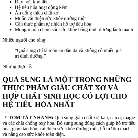
Đầy hơi, khó tiêu
Hệ tiêu hóa hoạt động kém
Ăn uống thiếu chất xơ
Muốn cải thiện sức khỏe đường ruột
Cần thực phẩm tự nhiên hỗ trợ tiêu hóa
Mong muốn chăm sóc sức khỏe bằng dinh dưỡng lành mạnh
Nhiều người cho rằng:
“Quả sung chỉ là món ăn dân dã và không có nhiều giá
trị dinh dưỡng.”
Nhưng thực tế:
QUẢ SUNG LÀ MỘT TRONG NHỮNG
THỰC PHẨM GIÀU CHẤT XƠ VÀ
HỢP CHẤT SINH HỌC CÓ LỢI CHO
HỆ TIÊU HÓA NHẤT
📌
TÓM TẮT NHANH:
Quả sung giàu chất xơ, kali, canxi, magie
và các chất chống oxy hóa. Bổ sung sung đúng cách giúp hỗ trợ tiêu
hóa, giảm táo bón, cải thiện sức khỏe đường ruột, hỗ trợ tim mạch
và nâng cao sức khỏe toàn diện.