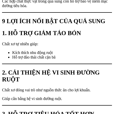
Các hợp chất thực vật trong quả sung còn hỗ trợ bảo vệ niêm mạc
đường tiêu hóa.
9 LỢI ÍCH NỔI BẬT CỦA QUẢ SUNG
1. HỖ TRỢ GIẢM TÁO BÓN
Chất xơ tự nhiên giúp:
Kích thích nhu động ruột
Hỗ trợ đào thải chất cặn bã
2. CẢI THIỆN HỆ VI SINH ĐƯỜNG
RUỘT
Chất xơ đóng vai trò như nguồn thức ăn cho lợi khuẩn.
Giúp cân bằng hệ vi sinh đường ruột.