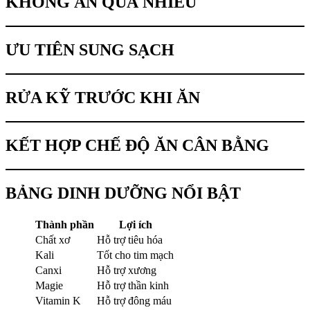
KHÔNG ĂN QUÁ NHIỀU
ƯU TIÊN SUNG SẠCH
RỬA KỸ TRƯỚC KHI ĂN
KẾT HỢP CHẾ ĐỘ ĂN CÂN BẰNG
BẢNG DINH DƯỠNG NỔI BẬT
Thành phần
Lợi ích
Chất xơ
Hỗ trợ tiêu hóa
Kali
Tốt cho tim mạch
Canxi
Hỗ trợ xương
Magie
Hỗ trợ thần kinh
Vitamin K
Hỗ trợ đông máu