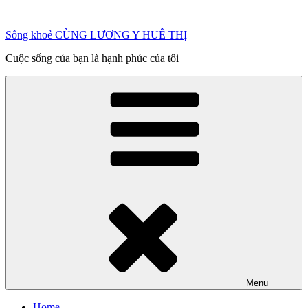
Chuyển
đến
Sống khoẻ CÙNG LƯƠNG Y HUÊ THỊ
phần
nội
Cuộc sống của bạn là hạnh phúc của tôi
dung
Menu
Home