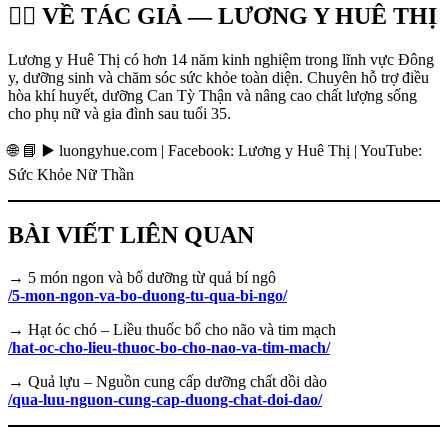
👩‍⚕️ VỀ TÁC GIẢ — LƯƠNG Y HUÊ THỊ
Lương y Huê Thị có hơn 14 năm kinh nghiệm trong lĩnh vực Đông
y, dưỡng sinh và chăm sóc sức khỏe toàn diện. Chuyên hỗ trợ điều
hòa khí huyết, dưỡng Can Tỳ Thận và nâng cao chất lượng sống
cho phụ nữ và gia đình sau tuổi 35.
🌐 📘 ▶️ luongyhue.com | Facebook: Lương y Huê Thị | YouTube:
Sức Khỏe Nữ Thần
BÀI VIẾT LIÊN QUAN
→ 5 món ngon và bổ dưỡng từ quả bí ngô
/5-mon-ngon-va-bo-duong-tu-qua-bi-ngo/
→ Hạt óc chó – Liều thuốc bổ cho não và tim mạch
/hat-oc-cho-lieu-thuoc-bo-cho-nao-va-tim-mach/
→ Quả lựu – Nguồn cung cấp dưỡng chất dồi dào
/qua-luu-nguon-cung-cap-duong-chat-doi-dao/