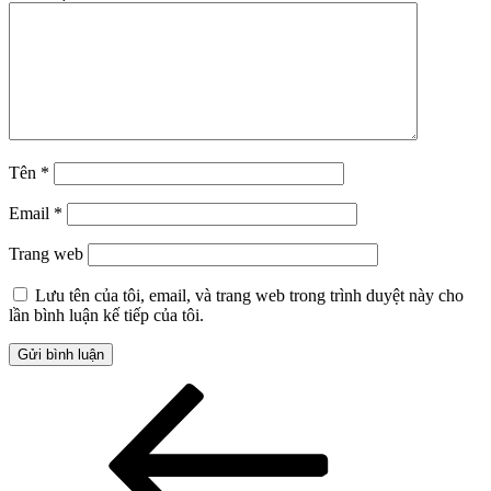
Tên
*
Email
*
Trang web
Lưu tên của tôi, email, và trang web trong trình duyệt này cho
lần bình luận kế tiếp của tôi.
Điều
Bài
cũ
hướng
hơn
bài
viết