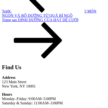
Trước
5 MÓN
NGON VÀ BỔ DƯỠNG TỪ QUẢ BÍ NGÔ
Bài
Trang sau
DINH DƯỠNG CỦA HẠT DẺ CƯỜI
tiếp
theo
Find Us
Address
123 Main Street
New York, NY 10001
Hours
Monday–Friday: 9:00AM–5:00PM
Saturday & Sunday: 11:00AM–3:00PM