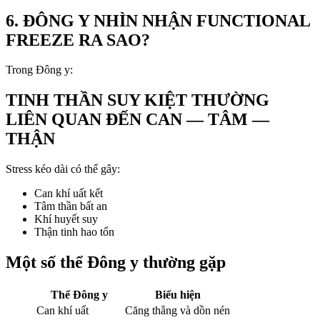
6. ĐÔNG Y NHÌN NHẬN FUNCTIONAL
FREEZE RA SAO?
Trong Đông y:
TINH THẦN SUY KIỆT THƯỜNG
LIÊN QUAN ĐẾN CAN — TÂM —
THẬN
Stress kéo dài có thể gây:
Can khí uất kết
Tâm thần bất an
Khí huyết suy
Thận tinh hao tổn
Một số thể Đông y thường gặp
Thể Đông y
Biểu hiện
Can khí uất
Căng thẳng và dồn nén