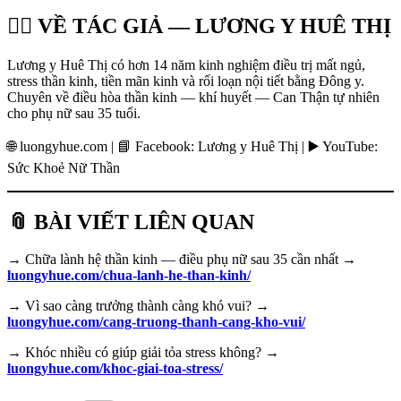
👩‍⚕️ VỀ TÁC GIẢ — LƯƠNG Y HUÊ THỊ
Lương y Huê Thị có hơn 14 năm kinh nghiệm điều trị mất ngủ,
stress thần kinh, tiền mãn kinh và rối loạn nội tiết bằng Đông y.
Chuyên về điều hòa thần kinh — khí huyết — Can Thận tự nhiên
cho phụ nữ sau 35 tuổi.
🌐 luongyhue.com | 📘 Facebook: Lương y Huê Thị | ▶️ YouTube:
Sức Khoẻ Nữ Thần
📎 BÀI VIẾT LIÊN QUAN
→ Chữa lành hệ thần kinh — điều phụ nữ sau 35 cần nhất →
luongyhue.com/chua-lanh-he-than-kinh/
→ Vì sao càng trưởng thành càng khó vui? →
luongyhue.com/cang-truong-thanh-cang-kho-vui/
→ Khóc nhiều có giúp giải tỏa stress không? →
luongyhue.com/khoc-giai-toa-stress/
Danh