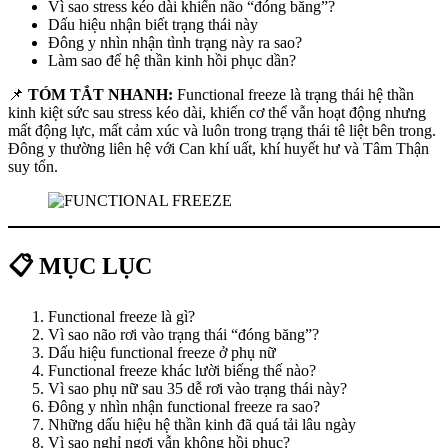
Vì sao stress kéo dài khiến não “đóng băng”?
Dấu hiệu nhận biết trạng thái này
Đông y nhìn nhận tình trạng này ra sao?
Làm sao để hệ thần kinh hồi phục dần?
📌
TÓM TẮT NHANH:
Functional freeze là trạng thái hệ thần
kinh kiệt sức sau stress kéo dài, khiến cơ thể vẫn hoạt động nhưng
mất động lực, mất cảm xúc và luôn trong trạng thái tê liệt bên trong.
Đông y thường liên hệ với Can khí uất, khí huyết hư và Tâm Thận
suy tổn.
📋 MỤC LỤC
Functional freeze là gì?
Vì sao não rơi vào trạng thái “đóng băng”?
Dấu hiệu functional freeze ở phụ nữ
Functional freeze khác lười biếng thế nào?
Vì sao phụ nữ sau 35 dễ rơi vào trạng thái này?
Đông y nhìn nhận functional freeze ra sao?
Những dấu hiệu hệ thần kinh đã quá tải lâu ngày
Vì sao nghỉ ngơi vẫn không hồi phục?