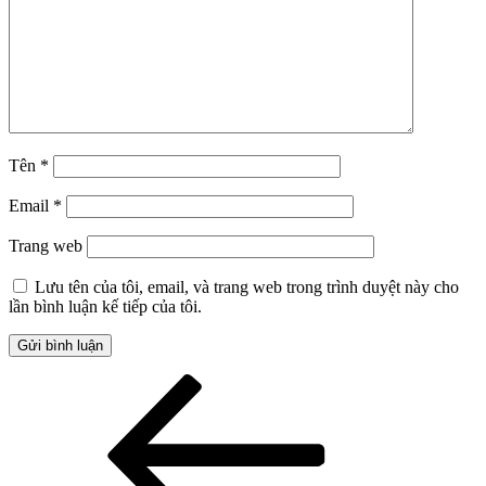
Tên
*
Email
*
Trang web
Lưu tên của tôi, email, và trang web trong trình duyệt này cho
lần bình luận kế tiếp của tôi.
Điều
Bài
cũ
hướng
hơn
bài
viết