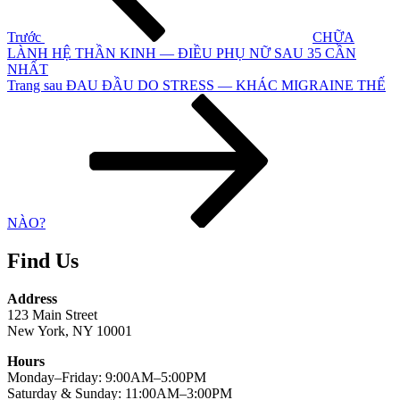
Trước
CHỮA
LÀNH HỆ THẦN KINH — ĐIỀU PHỤ NỮ SAU 35 CẦN
NHẤT
Bài
Trang sau
ĐAU ĐẦU DO STRESS — KHÁC MIGRAINE THẾ
tiếp
theo
NÀO?
Find Us
Address
123 Main Street
New York, NY 10001
Hours
Monday–Friday: 9:00AM–5:00PM
Saturday & Sunday: 11:00AM–3:00PM