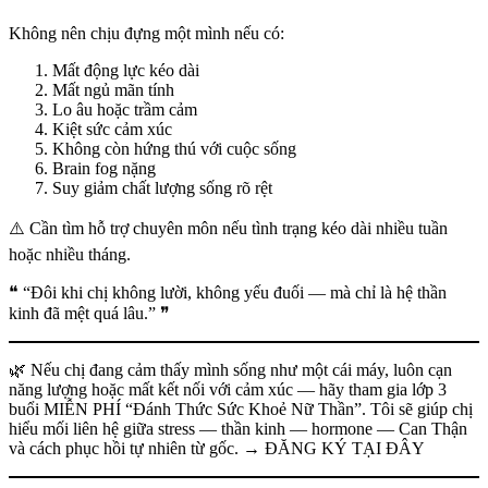
Không nên chịu đựng một mình nếu có:
Mất động lực kéo dài
Mất ngủ mãn tính
Lo âu hoặc trầm cảm
Kiệt sức cảm xúc
Không còn hứng thú với cuộc sống
Brain fog nặng
Suy giảm chất lượng sống rõ rệt
⚠️ Cần tìm hỗ trợ chuyên môn nếu tình trạng kéo dài nhiều tuần
hoặc nhiều tháng.
❝ “Đôi khi chị không lười, không yếu đuối — mà chỉ là hệ thần
kinh đã mệt quá lâu.” ❞
🌿 Nếu chị đang cảm thấy mình sống như một cái máy, luôn cạn
năng lượng hoặc mất kết nối với cảm xúc — hãy tham gia lớp 3
buổi MIỄN PHÍ “Đánh Thức Sức Khoẻ Nữ Thần”. Tôi sẽ giúp chị
hiểu mối liên hệ giữa stress — thần kinh — hormone — Can Thận
và cách phục hồi tự nhiên từ gốc. → ĐĂNG KÝ TẠI ĐÂY