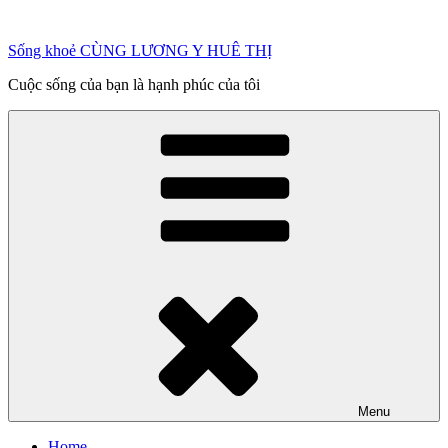
Chuyển
đến
Sống khoẻ CÙNG LƯƠNG Y HUÊ THỊ
phần
nội
Cuộc sống của bạn là hạnh phúc của tôi
dung
Menu
Home