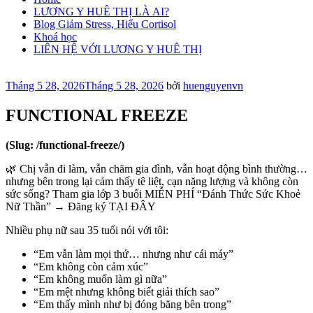
LƯƠNG Y HUÊ THỊ LÀ AI?
Blog Giảm Stress, Hiểu Cortisol
Khoá học
LIÊN HỆ VỚI LƯƠNG Y HUÊ THỊ
Đăng
Tháng 5 28, 2026
Tháng 5 28, 2026
bởi
huenguyenvn
trong
FUNCTIONAL FREEZE
(Slug: /functional-freeze/)
🌿 Chị vẫn đi làm, vẫn chăm gia đình, vẫn hoạt động bình thường…
nhưng bên trong lại cảm thấy tê liệt, cạn năng lượng và không còn
sức sống? Tham gia lớp 3 buổi MIỄN PHÍ “Đánh Thức Sức Khoẻ
Nữ Thần” → Đăng ký TẠI ĐÂY
Nhiều phụ nữ sau 35 tuổi nói với tôi:
“Em vẫn làm mọi thứ… nhưng như cái máy”
“Em không còn cảm xúc”
“Em không muốn làm gì nữa”
“Em mệt nhưng không biết giải thích sao”
“Em thấy mình như bị đóng băng bên trong”