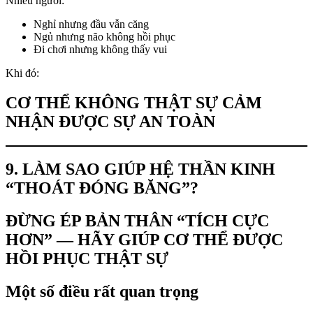
Nhiều người:
Nghỉ nhưng đầu vẫn căng
Ngủ nhưng não không hồi phục
Đi chơi nhưng không thấy vui
Khi đó:
CƠ THỂ KHÔNG THẬT SỰ CẢM
NHẬN ĐƯỢC SỰ AN TOÀN
9. LÀM SAO GIÚP HỆ THẦN KINH
“THOÁT ĐÓNG BĂNG”?
ĐỪNG ÉP BẢN THÂN “TÍCH CỰC
HƠN” — HÃY GIÚP CƠ THỂ ĐƯỢC
HỒI PHỤC THẬT SỰ
Một số điều rất quan trọng