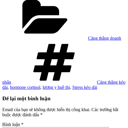
mục
Căng thẳng doanh
Tag
nhân
Căng thẳng kéo
dài
,
hormone cortisol
,
lương y huê thị
,
Stress kéo dài
Để lại một bình luận
Email của bạn sẽ không được hiển thị công khai.
Các trường bắt
buộc được đánh dấu
*
Bình luận
*