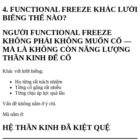
4. FUNCTIONAL FREEZE KHÁC LƯỜI
BIẾNG THẾ NÀO?
NGƯỜI FUNCTIONAL FREEZE
KHÔNG PHẢI KHÔNG MUỐN CỐ —
MÀ LÀ KHÔNG CÒN NĂNG LƯỢNG
THẦN KINH ĐỂ CỐ
Khác với lười biếng:
Họ từng rất trách nhiệm
Từng cố gắng rất nhiều
Từng chịu áp lực quá lâu
Vấn đề không nằm ở ý chí.
Mà nằm ở:
HỆ THẦN KINH ĐÃ KIỆT QUỆ