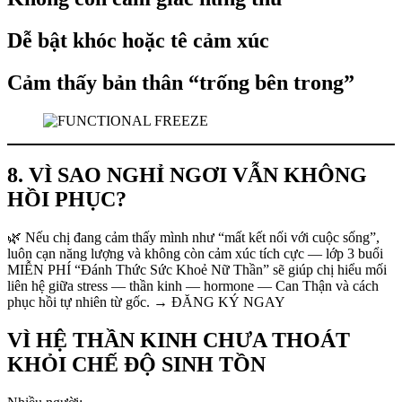
Dễ bật khóc hoặc tê cảm xúc
Cảm thấy bản thân “trống bên trong”
8. VÌ SAO NGHỈ NGƠI VẪN KHÔNG
HỒI PHỤC?
🌿 Nếu chị đang cảm thấy mình như “mất kết nối với cuộc sống”,
luôn cạn năng lượng và không còn cảm xúc tích cực — lớp 3 buổi
MIỄN PHÍ “Đánh Thức Sức Khoẻ Nữ Thần” sẽ giúp chị hiểu mối
liên hệ giữa stress — thần kinh — hormone — Can Thận và cách
phục hồi tự nhiên từ gốc. → ĐĂNG KÝ NGAY
VÌ HỆ THẦN KINH CHƯA THOÁT
KHỎI CHẾ ĐỘ SINH TỒN