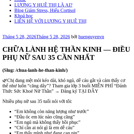
LƯƠNG Y HUÊ THỊ LÀ AI?
Blog Giảm Stress, Hiểu Cortisol
Khoá học
LIÊN HỆ VỚI LƯƠNG Y HUÊ THỊ
Đăng
Tháng 5 28, 2026
Tháng 5 28, 2026
bởi
huenguyenvn
trong
CHỮA LÀNH HỆ THẦN KINH — ĐIỀU
PHỤ NỮ SAU 35 CẦN NHẤT
(Slug: /chua-lanh-he-than-kinh/)
🌿Chị đang mệt mỏi kéo dài, khó ngủ, dễ cáu gắt và cảm thấy cơ
thể như luôn “căng dây”? Tham gia lớp 3 buổi MIỄN PHÍ “Đánh
Thức Sức Khoẻ Nữ Thần” → Đăng ký TẠI ĐÂY
Nhiều phụ nữ sau 35 tuổi nói với tôi:
“Em không còn năng lượng như trước”
“Đầu óc em lúc nào cũng căng”
“Em ngủ mà không thấy hồi phục”
“Chỉ cần ai nói gì là em dễ cáu”
“Em thấy mình như đang cạn pin”