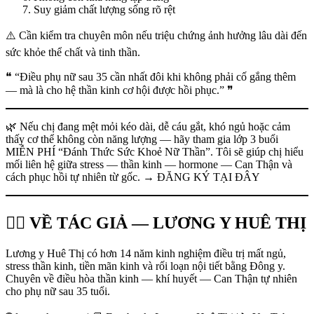
Suy giảm chất lượng sống rõ rệt
⚠️ Cần kiểm tra chuyên môn nếu triệu chứng ảnh hưởng lâu dài đến
sức khỏe thể chất và tinh thần.
❝ “Điều phụ nữ sau 35 cần nhất đôi khi không phải cố gắng thêm
— mà là cho hệ thần kinh cơ hội được hồi phục.” ❞
🌿 Nếu chị đang mệt mỏi kéo dài, dễ cáu gắt, khó ngủ hoặc cảm
thấy cơ thể không còn năng lượng — hãy tham gia lớp 3 buổi
MIỄN PHÍ “Đánh Thức Sức Khoẻ Nữ Thần”. Tôi sẽ giúp chị hiểu
mối liên hệ giữa stress — thần kinh — hormone — Can Thận và
cách phục hồi tự nhiên từ gốc. → ĐĂNG KÝ TẠI ĐÂY
👩‍⚕️ VỀ TÁC GIẢ — LƯƠNG Y HUÊ THỊ
Lương y Huê Thị có hơn 14 năm kinh nghiệm điều trị mất ngủ,
stress thần kinh, tiền mãn kinh và rối loạn nội tiết bằng Đông y.
Chuyên về điều hòa thần kinh — khí huyết — Can Thận tự nhiên
cho phụ nữ sau 35 tuổi.