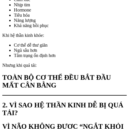
Nhịp tim
Hormone
Tiêu hóa
Năng lượng
Khả năng hồi phục
Khi hệ thần kinh khỏe:
Cơ thể dễ thư giãn
Ngủ sâu hơn
Tâm trạng ổn định hơn
Nhưng khi quá tải:
TOÀN BỘ CƠ THỂ ĐỀU BẮT ĐẦU
MẤT CÂN BẰNG
2. VÌ SAO HỆ THẦN KINH DỄ BỊ QUÁ
TẢI?
VÌ NÃO KHÔNG ĐƯỢC “NGẮT KHỎI