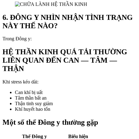
6. ĐÔNG Y NHÌN NHẬN TÌNH TRẠNG
NÀY THẾ NÀO?
Trong Đông y:
HỆ THẦN KINH QUÁ TẢI THƯỜNG
LIÊN QUAN ĐẾN CAN — TÂM —
THẬN
Khi stress kéo dài:
Can khí bị uất
Tâm thần bất an
Thận tinh suy giảm
Khí huyết hao tổn
Một số thể Đông y thường gặp
Thể Đông y
Biểu hiện