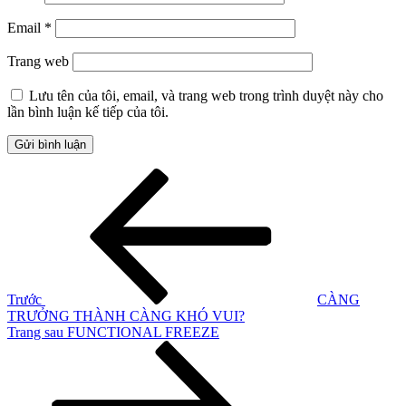
Email
*
Trang web
Lưu tên của tôi, email, và trang web trong trình duyệt này cho
lần bình luận kế tiếp của tôi.
Điều
Bài
cũ
hướng
hơn
bài
viết
Trước
CÀNG
TRƯỞNG THÀNH CÀNG KHÓ VUI?
Bài
Trang sau
FUNCTIONAL FREEZE
tiếp
theo