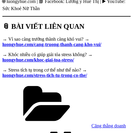
🌐 luongyhue.com | 📘 Facebook: Lương y Huê Thị | ▶️ YouTube:
Sức Khoẻ Nữ Thần
📎 BÀI VIẾT LIÊN QUAN
→ Vì sao càng trưởng thành càng khó vui? →
luongyhue.com/cang-truong-thanh-cang-kho-vui/
→ Khóc nhiều có giúp giải tỏa stress không? →
luongyhue.com/khoc-giai-toa-stress/
→ Stress tích tụ trong cơ thể như thế nào? →
luongyhue.com/stress-tich-tu-trong-co-the/
Danh
mục
Căng thẳng doanh
Tag