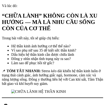
Và lúc đó:
“CHỮA LÀNH” KHÔNG CÒN LÀ XU
HƯỚNG — MÀ LÀ NHU CẦU SỐNG
CÒN CỦA CƠ THỂ
Trong bài viết này, tôi sẽ giúp chị hiểu:
Hệ thần kinh ảnh hưởng cơ thể thế nào?
Vì sao phụ nữ sau 35 dễ kiệt sức thần kinh?
Dấu hiệu hệ thần kinh cần được chữa lành
Đông y nhìn nhận tình trạng này ra sao?
Làm sao để phục hồi từ gốc?
📌
TÓM TẮT NHANH:
Stress kéo dài khiến hệ thần kinh luôn ở
trạng thái cảnh giác, ảnh hưởng giấc ngủ, hormone, cảm xúc và
năng lượng sống. Đông y thường liên hệ với Can khí uất, Tâm Thận
bất giao và khí huyết suy giảm.