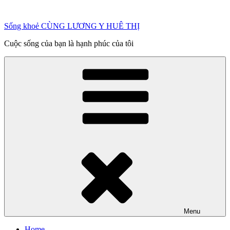
Chuyển
đến
Sống khoẻ CÙNG LƯƠNG Y HUÊ THỊ
phần
nội
Cuộc sống của bạn là hạnh phúc của tôi
dung
Menu
Home