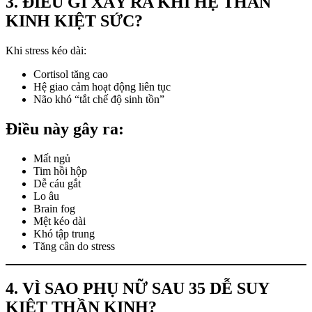
3. ĐIỀU GÌ XẢY RA KHI HỆ THẦN
KINH KIỆT SỨC?
Khi stress kéo dài:
Cortisol tăng cao
Hệ giao cảm hoạt động liên tục
Não khó “tắt chế độ sinh tồn”
Điều này gây ra:
Mất ngủ
Tim hồi hộp
Dễ cáu gắt
Lo âu
Brain fog
Mệt kéo dài
Khó tập trung
Tăng cân do stress
4. VÌ SAO PHỤ NỮ SAU 35 DỄ SUY
KIỆT THẦN KINH?