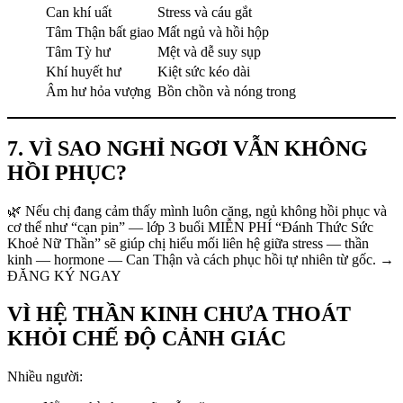
Can khí uất
Stress và cáu gắt
Tâm Thận bất giao
Mất ngủ và hồi hộp
Tâm Tỳ hư
Mệt và dễ suy sụp
Khí huyết hư
Kiệt sức kéo dài
Âm hư hỏa vượng
Bồn chồn và nóng trong
7. VÌ SAO NGHỈ NGƠI VẪN KHÔNG
HỒI PHỤC?
🌿 Nếu chị đang cảm thấy mình luôn căng, ngủ không hồi phục và
cơ thể như “cạn pin” — lớp 3 buổi MIỄN PHÍ “Đánh Thức Sức
Khoẻ Nữ Thần” sẽ giúp chị hiểu mối liên hệ giữa stress — thần
kinh — hormone — Can Thận và cách phục hồi tự nhiên từ gốc. →
ĐĂNG KÝ NGAY
VÌ HỆ THẦN KINH CHƯA THOÁT
KHỎI CHẾ ĐỘ CẢNH GIÁC
Nhiều người: