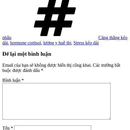
nhân
Căng thẳng kéo
dài
,
hormone cortisol
,
lương y huê thị
,
Stress kéo dài
Để lại một bình luận
Email của bạn sẽ không được hiển thị công khai.
Các trường bắt
buộc được đánh dấu
*
Bình luận
*
Tên
*