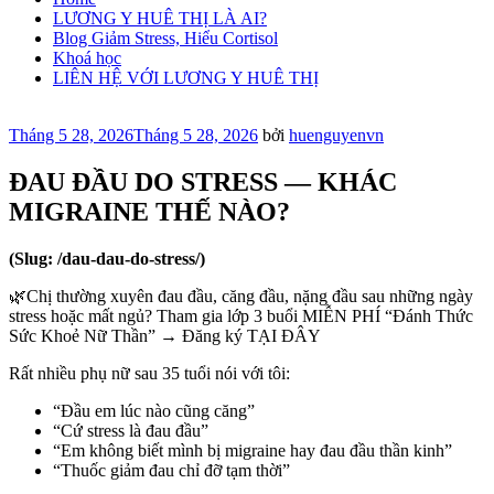
LƯƠNG Y HUÊ THỊ LÀ AI?
Blog Giảm Stress, Hiểu Cortisol
Khoá học
LIÊN HỆ VỚI LƯƠNG Y HUÊ THỊ
Đăng
Tháng 5 28, 2026
Tháng 5 28, 2026
bởi
huenguyenvn
trong
ĐAU ĐẦU DO STRESS — KHÁC
MIGRAINE THẾ NÀO?
(Slug: /dau-dau-do-stress/)
🌿Chị thường xuyên đau đầu, căng đầu, nặng đầu sau những ngày
stress hoặc mất ngủ? Tham gia lớp 3 buổi MIỄN PHÍ “Đánh Thức
Sức Khoẻ Nữ Thần” → Đăng ký TẠI ĐÂY
Rất nhiều phụ nữ sau 35 tuổi nói với tôi:
“Đầu em lúc nào cũng căng”
“Cứ stress là đau đầu”
“Em không biết mình bị migraine hay đau đầu thần kinh”
“Thuốc giảm đau chỉ đỡ tạm thời”