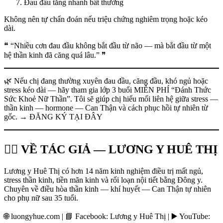
Đau đầu tăng nhanh bất thường
Không nên tự chẩn đoán nếu triệu chứng nghiêm trọng hoặc kéo
dài.
❝ “Nhiều cơn đau đầu không bắt đầu từ não — mà bắt đầu từ một
hệ thần kinh đã căng quá lâu.” ❞
🌿 Nếu chị đang thường xuyên đau đầu, căng đầu, khó ngủ hoặc
stress kéo dài — hãy tham gia lớp 3 buổi MIỄN PHÍ “Đánh Thức
Sức Khoẻ Nữ Thần”. Tôi sẽ giúp chị hiểu mối liên hệ giữa stress —
thần kinh — hormone — Can Thận và cách phục hồi tự nhiên từ
gốc. → ĐĂNG KÝ TẠI ĐÂY
👩‍⚕️ VỀ TÁC GIẢ — LƯƠNG Y HUÊ THỊ
Lương y Huê Thị có hơn 14 năm kinh nghiệm điều trị mất ngủ,
stress thần kinh, tiền mãn kinh và rối loạn nội tiết bằng Đông y.
Chuyên về điều hòa thần kinh — khí huyết — Can Thận tự nhiên
cho phụ nữ sau 35 tuổi.
🌐 luongyhue.com | 📘 Facebook: Lương y Huê Thị | ▶️ YouTube: