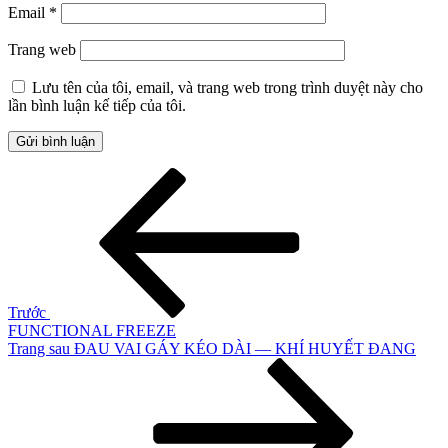
Email
*
Trang web
Lưu tên của tôi, email, và trang web trong trình duyệt này cho
lần bình luận kế tiếp của tôi.
Điều
Bài
cũ
hướng
hơn
bài
viết
Trước
FUNCTIONAL FREEZE
Bài
Trang sau
ĐAU VAI GÁY KÉO DÀI — KHÍ HUYẾT ĐANG
tiếp
theo