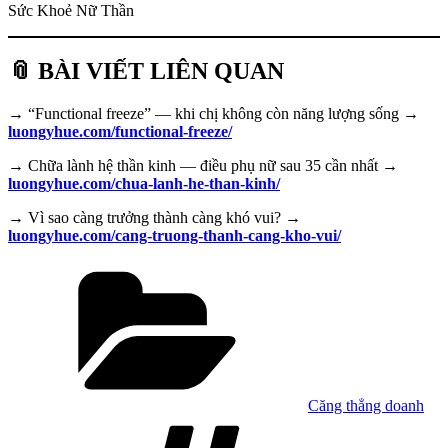
Sức Khoẻ Nữ Thần
📎 BÀI VIẾT LIÊN QUAN
→ “Functional freeze” — khi chị không còn năng lượng sống →
luongyhue.com/functional-freeze/
→ Chữa lành hệ thần kinh — điều phụ nữ sau 35 cần nhất →
luongyhue.com/chua-lanh-he-than-kinh/
→ Vì sao càng trưởng thành càng khó vui? →
luongyhue.com/cang-truong-thanh-cang-kho-vui/
Danh
mục
Căng thẳng doanh
Tag