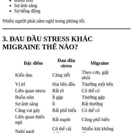
Buồn nôn
Sợ ánh sáng
Sợ tiếng động
Nhiều người phải nằm nghỉ trong phòng tối.
3. ĐAU ĐẦU STRESS KHÁC
MIGRAINE THẾ NÀO?
Đau đầu
Đặc điểm
Migraine
stress
Theo cơn, giật
Kiểu đau
Căng siết
nhói
Vị trí
Hai bên đầu
Thường một bên
Liên quan stress
Rất rõ
Có thể có
Buồn nôn
Ít gặp
Thường gặp
Sợ ánh sáng
Ít
Rất thường
Căng vai gáy
Rất phổ biến
Có thể có
Liên quan thiếu
Rất mạnh
Cũng phổ biến
ngủ
Có thể cải
Nhiều khi không
Nghỉ ngơi