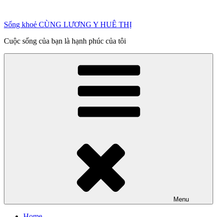
Chuyển
đến
Sống khoẻ CÙNG LƯƠNG Y HUÊ THỊ
phần
nội
Cuộc sống của bạn là hạnh phúc của tôi
dung
Menu
Home