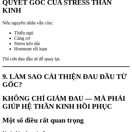
QUYẾT GỐC CỦA STRESS THẦN
KINH
Nếu nguyên nhân vẫn còn:
Thiếu ngủ
Căng cơ
Stress kéo dài
Hormone rối loạn
Thì cơn đau đầu sẽ dễ quay lại.
9. LÀM SAO CẢI THIỆN ĐAU ĐẦU TỪ
GỐC?
KHÔNG CHỈ GIẢM ĐAU — MÀ PHẢI
GIÚP HỆ THẦN KINH HỒI PHỤC
Một số điều rất quan trọng