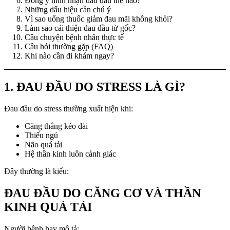
Đông y nhìn nhận đau đầu thế nào?
Những dấu hiệu cần chú ý
Vì sao uống thuốc giảm đau mãi không khỏi?
Làm sao cải thiện đau đầu từ gốc?
Câu chuyện bệnh nhân thực tế
Câu hỏi thường gặp (FAQ)
Khi nào cần đi khám ngay?
1. ĐAU ĐẦU DO STRESS LÀ GÌ?
Đau đầu do stress thường xuất hiện khi:
Căng thẳng kéo dài
Thiếu ngủ
Não quá tải
Hệ thần kinh luôn cảnh giác
Đây thường là kiểu:
ĐAU ĐẦU DO CĂNG CƠ VÀ THẦN
KINH QUÁ TẢI
Người bệnh hay mô tả: