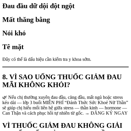
Đau đầu dữ dội đột ngột
Mất thăng bằng
Nói khó
Tê mặt
Đây có thể là dấu hiệu cần kiểm tra y khoa sớm.
8. VÌ SAO UỐNG THUỐC GIẢM ĐAU
MÃI KHÔNG KHỎI?
🌿 Nếu chị thường xuyên đau đầu, căng đầu, mất ngủ hoặc stress
kéo dài — lớp 3 buổi MIỄN PHÍ “Đánh Thức Sức Khoẻ Nữ Thần”
sẽ giúp chị hiểu mối liên hệ giữa stress — thần kinh — hormone —
Can Thận và cách phục hồi tự nhiên từ gốc. → ĐĂNG KÝ NGAY
VÌ THUỐC GIẢM ĐAU KHÔNG GIẢI