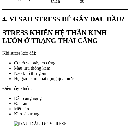
thiện
đủ
4. VÌ SAO STRESS DỄ GÂY ĐAU ĐẦU?
STRESS KHIẾN HỆ THẦN KINH
LUÔN Ở TRẠNG THÁI CĂNG
Khi stress kéo dài:
Cơ cổ vai gáy co cứng
Máu lưu thông kém
Não khó thư giãn
Hệ giao cảm hoạt động quá mức
Điều này khiến:
Đầu căng nặng
Đau âm ỉ
Mệt não
Khó tập trung