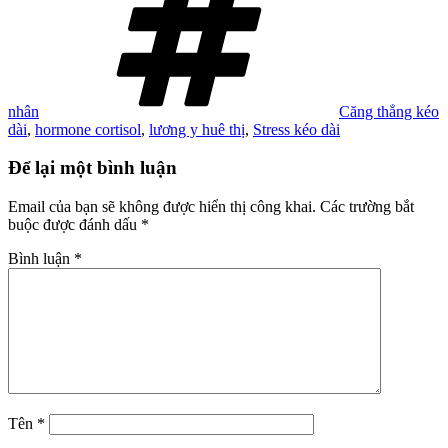
nhân
Căng thẳng kéo
dài
,
hormone cortisol
,
lương y huê thị
,
Stress kéo dài
Để lại một bình luận
Email của bạn sẽ không được hiển thị công khai.
Các trường bắt
buộc được đánh dấu
*
Bình luận
*
Tên
*