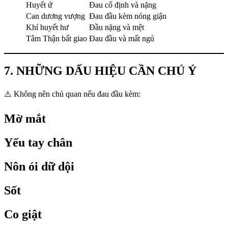
Huyết ứ
Đau cố định và nặng
Can dương vượng
Đau đầu kèm nóng giận
Khí huyết hư
Đầu nặng và mệt
Tâm Thận bất giao
Đau đầu và mất ngủ
7. NHỮNG DẤU HIỆU CẦN CHÚ Ý
⚠️ Không nên chủ quan nếu đau đầu kèm:
Mờ mắt
Yếu tay chân
Nôn ói dữ dội
Sốt
Co giật