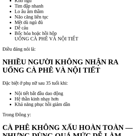
Khó ngủ
Tim đập nhanh
Lo âu âm thầm
Não căng liên tục
Mệt dù ngủ đủ
Dễ cáu
Bốc hỏa hoặc hồi hộp
UỐNG CÀ PHÊ VÀ NỘI TIẾT
Điều đáng nói là:
NHIỀU NGƯỜI KHÔNG NHẬN RA
UỐNG CÀ PHÊ VÀ NỘI TIẾT
Đặc biệt ở phụ nữ sau 35 tuổi khi:
Nội tiết bắt đầu dao động
Hệ thần kinh nhạy hơn
Khả năng phục hồi giảm dần
Trong Đông y:
CÀ PHÊ KHÔNG XẤU HOÀN TOÀN —
NHƯNG DÙNG QUÁ MỨC DỄ LÀM