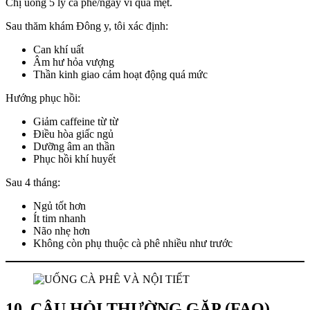
Chị uống 5 ly cà phê/ngày vì quá mệt.
Sau thăm khám Đông y, tôi xác định:
Can khí uất
Âm hư hỏa vượng
Thần kinh giao cảm hoạt động quá mức
Hướng phục hồi:
Giảm caffeine từ từ
Điều hòa giấc ngủ
Dưỡng âm an thần
Phục hồi khí huyết
Sau 4 tháng:
Ngủ tốt hơn
Ít tim nhanh
Não nhẹ hơn
Không còn phụ thuộc cà phê nhiều như trước
10. CÂU HỎI THƯỜNG GẶP (FAQ)