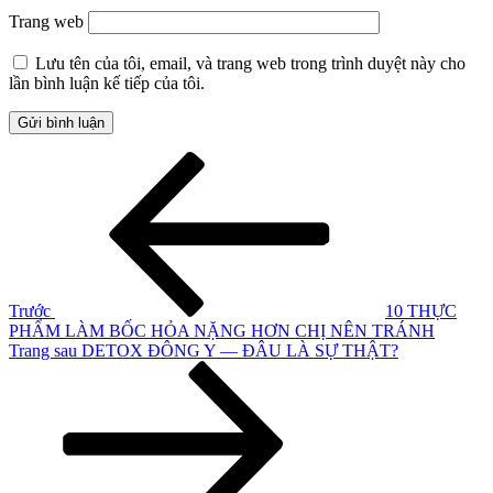
Trang web
Lưu tên của tôi, email, và trang web trong trình duyệt này cho
lần bình luận kế tiếp của tôi.
Điều
Bài
cũ
hướng
hơn
bài
viết
Trước
10 THỰC
PHẨM LÀM BỐC HỎA NẶNG HƠN CHỊ NÊN TRÁNH
Bài
Trang sau
DETOX ĐÔNG Y — ĐÂU LÀ SỰ THẬT?
tiếp
theo