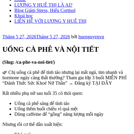
LƯƠNG Y HUÊ THỊ LÀ AI?
Blog Giảm Stress, Hiểu Cortisol
Khoá học
LIÊN HỆ VỚI LƯƠNG Y HUÊ THỊ
Đăng
Tháng 5 27, 2026
Tháng 5 27, 2026
bởi
huenguyenvn
trong
UỐNG CÀ PHÊ VÀ NỘI TIẾT
(Slug: /ca-phe-va-noi-tiet/)
🌿 Chị uống cà phê để tỉnh táo nhưng lại mất ngủ, tim nhanh và
hormone ngày càng thất thường? Tham gia lớp 3 buổi MIỄN PHÍ
“Đánh Thức Sức Khoẻ Nữ Thần” → Đăng ký TẠI ĐÂY
Rất nhiều phụ nữ sau tuổi 35 có thói quen:
Uống cà phê sáng để tỉnh táo
Uống thêm buổi chiều vì quá mệt
Dùng caffeine để “gồng” năng lượng mỗi ngày
Nhưng rồi cơ thể dần xuất hiện: