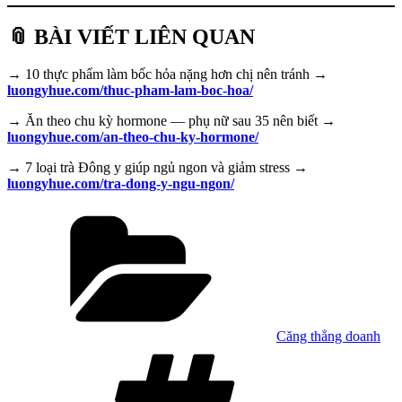
📎 BÀI VIẾT LIÊN QUAN
→ 10 thực phẩm làm bốc hỏa nặng hơn chị nên tránh →
luongyhue.com/thuc-pham-lam-boc-hoa/
→ Ăn theo chu kỳ hormone — phụ nữ sau 35 nên biết →
luongyhue.com/an-theo-chu-ky-hormone/
→ 7 loại trà Đông y giúp ngủ ngon và giảm stress →
luongyhue.com/tra-dong-y-ngu-ngon/
Danh
mục
Căng thẳng doanh
Tag