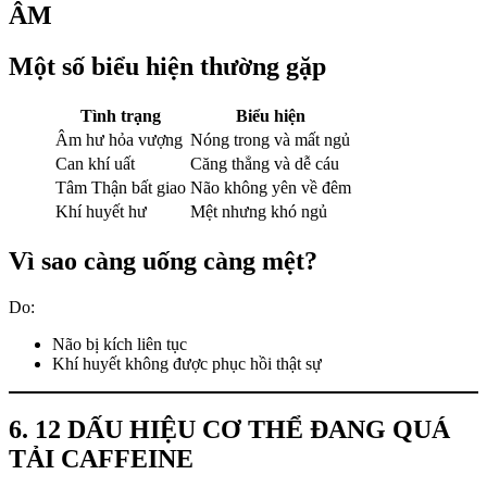
ÂM
Một số biểu hiện thường gặp
Tình trạng
Biểu hiện
Âm hư hỏa vượng
Nóng trong và mất ngủ
Can khí uất
Căng thẳng và dễ cáu
Tâm Thận bất giao
Não không yên về đêm
Khí huyết hư
Mệt nhưng khó ngủ
Vì sao càng uống càng mệt?
Do:
Não bị kích liên tục
Khí huyết không được phục hồi thật sự
6. 12 DẤU HIỆU CƠ THỂ ĐANG QUÁ
TẢI CAFFEINE