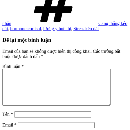
nhân
Căng thẳng kéo
dài
,
hormone cortisol
,
lương y huê thị
,
Stress kéo dài
Để lại một bình luận
Email của bạn sẽ không được hiển thị công khai.
Các trường bắt
buộc được đánh dấu
*
Bình luận
*
Tên
*
Email
*