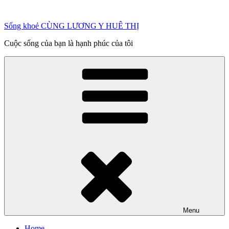
Chuyển
đến
Sống khoẻ CÙNG LƯƠNG Y HUÊ THỊ
phần
nội
Cuộc sống của bạn là hạnh phúc của tôi
dung
Menu
Home