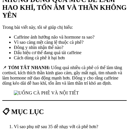
HAO KHÍ, TỔN ÂM VÀ THẦN KHÔNG
YÊN
Trong bài viết này, tôi sẽ giúp chị hiểu:
Caffeine ảnh hưởng não và hormone ra sao?
Vì sao càng mệt càng lệ thuộc cà phê?
Đông y nhìn nhận thế nào?
Dấu hiệu cơ thể đang quá tải caffeine
Cách dùng cà phê ít hại hơn
📌
TÓM TẮT NHANH:
Uống quá nhiều cà phê có thể làm tăng
cortisol, kích thích thần kinh giao cảm, gây mất ngủ, tim nhanh và
làm hormone nữ dao động mạnh hơn. Đông y cho rằng caffeine
dùng kéo dài dễ hao khí, tổn âm và làm thần trí khó an định.
📋 MỤC LỤC
Vì sao phụ nữ sau 35 dễ nhạy với cà phê hơn?