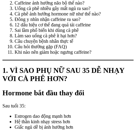
Caffeine ảnh hưởng não bộ thế nào?
Uống cà phê nhiều gây mất ngủ ra sao?
Cà phê ảnh hưởng hormone nữ như thế nào?
Đông y nhìn nhận caffeine ra sao?
12 dấu hiệu cơ thể đang quá tải caffeine
Sai lầm phổ biến khi dùng cà phê
Làm sao uống cà phê ít hại hơn?
Câu chuyện bệnh nhân thực tế
Câu hỏi thường gặp (FAQ)
Khi nào nên giảm hoặc ngưng caffeine?
1. VÌ SAO PHỤ NỮ SAU 35 DỄ NHẠY
VỚI CÀ PHÊ HƠN?
Hormone bắt đầu thay đổi
Sau tuổi 35:
Estrogen dao động mạnh hơn
Hệ thần kinh nhạy stress hơn
Giấc ngủ dễ bị ảnh hưởng hơn