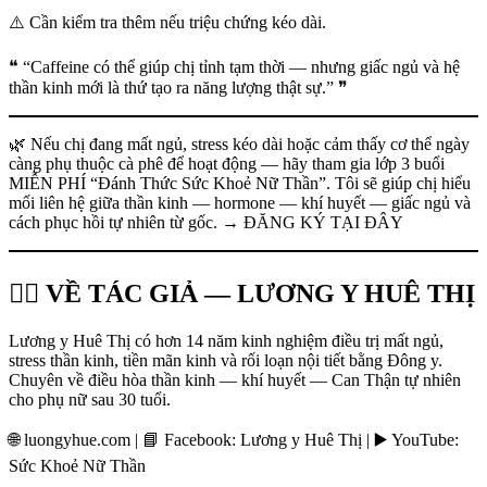
⚠️ Cần kiểm tra thêm nếu triệu chứng kéo dài.
❝ “Caffeine có thể giúp chị tỉnh tạm thời — nhưng giấc ngủ và hệ
thần kinh mới là thứ tạo ra năng lượng thật sự.” ❞
🌿 Nếu chị đang mất ngủ, stress kéo dài hoặc cảm thấy cơ thể ngày
càng phụ thuộc cà phê để hoạt động — hãy tham gia lớp 3 buổi
MIỄN PHÍ “Đánh Thức Sức Khoẻ Nữ Thần”. Tôi sẽ giúp chị hiểu
mối liên hệ giữa thần kinh — hormone — khí huyết — giấc ngủ và
cách phục hồi tự nhiên từ gốc. → ĐĂNG KÝ TẠI ĐÂY
👩‍⚕️ VỀ TÁC GIẢ — LƯƠNG Y HUÊ THỊ
Lương y Huê Thị có hơn 14 năm kinh nghiệm điều trị mất ngủ,
stress thần kinh, tiền mãn kinh và rối loạn nội tiết bằng Đông y.
Chuyên về điều hòa thần kinh — khí huyết — Can Thận tự nhiên
cho phụ nữ sau 30 tuổi.
🌐 luongyhue.com | 📘 Facebook: Lương y Huê Thị | ▶️ YouTube:
Sức Khoẻ Nữ Thần