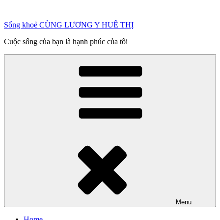
Chuyển
đến
Sống khoẻ CÙNG LƯƠNG Y HUÊ THỊ
phần
nội
Cuộc sống của bạn là hạnh phúc của tôi
dung
Menu
Home