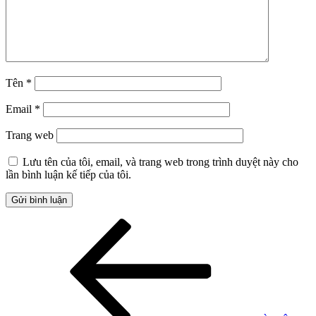
Tên
*
Email
*
Trang web
Lưu tên của tôi, email, và trang web trong trình duyệt này cho
lần bình luận kế tiếp của tôi.
Điều
Bài
cũ
hướng
hơn
bài
viết