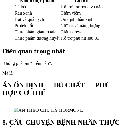
Nhóm thực phẩm
Lợi ích
Cá béo
Hỗ trợ hormone và não
Rau xanh
Giảm viêm
Hạt và quả hạch
Ổn định thần kinh
Protein tốt
Giữ cơ và năng lượng
Thực phẩm giàu magie
Giảm stress
Thực phẩm dưỡng huyết
Hỗ trợ phụ nữ sau 35
Điều quan trọng nhất
Không phải ăn “hoàn hảo”.
Mà là:
ĂN ỔN ĐỊNH — ĐỦ CHẤT — PHÙ
HỢP CƠ THỂ
8. CÂU CHUYỆN BỆNH NHÂN THỰC