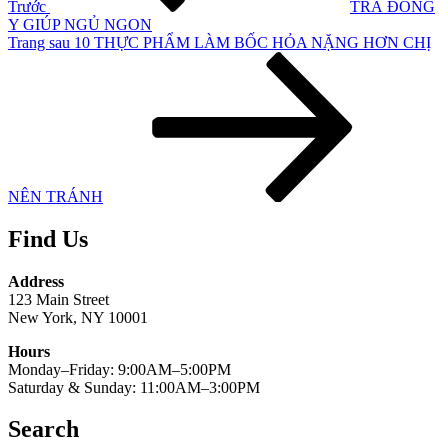
Trước
TRÀ ĐÔNG
Y GIÚP NGỦ NGON
Bài
Trang sau
10 THỰC PHẨM LÀM BỐC HỎA NẶNG HƠN CHỊ
tiếp
theo
NÊN TRÁNH
Find Us
Address
123 Main Street
New York, NY 10001
Hours
Monday–Friday: 9:00AM–5:00PM
Saturday & Sunday: 11:00AM–3:00PM
Search