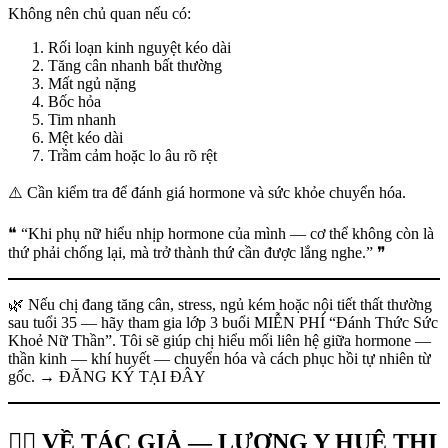
Không nên chủ quan nếu có:
Rối loạn kinh nguyệt kéo dài
Tăng cân nhanh bất thường
Mất ngủ nặng
Bốc hỏa
Tim nhanh
Mệt kéo dài
Trầm cảm hoặc lo âu rõ rệt
⚠️ Cần kiểm tra để đánh giá hormone và sức khỏe chuyển hóa.
❝ “Khi phụ nữ hiểu nhịp hormone của mình — cơ thể không còn là
thứ phải chống lại, mà trở thành thứ cần được lắng nghe.” ❞
🌿 Nếu chị đang tăng cân, stress, ngủ kém hoặc nội tiết thất thường
sau tuổi 35 — hãy tham gia lớp 3 buổi MIỄN PHÍ “Đánh Thức Sức
Khoẻ Nữ Thần”. Tôi sẽ giúp chị hiểu mối liên hệ giữa hormone —
thần kinh — khí huyết — chuyển hóa và cách phục hồi tự nhiên từ
gốc. → ĐĂNG KÝ TẠI ĐÂY
👩‍⚕️ VỀ TÁC GIẢ — LƯƠNG Y HUÊ THỊ