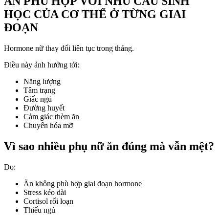
ĂN PHÙ HỢP VỚI NHU CẦU SINH
HỌC CỦA CƠ THỂ Ở TỪNG GIAI
ĐOẠN
Hormone nữ thay đổi liên tục trong tháng.
Điều này ảnh hưởng tới:
Năng lượng
Tâm trạng
Giấc ngủ
Đường huyết
Cảm giác thèm ăn
Chuyển hóa mỡ
Vì sao nhiều phụ nữ ăn đúng mà vẫn mệt?
Do:
Ăn không phù hợp giai đoạn hormone
Stress kéo dài
Cortisol rối loạn
Thiếu ngủ