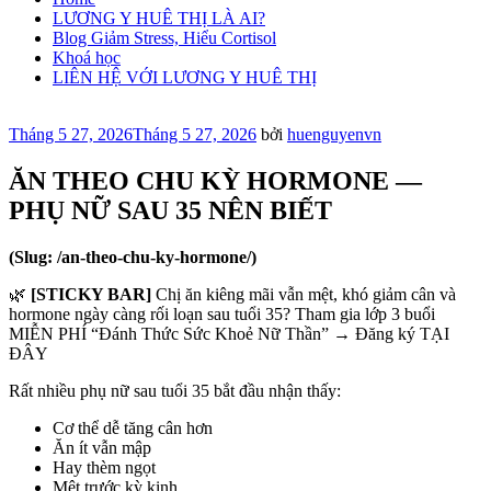
LƯƠNG Y HUÊ THỊ LÀ AI?
Blog Giảm Stress, Hiểu Cortisol
Khoá học
LIÊN HỆ VỚI LƯƠNG Y HUÊ THỊ
Đăng
Tháng 5 27, 2026
Tháng 5 27, 2026
bởi
huenguyenvn
trong
ĂN THEO CHU KỲ HORMONE —
PHỤ NỮ SAU 35 NÊN BIẾT
(Slug: /an-theo-chu-ky-hormone/)
🌿
[STICKY BAR]
Chị ăn kiêng mãi vẫn mệt, khó giảm cân và
hormone ngày càng rối loạn sau tuổi 35? Tham gia lớp 3 buổi
MIỄN PHÍ “Đánh Thức Sức Khoẻ Nữ Thần” → Đăng ký TẠI
ĐÂY
Rất nhiều phụ nữ sau tuổi 35 bắt đầu nhận thấy:
Cơ thể dễ tăng cân hơn
Ăn ít vẫn mập
Hay thèm ngọt
Mệt trước kỳ kinh