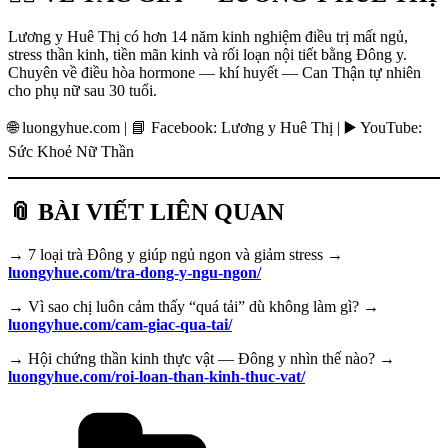
Lương y Huê Thị có hơn 14 năm kinh nghiệm điều trị mất ngủ,
stress thần kinh, tiền mãn kinh và rối loạn nội tiết bằng Đông y.
Chuyên về điều hòa hormone — khí huyết — Can Thận tự nhiên
cho phụ nữ sau 30 tuổi.
🌐 luongyhue.com | 📘 Facebook: Lương y Huê Thị | ▶️ YouTube:
Sức Khoẻ Nữ Thần
📎 BÀI VIẾT LIÊN QUAN
→ 7 loại trà Đông y giúp ngủ ngon và giảm stress →
luongyhue.com/tra-dong-y-ngu-ngon/
→ Vì sao chị luôn cảm thấy “quá tải” dù không làm gì? →
luongyhue.com/cam-giac-qua-tai/
→ Hội chứng thần kinh thực vật — Đông y nhìn thế nào? →
luongyhue.com/roi-loan-than-kinh-thuc-vat/
Danh
mục