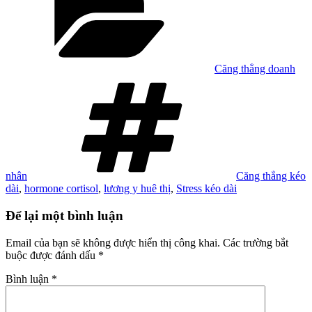
Căng thẳng doanh
Tag
nhân
Căng thẳng kéo
dài
,
hormone cortisol
,
lương y huê thị
,
Stress kéo dài
Để lại một bình luận
Email của bạn sẽ không được hiển thị công khai.
Các trường bắt
buộc được đánh dấu
*
Bình luận
*