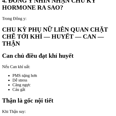
4. ĐÔNG Y NHÌN NHẬN CHU KỲ
HORMONE RA SAO?
Trong Đông y:
CHU KỲ PHỤ NỮ LIÊN QUAN CHẶT
CHẼ TỚI KHÍ — HUYẾT — CAN —
THẬN
Can chủ điều đạt khí huyết
Nếu Can khí uất:
PMS nặng hơn
Dễ stress
Căng ngực
Cáu gắt
Thận là gốc nội tiết
Khi Thận suy: