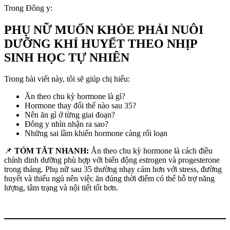
Trong Đông y:
PHỤ NỮ MUỐN KHỎE PHẢI NUÔI
DƯỠNG KHÍ HUYẾT THEO NHỊP
SINH HỌC TỰ NHIÊN
Trong bài viết này, tôi sẽ giúp chị hiểu:
Ăn theo chu kỳ hormone là gì?
Hormone thay đổi thế nào sau 35?
Nên ăn gì ở từng giai đoạn?
Đông y nhìn nhận ra sao?
Những sai lầm khiến hormone càng rối loạn
📌
TÓM TẮT NHANH:
Ăn theo chu kỳ hormone là cách điều
chỉnh dinh dưỡng phù hợp với biến động estrogen và progesterone
trong tháng. Phụ nữ sau 35 thường nhạy cảm hơn với stress, đường
huyết và thiếu ngủ nên việc ăn đúng thời điểm có thể hỗ trợ năng
lượng, tâm trạng và nội tiết tốt hơn.