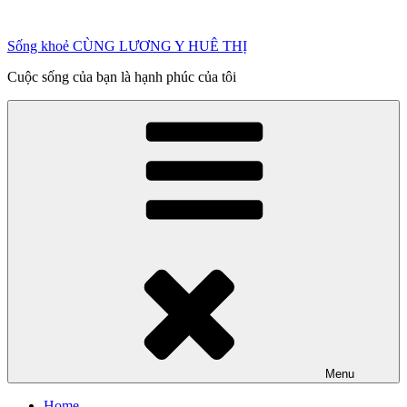
Chuyển
đến
Sống khoẻ CÙNG LƯƠNG Y HUÊ THỊ
phần
nội
Cuộc sống của bạn là hạnh phúc của tôi
dung
Menu
Home