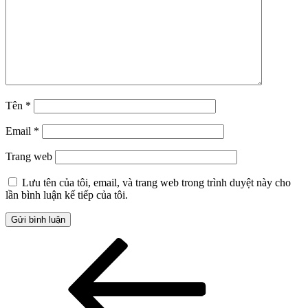
Tên
*
Email
*
Trang web
Lưu tên của tôi, email, và trang web trong trình duyệt này cho
lần bình luận kế tiếp của tôi.
Điều
Bài
cũ
hướng
hơn
bài
viết