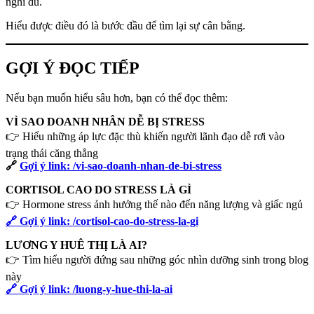
nghỉ đủ.
Hiểu được điều đó là bước đầu để tìm lại sự cân bằng.
GỢI Ý ĐỌC TIẾP
Nếu bạn muốn hiểu sâu hơn, bạn có thể đọc thêm:
VÌ SAO DOANH NHÂN DỄ BỊ STRESS
👉 Hiểu những áp lực đặc thù khiến người lãnh đạo dễ rơi vào
trạng thái căng thẳng
🔗
Gợi ý link: /vi-sao-doanh-nhan-de-bi-stress
CORTISOL CAO DO STRESS LÀ GÌ
👉 Hormone stress ảnh hưởng thế nào đến năng lượng và giấc ngủ
🔗 Gợi ý link: /cortisol-cao-do-stress-la-gi
LƯƠNG Y HUÊ THỊ LÀ AI?
👉 Tìm hiểu người đứng sau những góc nhìn dưỡng sinh trong blog
này
🔗 Gợi ý link: /luong-y-hue-thi-la-ai
Danh