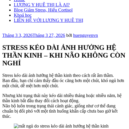
LƯƠNG Y HUÊ THỊ LÀ AI?
Blog Giảm Stress, Hiểu Cortisol
Khoá học
LIÊN HỆ VỚI LƯƠNG Y HUÊ THỊ
Đăng
Tháng 3 3, 2026
Tháng 3 27, 2026
bởi
huenguyenvn
trong
STRESS KÉO DÀI ẢNH HƯỞNG HỆ
THẦN KINH – KHI NÃO KHÔNG CÒN
NGHỈ
Stress kéo dài ảnh hưởng hệ thần kinh theo cách rất âm thầm.
Ban đầu, bạn chỉ cảm thấy đầu óc căng hơn một chút, khó ngủ hơn
một chút, dễ mệt hơn một chút.
Nhưng khi trạng thái này kéo dài nhiều tháng hoặc nhiều năm, hệ
thần kinh bắt đầu thay đổi cách hoạt động.
Não bộ luôn trong trạng thái cảnh giác, giống như cơ thể đang
chuẩn bị đối phó với một tình huống khẩn cấp chưa bao giờ kết
thúc.