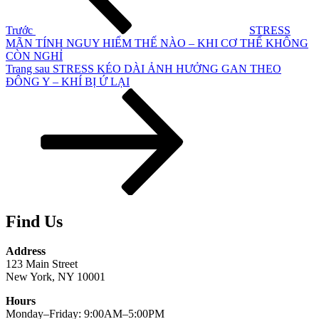
Trước
STRESS
MÃN TÍNH NGUY HIỂM THẾ NÀO – KHI CƠ THỂ KHÔNG
CÒN NGHỈ
Bài
Trang sau
STRESS KÉO DÀI ẢNH HƯỞNG GAN THEO
tiếp
ĐÔNG Y – KHÍ BỊ Ứ LẠI
theo
Find Us
Address
123 Main Street
New York, NY 10001
Hours
Monday–Friday: 9:00AM–5:00PM