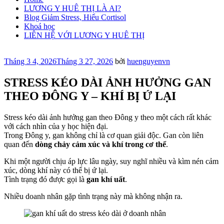
LƯƠNG Y HUÊ THỊ LÀ AI?
Blog Giảm Stress, Hiểu Cortisol
Khoá học
LIÊN HỆ VỚI LƯƠNG Y HUÊ THỊ
Đăng
Tháng 3 4, 2026
Tháng 3 27, 2026
bởi
huenguyenvn
trong
STRESS KÉO DÀI ẢNH HƯỞNG GAN
THEO ĐÔNG Y – KHÍ BỊ Ứ LẠI
Stress kéo dài ảnh hưởng gan theo Đông y theo một cách rất khác
với cách nhìn của y học hiện đại.
Trong Đông y, gan không chỉ là cơ quan giải độc. Gan còn liên
quan đến
dòng chảy cảm xúc và khí trong cơ thể
.
Khi một người chịu áp lực lâu ngày, suy nghĩ nhiều và kìm nén cảm
xúc, dòng khí này có thể bị ứ lại.
Tình trạng đó được gọi là
gan khí uất
.
Nhiều doanh nhân gặp tình trạng này mà không nhận ra.