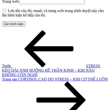
Trang web
Lưu tên của tôi, email, và trang web trong trình duyệt này cho
lần bình luận kế tiếp của tôi.
Điều
Bài
cũ
hướng
hơn
bài
viết
Trước
STRESS
KÉO DÀI ẢNH HƯỞNG HỆ THẦN KINH – KHI NÃO
KHÔNG CÒN NGHỈ
Bài
Trang sau
CORTISOL CAO DO STRESS – KHI CƠ THỂ LUÔN
tiếp
theo