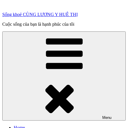
Chuyển
đến
Sống khoẻ CÙNG LƯƠNG Y HUÊ THỊ
phần
nội
Cuộc sống của bạn là hạnh phúc của tôi
dung
Menu
Home