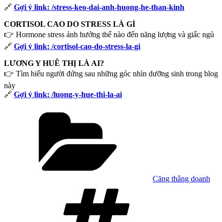
🔗
Gợi ý link: /stress-keo-dai-anh-huong-he-than-kinh
CORTISOL CAO DO STRESS LÀ GÌ
👉 Hormone stress ảnh hưởng thế nào đến năng lượng và giấc ngủ
🔗
Gợi ý link: /cortisol-cao-do-stress-la-gi
LƯƠNG Y HUÊ THỊ LÀ AI?
👉 Tìm hiểu người đứng sau những góc nhìn dưỡng sinh trong blog
này
🔗
Gợi ý link: /luong-y-hue-thi-la-ai
Danh
mục
Căng thẳng doanh
Tag