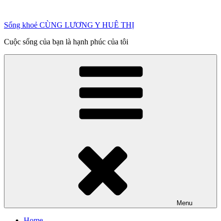
Chuyển
đến
Sống khoẻ CÙNG LƯƠNG Y HUÊ THỊ
phần
nội
Cuộc sống của bạn là hạnh phúc của tôi
dung
Menu
Home