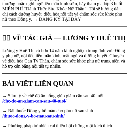
thường hoặc nghi ngờ tiền mãn kinh sớm, hãy tham gia lớp 3 buổi
MIỄN PHÍ “Đánh Thức Sức Khỏe Nữ Thần”. Tôi sẽ hướng dẫn
chị cách dưỡng huyết, điều hòa nội tiết và chăm sóc sức khỏe phụ
nữ theo Đông y. → ĐĂNG KÝ TẠI ĐÂY
👩‍⚕️ VỀ TÁC GIẢ — LƯƠNG Y HUÊ THỊ
Lương y Huê Thị có hơn 14 năm kinh nghiệm trong lĩnh vực Đông
y phụ nữ, nội tiết, tiền mãn kinh, mất ngủ và dưỡng huyết. Chuyên
về điều hòa Can Tỳ Thận, chăm sóc sức khỏe phụ nữ trung niên và
hỗ trợ cân bằng nội tiết tự nhiên.
BÀI VIẾT LIÊN QUAN
→ 5 lưu ý về chế độ ăn uống giúp giảm cân sau 40 tuổi
/che-do-an-giam-can-sau-40-tuoi/
→ Bài thuốc Đông y bổ máu cho phụ nữ sau sinh
/thuoc-dong-y-bo-mau-sau-sinh/
→ Phương pháp tự nhiên cải thiện hội chứng ruột kích thích