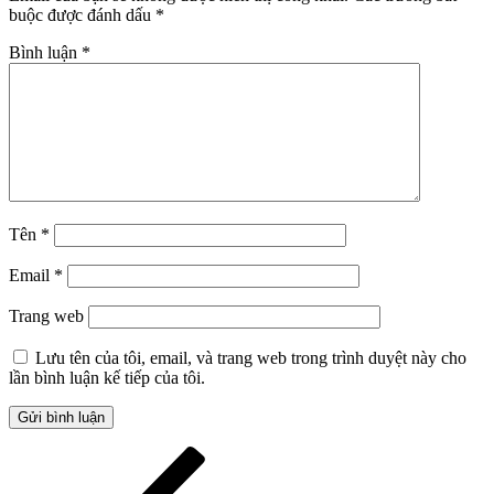
buộc được đánh dấu
*
Bình luận
*
Tên
*
Email
*
Trang web
Lưu tên của tôi, email, và trang web trong trình duyệt này cho
lần bình luận kế tiếp của tôi.
Điều
Bài
cũ
hướng