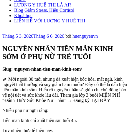
LƯƠNG Y HUÊ THỊ LÀ AI?
Blog Giảm Stress, Hiểu Cortisol
Khoá học
LIÊN HỆ VỚI LƯƠNG Y HUÊ THỊ
Đăng
Tháng 5 3, 2026
Tháng 6 6, 2026
bởi
huenguyenvn
trong
NGUYÊN NHÂN TIỀN MÃN KINH
SỚM Ở PHỤ NỮ TRẺ TUỔI
Slug: /nguyen-nhan-tien-man-kinh-som/
🌿 Mới ngoài 30 tuổi nhưng đã xuất hiện bốc hỏa, mất ngủ, kinh
nguyệt thất thường và suy giảm ham muốn? Đây có thể là dấu hiệu
tiền mãn kinh sớm. Hiểu rõ nguyên nhân sẽ giúp chị chủ động bảo
vệ nội tiết và sức khỏe lâu dài. Tham gia lớp 3 buổi MIỄN PHÍ
“Đánh Thức Sức Khỏe Nữ Thần” → Đăng ký TẠI ĐÂY
Nhiều phụ nữ nghĩ rằng:
Tiền mãn kinh chỉ xuất hiện sau tuổi 45.
Tuy nhiên thực tế hiện nay: