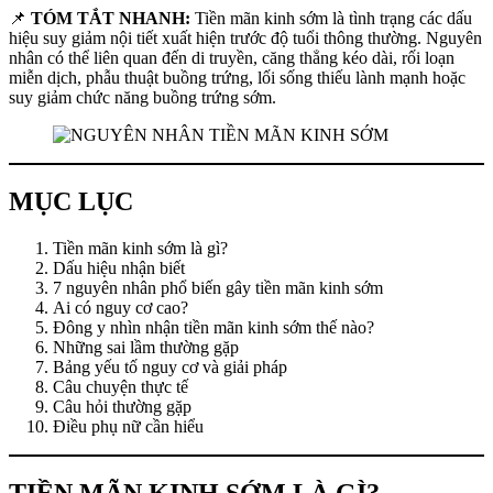
📌
TÓM TẮT NHANH:
Tiền mãn kinh sớm là tình trạng các dấu
hiệu suy giảm nội tiết xuất hiện trước độ tuổi thông thường. Nguyên
nhân có thể liên quan đến di truyền, căng thẳng kéo dài, rối loạn
miễn dịch, phẫu thuật buồng trứng, lối sống thiếu lành mạnh hoặc
suy giảm chức năng buồng trứng sớm.
MỤC LỤC
Tiền mãn kinh sớm là gì?
Dấu hiệu nhận biết
7 nguyên nhân phổ biến gây tiền mãn kinh sớm
Ai có nguy cơ cao?
Đông y nhìn nhận tiền mãn kinh sớm thế nào?
Những sai lầm thường gặp
Bảng yếu tố nguy cơ và giải pháp
Câu chuyện thực tế
Câu hỏi thường gặp
Điều phụ nữ cần hiểu
TIỀN MÃN KINH SỚM LÀ GÌ?