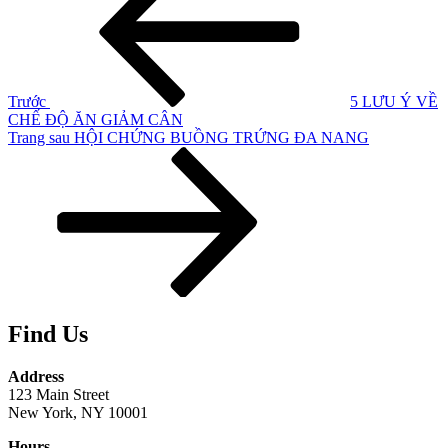
hơn
bài
viết
Trước
5 LƯU Ý VỀ
CHẾ ĐỘ ĂN GIẢM CÂN
Bài
Trang sau
HỘI CHỨNG BUỒNG TRỨNG ĐA NANG
tiếp
theo
Find Us
Address
123 Main Street
New York, NY 10001
Hours