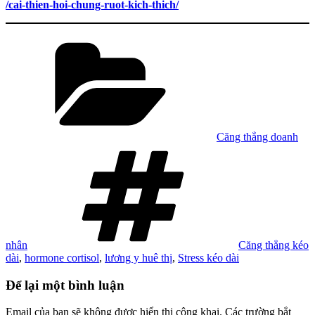
/cai-thien-hoi-chung-ruot-kich-thich/
Danh
mục
Căng thẳng doanh
Tag
nhân
Căng thẳng kéo
dài
,
hormone cortisol
,
lương y huê thị
,
Stress kéo dài
Để lại một bình luận
Email của bạn sẽ không được hiển thị công khai.
Các trường bắt