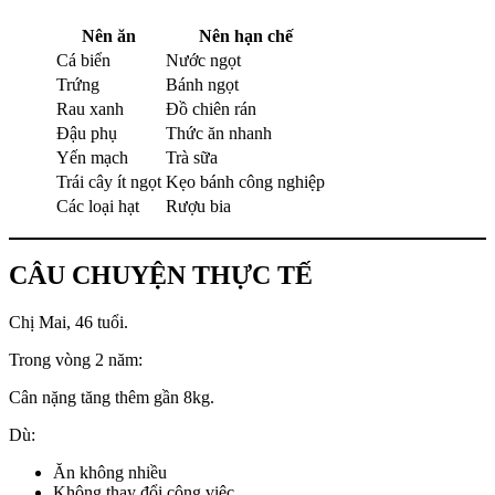
Nên ăn
Nên hạn chế
Cá biển
Nước ngọt
Trứng
Bánh ngọt
Rau xanh
Đồ chiên rán
Đậu phụ
Thức ăn nhanh
Yến mạch
Trà sữa
Trái cây ít ngọt
Kẹo bánh công nghiệp
Các loại hạt
Rượu bia
CÂU CHUYỆN THỰC TẾ
Chị Mai, 46 tuổi.
Trong vòng 2 năm:
Cân nặng tăng thêm gần 8kg.
Dù:
Ăn không nhiều
Không thay đổi công việc