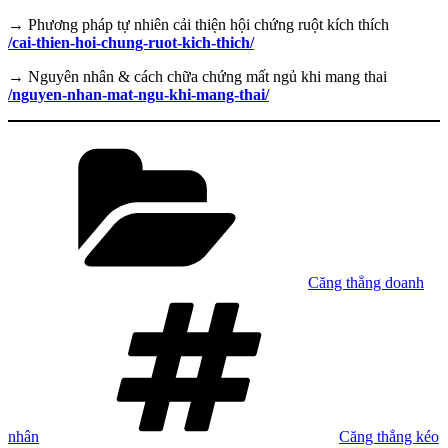
→ Phương pháp tự nhiên cải thiện hội chứng ruột kích thích
/cai-thien-hoi-chung-ruot-kich-thich/
→ Nguyên nhân & cách chữa chứng mất ngủ khi mang thai
/nguyen-nhan-mat-ngu-khi-mang-thai/
Danh
mục
Căng thẳng doanh
Tag
nhân
Căng thẳng kéo