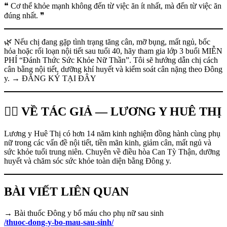
❝ Cơ thể khỏe mạnh không đến từ việc ăn ít nhất, mà đến từ việc ăn
đúng nhất. ❞
🌿 Nếu chị đang gặp tình trạng tăng cân, mỡ bụng, mất ngủ, bốc
hỏa hoặc rối loạn nội tiết sau tuổi 40, hãy tham gia lớp 3 buổi MIỄN
PHÍ “Đánh Thức Sức Khỏe Nữ Thần”. Tôi sẽ hướng dẫn chị cách
cân bằng nội tiết, dưỡng khí huyết và kiểm soát cân nặng theo Đông
y. → ĐĂNG KÝ TẠI ĐÂY
👩‍⚕️ VỀ TÁC GIẢ — LƯƠNG Y HUÊ THỊ
Lương y Huê Thị có hơn 14 năm kinh nghiệm đồng hành cùng phụ
nữ trong các vấn đề nội tiết, tiền mãn kinh, giảm cân, mất ngủ và
sức khỏe tuổi trung niên. Chuyên về điều hòa Can Tỳ Thận, dưỡng
huyết và chăm sóc sức khỏe toàn diện bằng Đông y.
BÀI VIẾT LIÊN QUAN
→ Bài thuốc Đông y bổ máu cho phụ nữ sau sinh
/thuoc-dong-y-bo-mau-sau-sinh/