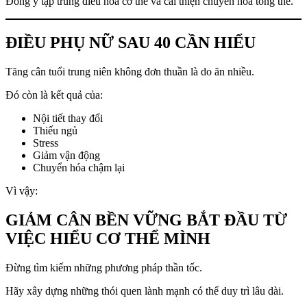
Đông y tập trung điều hòa cơ thể và cải thiện chuyển hóa tổng thể.
ĐIỀU PHỤ NỮ SAU 40 CẦN HIỂU
Tăng cân tuổi trung niên không đơn thuần là do ăn nhiều.
Đó còn là kết quả của:
Nội tiết thay đổi
Thiếu ngủ
Stress
Giảm vận động
Chuyển hóa chậm lại
Vì vậy:
GIẢM CÂN BỀN VỮNG BẮT ĐẦU TỪ
VIỆC HIỂU CƠ THỂ MÌNH
Đừng tìm kiếm những phương pháp thần tốc.
Hãy xây dựng những thói quen lành mạnh có thể duy trì lâu dài.