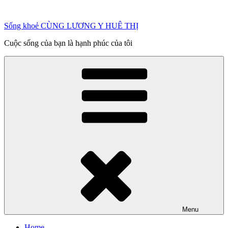
Chuyển
đến
Sống khoẻ CÙNG LƯƠNG Y HUÊ THỊ
phần
nội
Cuộc sống của bạn là hạnh phúc của tôi
dung
Menu
Home