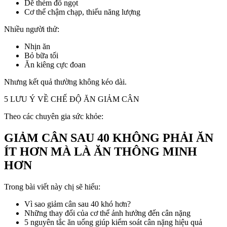
Dễ thèm đồ ngọt
Cơ thể chậm chạp, thiếu năng lượng
Nhiều người thử:
Nhịn ăn
Bỏ bữa tối
Ăn kiêng cực đoan
Nhưng kết quả thường không kéo dài.
5 LƯU Ý VỀ CHẾ ĐỘ ĂN GIẢM CÂN
Theo các chuyên gia sức khỏe:
GIẢM CÂN SAU 40 KHÔNG PHẢI ĂN
ÍT HƠN MÀ LÀ ĂN THÔNG MINH
HƠN
Trong bài viết này chị sẽ hiểu:
Vì sao giảm cân sau 40 khó hơn?
Những thay đổi của cơ thể ảnh hưởng đến cân nặng
5 nguyên tắc ăn uống giúp kiểm soát cân nặng hiệu quả