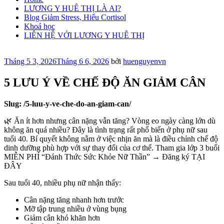
LƯƠNG Y HUÊ THỊ LÀ AI?
Blog Giảm Stress, Hiểu Cortisol
Khoá học
LIÊN HỆ VỚI LƯƠNG Y HUÊ THỊ
Đăng
Tháng 5 3, 2026
Tháng 6 6, 2026
bởi
huenguyenvn
trong
5 LƯU Ý VỀ CHẾ ĐỘ ĂN GIẢM CÂN
Slug: /5-luu-y-ve-che-do-an-giam-can/
🌿 Ăn ít hơn nhưng cân nặng vẫn tăng? Vòng eo ngày càng lớn dù
không ăn quá nhiều? Đây là tình trạng rất phổ biến ở phụ nữ sau
tuổi 40. Bí quyết không nằm ở việc nhịn ăn mà là điều chỉnh chế độ
dinh dưỡng phù hợp với sự thay đổi của cơ thể. Tham gia lớp 3 buổi
MIỄN PHÍ “Đánh Thức Sức Khỏe Nữ Thần” → Đăng ký TẠI
ĐÂY
Sau tuổi 40, nhiều phụ nữ nhận thấy:
Cân nặng tăng nhanh hơn trước
Mỡ tập trung nhiều ở vùng bụng
Giảm cân khó khăn hơn