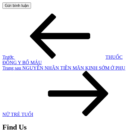
Điều
Bài
cũ
hướng
hơn
bài
viết
Trước
THUỐC
ĐÔNG Y BỔ MÁU
Bài
Trang sau
NGUYÊN NHÂN TIỀN MÃN KINH SỚM Ở PHỤ
tiếp
theo
NỮ TRẺ TUỔI
Find Us