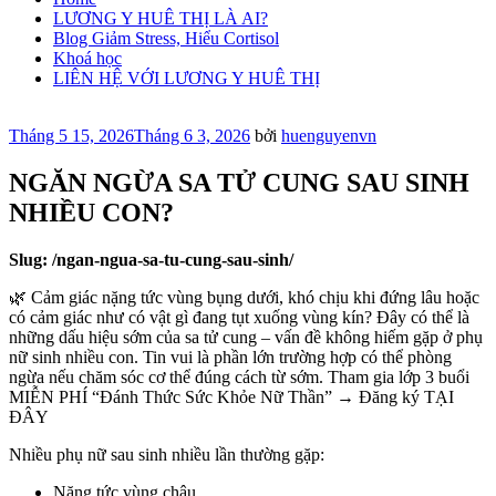
LƯƠNG Y HUÊ THỊ LÀ AI?
Blog Giảm Stress, Hiểu Cortisol
Khoá học
LIÊN HỆ VỚI LƯƠNG Y HUÊ THỊ
Đăng
Tháng 5 15, 2026
Tháng 6 3, 2026
bởi
huenguyenvn
trong
NGĂN NGỪA SA TỬ CUNG SAU SINH
NHIỀU CON?
Slug: /ngan-ngua-sa-tu-cung-sau-sinh/
🌿 Cảm giác nặng tức vùng bụng dưới, khó chịu khi đứng lâu hoặc
có cảm giác như có vật gì đang tụt xuống vùng kín? Đây có thể là
những dấu hiệu sớm của sa tử cung – vấn đề không hiếm gặp ở phụ
nữ sinh nhiều con. Tin vui là phần lớn trường hợp có thể phòng
ngừa nếu chăm sóc cơ thể đúng cách từ sớm. Tham gia lớp 3 buổi
MIỄN PHÍ “Đánh Thức Sức Khỏe Nữ Thần” → Đăng ký TẠI
ĐÂY
Nhiều phụ nữ sau sinh nhiều lần thường gặp:
Nặng tức vùng chậu