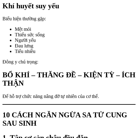
Khí huyết suy yếu
Biểu hiện thường gặp:
Mệt mỏi
Thiếu sức sống
Người yếu
Đau lưng
Tiểu nhiều
Đông y chú trọng:
BỔ KHÍ – THĂNG ĐỀ – KIỆN TỲ – ÍCH
THẬN
Để hỗ trợ chức năng nâng đỡ tự nhiên của cơ thể.
10 CÁCH NGĂN NGỪA SA TỬ CUNG
SAU SINH
1. Tập cơ sàn chậu đều đặn