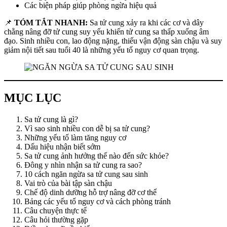
Các biện pháp giúp phòng ngừa hiệu quả
📌
TÓM TẮT NHANH:
Sa tử cung xảy ra khi các cơ và dây
chằng nâng đỡ tử cung suy yếu khiến tử cung sa thấp xuống âm
đạo. Sinh nhiều con, lao động nặng, thiếu vận động sàn chậu và suy
giảm nội tiết sau tuổi 40 là những yếu tố nguy cơ quan trọng.
MỤC LỤC
Sa tử cung là gì?
Vì sao sinh nhiều con dễ bị sa tử cung?
Những yếu tố làm tăng nguy cơ
Dấu hiệu nhận biết sớm
Sa tử cung ảnh hưởng thế nào đến sức khỏe?
Đông y nhìn nhận sa tử cung ra sao?
10 cách ngăn ngừa sa tử cung sau sinh
Vai trò của bài tập sàn chậu
Chế độ dinh dưỡng hỗ trợ nâng đỡ cơ thể
Bảng các yếu tố nguy cơ và cách phòng tránh
Câu chuyện thực tế
Câu hỏi thường gặp