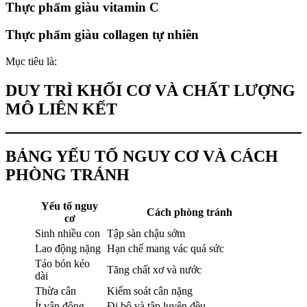
Thực phẩm giàu vitamin C
Thực phẩm giàu collagen tự nhiên
Mục tiêu là:
DUY TRÌ KHỐI CƠ VÀ CHẤT LƯỢNG
MÔ LIÊN KẾT
BẢNG YẾU TỐ NGUY CƠ VÀ CÁCH
PHÒNG TRÁNH
Yếu tố nguy
Cách phòng tránh
cơ
Sinh nhiều con
Tập sàn chậu sớm
Lao động nặng
Hạn chế mang vác quá sức
Táo bón kéo
Tăng chất xơ và nước
dài
Thừa cân
Kiểm soát cân nặng
Ít vận động
Đi bộ và tập luyện đều