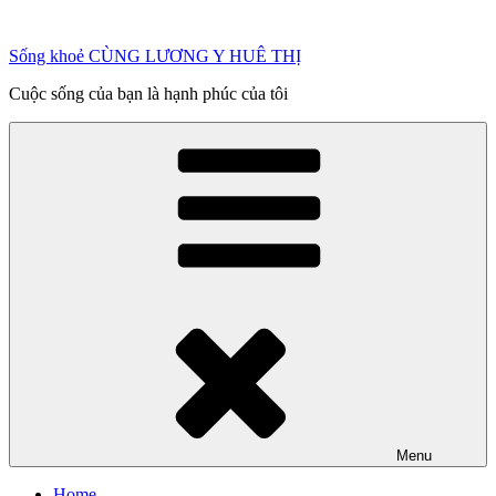
Chuyển
đến
Sống khoẻ CÙNG LƯƠNG Y HUÊ THỊ
phần
nội
Cuộc sống của bạn là hạnh phúc của tôi
dung
Menu
Home