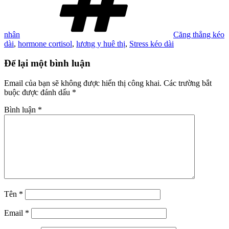
nhân
Căng thẳng kéo
dài
,
hormone cortisol
,
lương y huê thị
,
Stress kéo dài
Để lại một bình luận
Email của bạn sẽ không được hiển thị công khai.
Các trường bắt
buộc được đánh dấu
*
Bình luận
*
Tên
*
Email
*