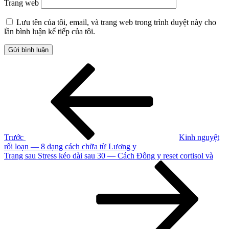
Trang web
Lưu tên của tôi, email, và trang web trong trình duyệt này cho
lần bình luận kế tiếp của tôi.
Điều
Bài
cũ
hướng
hơn
bài
viết
Trước
Kinh nguyệt
rối loạn — 8 dạng cách chữa từ Lương y
Bài
Trang sau
Stress kéo dài sau 30 — Cách Đông y reset cortisol và
tiếp
theo