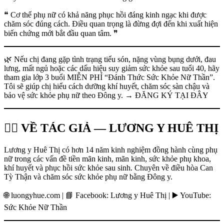
❝ Cơ thể phụ nữ có khả năng phục hồi đáng kinh ngạc khi được
chăm sóc đúng cách. Điều quan trọng là đừng đợi đến khi xuất hiện
biến chứng mới bắt đầu quan tâm. ❞
🌿 Nếu chị đang gặp tình trạng tiểu són, nặng vùng bụng dưới, đau
lưng, mất ngủ hoặc các dấu hiệu suy giảm sức khỏe sau tuổi 40, hãy
tham gia lớp 3 buổi MIỄN PHÍ “Đánh Thức Sức Khỏe Nữ Thần”.
Tôi sẽ giúp chị hiểu cách dưỡng khí huyết, chăm sóc sàn chậu và
bảo vệ sức khỏe phụ nữ theo Đông y. → ĐĂNG KÝ TẠI ĐÂY
👩‍⚕️ VỀ TÁC GIẢ — LƯƠNG Y HUÊ THỊ
Lương y Huê Thị có hơn 14 năm kinh nghiệm đồng hành cùng phụ
nữ trong các vấn đề tiền mãn kinh, mãn kinh, sức khỏe phụ khoa,
khí huyết và phục hồi sức khỏe sau sinh. Chuyên về điều hòa Can
Tỳ Thận và chăm sóc sức khỏe phụ nữ bằng Đông y.
🌐 luongyhue.com | 📘 Facebook: Lương y Huê Thị | ▶️ YouTube:
Sức Khỏe Nữ Thần