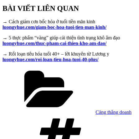
BÀI VIẾT LIÊN QUAN
→ Cách giảm cơn bốc hỏa ở tuổi tiền mãn kinh
luongyhue.com/giam-boc-hoa-tuoi-tien-man-kinh/
→ 5 thực phẩm “vàng” giúp cải thiện tình trạng khô âm đạo
luongyhue.com/thuc-pham-cai-thien-kho-am-dao/
→ Rối loạn tiêu hóa tuổi 40+ – lời khuyên từ Lương y
luongyhue.com/roi-loan-tieu-hoa-tuoi-40-plus/
Danh
mục
Căng thẳng doanh
Tag