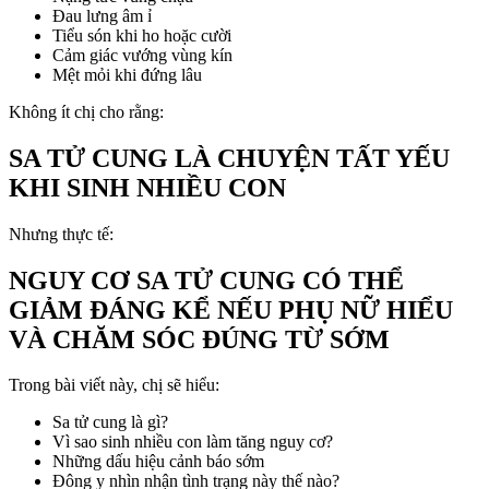
Đau lưng âm ỉ
Tiểu són khi ho hoặc cười
Cảm giác vướng vùng kín
Mệt mỏi khi đứng lâu
Không ít chị cho rằng:
SA TỬ CUNG LÀ CHUYỆN TẤT YẾU
KHI SINH NHIỀU CON
Nhưng thực tế:
NGUY CƠ SA TỬ CUNG CÓ THỂ
GIẢM ĐÁNG KỂ NẾU PHỤ NỮ HIỂU
VÀ CHĂM SÓC ĐÚNG TỪ SỚM
Trong bài viết này, chị sẽ hiểu:
Sa tử cung là gì?
Vì sao sinh nhiều con làm tăng nguy cơ?
Những dấu hiệu cảnh báo sớm
Đông y nhìn nhận tình trạng này thế nào?