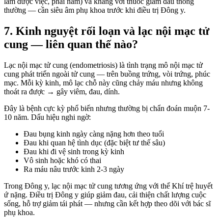
làm được việc, phải nằm) và kháng với thuốc giảm đau thông
thường — cần siêu âm phụ khoa trước khi điều trị Đông y.
7. Kinh nguyệt rối loạn và lạc nội mạc tử
cung — liên quan thế nào?
Lạc nội mạc tử cung (endometriosis) là tình trạng mô nội mạc tử
cung phát triển ngoài tử cung — trên buồng trứng, vòi trứng, phúc
mạc. Mỗi kỳ kinh, mô lạc chỗ này cũng chảy máu nhưng không
thoát ra được → gây viêm, đau, dính.
Đây là bệnh cực kỳ phổ biến nhưng thường bị chẩn đoán muộn 7-
10 năm. Dấu hiệu nghi ngờ:
Đau bụng kinh ngày càng nặng hơn theo tuổi
Đau khi quan hệ tình dục (đặc biệt tư thế sâu)
Đau khi đi vệ sinh trong kỳ kinh
Vô sinh hoặc khó có thai
Ra máu nâu trước kinh 2-3 ngày
Trong Đông y, lạc nội mạc tử cung tương ứng với thể Khí trệ huyết
ứ nặng. Điều trị Đông y giúp giảm đau, cải thiện chất lượng cuộc
sống, hỗ trợ giảm tái phát — nhưng cần kết hợp theo dõi với bác sĩ
phụ khoa.