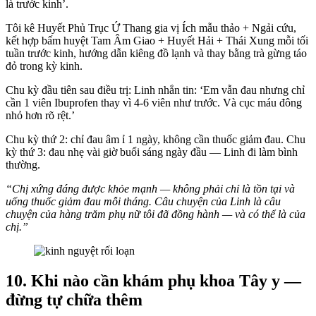
là trước kinh’.
Tôi kê Huyết Phủ Trục Ứ Thang gia vị Ích mẫu thảo + Ngải cứu,
kết hợp bấm huyệt Tam Âm Giao + Huyết Hải + Thái Xung mỗi tối
tuần trước kinh, hướng dẫn kiêng đồ lạnh và thay bằng trà gừng táo
đỏ trong kỳ kinh.
Chu kỳ đầu tiên sau điều trị: Linh nhắn tin: ‘Em vẫn đau nhưng chỉ
cần 1 viên Ibuprofen thay vì 4-6 viên như trước. Và cục máu đông
nhỏ hơn rõ rệt.’
Chu kỳ thứ 2: chỉ đau âm ỉ 1 ngày, không cần thuốc giảm đau. Chu
kỳ thứ 3: đau nhẹ vài giờ buổi sáng ngày đầu — Linh đi làm bình
thường.
“Chị xứng đáng được khỏe mạnh — không phải chỉ là tồn tại và
uống thuốc giảm đau mỗi tháng. Câu chuyện của Linh là câu
chuyện của hàng trăm phụ nữ tôi đã đồng hành — và có thể là của
chị.”
10. Khi nào cần khám phụ khoa Tây y —
đừng tự chữa thêm