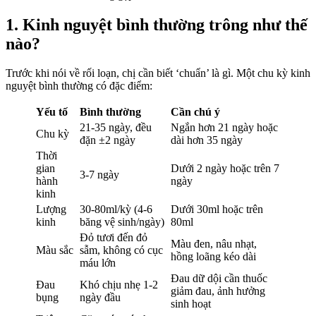
1. Kinh nguyệt bình thường trông như thế
nào?
Trước khi nói về rối loạn, chị cần biết ‘chuẩn’ là gì. Một chu kỳ kinh
nguyệt bình thường có đặc điểm:
Yếu tố
Bình thường
Cần chú ý
21-35 ngày, đều
Ngắn hơn 21 ngày hoặc
Chu kỳ
đặn ±2 ngày
dài hơn 35 ngày
Thời
gian
Dưới 2 ngày hoặc trên 7
3-7 ngày
hành
ngày
kinh
Lượng
30-80ml/kỳ (4-6
Dưới 30ml hoặc trên
kinh
băng vệ sinh/ngày)
80ml
Đỏ tươi đến đỏ
Màu đen, nâu nhạt,
Màu sắc
sẫm, không có cục
hồng loãng kéo dài
máu lớn
Đau dữ dội cần thuốc
Đau
Khó chịu nhẹ 1-2
giảm đau, ảnh hưởng
bụng
ngày đầu
sinh hoạt