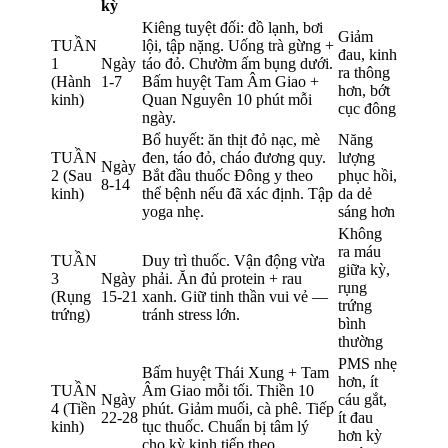
kỳ
Kiêng tuyệt đối: đồ lạnh, bơi
Giảm
TUẦN
lội, tập nặng. Uống trà gừng +
đau, kinh
1
Ngày
táo đỏ. Chườm ấm bụng dưới.
ra thông
(Hành
1-7
Bấm huyệt Tam Âm Giao +
hơn, bớt
kinh)
Quan Nguyên 10 phút mỗi
cục đông
ngày.
Bổ huyết: ăn thịt đỏ nạc, mè
Năng
TUẦN
đen, táo đỏ, cháo đương quy.
lượng
Ngày
2 (Sau
Bắt đầu thuốc Đông y theo
phục hồi,
8-14
kinh)
thể bệnh nếu đã xác định. Tập
da dẻ
yoga nhẹ.
sáng hơn
Không
ra máu
TUẦN
Duy trì thuốc. Vận động vừa
giữa kỳ,
3
Ngày
phải. Ăn đủ protein + rau
rụng
(Rụng
15-21
xanh. Giữ tinh thần vui vẻ —
trứng
trứng)
tránh stress lớn.
bình
thường
PMS nhẹ
Bấm huyệt Thái Xung + Tam
hơn, ít
TUẦN
Âm Giao mỗi tối. Thiền 10
Ngày
cáu gắt,
4 (Tiền
phút. Giảm muối, cà phê. Tiếp
22-28
ít đau
kinh)
tục thuốc. Chuẩn bị tâm lý
hơn kỳ
cho kỳ kinh tiếp theo.