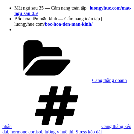
Mất ngủ sau 35 — Cẩm nang toàn tập |
luongyhue.com/mat-
ngu-sau-35/
Bốc hỏa tiền mãn kinh — Cẩm nang toàn tập |
luongyhue.com/
boc-hoa-tien-man-kinh/
Danh
mục
Căng thẳng doanh
Tag
nhân
Căng thẳng kéo
dài
,
hormone cortisol
,
lương y huê thị
,
Stress kéo dài