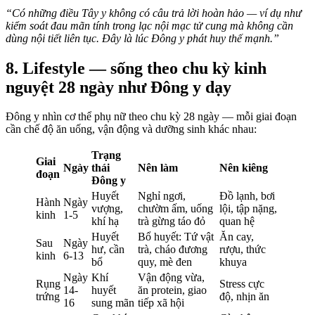
“Có những điều Tây y không có câu trả lời hoàn hảo — ví dụ như
kiểm soát đau mãn tính trong lạc nội mạc tử cung mà không cần
dùng nội tiết liên tục. Đây là lúc Đông y phát huy thế mạnh.”
8. Lifestyle — sống theo chu kỳ kinh
nguyệt 28 ngày như Đông y dạy
Đông y nhìn cơ thể phụ nữ theo chu kỳ 28 ngày — mỗi giai đoạn
cần chế độ ăn uống, vận động và dưỡng sinh khác nhau:
Trạng
Giai
Ngày
thái
Nên làm
Nên kiêng
đoạn
Đông y
Huyết
Nghỉ ngơi,
Đồ lạnh, bơi
Hành
Ngày
vượng,
chườm ấm, uống
lội, tập nặng,
kinh
1-5
khí hạ
trà gừng táo đỏ
quan hệ
Huyết
Bổ huyết: Tứ vật
Ăn cay,
Sau
Ngày
hư, cần
trà, cháo đương
rượu, thức
kinh
6-13
bổ
quy, mè đen
khuya
Ngày
Khí
Vận động vừa,
Rụng
Stress cực
14-
huyết
ăn protein, giao
trứng
độ, nhịn ăn
16
sung mãn
tiếp xã hội