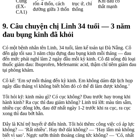
Cung
Khi đau co
rốn 4 thốn, cách
trục ứ, chỉ
(EX-
thắt mạnh
đường giữa 3 thốn
thống
CA1)
9. Câu chuyện chị Linh 34 tuổi — 3 năm
đau bụng kinh đã khỏi
Có một bệnh nhân tên Linh, 34 tuổi, làm kế toán tại Đà Nẵng. Cô
đến gặp tôi sau 3 năm chịu đựng đau bụng kinh mỗi tháng — đau
đến mức phải nghỉ làm 2 ngày đầu mỗi kỳ kinh. Cô đã uống đủ loại
thuốc giảm đau: Ibuprofen, Mefenamic acid, thậm chí tiêm giảm đau
tại phòng khám.
Cô kể: ‘Em sợ mỗi tháng đến kỳ kinh. Em không dám đặt lịch họp
ngày đầu tháng vì không biết hôm đó có thể đi làm được không.’
Tôi hỏi kỹ: kinh màu gì? Có cục không? Đau trước hay trong khi
hành kinh? Ra cục thì đau giảm không? Linh trả lời: màu tím sẫm,
nhiều cục đông lớn, đau dữ nhất ngày 1-2 trước khi ra cục, ra cục
xong thì đau bớt hẳn.
Đây là Khí trệ huyết ứ điển hình. Tôi hỏi thêm: công việc có áp lực
không? — ‘Rất nhiều’. Hay thở dài không? — ‘Hay lắm mà không
biết vì sao’. Ngực sườn thỉnh thoảng căng tức không? — ‘Có, nhất