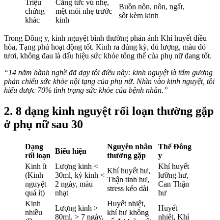
Triệu
Căng tức vú nhẹ,
Buồn nôn, nôn, ngất,
chứng
mệt mỏi nhẹ trước
sốt kèm kinh
khác
kinh
Trong Đông y, kinh nguyệt bình thường phản ánh Khí huyết điều
hòa, Tạng phủ hoạt động tốt. Kinh ra đúng kỳ, đủ lượng, màu đỏ
tươi, không đau là dấu hiệu sức khỏe tổng thể của phụ nữ đang tốt.
“14 năm hành nghề đã dạy tôi điều này: kinh nguyệt là tấm gương
phản chiếu sức khỏe nội tạng của phụ nữ. Nhìn vào kinh nguyệt, tôi
hiểu được 70% tình trạng sức khỏe của bệnh nhân.”
2. 8 dạng kinh nguyệt rối loạn thường gặp
ở phụ nữ sau 30
Dạng
Nguyên nhân
Thể Đông
Biểu hiện
rối loạn
thường gặp
y
Kinh ít
Lượng kinh <
Khí huyết
Khí huyết hư,
(Kinh
30ml, kỳ kinh <
lưỡng hư,
Thận tinh hư,
nguyệt
2 ngày, màu
Can Thận
stress kéo dài
quá ít)
nhạt
hư
Kinh
Huyết nhiệt,
Lượng kinh >
Huyết
nhiều
khí hư không
80ml, > 7 ngày,
nhiệt, Khí