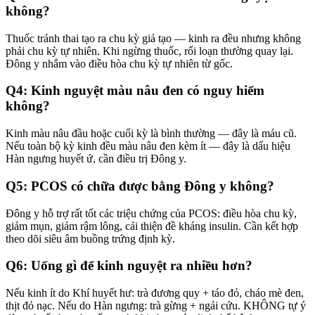
không?
Thuốc tránh thai tạo ra chu kỳ giả tạo — kinh ra đều nhưng không
phải chu kỳ tự nhiên. Khi ngừng thuốc, rối loạn thường quay lại.
Đông y nhắm vào điều hòa chu kỳ tự nhiên từ gốc.
Q4: Kinh nguyệt màu nâu đen có nguy hiểm
không?
Kinh màu nâu đầu hoặc cuối kỳ là bình thường — đây là máu cũ.
Nếu toàn bộ kỳ kinh đều màu nâu đen kèm ít — đây là dấu hiệu
Hàn ngưng huyết ứ, cần điều trị Đông y.
Q5: PCOS có chữa được bằng Đông y không?
Đông y hỗ trợ rất tốt các triệu chứng của PCOS: điều hòa chu kỳ,
giảm mụn, giảm rậm lông, cải thiện đề kháng insulin. Cần kết hợp
theo dõi siêu âm buồng trứng định kỳ.
Q6: Uống gì để kinh nguyệt ra nhiều hơn?
Nếu kinh ít do Khí huyết hư: trà đương quy + táo đỏ, cháo mè đen,
thịt đỏ nạc. Nếu do Hàn ngưng: trà gừng + ngải cứu. KHÔNG tự ý