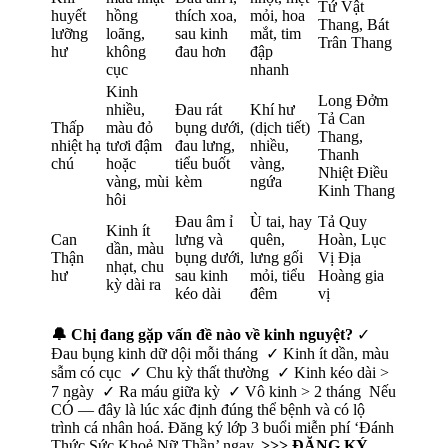
Tứ Vật
huyết
hồng
thích xoa,
mỏi, hoa
Thang, Bát
lưỡng
loãng,
sau kinh
mắt, tim
Trân Thang
hư
không
đau hơn
đập
cục
nhanh
Kinh
Long Đởm
nhiều,
Đau rát
Khí hư
Tả Can
Thấp
màu đỏ
bụng dưới,
(dịch tiết)
Thang,
nhiệt hạ
tươi đậm
đau lưng,
nhiều,
Thanh
chú
hoặc
tiểu buốt
vàng,
Nhiệt Điều
vàng, mùi
kèm
ngứa
Kinh Thang
hôi
Đau âm ỉ
Ù tai, hay
Tả Quy
Kinh ít
Can
lưng và
quên,
Hoàn, Lục
dần, màu
Thận
bụng dưới,
lưng gối
Vị Địa
nhạt, chu
hư
sau kinh
mỏi, tiểu
Hoàng gia
kỳ dài ra
kéo dài
đêm
vị
🔔 Chị đang gặp vấn đề nào về kinh nguyệt?
✓
Đau bụng kinh dữ dội mỗi tháng ✓ Kinh ít dần, màu
sẫm có cục ✓ Chu kỳ thất thường ✓ Kinh kéo dài >
7 ngày ✓ Ra máu giữa kỳ ✓ Vô kinh > 2 tháng Nếu
CÓ — đây là lúc xác định đúng thể bệnh và có lộ
trình cá nhân hoá. Đăng ký lớp 3 buổi miễn phí ‘Đánh
Thức Sức Khoẻ Nữ Thần’ ngay.
>>> ĐĂNG KÝ