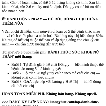
tuần. Cho bú hoàn toàn: có thể 6-12 tháng không có kinh. Sau khi
kinh trở lại, cần 2-6 chu kỳ mới ổn định. Đông y có thể hỗ trợ điều
hòa nhanh hơn.
🌸 HÀNH ĐỘNG NGAY — ĐỦ RỒI, ĐỪNG CHỊU ĐỰNG
THÊM NỮA
Vừa rồi chị đã hiểu: kinh nguyệt rối loạn có 5 thể bệnh khác nhau
— và cách chữa phải cá nhân hoá. Bài blog này chị hiểu được 80%.
Nhưng để biết chị thuộc thể nào và áp dụng đúng cho chu kỳ của
mình — chị cần được hướng dẫn trực tiếp.
Tôi mở lớp 3 buổi miễn phí ‘ĐÁNH THỨC SỨC KHOẺ NỮ
THẦN’ mỗi tháng:
Buổi 1: Tự đánh giá 9 thể chất Đông y — biết mình thuộc thể
bệnh nào trong 5 thể kinh nguyệt
Buổi 2: Lộ trình 28 ngày tuỳ chỉnh theo thể chất của chị —
không phải công thức chung
Buổi 3: Q&A trực tiếp với Lương y Huê Thị — trả lời đúng
câu hỏi của chị
HOÀN TOÀN MIỄN PHÍ. Không bán hàng. Không upsell.
>>> ĐĂNG KÝ LỚP NGAY: luongyhue.com/lop-danh-thuc-