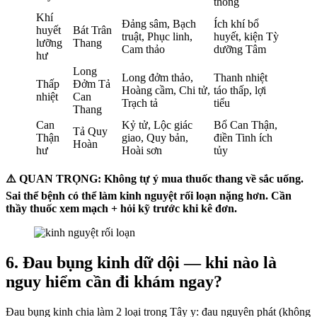
thống
Khí
Đảng sâm, Bạch
Ích khí bổ
huyết
Bát Trân
truật, Phục linh,
huyết, kiện Tỳ
lưỡng
Thang
Cam thảo
dưỡng Tâm
hư
Long
Long đởm thảo,
Thanh nhiệt
Thấp
Đởm Tả
Hoàng cầm, Chi tử,
táo thấp, lợi
nhiệt
Can
Trạch tả
tiểu
Thang
Can
Kỷ tử, Lộc giác
Bổ Can Thận,
Tả Quy
Thận
giao, Quy bản,
điền Tinh ích
Hoàn
hư
Hoài sơn
tủy
⚠️ QUAN TRỌNG: Không tự ý mua thuốc thang về sắc uống.
Sai thể bệnh có thể làm kinh nguyệt rối loạn nặng hơn. Cần
thầy thuốc xem mạch + hỏi kỹ trước khi kê đơn.
6. Đau bụng kinh dữ dội — khi nào là
nguy hiểm cần đi khám ngay?
Đau bụng kinh chia làm 2 loại trong Tây y: đau nguyên phát (không