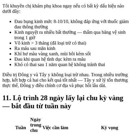
Tôi khuyên chị khám phụ khoa ngay nếu có bất kỳ dấu hiệu nào
dưới đây:
Đau bụng kinh mức 8-10/10, không đáp ứng với thuốc giảm
đau thông thường
Kinh nguyệt ra nhiều bất thường — thấm qua băng vệ sinh
trong 1 giờ
Vô kinh > 3 tháng (đã loại trừ có thai)
Ra máu sau mãn kinh
Khí hư màu vàng xanh, mùi hôi kèm sốt
Đau khi quan hệ tình dục kèm ra máu
Khó có thai sau 1 năm quan hệ không tránh thai
Điều trị Đông y và Tây y không loại trừ nhau. Trong nhiều trường
hợp, kết hợp cả hai cho kết quả tốt nhất — Tây y xử lý tổn thương
thực thể, Đông y điều chỉnh cơ địa và phục hồi lâu dài.
11. Lộ trình 28 ngày lấy lại chu kỳ vàng
— bắt đầu từ tuần này
Ngày
trong
Tuần
Việc cần làm
Kỳ vọng
chu