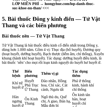
LỚP MIỄN PHÍ → luongyhue.com/lop-danh-thuc-
suc-khoe-nu-than/ <<<
5. Bài thuốc Đông y kinh điển — Tứ Vật
Thang và các biến phương
Bài thuốc nền — Tứ Vật Thang
Tứ Vật Thang là bài thuốc điều kinh cổ điển nhất trong Đông y,
dùng hơn 1.000 năm. Gồm 4 vị: Thục địa (bổ huyết), Đương quy
(hoạt huyết, dưỡng huyết), Bạch thược (liễm âm, chỉ thống), Xuyên
khung (hành khí hoạt huyết). Tác dụng: dưỡng huyết điều kinh, là
bài thuốc ‘nền’ cho mọi rối loạn kinh nguyệt do huyết hư huyết ứ.
Thể
Biến
Tác dụng
Thêm vị gì
bệnh
phương
thêm
Huyết
Đào nhân, Hồng
Phá ứ thông
Khí trệ
Phủ Trục
hoa, Chỉ xác, Cát
kinh, hành khí
huyết ứ
Ứ Thang
cánh, Ngưu tất
chỉ thống
Ôn kinh tán
Hàn
Ngô thù du, Quế
Ôn Kinh
hàn, hoạt
ngưng
chi, A giao, Bán hạ,
Thang
huyết chỉ
huyết ứ
Mẫu đơn bì