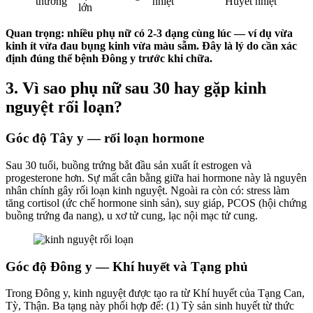
thường
nhiệt
Huyết nhiệt
lớn
Quan trọng: nhiều phụ nữ có 2-3 dạng cùng lúc — ví dụ vừa
kinh ít vừa đau bụng kinh vừa màu sẫm. Đây là lý do cần xác
định đúng thể bệnh Đông y trước khi chữa.
3. Vì sao phụ nữ sau 30 hay gặp kinh
nguyệt rối loạn?
Góc độ Tây y — rối loạn hormone
Sau 30 tuổi, buồng trứng bắt đầu sản xuất ít estrogen và
progesterone hơn. Sự mất cân bằng giữa hai hormone này là nguyên
nhân chính gây rối loạn kinh nguyệt. Ngoài ra còn có: stress làm
tăng cortisol (ức chế hormone sinh sản), suy giáp, PCOS (hội chứng
buồng trứng đa nang), u xơ tử cung, lạc nội mạc tử cung.
Góc độ Đông y — Khí huyết và Tạng phủ
Trong Đông y, kinh nguyệt được tạo ra từ Khí huyết của Tạng Can,
Tỳ, Thận. Ba tạng này phối hợp để: (1) Tỳ sản sinh huyết từ thức