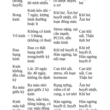
(Rong
cố được huyết,
đỏ tươi nhiều
hư
huyết)
u xơ
Kinh kéo dài >
Khí hư, Âm hư
Rong
7 ngày, lượng
Khí hư,
huyết nhiệt, rối
kinh
bình thường
Âm hư
loạn đông máu
hoặc ít
Stress nặng, sụt
Không có kinh
Can khí
cân mạnh,
Vô kinh
> 3 tháng
uất, Thận
PCOS, tiền
(không có thai)
tinh hư
mãn kinh
Đau co thắt
Khí trệ
Đau
Khí trệ huyết ứ,
bụng dưới
huyết ứ,
bụng
Hàn ngưng, lạc
trong/trước kỳ
Hàn ngưng
kinh
nội mạc
kinh
huyết ứ
Kinh
Lúc 20 ngày
Can khí uất,
Can khí
không
lúc 40 ngày,
stress, rối loạn
uất, Can
đều chu
không ổn định
hormone
Thận hư
kỳ
Ra máu nhỏ
Rụng trứng,
Âm hư
Ra máu
giọt giữa 2 kỳ
viêm cổ tử
huyết nhiệt,
giữa kỳ
kinh
cung, u xơ nhỏ
Khí hư
Đen, nâu bùn,
Kinh
Hàn ngưng,
Hàn ngưng
hồng loãng, có
màu bất
huyết ứ, huyết
huyết ứ,
cục máu đông