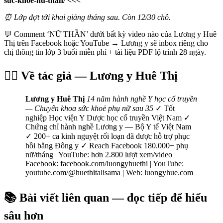
suc-khoe-nu-than/ <<<
⏰ Lớp đợt tới khai giảng tháng sau. Còn 12/30 chỗ.
💬 Comment ‘NỮ THẦN’ dưới bất kỳ video nào của Lương y Huê
Thị trên Facebook hoặc YouTube → Lương y sẽ inbox riêng cho
chị thông tin lớp 3 buổi miễn phí + tài liệu PDF lộ trình 28 ngày.
👩‍⚕️ Về tác giả — Lương y Huê Thị
Lương y Huê Thị
14 năm hành nghề Y học cổ truyền
— Chuyên khoa sức khoẻ phụ nữ sau 35
✓ Tốt
nghiệp Học viện Y Dược học cổ truyền Việt Nam ✓
Chứng chỉ hành nghề Lương y — Bộ Y tế Việt Nam
✓ 200+ ca kinh nguyệt rối loạn đã được hỗ trợ phục
hồi bằng Đông y ✓ Reach Facebook 180.000+ phụ
nữ/tháng | YouTube: hơn 2.800 lượt xem/video
Facebook: facebook.com/luongyhuethi | YouTube:
youtube.com/@huethitalisama | Web: luongyhue.com
📚 Bài viết liên quan — đọc tiếp để hiểu
sâu hơn