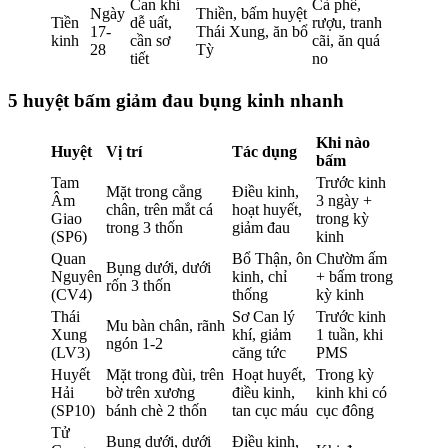
Can khí
Cà phê,
Ngày
Thiền, bấm huyệt
Tiền
dễ uất,
rượu, tranh
17-
Thái Xung, ăn bổ
kinh
cần sơ
cãi, ăn quá
28
Tỳ
tiết
no
5 huyệt bấm giảm đau bụng kinh nhanh
Khi nào
Huyệt
Vị trí
Tác dụng
bấm
Tam
Trước kinh
Mặt trong cẳng
Điều kinh,
Âm
3 ngày +
chân, trên mắt cá
hoạt huyết,
Giao
trong kỳ
trong 3 thốn
giảm đau
(SP6)
kinh
Quan
Bổ Thận, ôn
Chườm ấm
Bụng dưới, dưới
Nguyên
kinh, chỉ
+ bấm trong
rốn 3 thốn
(CV4)
thống
kỳ kinh
Thái
Sơ Can lý
Trước kinh
Mu bàn chân, rãnh
Xung
khí, giảm
1 tuần, khi
ngón 1-2
(LV3)
căng tức
PMS
Huyết
Mặt trong đùi, trên
Hoạt huyết,
Trong kỳ
Hải
bờ trên xương
điều kinh,
kinh khi có
(SP10)
bánh chè 2 thốn
tan cục máu
cục đông
Tử
Bụng dưới, dưới
Điều kinh,