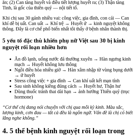
ăn; (2) Can tàng huyết và điều tiết lượng huyết ra; (3) Thận tàng
Tinh, là gốc của thiên quý — nội tiết tố.
Khi chị sau 30 gánh nhiều vai: công việc, gia đình, con cái — Can
khí dễ bị uất. Can uất → Khí trệ → Huyết ứ → kinh nguyệt không
thông. Đây là cơ chế phổ biến nhất tôi thấy ở bệnh nhân thành thị.
5 yếu tố đặc thù khiến phụ nữ Việt sau 30 bị kinh
nguyệt rối loạn nhiều hơn
Ăn đồ lạnh, uống nước đá thường xuyên → Hàn ngưng kinh
mạch → Huyết không lưu thông
Ngồi điều hòa nhiều giờ → Hàn xâm nhập từ vùng bụng dưới
→ ứ huyết
Stress công việc + gia đình → Can khí uất kết mạn tính
Sau sinh không kiêng đúng cách → Huyết hư, Thận hư
Dùng thuốc tránh thai dài hạn → ảnh hưởng Thiên quý (trục
hormone)
“Cơ thể chị đang nói chuyện với chị qua mỗi kỳ kinh. Màu sắc,
lượng kinh, cơn đau — tất cả đều là ngôn ngữ. Vấn đề là chị có biết
lắng nghe không.”
4. 5 thể bệnh kinh nguyệt rối loạn trong