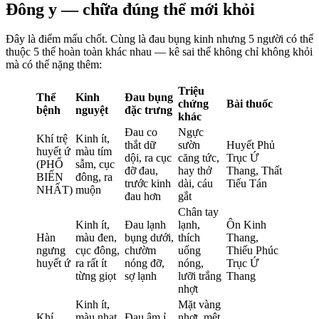
Đông y — chữa đúng thể mới khỏi
Đây là điểm mấu chốt. Cùng là đau bụng kinh nhưng 5 người có thể
thuộc 5 thể hoàn toàn khác nhau — kê sai thể không chỉ không khỏi
mà có thể nặng thêm:
Triệu
Thể
Kinh
Đau bụng
chứng
Bài thuốc
bệnh
nguyệt
đặc trưng
khác
Đau co
Ngực
Khí trệ
Kinh ít,
thắt dữ
sườn
Huyết Phủ
huyết ứ
màu tím
dội, ra cục
căng tức,
Trục Ứ
(PHỔ
sẫm, cục
đỡ đau,
hay thở
Thang, Thất
BIẾN
đông, ra
trước kinh
dài, cáu
Tiếu Tán
NHẤT)
muộn
đau hơn
gắt
Chân tay
Kinh ít,
Đau lạnh
lạnh,
Ôn Kinh
Hàn
màu đen,
bụng dưới,
thích
Thang,
ngưng
cục đông,
chườm
uống
Thiếu Phúc
huyết ứ
ra rất ít
nóng đỡ,
nóng,
Trục Ứ
từng giọt
sợ lạnh
lưỡi trắng
Thang
nhợt
Kinh ít,
Mặt vàng
Khí
màu nhạt
Đau âm ỉ,
nhợt, mệt