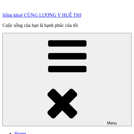
Chuyển
đến
Sống khoẻ CÙNG LƯƠNG Y HUÊ THỊ
phần
nội
Cuộc sống của bạn là hạnh phúc của tôi
dung
Menu
Home