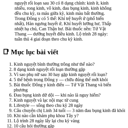
nguyệt rối loạn sau 30 có 8 dạng chính: kinh ít, kinh
nhiều, rong kinh, vô kinh, đau bụng kinh, kinh không
đều chu kỳ, ra máu giữa kỳ, kinh màu bất thường.
Trong Đông y có 5 thể: Khí trệ huyết ứ (phổ biến
nhất), Hàn ngưng huyết ứ, Khí huyết lưỡng hư, Thấp
nhiệt hạ chú, Can Thận hư. Bài thuốc nền: Tứ Vật
Thang — dưỡng huyết điều kinh. Lộ trình 28 ngày:
tuân thủ 4 giai đoạn theo chu kỳ kinh.
📑 Mục lục bài viết
Kinh nguyệt bình thường trông như thế nào?
8 dạng kinh nguyệt rối loạn thường gặp
Vì sao phụ nữ sau 30 hay gặp kinh nguyệt rối loạn?
5 thể bệnh trong Đông y — chữa đúng thể mới khỏi
Bài thuốc Đông y kinh điển — Tứ Vật Thang và biến
phương
Đau bụng kinh dữ dội — khi nào là nguy hiểm?
Kinh nguyệt và lạc nội mạc tử cung
Lifestyle — sống theo chu kỳ 28 ngày
Câu chuyện chị Linh 34 tuổi — 3 năm đau bụng kinh đã khỏi
Khi nào cần khám phụ khoa Tây y?
Lộ trình 28 ngày lấy lại chu kỳ vàng
10 câu hỏi thường gặp