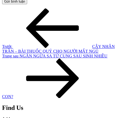
Điều
Bài
cũ
hướng
hơn
bài
viết
Trước
CÂY NHÂN
TRẦN – BÀI THUỐC QUÝ CHO NGƯỜI MẤT NGỦ
Bài
Trang sau
NGĂN NGỪA SA TỬ CUNG SAU SINH NHIỀU
tiếp
theo
CON?
Find Us