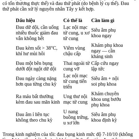
có tổn thương thực thể) và đau thứ phát (do bệnh lý cụ thể). Đau
thứ phát cần xử lý nguyên nhân Tây y kết hợp.
Dấu hiệu
Có thể là
Cần làm gì
Đau dữ dội, cần uống
Lạc nội mạc
Siêu âm phụ
nhiều thuốc giảm đau
tử cung, u xơ
khoa ngay
vẫn không hết
tử cung
Khám phụ khoa
Đau kèm sốt > 38°C,
Viêm vùng
ngay — cần
khí hư mùi hôi
chậu cấp
kháng sinh
Đau một bên bụng
Thai ngoài tử
Cấp cứu ngay
dưới đột ngột dữ dội
cung vỡ
lập tức
Lạc nội mạc
Đau ngày càng nặng
Siêu âm + nội
tử cung tiến
hơn qua từng chu kỳ
soi phụ khoa
triển
Khám chuyên
Ra máu bất thường
Ung thư nội
khoa ung bướu
kèm đau sau mãn kinh
mạc tử cung
phụ khoa
U nang
Đau âm ỉ liên tục
Siêu âm phụ
buồng trứng,
không theo chu kỳ
khoa định kỳ
u xơ lớn
Trong kinh nghiệm của tôi: đau bụng kinh mức độ 7-10/10 (không