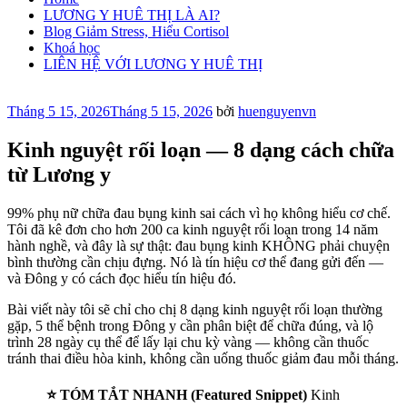
LƯƠNG Y HUÊ THỊ LÀ AI?
Blog Giảm Stress, Hiểu Cortisol
Khoá học
LIÊN HỆ VỚI LƯƠNG Y HUÊ THỊ
Đăng
Tháng 5 15, 2026
Tháng 5 15, 2026
bởi
huenguyenvn
trong
Kinh nguyệt rối loạn — 8 dạng cách chữa
từ Lương y
99% phụ nữ chữa đau bụng kinh sai cách vì họ không hiểu cơ chế.
Tôi đã kê đơn cho hơn 200 ca kinh nguyệt rối loạn trong 14 năm
hành nghề, và đây là sự thật: đau bụng kinh KHÔNG phải chuyện
bình thường cần chịu đựng. Nó là tín hiệu cơ thể đang gửi đến —
và Đông y có cách đọc hiểu tín hiệu đó.
Bài viết này tôi sẽ chỉ cho chị 8 dạng kinh nguyệt rối loạn thường
gặp, 5 thể bệnh trong Đông y cần phân biệt để chữa đúng, và lộ
trình 28 ngày cụ thể để lấy lại chu kỳ vàng — không cần thuốc
tránh thai điều hòa kinh, không cần uống thuốc giảm đau mỗi tháng.
⭐ TÓM TẮT NHANH (Featured Snippet)
Kinh