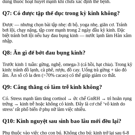
dùng thuốc hoạt huyết mạnh khi chưa xác định thể bệnh.
Q7: Có được tập thể dục trong kỳ kinh không?
Được — nhưng chọn bài tập nhẹ: đi bộ, yoga nhẹ, giãn cơ. Tránh
bơi lội, chạy nặng, tập core mạnh trong 2 ngày đầu kỳ kinh. Đặc
biệt tránh bơi lội nếu hay đau bụng kinh — nước lạnh làm Hàn xâm
nhập.
Q8: Ăn gì để bớt đau bụng kinh?
Trước kinh 1 tuần: gừng, nghệ, omega-3 (cá hồi, hạt chia). Trong kỳ
kinh: tránh đồ lạnh, cà phê, rượu, đồ cay. Uống trà gừng + táo đỏ
ấm. Ăn sô cô la đen (>70% cacao) có thể giúp giảm co thắt.
Q9: Căng thẳng có làm trễ kinh không?
Có. Stress mạnh làm tăng cortisol → ức chế GnRH → trì hoãn rụng
trứng → kinh trễ hoặc không có kinh. Đây là cơ chế ‘vô kinh do
stress’ rất phổ biến ở phụ nữ làm việc nhiều.
Q10: Kinh nguyệt sau sinh bao lâu mới đều lại?
Phụ thuộc vào việc cho con bú. Không cho bú: kinh trở lại sau 6-8