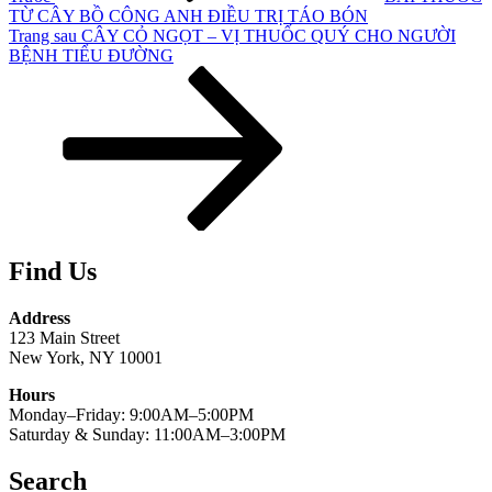
TỪ CÂY BỒ CÔNG ANH ĐIỀU TRỊ TÁO BÓN
Bài
Trang sau
CÂY CỎ NGỌT – VỊ THUỐC QUÝ CHO NGƯỜI
tiếp
BỆNH TIỂU ĐƯỜNG
theo
Find Us
Address
123 Main Street
New York, NY 10001
Hours
Monday–Friday: 9:00AM–5:00PM
Saturday & Sunday: 11:00AM–3:00PM
Search