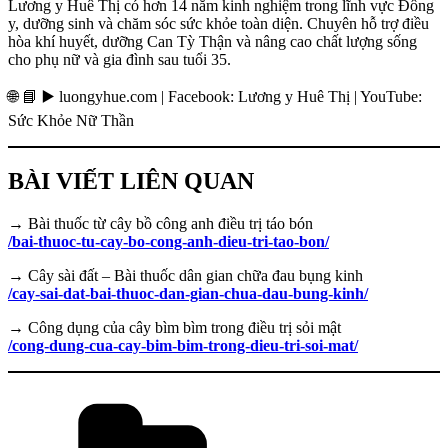
Lương y Huê Thị có hơn 14 năm kinh nghiệm trong lĩnh vực Đông
y, dưỡng sinh và chăm sóc sức khỏe toàn diện. Chuyên hỗ trợ điều
hòa khí huyết, dưỡng Can Tỳ Thận và nâng cao chất lượng sống
cho phụ nữ và gia đình sau tuổi 35.
🌐 📘 ▶️ luongyhue.com | Facebook: Lương y Huê Thị | YouTube:
Sức Khỏe Nữ Thần
BÀI VIẾT LIÊN QUAN
→ Bài thuốc từ cây bồ công anh điều trị táo bón
/bai-thuoc-tu-cay-bo-cong-anh-dieu-tri-tao-bon/
→ Cây sài đất – Bài thuốc dân gian chữa đau bụng kinh
/cay-sai-dat-bai-thuoc-dan-gian-chua-dau-bung-kinh/
→ Công dụng của cây bìm bìm trong điều trị sỏi mật
/cong-dung-cua-cay-bim-bim-trong-dieu-tri-soi-mat/
Danh
mục