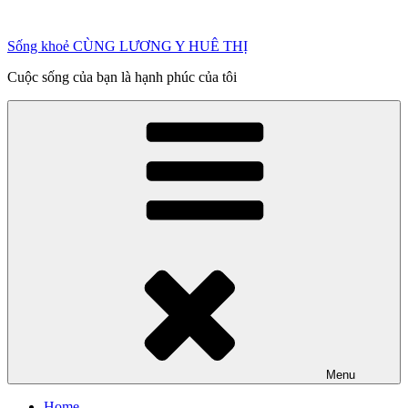
Chuyển
đến
Sống khoẻ CÙNG LƯƠNG Y HUÊ THỊ
phần
nội
Cuộc sống của bạn là hạnh phúc của tôi
dung
Menu
Home