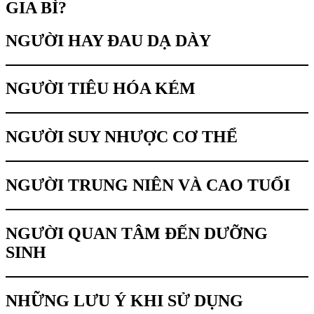
GIA BÌ?
NGƯỜI HAY ĐAU DẠ DÀY
NGƯỜI TIÊU HÓA KÉM
NGƯỜI SUY NHƯỢC CƠ THỂ
NGƯỜI TRUNG NIÊN VÀ CAO TUỔI
NGƯỜI QUAN TÂM ĐẾN DƯỠNG
SINH
NHỮNG LƯU Ý KHI SỬ DỤNG