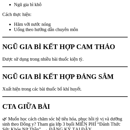
Ngũ gia bì khô
Cách thực hiện:
Hãm với nước nóng
Uống theo hướng dẫn chuyên môn
NGŨ GIA BÌ KẾT HỢP CAM THẢO
Được sử dụng trong nhiều bài thuốc kiện tỳ.
NGŨ GIA BÌ KẾT HỢP ĐẢNG SÂM
Xuất hiện trong các bài thuốc bổ khí huyết.
CTA GIỮA BÀI
🌿 Muốn học cách chăm sóc hệ tiêu hóa, phục hồi tỳ vị và dưỡng
sinh theo Đông y? Tham gia lớp 3 buổi MIỄN PHÍ “Đánh Thức
Sức Khỏe Nữ Thần”. → ĐĂNG KÝ TẠI ĐÂY