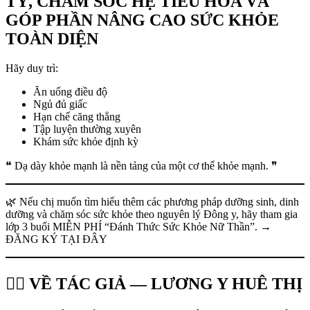
TỲ, CHĂM SÓC HỆ TIÊU HÓA VÀ
GÓP PHẦN NÂNG CAO SỨC KHỎE
TOÀN DIỆN
Hãy duy trì:
Ăn uống điều độ
Ngủ đủ giấc
Hạn chế căng thẳng
Tập luyện thường xuyên
Khám sức khỏe định kỳ
❝ Dạ dày khỏe mạnh là nền tảng của một cơ thể khỏe mạnh. ❞
🌿 Nếu chị muốn tìm hiểu thêm các phương pháp dưỡng sinh, dinh
dưỡng và chăm sóc sức khỏe theo nguyên lý Đông y, hãy tham gia
lớp 3 buổi MIỄN PHÍ “Đánh Thức Sức Khỏe Nữ Thần”. →
ĐĂNG KÝ TẠI ĐÂY
👩‍⚕️ VỀ TÁC GIẢ — LƯƠNG Y HUÊ THỊ