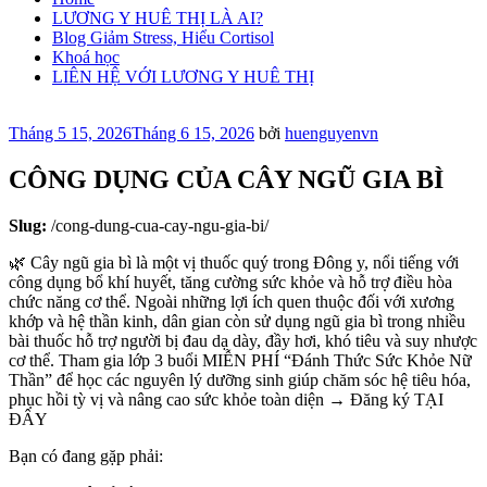
LƯƠNG Y HUÊ THỊ LÀ AI?
Blog Giảm Stress, Hiểu Cortisol
Khoá học
LIÊN HỆ VỚI LƯƠNG Y HUÊ THỊ
Đăng
Tháng 5 15, 2026
Tháng 6 15, 2026
bởi
huenguyenvn
trong
CÔNG DỤNG CỦA CÂY NGŨ GIA BÌ
Slug:
/cong-dung-cua-cay-ngu-gia-bi/
🌿 Cây ngũ gia bì là một vị thuốc quý trong Đông y, nổi tiếng với
công dụng bổ khí huyết, tăng cường sức khỏe và hỗ trợ điều hòa
chức năng cơ thể. Ngoài những lợi ích quen thuộc đối với xương
khớp và hệ thần kinh, dân gian còn sử dụng ngũ gia bì trong nhiều
bài thuốc hỗ trợ người bị đau dạ dày, đầy hơi, khó tiêu và suy nhược
cơ thể. Tham gia lớp 3 buổi MIỄN PHÍ “Đánh Thức Sức Khỏe Nữ
Thần” để học các nguyên lý dưỡng sinh giúp chăm sóc hệ tiêu hóa,
phục hồi tỳ vị và nâng cao sức khỏe toàn diện → Đăng ký TẠI
ĐÂY
Bạn có đang gặp phải: