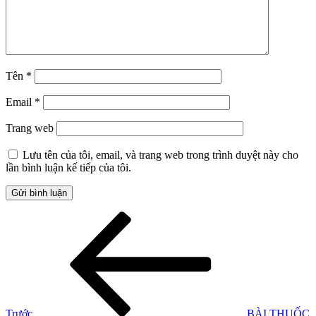
Tên
*
Email
*
Trang web
Lưu tên của tôi, email, và trang web trong trình duyệt này cho
lần bình luận kế tiếp của tôi.
Điều
Bài
cũ
hướng
hơn
bài
viết
Trước
BÀI THUỐC