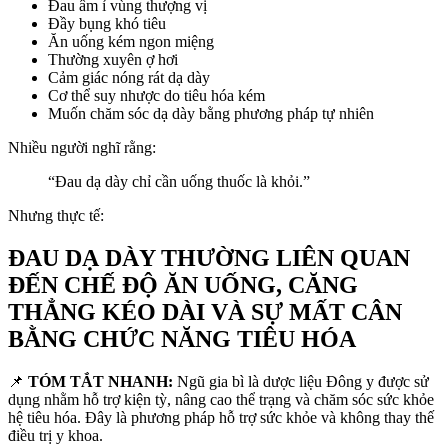
Đau âm ỉ vùng thượng vị
Đầy bụng khó tiêu
Ăn uống kém ngon miệng
Thường xuyên ợ hơi
Cảm giác nóng rát dạ dày
Cơ thể suy nhược do tiêu hóa kém
Muốn chăm sóc dạ dày bằng phương pháp tự nhiên
Nhiều người nghĩ rằng:
“Đau dạ dày chỉ cần uống thuốc là khỏi.”
Nhưng thực tế:
ĐAU DẠ DÀY THƯỜNG LIÊN QUAN
ĐẾN CHẾ ĐỘ ĂN UỐNG, CĂNG
THẲNG KÉO DÀI VÀ SỰ MẤT CÂN
BẰNG CHỨC NĂNG TIÊU HÓA
📌
TÓM TẮT NHANH:
Ngũ gia bì là dược liệu Đông y được sử
dụng nhằm hỗ trợ kiện tỳ, nâng cao thể trạng và chăm sóc sức khỏe
hệ tiêu hóa. Đây là phương pháp hỗ trợ sức khỏe và không thay thế
điều trị y khoa.