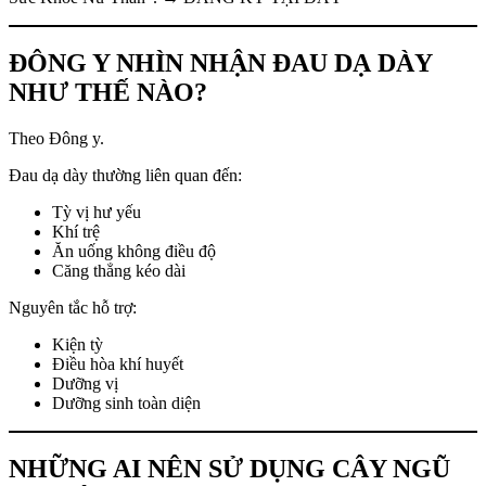
ĐÔNG Y NHÌN NHẬN ĐAU DẠ DÀY
NHƯ THẾ NÀO?
Theo Đông y.
Đau dạ dày thường liên quan đến:
Tỳ vị hư yếu
Khí trệ
Ăn uống không điều độ
Căng thẳng kéo dài
Nguyên tắc hỗ trợ:
Kiện tỳ
Điều hòa khí huyết
Dưỡng vị
Dưỡng sinh toàn diện
NHỮNG AI NÊN SỬ DỤNG CÂY NGŨ