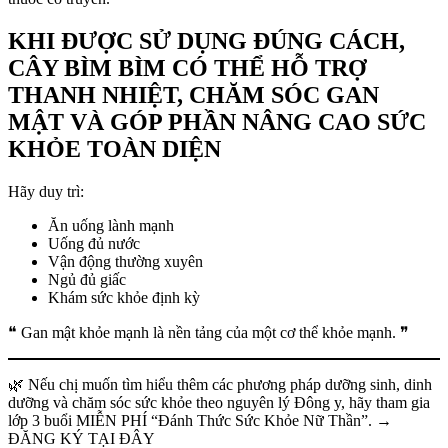
KHI ĐƯỢC SỬ DỤNG ĐÚNG CÁCH,
CÂY BÌM BÌM CÓ THỂ HỖ TRỢ
THANH NHIỆT, CHĂM SÓC GAN
MẬT VÀ GÓP PHẦN NÂNG CAO SỨC
KHỎE TOÀN DIỆN
Hãy duy trì:
Ăn uống lành mạnh
Uống đủ nước
Vận động thường xuyên
Ngủ đủ giấc
Khám sức khỏe định kỳ
❝ Gan mật khỏe mạnh là nền tảng của một cơ thể khỏe mạnh. ❞
🌿 Nếu chị muốn tìm hiểu thêm các phương pháp dưỡng sinh, dinh
dưỡng và chăm sóc sức khỏe theo nguyên lý Đông y, hãy tham gia
lớp 3 buổi MIỄN PHÍ “Đánh Thức Sức Khỏe Nữ Thần”. →
ĐĂNG KÝ TẠI ĐÂY