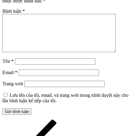
buộc được đánh dấu
*
Bình luận
*
Tên
*
Email
*
Trang web
Lưu tên của tôi, email, và trang web trong trình duyệt này cho
lần bình luận kế tiếp của tôi.
Điều
Bài
cũ
hướng
hơn