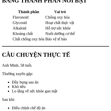
BẢNG THÀNH PHẦN NỔI BẬT
Thành phần
Vai trò
Flavonoid
Chống oxy hóa
Glycosid
Hoạt chất thực vật
Alkaloid
Hỗ trợ sức khỏe
Khoáng chất
Nuôi dưỡng cơ thể
Chất chống oxy hóa
Bảo vệ tế bào
CÂU CHUYỆN THỰC TẾ
Anh Minh, 58 tuổi.
Thường xuyên gặp:
Đầy bụng sau ăn
Khó tiêu
Lo lắng về sức khỏe gan mật
Sau khi:
Điều chỉnh chế độ ăn