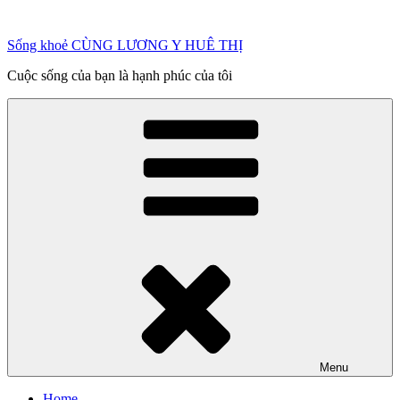
Chuyển
đến
Sống khoẻ CÙNG LƯƠNG Y HUÊ THỊ
phần
nội
Cuộc sống của bạn là hạnh phúc của tôi
dung
Menu
Home