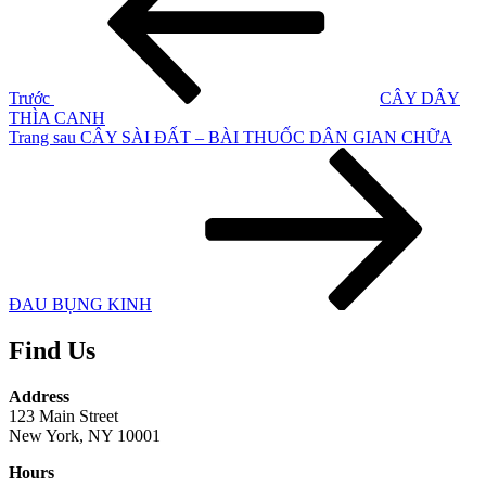
bài
viết
Trước
CÂY DÂY
THÌA CANH
Bài
Trang sau
CÂY SÀI ĐẤT – BÀI THUỐC DÂN GIAN CHỮA
tiếp
theo
ĐAU BỤNG KINH
Find Us
Address
123 Main Street
New York, NY 10001
Hours