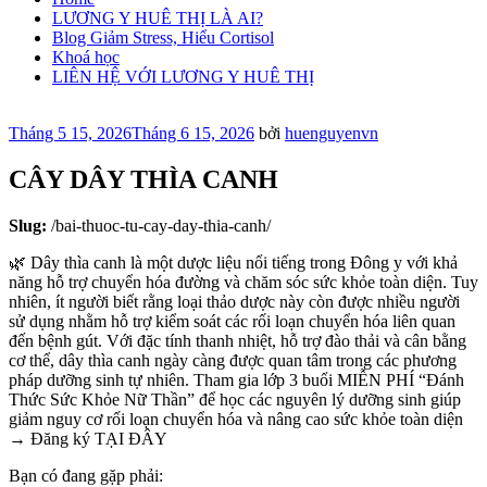
LƯƠNG Y HUÊ THỊ LÀ AI?
Blog Giảm Stress, Hiểu Cortisol
Khoá học
LIÊN HỆ VỚI LƯƠNG Y HUÊ THỊ
Đăng
Tháng 5 15, 2026
Tháng 6 15, 2026
bởi
huenguyenvn
trong
CÂY DÂY THÌA CANH
Slug:
/bai-thuoc-tu-cay-day-thia-canh/
🌿 Dây thìa canh là một dược liệu nổi tiếng trong Đông y với khả
năng hỗ trợ chuyển hóa đường và chăm sóc sức khỏe toàn diện. Tuy
nhiên, ít người biết rằng loại thảo dược này còn được nhiều người
sử dụng nhằm hỗ trợ kiểm soát các rối loạn chuyển hóa liên quan
đến bệnh gút. Với đặc tính thanh nhiệt, hỗ trợ đào thải và cân bằng
cơ thể, dây thìa canh ngày càng được quan tâm trong các phương
pháp dưỡng sinh tự nhiên. Tham gia lớp 3 buổi MIỄN PHÍ “Đánh
Thức Sức Khỏe Nữ Thần” để học các nguyên lý dưỡng sinh giúp
giảm nguy cơ rối loạn chuyển hóa và nâng cao sức khỏe toàn diện
→ Đăng ký TẠI ĐÂY
Bạn có đang gặp phải: