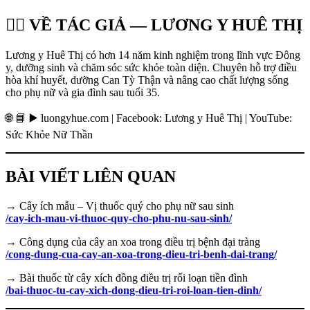
👩‍⚕️ VỀ TÁC GIẢ — LƯƠNG Y HUÊ THỊ
Lương y Huê Thị có hơn 14 năm kinh nghiệm trong lĩnh vực Đông
y, dưỡng sinh và chăm sóc sức khỏe toàn diện. Chuyên hỗ trợ điều
hòa khí huyết, dưỡng Can Tỳ Thận và nâng cao chất lượng sống
cho phụ nữ và gia đình sau tuổi 35.
🌐 📘 ▶️ luongyhue.com | Facebook: Lương y Huê Thị | YouTube:
Sức Khỏe Nữ Thần
BÀI VIẾT LIÊN QUAN
→ Cây ích mẫu – Vị thuốc quý cho phụ nữ sau sinh
/cay-ich-mau-vi-thuoc-quy-cho-phu-nu-sau-sinh/
→ Công dụng của cây an xoa trong điều trị bệnh đại tràng
/cong-dung-cua-cay-an-xoa-trong-dieu-tri-benh-dai-trang/
→ Bài thuốc từ cây xích đồng điều trị rối loạn tiền đình
/bai-thuoc-tu-cay-xich-dong-dieu-tri-roi-loan-tien-dinh/