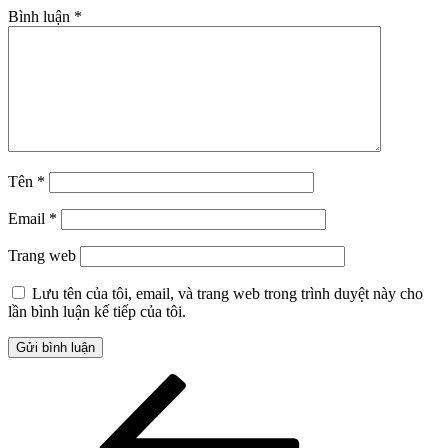
Bình luận
*
Tên
*
Email
*
Trang web
Lưu tên của tôi, email, và trang web trong trình duyệt này cho
lần bình luận kế tiếp của tôi.
Điều
Bài
cũ
hướng
hơn
bài