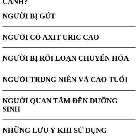
CANH?
NGƯỜI BỊ GÚT
NGƯỜI CÓ AXIT URIC CAO
NGƯỜI BỊ RỐI LOẠN CHUYỂN HÓA
NGƯỜI TRUNG NIÊN VÀ CAO TUỔI
NGƯỜI QUAN TÂM ĐẾN DƯỠNG
SINH
NHỮNG LƯU Ý KHI SỬ DỤNG