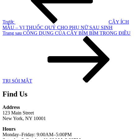
viết
Trước
CÂY ÍCH
MẪU – VỊ THUỐC QUÝ CHO PHỤ NỮ SAU SINH
Bài
Trang sau
CÔNG DỤNG CỦA CÂY BÌM BÌM TRONG ĐIỀU
tiếp
theo
TRỊ SỎI MẬT
Find Us
Address
123 Main Street
New York, NY 10001
Hours
Monday–Friday: 9:00AM–5:00PM