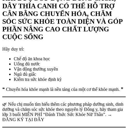
DÂY THÌA CANH CÓ THỂ HỖ TRỢ
CÂN BẰNG CHUYỂN HÓA, CHĂM
SÓC SỨC KHỎE TOÀN DIỆN VÀ GÓP
PHẦN NÂNG CAO CHẤT LƯỢNG
CUỘC SỐNG
Hãy duy trì:
Chế độ ăn khoa học
Uống đủ nước
Vận động thường xuyên
Ngủ đủ giấc
Kiểm tra sức khỏe định kỳ
❝ Chuyển hóa khỏe mạnh là nền tảng của một cơ thể khỏe mạnh. ❞
🌿 Nếu chị muốn tìm hiểu thêm các phương pháp dưỡng sinh, dinh
dưỡng và chăm sóc sức khỏe theo nguyên lý Đông y, hãy tham gia
lớp 3 buổi MIỄN PHÍ “Đánh Thức Sức Khỏe Nữ Thần”. →
ĐĂNG KÝ TẠI ĐÂY