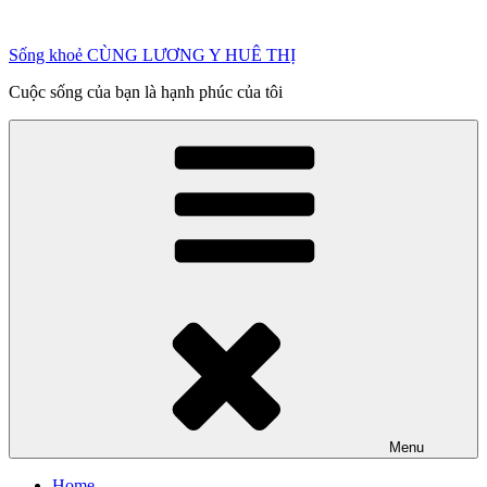
Chuyển
đến
Sống khoẻ CÙNG LƯƠNG Y HUÊ THỊ
phần
nội
Cuộc sống của bạn là hạnh phúc của tôi
dung
Menu
Home