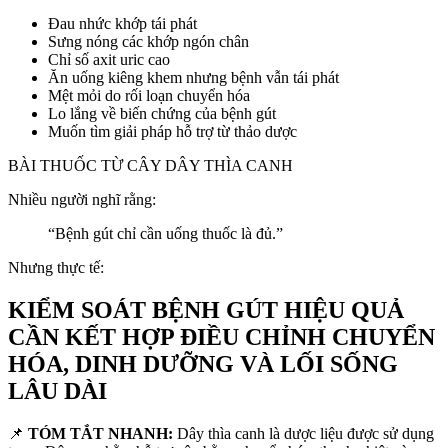
Đau nhức khớp tái phát
Sưng nóng các khớp ngón chân
Chỉ số axit uric cao
Ăn uống kiêng khem nhưng bệnh vẫn tái phát
Mệt mỏi do rối loạn chuyển hóa
Lo lắng về biến chứng của bệnh gút
Muốn tìm giải pháp hỗ trợ từ thảo dược
BÀI THUỐC TỪ CÂY DÂY THÌA CANH
Nhiều người nghĩ rằng:
“Bệnh gút chỉ cần uống thuốc là đủ.”
Nhưng thực tế:
KIỂM SOÁT BỆNH GÚT HIỆU QUẢ
CẦN KẾT HỢP ĐIỀU CHỈNH CHUYỂN
HÓA, DINH DƯỠNG VÀ LỐI SỐNG
LÂU DÀI
📌
TÓM TẮT NHANH:
Dây thìa canh là dược liệu được sử dụng