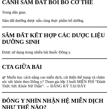
CANH SÂM ĐẤT BỒI BỔ CƠ THỂ
Trong dân gian.
Sâm đất thường được nấu cùng thực phẩm bổ dưỡng.
SÂM ĐẤT KẾT HỢP CÁC DƯỢC LIỆU
DƯỠNG SINH
Được sử dụng trong nhiều bài thuốc Đông y.
CTA GIỮA BÀI
🌿 Muốn học cách nâng cao miễn dịch, cải thiện thể trạng và chăm
sóc sức khỏe theo Đông y? Tham gia lớp 3 buổi MIỄN PHÍ “Đánh
Thức Sức Khỏe Nữ Thần”. → ĐĂNG KÝ TẠI ĐÂY
ĐÔNG Y NHÌN NHẬN HỆ MIỄN DỊCH
NHƯ THẾ NÀO?