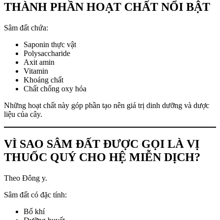
THÀNH PHẦN HOẠT CHẤT NỔI BẬT
Sâm đất chứa:
Saponin thực vật
Polysaccharide
Axit amin
Vitamin
Khoáng chất
Chất chống oxy hóa
Những hoạt chất này góp phần tạo nên giá trị dinh dưỡng và dược
liệu của cây.
VÌ SAO SÂM ĐẤT ĐƯỢC GỌI LÀ VỊ
THUỐC QUÝ CHO HỆ MIỄN DỊCH?
Theo Đông y.
Sâm đất có đặc tính:
Bổ khí