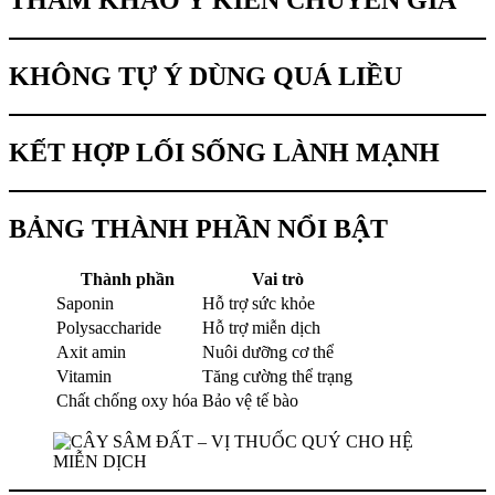
THAM KHẢO Ý KIẾN CHUYÊN GIA
KHÔNG TỰ Ý DÙNG QUÁ LIỀU
KẾT HỢP LỐI SỐNG LÀNH MẠNH
BẢNG THÀNH PHẦN NỔI BẬT
Thành phần
Vai trò
Saponin
Hỗ trợ sức khỏe
Polysaccharide
Hỗ trợ miễn dịch
Axit amin
Nuôi dưỡng cơ thể
Vitamin
Tăng cường thể trạng
Chất chống oxy hóa
Bảo vệ tế bào