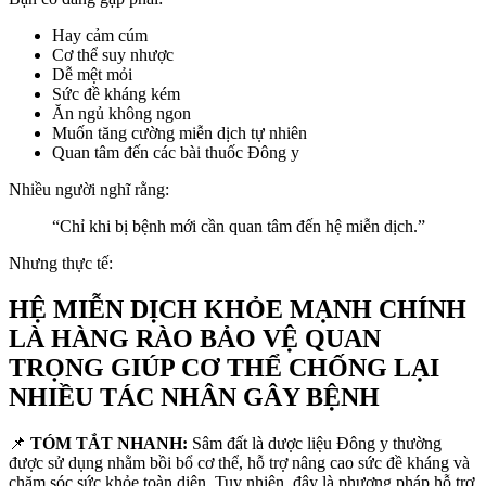
Hay cảm cúm
Cơ thể suy nhược
Dễ mệt mỏi
Sức đề kháng kém
Ăn ngủ không ngon
Muốn tăng cường miễn dịch tự nhiên
Quan tâm đến các bài thuốc Đông y
Nhiều người nghĩ rằng:
“Chỉ khi bị bệnh mới cần quan tâm đến hệ miễn dịch.”
Nhưng thực tế:
HỆ MIỄN DỊCH KHỎE MẠNH CHÍNH
LÀ HÀNG RÀO BẢO VỆ QUAN
TRỌNG GIÚP CƠ THỂ CHỐNG LẠI
NHIỀU TÁC NHÂN GÂY BỆNH
📌
TÓM TẮT NHANH:
Sâm đất là dược liệu Đông y thường
được sử dụng nhằm bồi bổ cơ thể, hỗ trợ nâng cao sức đề kháng và
chăm sóc sức khỏe toàn diện. Tuy nhiên, đây là phương pháp hỗ trợ