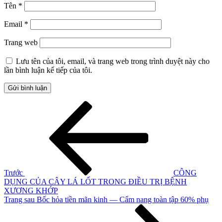
Tên
*
Email
*
Trang web
Lưu tên của tôi, email, và trang web trong trình duyệt này cho
lần bình luận kế tiếp của tôi.
Điều
Bài
cũ
hướng
hơn
bài
viết
Trước
CÔNG
DỤNG CỦA CÂY LÁ LỐT TRONG ĐIỀU TRỊ BỆNH
XƯƠNG KHỚP
Bài
Trang sau
Bốc hỏa tiền mãn kinh — Cẩm nang toàn tập 60% phụ
tiếp
theo