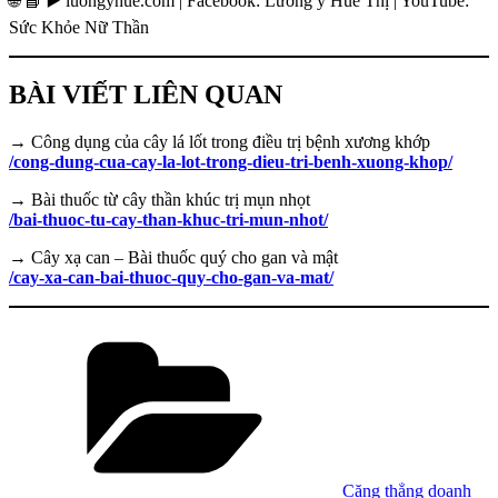
🌐 📘 ▶️ luongyhue.com | Facebook: Lương y Huê Thị | YouTube:
Sức Khỏe Nữ Thần
BÀI VIẾT LIÊN QUAN
→ Công dụng của cây lá lốt trong điều trị bệnh xương khớp
/cong-dung-cua-cay-la-lot-trong-dieu-tri-benh-xuong-khop/
→ Bài thuốc từ cây thần khúc trị mụn nhọt
/bai-thuoc-tu-cay-than-khuc-tri-mun-nhot/
→ Cây xạ can – Bài thuốc quý cho gan và mật
/cay-xa-can-bai-thuoc-quy-cho-gan-va-mat/
Danh
mục
Căng thẳng doanh