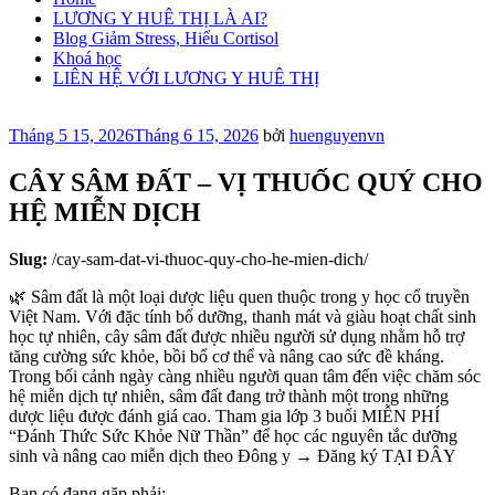
LƯƠNG Y HUÊ THỊ LÀ AI?
Blog Giảm Stress, Hiểu Cortisol
Khoá học
LIÊN HỆ VỚI LƯƠNG Y HUÊ THỊ
Đăng
Tháng 5 15, 2026
Tháng 6 15, 2026
bởi
huenguyenvn
trong
CÂY SÂM ĐẤT – VỊ THUỐC QUÝ CHO
HỆ MIỄN DỊCH
Slug:
/cay-sam-dat-vi-thuoc-quy-cho-he-mien-dich/
🌿
Sâm đất là một loại dược liệu quen thuộc trong y học cổ truyền
Việt Nam. Với đặc tính bổ dưỡng, thanh mát và giàu hoạt chất sinh
học tự nhiên, cây sâm đất được nhiều người sử dụng nhằm hỗ trợ
tăng cường sức khỏe, bồi bổ cơ thể và nâng cao sức đề kháng.
Trong bối cảnh ngày càng nhiều người quan tâm đến việc chăm sóc
hệ miễn dịch tự nhiên, sâm đất đang trở thành một trong những
dược liệu được đánh giá cao. Tham gia lớp 3 buổi MIỄN PHÍ
“Đánh Thức Sức Khỏe Nữ Thần” để học các nguyên tắc dưỡng
sinh và nâng cao miễn dịch theo Đông y → Đăng ký TẠI ĐÂY
Bạn có đang gặp phải: