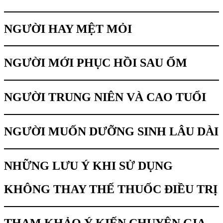
NGƯỜI HAY MỆT MỎI
NGƯỜI MỚI PHỤC HỒI SAU ỐM
NGƯỜI TRUNG NIÊN VÀ CAO TUỔI
NGƯỜI MUỐN DƯỠNG SINH LÂU DÀI
NHỮNG LƯU Ý KHI SỬ DỤNG
KHÔNG THAY THẾ THUỐC ĐIỀU TRỊ