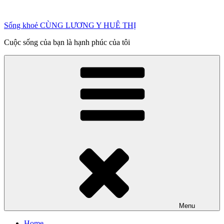
Chuyển
đến
Sống khoẻ CÙNG LƯƠNG Y HUÊ THỊ
phần
nội
Cuộc sống của bạn là hạnh phúc của tôi
dung
Menu
Home