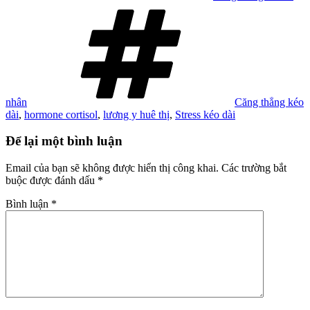
Tag
nhân
Căng thẳng kéo
dài
,
hormone cortisol
,
lương y huê thị
,
Stress kéo dài
Để lại một bình luận
Email của bạn sẽ không được hiển thị công khai.
Các trường bắt
buộc được đánh dấu
*
Bình luận
*