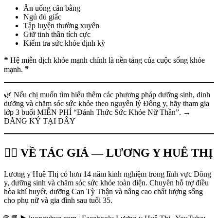
Ăn uống cân bằng
Ngủ đủ giấc
Tập luyện thường xuyên
Giữ tinh thần tích cực
Kiểm tra sức khỏe định kỳ
❝ Hệ miễn dịch khỏe mạnh chính là nền tảng của cuộc sống khỏe
mạnh. ❞
🌿 Nếu chị muốn tìm hiểu thêm các phương pháp dưỡng sinh, dinh
dưỡng và chăm sóc sức khỏe theo nguyên lý Đông y, hãy tham gia
lớp 3 buổi MIỄN PHÍ “Đánh Thức Sức Khỏe Nữ Thần”. →
ĐĂNG KÝ TẠI ĐÂY
👩‍⚕️ VỀ TÁC GIẢ — LƯƠNG Y HUÊ THỊ
Lương y Huê Thị có hơn 14 năm kinh nghiệm trong lĩnh vực Đông
y, dưỡng sinh và chăm sóc sức khỏe toàn diện. Chuyên hỗ trợ điều
hòa khí huyết, dưỡng Can Tỳ Thận và nâng cao chất lượng sống
cho phụ nữ và gia đình sau tuổi 35.