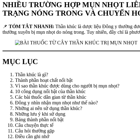
NHIỀU TRƯỜNG HỢP MỤN NHỌT LIÊN
TRẠNG NÓNG TRONG VÀ CHUYỂN H
📌
TÓM TẮT NHANH:
Thần khúc là dược liệu Đông y thường được 
thường xuyên bị mụn nhọt do nóng trong. Tuy nhiên, đây chỉ là phươn
MỤC LỤC
Thần khúc là gì?
Thành phần hoạt chất nổi bật
Vì sao thần khúc được dùng cho người bị mụn nhọt?
10 công dụng nổi bật của thần khúc
Các bài thuốc dân gian từ thần khúc
Đông y nhìn nhận mụn nhọt như thế nào?
Những ai nên sử dụng thần khúc?
Những lưu ý khi sử dụng
Bảng thành phần nổi bật
Câu chuyện thực tế
Câu hỏi thường gặp
Điều cần ghi nhớ