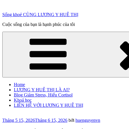
Chuyển
đến
Sống khoẻ CÙNG LƯƠNG Y HUÊ THỊ
phần
nội
Cuộc sống của bạn là hạnh phúc của tôi
dung
Home
LƯƠNG Y HUÊ THỊ LÀ AI?
Blog Giảm Stress, Hiểu Cortisol
Khoá học
LIÊN HỆ VỚI LƯƠNG Y HUÊ THỊ
Đăng
Tháng 5 15, 2026
Tháng 6 15, 2026
bởi
huenguyenvn
trong