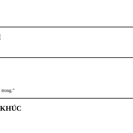
I
 trong.”
 KHÚC