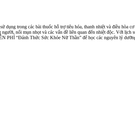
ử dụng trong các bài thuốc hỗ trợ tiêu hóa, thanh nhiệt và điều hòa cơ
ng người, nổi mụn nhọt và các vấn đề liên quan đến nhiệt độc. Với lịch
IỄN PHÍ “Đánh Thức Sức Khỏe Nữ Thần” để học các nguyên lý dưỡng s