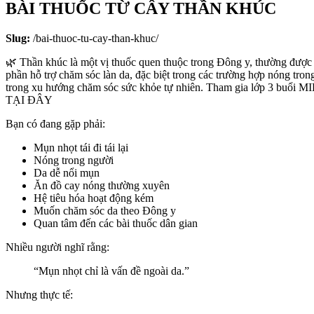
BÀI THUỐC TỪ CÂY THẦN KHÚC
Slug:
/bai-thuoc-tu-cay-than-khuc/
🌿 Thần khúc là một vị thuốc quen thuộc trong Đông y, thường được s
phần hỗ trợ chăm sóc làn da, đặc biệt trong các trường hợp nóng tro
trong xu hướng chăm sóc sức khỏe tự nhiên. Tham gia lớp 3 buổi M
TẠI ĐÂY
Bạn có đang gặp phải:
Mụn nhọt tái đi tái lại
Nóng trong người
Da dễ nổi mụn
Ăn đồ cay nóng thường xuyên
Hệ tiêu hóa hoạt động kém
Muốn chăm sóc da theo Đông y
Quan tâm đến các bài thuốc dân gian
Nhiều người nghĩ rằng:
“Mụn nhọt chỉ là vấn đề ngoài da.”
Nhưng thực tế: