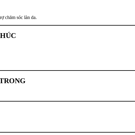
trợ chăm sóc làn da.
KHÚC
 TRONG