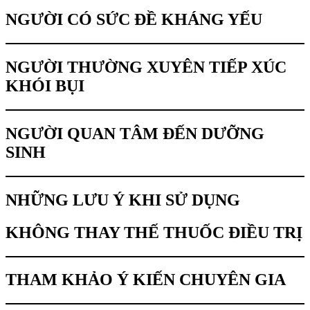
NGƯỜI CÓ SỨC ĐỀ KHÁNG YẾU
NGƯỜI THƯỜNG XUYÊN TIẾP XÚC
KHÓI BỤI
NGƯỜI QUAN TÂM ĐẾN DƯỠNG
SINH
NHỮNG LƯU Ý KHI SỬ DỤNG
KHÔNG THAY THẾ THUỐC ĐIỀU TRỊ
THAM KHẢO Ý KIẾN CHUYÊN GIA