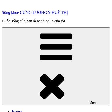
Chuyển
đến
Sống khoẻ CÙNG LƯƠNG Y HUÊ THỊ
phần
nội
Cuộc sống của bạn là hạnh phúc của tôi
dung
Menu
Home