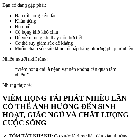
Bạn có đang gặp phải:
Đau rát họng kéo dài
Khàn tiếng
Ho nhiều
Cổ họng khô khó chịu
Dễ viêm họng khi thay đổi thời tiết
Cơ thể suy giảm sức đề kháng
Muốn chăm sóc sức khỏe hô hấp bằng phương pháp tự nhiên
Nhiều người nghĩ rằng:
“Viêm họng chỉ là bệnh vặt nên không cần quan tâm
nhiều.”
Nhưng thực tế:
VIÊM HỌNG TÁI PHÁT NHIỀU LẦN
CÓ THỂ ẢNH HƯỞNG ĐẾN SINH
HOẠT, GIẤC NGỦ VÀ CHẤT LƯỢNG
CUỘC SỐNG
📌
TÓM TẮT NHANH:
Cỏ xước là dược liệu dân gian thường