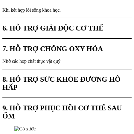
Khi kết hợp lối sống khoa học.
6. HỖ TRỢ GIẢI ĐỘC CƠ THỂ
7. HỖ TRỢ CHỐNG OXY HÓA
Nhờ các hợp chất thực vật quý.
8. HỖ TRỢ SỨC KHỎE ĐƯỜNG HÔ
HẤP
9. HỖ TRỢ PHỤC HỒI CƠ THỂ SAU
ỐM