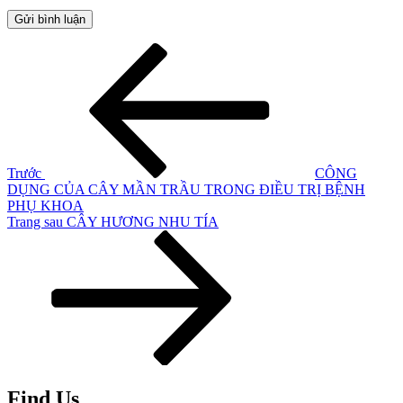
Điều
Bài
cũ
hướng
hơn
bài
viết
Trước
CÔNG
DỤNG CỦA CÂY MẦN TRẦU TRONG ĐIỀU TRỊ BỆNH
PHỤ KHOA
Bài
Trang sau
CÂY HƯƠNG NHU TÍA
tiếp
theo
Find Us