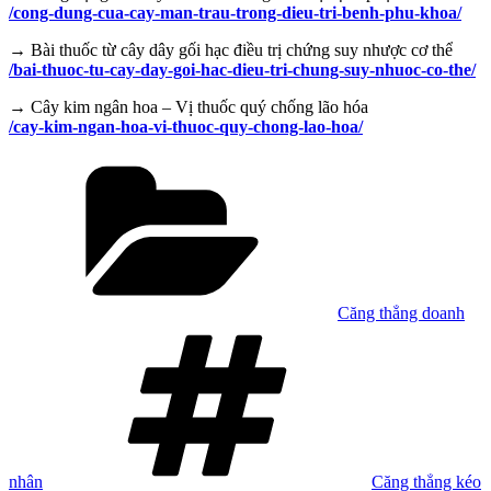
/cong-dung-cua-cay-man-trau-trong-dieu-tri-benh-phu-khoa/
→ Bài thuốc từ cây dây gối hạc điều trị chứng suy nhược cơ thể
/bai-thuoc-tu-cay-day-goi-hac-dieu-tri-chung-suy-nhuoc-co-the/
→ Cây kim ngân hoa – Vị thuốc quý chống lão hóa
/cay-kim-ngan-hoa-vi-thuoc-quy-chong-lao-hoa/
Danh
mục
Căng thẳng doanh
Tag
nhân
Căng thẳng kéo