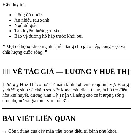
Hãy duy trì:
Uống đủ nước
Ăn nhiều rau xanh
Ngủ đủ giấc
Tập luyện thường xuyên
Bảo vệ đường hô hấp trước khói bụi
❝ Một cổ họng khỏe mạnh là nền tảng cho giao tiếp, công việc và
chất lượng cuộc sống. ❞
👩‍⚕️ VỀ TÁC GIẢ — LƯƠNG Y HUÊ THỊ
Lương y Huê Thị có hơn 14 năm kinh nghiệm trong lĩnh vực Đông
y, dưỡng sinh và chăm sóc sức khỏe toàn diện. Chuyên hỗ trợ điều
hòa khí huyết, dưỡng Can Tỳ Thận và nâng cao chất lượng sống
cho phụ nữ và gia đình sau tuổi 35.
BÀI VIẾT LIÊN QUAN
→ Công dụng của cây mần trầu trong điều trị bệnh phụ khoa