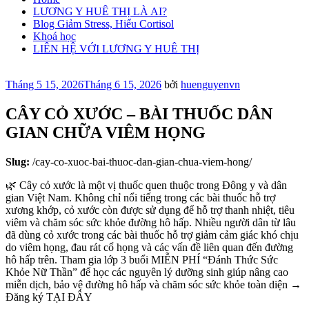
LƯƠNG Y HUÊ THỊ LÀ AI?
Blog Giảm Stress, Hiểu Cortisol
Khoá học
LIÊN HỆ VỚI LƯƠNG Y HUÊ THỊ
Đăng
Tháng 5 15, 2026
Tháng 6 15, 2026
bởi
huenguyenvn
trong
CÂY CỎ XƯỚC – BÀI THUỐC DÂN
GIAN CHỮA VIÊM HỌNG
Slug:
/cay-co-xuoc-bai-thuoc-dan-gian-chua-viem-hong/
🌿 Cây cỏ xước là một vị thuốc quen thuộc trong Đông y và dân
gian Việt Nam. Không chỉ nổi tiếng trong các bài thuốc hỗ trợ
xương khớp, cỏ xước còn được sử dụng để hỗ trợ thanh nhiệt, tiêu
viêm và chăm sóc sức khỏe đường hô hấp. Nhiều người dân từ lâu
đã dùng cỏ xước trong các bài thuốc hỗ trợ giảm cảm giác khó chịu
do viêm họng, đau rát cổ họng và các vấn đề liên quan đến đường
hô hấp trên. Tham gia lớp 3 buổi MIỄN PHÍ “Đánh Thức Sức
Khỏe Nữ Thần” để học các nguyên lý dưỡng sinh giúp nâng cao
miễn dịch, bảo vệ đường hô hấp và chăm sóc sức khỏe toàn diện →
Đăng ký TẠI ĐÂY