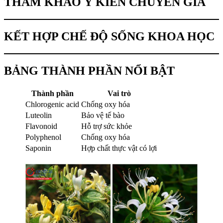
THAM KHẢO Ý KIẾN CHUYÊN GIA
KẾT HỢP CHẾ ĐỘ SỐNG KHOA HỌC
BẢNG THÀNH PHẦN NỔI BẬT
Thành phần
Vai trò
Chlorogenic acid
Chống oxy hóa
Luteolin
Bảo vệ tế bào
Flavonoid
Hỗ trợ sức khỏe
Polyphenol
Chống oxy hóa
Saponin
Hợp chất thực vật có lợi