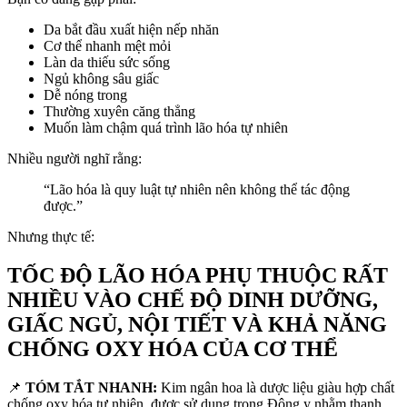
Da bắt đầu xuất hiện nếp nhăn
Cơ thể nhanh mệt mỏi
Làn da thiếu sức sống
Ngủ không sâu giấc
Dễ nóng trong
Thường xuyên căng thẳng
Muốn làm chậm quá trình lão hóa tự nhiên
Nhiều người nghĩ rằng:
“Lão hóa là quy luật tự nhiên nên không thể tác động
được.”
Nhưng thực tế:
TỐC ĐỘ LÃO HÓA PHỤ THUỘC RẤT
NHIỀU VÀO CHẾ ĐỘ DINH DƯỠNG,
GIẤC NGỦ, NỘI TIẾT VÀ KHẢ NĂNG
CHỐNG OXY HÓA CỦA CƠ THỂ
📌
TÓM TẮT NHANH:
Kim ngân hoa là dược liệu giàu hợp chất
chống oxy hóa tự nhiên, được sử dụng trong Đông y nhằm thanh