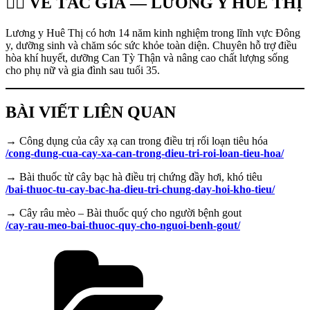
👩‍⚕️ VỀ TÁC GIẢ — LƯƠNG Y HUÊ THỊ
Lương y Huê Thị có hơn 14 năm kinh nghiệm trong lĩnh vực Đông
y, dưỡng sinh và chăm sóc sức khỏe toàn diện. Chuyên hỗ trợ điều
hòa khí huyết, dưỡng Can Tỳ Thận và nâng cao chất lượng sống
cho phụ nữ và gia đình sau tuổi 35.
BÀI VIẾT LIÊN QUAN
→ Công dụng của cây xạ can trong điều trị rối loạn tiêu hóa
/cong-dung-cua-cay-xa-can-trong-dieu-tri-roi-loan-tieu-hoa/
→ Bài thuốc từ cây bạc hà điều trị chứng đầy hơi, khó tiêu
/bai-thuoc-tu-cay-bac-ha-dieu-tri-chung-day-hoi-kho-tieu/
→ Cây râu mèo – Bài thuốc quý cho người bệnh gout
/cay-rau-meo-bai-thuoc-quy-cho-nguoi-benh-gout/
Danh
mục