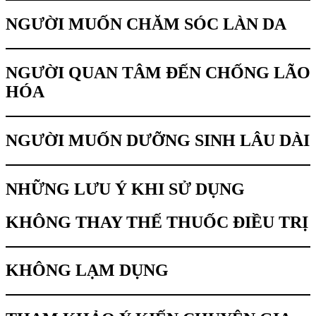
NGƯỜI MUỐN CHĂM SÓC LÀN DA
NGƯỜI QUAN TÂM ĐẾN CHỐNG LÃO
HÓA
NGƯỜI MUỐN DƯỠNG SINH LÂU DÀI
NHỮNG LƯU Ý KHI SỬ DỤNG
KHÔNG THAY THẾ THUỐC ĐIỀU TRỊ
KHÔNG LẠM DỤNG