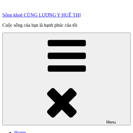
Chuyển
đến
Sống khoẻ CÙNG LƯƠNG Y HUÊ THỊ
phần
nội
Cuộc sống của bạn là hạnh phúc của tôi
dung
Menu
Home