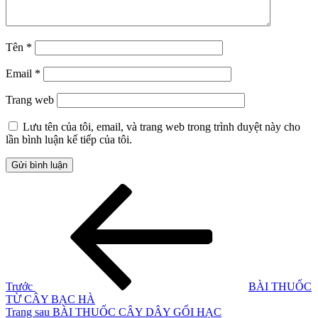
Tên
*
Email
*
Trang web
Lưu tên của tôi, email, và trang web trong trình duyệt này cho
lần bình luận kế tiếp của tôi.
Điều
Bài
cũ
hướng
hơn
bài
viết
Trước
BÀI THUỐC
TỪ CÂY BẠC HÀ
Bài
Trang sau
BÀI THUỐC CÂY DÂY GỐI HẠC