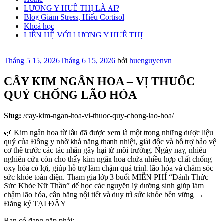
LƯƠNG Y HUÊ THỊ LÀ AI?
Blog Giảm Stress, Hiểu Cortisol
Khoá học
LIÊN HỆ VỚI LƯƠNG Y HUÊ THỊ
Đăng
Tháng 5 15, 2026
Tháng 6 15, 2026
bởi
huenguyenvn
trong
CÂY KIM NGÂN HOA – VỊ THUỐC
QUÝ CHỐNG LÃO HÓA
Slug:
/cay-kim-ngan-hoa-vi-thuoc-quy-chong-lao-hoa/
🌿 Kim ngân hoa từ lâu đã được xem là một trong những dược liệu
quý của Đông y nhờ khả năng thanh nhiệt, giải độc và hỗ trợ bảo vệ
cơ thể trước các tác nhân gây hại từ môi trường. Ngày nay, nhiều
nghiên cứu còn cho thấy kim ngân hoa chứa nhiều hợp chất chống
oxy hóa có lợi, giúp hỗ trợ làm chậm quá trình lão hóa và chăm sóc
sức khỏe toàn diện. Tham gia lớp 3 buổi MIỄN PHÍ “Đánh Thức
Sức Khỏe Nữ Thần” để học các nguyên lý dưỡng sinh giúp làm
chậm lão hóa, cân bằng nội tiết và duy trì sức khỏe bền vững →
Đăng ký TẠI ĐÂY
Bạn có đang gặp phải: