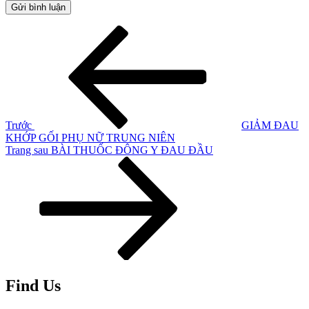
Điều
Bài
cũ
hướng
hơn
bài
viết
Trước
GIẢM ĐAU
KHỚP GỐI PHỤ NỮ TRUNG NIÊN
Bài
Trang sau
BÀI THUỐC ĐÔNG Y ĐAU ĐẦU
tiếp
theo
Find Us