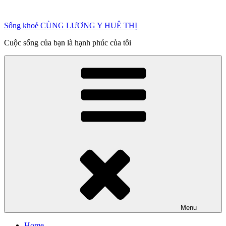
Chuyển
đến
Sống khoẻ CÙNG LƯƠNG Y HUÊ THỊ
phần
nội
Cuộc sống của bạn là hạnh phúc của tôi
dung
Menu
Home