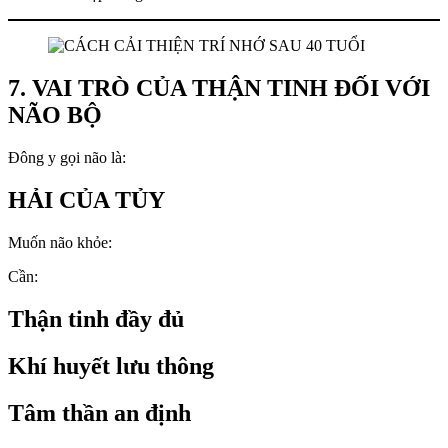
7. VAI TRÒ CỦA THẬN TINH ĐỐI VỚI
NÃO BỘ
Đông y gọi não là:
HẢI CỦA TỦY
Muốn não khỏe:
Cần:
Thận tinh đầy đủ
Khí huyết lưu thông
Tâm thần an định