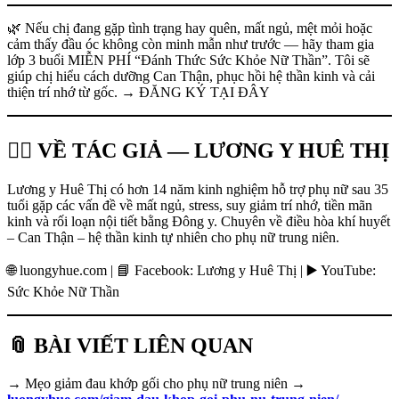
🌿 Nếu chị đang gặp tình trạng hay quên, mất ngủ, mệt mỏi hoặc
cảm thấy đầu óc không còn minh mẫn như trước — hãy tham gia
lớp 3 buổi MIỄN PHÍ “Đánh Thức Sức Khỏe Nữ Thần”. Tôi sẽ
giúp chị hiểu cách dưỡng Can Thận, phục hồi hệ thần kinh và cải
thiện trí nhớ từ gốc. → ĐĂNG KÝ TẠI ĐÂY
👩‍⚕️ VỀ TÁC GIẢ — LƯƠNG Y HUÊ THỊ
Lương y Huê Thị có hơn 14 năm kinh nghiệm hỗ trợ phụ nữ sau 35
tuổi gặp các vấn đề về mất ngủ, stress, suy giảm trí nhớ, tiền mãn
kinh và rối loạn nội tiết bằng Đông y. Chuyên về điều hòa khí huyết
– Can Thận – hệ thần kinh tự nhiên cho phụ nữ trung niên.
🌐 luongyhue.com | 📘 Facebook: Lương y Huê Thị | ▶️ YouTube:
Sức Khỏe Nữ Thần
📎 BÀI VIẾT LIÊN QUAN
→ Mẹo giảm đau khớp gối cho phụ nữ trung niên →