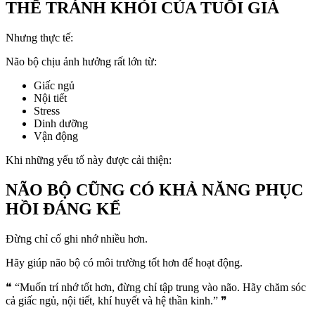
THỂ TRÁNH KHỎI CỦA TUỔI GIÀ
Nhưng thực tế:
Não bộ chịu ảnh hưởng rất lớn từ:
Giấc ngủ
Nội tiết
Stress
Dinh dưỡng
Vận động
Khi những yếu tố này được cải thiện:
NÃO BỘ CŨNG CÓ KHẢ NĂNG PHỤC
HỒI ĐÁNG KỂ
Đừng chỉ cố ghi nhớ nhiều hơn.
Hãy giúp não bộ có môi trường tốt hơn để hoạt động.
❝ “Muốn trí nhớ tốt hơn, đừng chỉ tập trung vào não. Hãy chăm sóc
cả giấc ngủ, nội tiết, khí huyết và hệ thần kinh.” ❞