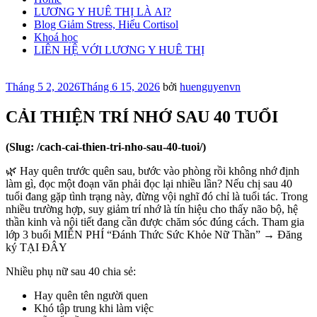
LƯƠNG Y HUÊ THỊ LÀ AI?
Blog Giảm Stress, Hiểu Cortisol
Khoá học
LIÊN HỆ VỚI LƯƠNG Y HUÊ THỊ
Đăng
Tháng 5 2, 2026
Tháng 6 15, 2026
bởi
huenguyenvn
trong
CẢI THIỆN TRÍ NHỚ SAU 40 TUỔI
(Slug: /cach-cai-thien-tri-nho-sau-40-tuoi/)
🌿 Hay quên trước quên sau, bước vào phòng rồi không nhớ định
làm gì, đọc một đoạn văn phải đọc lại nhiều lần? Nếu chị sau 40
tuổi đang gặp tình trạng này, đừng vội nghĩ đó chỉ là tuổi tác. Trong
nhiều trường hợp, suy giảm trí nhớ là tín hiệu cho thấy não bộ, hệ
thần kinh và nội tiết đang cần được chăm sóc đúng cách. Tham gia
lớp 3 buổi MIỄN PHÍ “Đánh Thức Sức Khỏe Nữ Thần” → Đăng
ký TẠI ĐÂY
Nhiều phụ nữ sau 40 chia sẻ:
Hay quên tên người quen
Khó tập trung khi làm việc