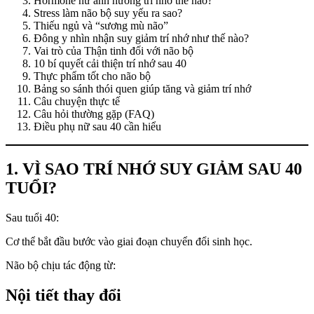
Hormone nữ ảnh hưởng trí nhớ thế nào?
Stress làm não bộ suy yếu ra sao?
Thiếu ngủ và “sương mù não”
Đông y nhìn nhận suy giảm trí nhớ như thế nào?
Vai trò của Thận tinh đối với não bộ
10 bí quyết cải thiện trí nhớ sau 40
Thực phẩm tốt cho não bộ
Bảng so sánh thói quen giúp tăng và giảm trí nhớ
Câu chuyện thực tế
Câu hỏi thường gặp (FAQ)
Điều phụ nữ sau 40 cần hiểu
1. VÌ SAO TRÍ NHỚ SUY GIẢM SAU 40
TUỔI?
Sau tuổi 40:
Cơ thể bắt đầu bước vào giai đoạn chuyển đổi sinh học.
Não bộ chịu tác động từ:
Nội tiết thay đổi