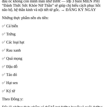
đầu óc không còn minh mẫn như trước — lớp 3 buổi MIỄN PHÍ
“Đánh Thức Sức Khỏe Nữ Thần” sẽ giúp chị hiểu cách phục hồi
não bộ, hệ thần kinh và nội tiết từ gốc. → ĐĂNG KÝ NGAY
Những thực phẩm nên ưu tiên:
✅ Cá biển
✅ Trứng
✅ Các loại hạt
✅ Rau xanh
✅ Quả mọng
✅ Đậu đỗ
✅ Táo đỏ
✅ Hạt sen
✅ Kỷ tử
Theo Đông y: