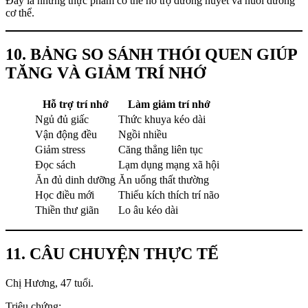
Đây là những thực phẩm có thể hỗ trợ dưỡng huyết và nuôi dưỡng
cơ thể.
10. BẢNG SO SÁNH THÓI QUEN GIÚP
TĂNG VÀ GIẢM TRÍ NHỚ
Hỗ trợ trí nhớ
Làm giảm trí nhớ
Ngủ đủ giấc
Thức khuya kéo dài
Vận động đều
Ngồi nhiều
Giảm stress
Căng thẳng liên tục
Đọc sách
Lạm dụng mạng xã hội
Ăn đủ dinh dưỡng
Ăn uống thất thường
Học điều mới
Thiếu kích thích trí não
Thiền thư giãn
Lo âu kéo dài
11. CÂU CHUYỆN THỰC TẾ
Chị Hương, 47 tuổi.
Triệu chứng: