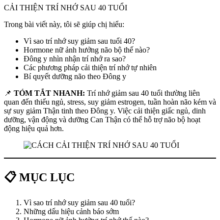
CẢI THIỆN TRÍ NHỚ SAU 40 TUỔI
Trong bài viết này, tôi sẽ giúp chị hiểu:
Vì sao trí nhớ suy giảm sau tuổi 40?
Hormone nữ ảnh hưởng não bộ thế nào?
Đông y nhìn nhận trí nhớ ra sao?
Các phương pháp cải thiện trí nhớ tự nhiên
Bí quyết dưỡng não theo Đông y
📌
TÓM TẮT NHANH:
Trí nhớ giảm sau 40 tuổi thường liên
quan đến thiếu ngủ, stress, suy giảm estrogen, tuần hoàn não kém và
sự suy giảm Thận tinh theo Đông y. Việc cải thiện giấc ngủ, dinh
dưỡng, vận động và dưỡng Can Thận có thể hỗ trợ não bộ hoạt
động hiệu quả hơn.
📋 MỤC LỤC
Vì sao trí nhớ suy giảm sau 40 tuổi?
Những dấu hiệu cảnh báo sớm