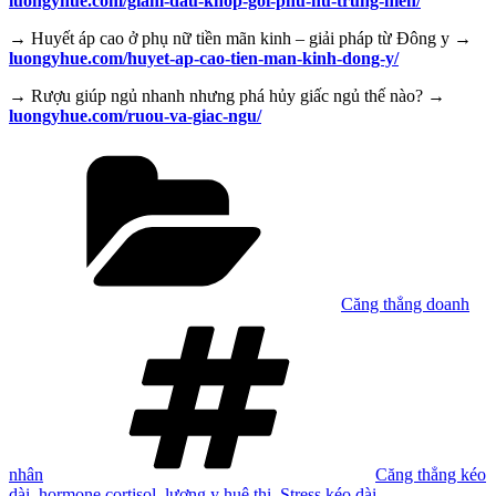
luongyhue.com/giam-dau-khop-goi-phu-nu-trung-nien/
→ Huyết áp cao ở phụ nữ tiền mãn kinh – giải pháp từ Đông y →
luongyhue.com/huyet-ap-cao-tien-man-kinh-dong-y/
→ Rượu giúp ngủ nhanh nhưng phá hủy giấc ngủ thế nào? →
luongyhue.com/ruou-va-giac-ngu/
Danh
mục
Căng thẳng doanh
Tag
nhân
Căng thẳng kéo
dài
,
hormone cortisol
,
lương y huê thị
,
Stress kéo dài