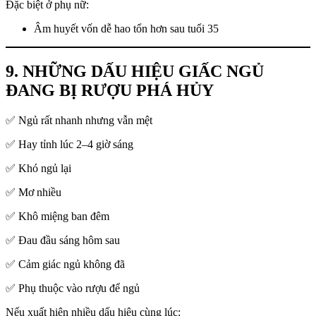
Đặc biệt ở phụ nữ:
Âm huyết vốn dễ hao tổn hơn sau tuổi 35
9. NHỮNG DẤU HIỆU GIẤC NGỦ
ĐANG BỊ RƯỢU PHÁ HỦY
✅ Ngủ rất nhanh nhưng vẫn mệt
✅ Hay tỉnh lúc 2–4 giờ sáng
✅ Khó ngủ lại
✅ Mơ nhiều
✅ Khô miệng ban đêm
✅ Đau đầu sáng hôm sau
✅ Cảm giác ngủ không đã
✅ Phụ thuộc vào rượu để ngủ
Nếu xuất hiện nhiều dấu hiệu cùng lúc: