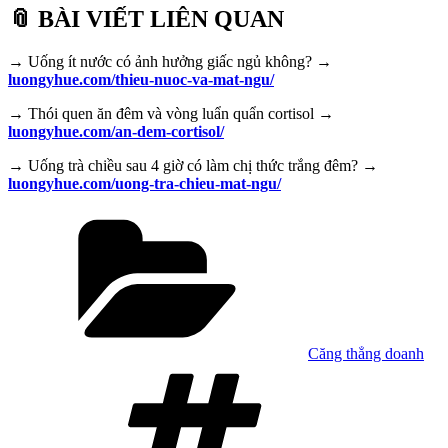
📎 BÀI VIẾT LIÊN QUAN
→ Uống ít nước có ảnh hưởng giấc ngủ không? →
luongyhue.com/thieu-nuoc-va-mat-ngu/
→ Thói quen ăn đêm và vòng luẩn quẩn cortisol →
luongyhue.com/an-dem-cortisol/
→ Uống trà chiều sau 4 giờ có làm chị thức trắng đêm? →
luongyhue.com/uong-tra-chieu-mat-ngu/
Danh
mục
Căng thẳng doanh
Tag