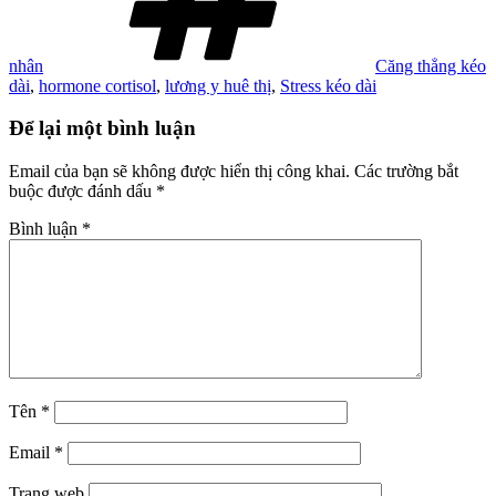
nhân
Căng thẳng kéo
dài
,
hormone cortisol
,
lương y huê thị
,
Stress kéo dài
Để lại một bình luận
Email của bạn sẽ không được hiển thị công khai.
Các trường bắt
buộc được đánh dấu
*
Bình luận
*
Tên
*
Email
*
Trang web