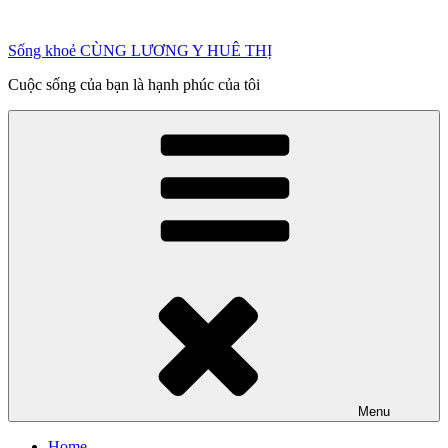
Chuyển
đến
Sống khoẻ CÙNG LƯƠNG Y HUÊ THỊ
phần
nội
Cuộc sống của bạn là hạnh phúc của tôi
dung
Menu
Home