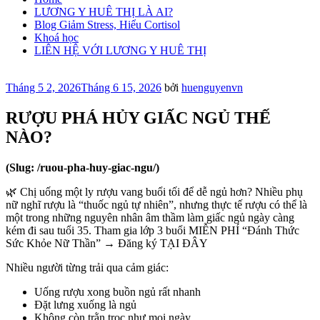
LƯƠNG Y HUÊ THỊ LÀ AI?
Blog Giảm Stress, Hiểu Cortisol
Khoá học
LIÊN HỆ VỚI LƯƠNG Y HUÊ THỊ
Đăng
Tháng 5 2, 2026
Tháng 6 15, 2026
bởi
huenguyenvn
trong
RƯỢU PHÁ HỦY GIẤC NGỦ THẾ
NÀO?
(Slug: /ruou-pha-huy-giac-ngu/)
🌿 Chị uống một ly rượu vang buổi tối để dễ ngủ hơn? Nhiều phụ
nữ nghĩ rượu là “thuốc ngủ tự nhiên”, nhưng thực tế rượu có thể là
một trong những nguyên nhân âm thầm làm giấc ngủ ngày càng
kém đi sau tuổi 35. Tham gia lớp 3 buổi MIỄN PHÍ “Đánh Thức
Sức Khỏe Nữ Thần” → Đăng ký TẠI ĐÂY
Nhiều người từng trải qua cảm giác:
Uống rượu xong buồn ngủ rất nhanh
Đặt lưng xuống là ngủ
Không còn trằn trọc như mọi ngày