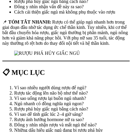
Rượu phá hủy giấc ngủ bằng cách nào?
Đông y nhìn nhận vấn đề này ra sao?
Cách cải thiện giấc ngủ mà không phụ thuộc vào rượu
📌
TÓM TẮT NHANH:
Rượu có thể giúp ngủ nhanh hơn trong
giai đoạn đầu nhờ tác dụng ức chế thần kinh. Tuy nhiên, khi cơ thể
bắt đầu chuyển hóa rượu, giấc ngủ thường bị phân mảnh, ngủ nông
hơn và giảm khả năng phục hồi. Với phụ nữ sau 35 tuổi, tác động
này thường rõ rệt hơn do thay đổi nội tiết và hệ thần kinh.
📋 MỤC LỤC
Vì sao nhiều người dùng rượu để ngủ?
Rượu tác động lên não bộ như thế nào?
Vì sao uống rượu lại buồn ngủ nhanh?
Ngủ nhanh có đồng nghĩa ngủ ngon?
Rượu phá hủy giấc ngủ bằng cách nào?
Vì sao dễ tỉnh giấc lúc 2–4 giờ sáng?
Rượu ảnh hưởng hormone nữ ra sao?
Đông y nhìn nhận rượu và mất ngủ thế nào?
Những dấu hiệu giấc ngủ đang bị rượu phá hủy