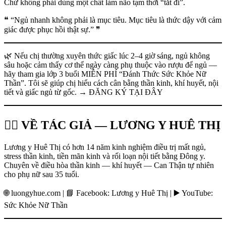
Chứ không phải dùng một chất làm não tạm thời “tắt đi”.
❝ “Ngủ nhanh không phải là mục tiêu. Mục tiêu là thức dậy với cảm
giác được phục hồi thật sự.” ❞
🌿 Nếu chị thường xuyên thức giấc lúc 2–4 giờ sáng, ngủ không
sâu hoặc cảm thấy cơ thể ngày càng phụ thuộc vào rượu để ngủ —
hãy tham gia lớp 3 buổi MIỄN PHÍ “Đánh Thức Sức Khỏe Nữ
Thần”. Tôi sẽ giúp chị hiểu cách cân bằng thần kinh, khí huyết, nội
tiết và giấc ngủ từ gốc. → ĐĂNG KÝ TẠI ĐÂY
👩‍⚕️ VỀ TÁC GIẢ — LƯƠNG Y HUÊ THỊ
Lương y Huê Thị có hơn 14 năm kinh nghiệm điều trị mất ngủ,
stress thần kinh, tiền mãn kinh và rối loạn nội tiết bằng Đông y.
Chuyên về điều hòa thần kinh — khí huyết — Can Thận tự nhiên
cho phụ nữ sau 35 tuổi.
🌐 luongyhue.com | 📘 Facebook: Lương y Huê Thị | ▶️ YouTube:
Sức Khỏe Nữ Thần