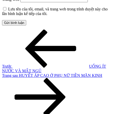
Lưu tên của tôi, email, và trang web trong trình duyệt này cho
lần bình luận kế tiếp của tôi.
Điều
Bài
cũ
hướng
hơn
bài
viết
Trước
UỐNG ÍT
NƯỚC VÀ MẤT NGỦ
Bài
Trang sau
HUYẾT ÁP CAO Ở PHỤ NỮ TIỀN MÃN KINH
tiếp
theo