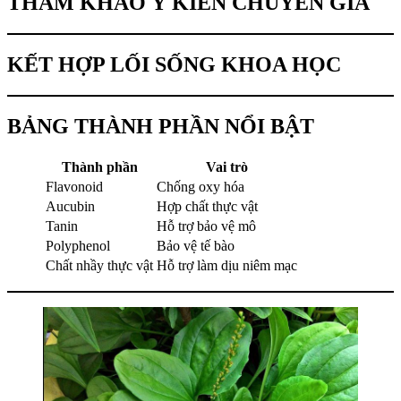
THAM KHẢO Ý KIẾN CHUYÊN GIA
KẾT HỢP LỐI SỐNG KHOA HỌC
BẢNG THÀNH PHẦN NỔI BẬT
Thành phần
Vai trò
Flavonoid
Chống oxy hóa
Aucubin
Hợp chất thực vật
Tanin
Hỗ trợ bảo vệ mô
Polyphenol
Bảo vệ tế bào
Chất nhầy thực vật
Hỗ trợ làm dịu niêm mạc