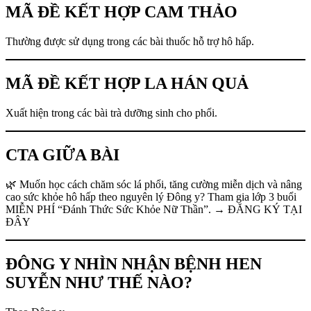
MÃ ĐỀ KẾT HỢP CAM THẢO
Thường được sử dụng trong các bài thuốc hỗ trợ hô hấp.
MÃ ĐỀ KẾT HỢP LA HÁN QUẢ
Xuất hiện trong các bài trà dưỡng sinh cho phổi.
CTA GIỮA BÀI
🌿 Muốn học cách chăm sóc lá phổi, tăng cường miễn dịch và nâng
cao sức khỏe hô hấp theo nguyên lý Đông y? Tham gia lớp 3 buổi
MIỄN PHÍ “Đánh Thức Sức Khỏe Nữ Thần”. → ĐĂNG KÝ TẠI
ĐÂY
ĐÔNG Y NHÌN NHẬN BỆNH HEN
SUYỄN NHƯ THẾ NÀO?