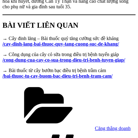
hòa khí huyết, dưỡng Can Tỳ Thận và nâng cao chất lượng sống
cho phụ nữ và gia đình sau tuổi 35.
BÀI VIẾT LIÊN QUAN
→ Cây đinh lăng – Bài thuốc quý tăng cường sức đề kháng
/cay-dinh-lang-bai-thuoc-quy-tang-cuong-suc-de-khang/
→ Công dụng của cây cỏ sữa trong điều trị bệnh tuyến giáp
/cong-dung-cua-cay-co-sua-trong-dieu-tri-benh-tuyen-giap/
→ Bài thuốc từ cây bướm bạc điều trị bệnh trầm cảm
/bai-thuoc-tu-cay-buom-bac-dieu-tri-benh-tram-cam/
Danh
mục
Căng thẳng doanh
Tag