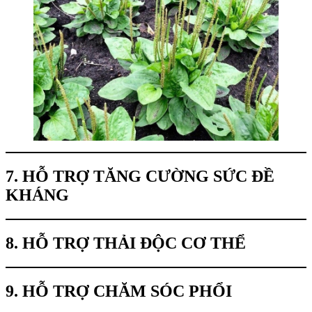
7. HỖ TRỢ TĂNG CƯỜNG SỨC ĐỀ
KHÁNG
8. HỖ TRỢ THẢI ĐỘC CƠ THỂ
9. HỖ TRỢ CHĂM SÓC PHỔI