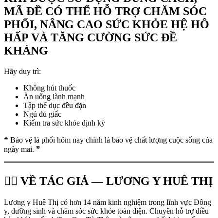
MÃ ĐỀ CÓ THỂ HỖ TRỢ CHĂM SÓC
PHỔI, NÂNG CAO SỨC KHỎE HỆ HÔ
HẤP VÀ TĂNG CƯỜNG SỨC ĐỀ
KHÁNG
Hãy duy trì:
Không hút thuốc
Ăn uống lành mạnh
Tập thể dục đều đặn
Ngủ đủ giấc
Kiểm tra sức khỏe định kỳ
❝ Bảo vệ lá phổi hôm nay chính là bảo vệ chất lượng cuộc sống của
ngày mai. ❞
👩‍⚕️ VỀ TÁC GIẢ — LƯƠNG Y HUÊ THỊ
Lương y Huê Thị có hơn 14 năm kinh nghiệm trong lĩnh vực Đông
y, dưỡng sinh và chăm sóc sức khỏe toàn diện. Chuyên hỗ trợ điều