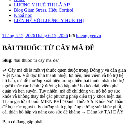
LƯƠNG Y HUÊ THỊ LÀ AI?
Blog Giảm Stress, Hiểu Cortisol
Khoá học
LIÊN HỆ VỚI LƯƠNG Y HUÊ THỊ
Đăng
Tháng 5 15, 2026
Tháng 6 15, 2026
bởi
huenguyenvn
trong
BÀI THUỐC TỪ CÂY MÃ ĐỀ
Slug:
/bai-thuoc-tu-cay-ma-de/
🌿 Cây mã đề là một vị thuốc quen thuộc trong Đông y và dân gian
Việt Nam. Với đặc tính thanh nhiệt, lợi tiểu, tiêu viêm và hỗ trợ hệ
hô hấp, mã đề thường xuất hiện trong nhiều bài thuốc nhằm hỗ trợ
người mắc các bệnh lý đường hô hấp như ho kéo dài, viêm phế
quản và hen suyễn. Tuy nhiên, mã đề chỉ đóng vai trò hỗ trợ sức
khỏe và không thay thế các phương pháp điều trị y khoa hiện đại.
Tham gia lớp 3 buổi MIỄN PHÍ “Đánh Thức Sức Khỏe Nữ Thần”
để học các nguyên lý dưỡng sinh giúp tăng cường sức khỏe phổi,
cải thiện hô hấp và nâng cao sức đề kháng → Đăng ký TẠI ĐÂY
Bạn có đang gặp phải: