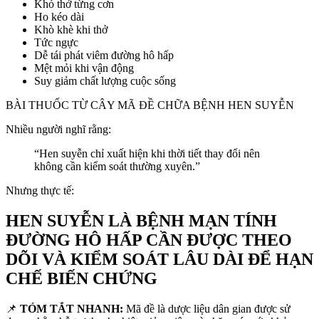
Khó thở từng cơn
Ho kéo dài
Khò khè khi thở
Tức ngực
Dễ tái phát viêm đường hô hấp
Mệt mỏi khi vận động
Suy giảm chất lượng cuộc sống
BÀI THUỐC TỪ CÂY MÃ ĐỀ CHỮA BỆNH HEN SUYỄN
Nhiều người nghĩ rằng:
“Hen suyễn chỉ xuất hiện khi thời tiết thay đổi nên
không cần kiểm soát thường xuyên.”
Nhưng thực tế:
HEN SUYỄN LÀ BỆNH MẠN TÍNH
ĐƯỜNG HÔ HẤP CẦN ĐƯỢC THEO
DÕI VÀ KIỂM SOÁT LÂU DÀI ĐỂ HẠN
CHẾ BIẾN CHỨNG
📌
TÓM TẮT NHANH:
Mã đề là dược liệu dân gian được sử