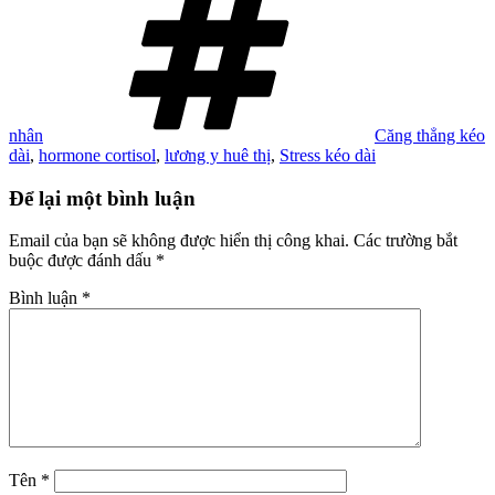
nhân
Căng thẳng kéo
dài
,
hormone cortisol
,
lương y huê thị
,
Stress kéo dài
Để lại một bình luận
Email của bạn sẽ không được hiển thị công khai.
Các trường bắt
buộc được đánh dấu
*
Bình luận
*
Tên
*