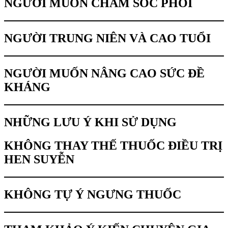
NGƯỜI MUỐN CHĂM SÓC PHỔI
NGƯỜI TRUNG NIÊN VÀ CAO TUỔI
NGƯỜI MUỐN NÂNG CAO SỨC ĐỀ
KHÁNG
NHỮNG LƯU Ý KHI SỬ DỤNG
KHÔNG THAY THẾ THUỐC ĐIỀU TRỊ
HEN SUYỄN
KHÔNG TỰ Ý NGƯNG THUỐC