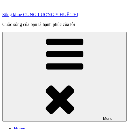
Chuyển
đến
Sống khoẻ CÙNG LƯƠNG Y HUÊ THỊ
phần
nội
Cuộc sống của bạn là hạnh phúc của tôi
dung
Menu
Home