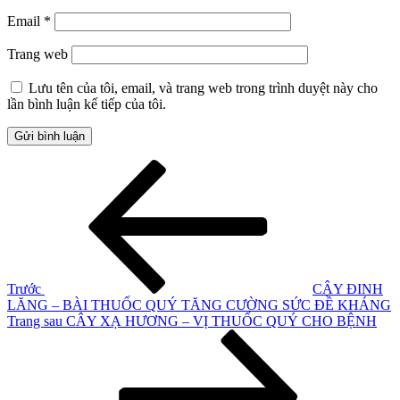
Email
*
Trang web
Lưu tên của tôi, email, và trang web trong trình duyệt này cho
lần bình luận kế tiếp của tôi.
Điều
Bài
cũ
hướng
hơn
bài
viết
Trước
CÂY ĐINH
LĂNG – BÀI THUỐC QUÝ TĂNG CƯỜNG SỨC ĐỀ KHÁNG
Bài
Trang sau
CÂY XẠ HƯƠNG – VỊ THUỐC QUÝ CHO BỆNH
tiếp
theo