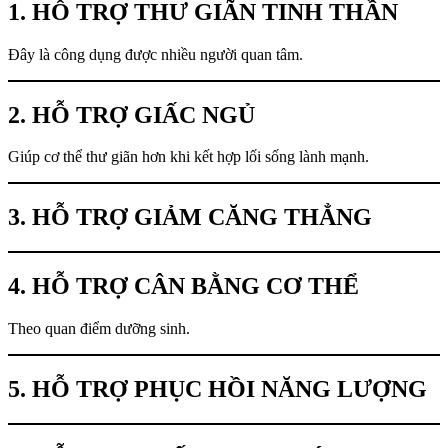
1. HỖ TRỢ THƯ GIÃN TINH THẦN
Đây là công dụng được nhiều người quan tâm.
2. HỖ TRỢ GIẤC NGỦ
Giúp cơ thể thư giãn hơn khi kết hợp lối sống lành mạnh.
3. HỖ TRỢ GIẢM CĂNG THẲNG
4. HỖ TRỢ CÂN BẰNG CƠ THỂ
Theo quan điểm dưỡng sinh.
5. HỖ TRỢ PHỤC HỒI NĂNG LƯỢNG