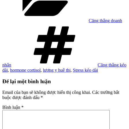
Căng thẳng doanh
Tag
nhân
Căng thẳng kéo
dài
,
hormone cortisol
,
lương y huê thị
,
Stress kéo dài
Để lại một bình luận
Email của bạn sẽ không được hiển thị công khai.
Các trường bắt
buộc được đánh dấu
*
Bình luận
*