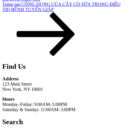
Bài
Trang sau
CÔNG DỤNG CỦA CÂY CỎ SỮA TRONG ĐIỀU
tiếp
TRỊ BỆNH TUYẾN GIÁP
theo
Find Us
Address
123 Main Street
New York, NY 10001
Hours
Monday–Friday: 9:00AM–5:00PM
Saturday & Sunday: 11:00AM–3:00PM
Search