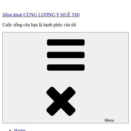
Chuyển
đến
Sống khoẻ CÙNG LƯƠNG Y HUÊ THỊ
phần
nội
Cuộc sống của bạn là hạnh phúc của tôi
dung
Menu
Home