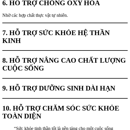
6. HỖ TRỢ CHỐNG OXY HÓA
Nhờ các hợp chất thực vật tự nhiên.
7. HỖ TRỢ SỨC KHỎE HỆ THẦN
KINH
8. HỖ TRỢ NÂNG CAO CHẤT LƯỢNG
CUỘC SỐNG
9. HỖ TRỢ DƯỠNG SINH DÀI HẠN
10. HỖ TRỢ CHĂM SÓC SỨC KHỎE
TOÀN DIỆN
“Sức khỏe tinh thần tốt là nền tảng cho một cuộc sống