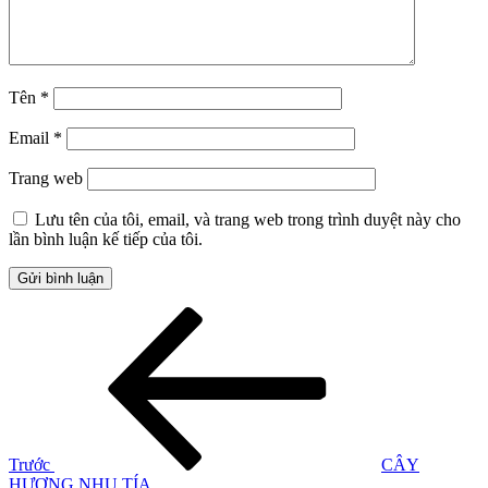
Tên
*
Email
*
Trang web
Lưu tên của tôi, email, và trang web trong trình duyệt này cho
lần bình luận kế tiếp của tôi.
Điều
Bài
cũ
hướng
hơn
bài
viết
Trước
CÂY
HƯƠNG NHU TÍA