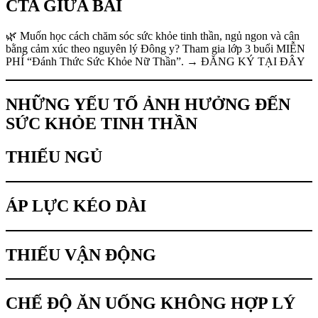
CTA GIỮA BÀI
🌿 Muốn học cách chăm sóc sức khỏe tinh thần, ngủ ngon và cân
bằng cảm xúc theo nguyên lý Đông y? Tham gia lớp 3 buổi MIỄN
PHÍ “Đánh Thức Sức Khỏe Nữ Thần”. → ĐĂNG KÝ TẠI ĐÂY
NHỮNG YẾU TỐ ẢNH HƯỞNG ĐẾN
SỨC KHỎE TINH THẦN
THIẾU NGỦ
ÁP LỰC KÉO DÀI
THIẾU VẬN ĐỘNG
CHẾ ĐỘ ĂN UỐNG KHÔNG HỢP LÝ