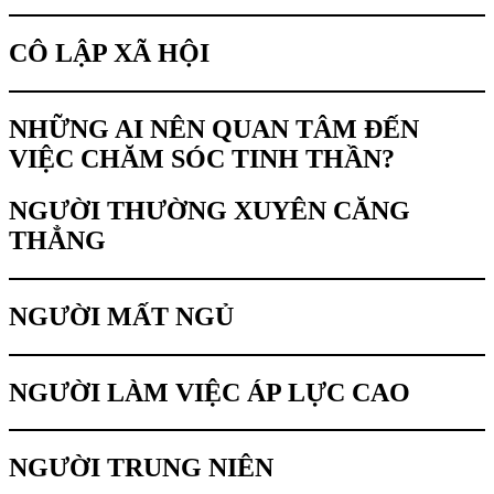
CÔ LẬP XÃ HỘI
NHỮNG AI NÊN QUAN TÂM ĐẾN
VIỆC CHĂM SÓC TINH THẦN?
NGƯỜI THƯỜNG XUYÊN CĂNG
THẲNG
NGƯỜI MẤT NGỦ
NGƯỜI LÀM VIỆC ÁP LỰC CAO
NGƯỜI TRUNG NIÊN