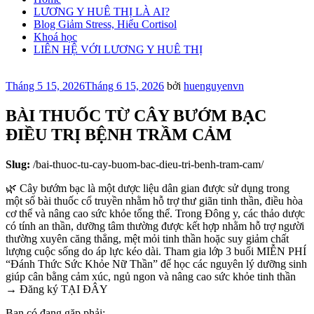
LƯƠNG Y HUÊ THỊ LÀ AI?
Blog Giảm Stress, Hiểu Cortisol
Khoá học
LIÊN HỆ VỚI LƯƠNG Y HUÊ THỊ
Đăng
Tháng 5 15, 2026
Tháng 6 15, 2026
bởi
huenguyenvn
trong
BÀI THUỐC TỪ CÂY BƯỚM BẠC
ĐIỀU TRỊ BỆNH TRẦM CẢM
Slug:
/bai-thuoc-tu-cay-buom-bac-dieu-tri-benh-tram-cam/
🌿 Cây bướm bạc là một dược liệu dân gian được sử dụng trong
một số bài thuốc cổ truyền nhằm hỗ trợ thư giãn tinh thần, điều hòa
cơ thể và nâng cao sức khỏe tổng thể. Trong Đông y, các thảo dược
có tính an thần, dưỡng tâm thường được kết hợp nhằm hỗ trợ người
thường xuyên căng thẳng, mệt mỏi tinh thần hoặc suy giảm chất
lượng cuộc sống do áp lực kéo dài. Tham gia lớp 3 buổi MIỄN PHÍ
“Đánh Thức Sức Khỏe Nữ Thần” để học các nguyên lý dưỡng sinh
giúp cân bằng cảm xúc, ngủ ngon và nâng cao sức khỏe tinh thần
→ Đăng ký TẠI ĐÂY
Bạn có đang gặp phải: