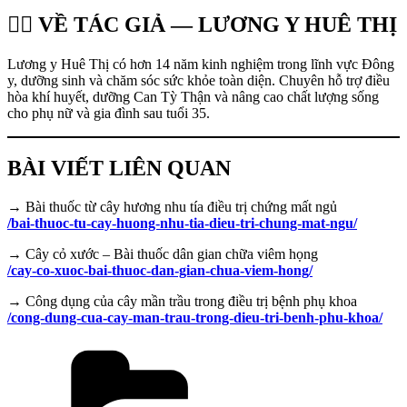
👩‍⚕️ VỀ TÁC GIẢ — LƯƠNG Y HUÊ THỊ
Lương y Huê Thị có hơn 14 năm kinh nghiệm trong lĩnh vực Đông
y, dưỡng sinh và chăm sóc sức khỏe toàn diện. Chuyên hỗ trợ điều
hòa khí huyết, dưỡng Can Tỳ Thận và nâng cao chất lượng sống
cho phụ nữ và gia đình sau tuổi 35.
BÀI VIẾT LIÊN QUAN
→ Bài thuốc từ cây hương nhu tía điều trị chứng mất ngủ
/bai-thuoc-tu-cay-huong-nhu-tia-dieu-tri-chung-mat-ngu/
→ Cây cỏ xước – Bài thuốc dân gian chữa viêm họng
/cay-co-xuoc-bai-thuoc-dan-gian-chua-viem-hong/
→ Công dụng của cây mần trầu trong điều trị bệnh phụ khoa
/cong-dung-cua-cay-man-trau-trong-dieu-tri-benh-phu-khoa/
Danh
mục