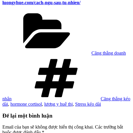
luongyhue.com/cach-ngu-sau-tu-nhien/
Danh
mục
Căng thẳng doanh
Tag
nhân
Căng thẳng kéo
dài
,
hormone cortisol
,
lương y huê thị
,
Stress kéo dài
Để lại một bình luận
Email của bạn sẽ không được hiển thị công khai.
Các trường bắt
buộc được đánh dấu
*