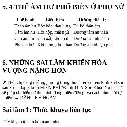
5. 4 THỂ ÂM HƯ PHỔ BIẾN Ở PHỤ NỮ
Thể bệnh
Biểu hiện
Hướng điều trị
Thận âm hư
Bốc hỏa, đau lưng
Tư bổ thận âm
Tâm âm hư
Hồi hộp, mất ngủ
Dưỡng tâm an thần
Can âm hư
Cáu gắt, khô mắt
Dưỡng can nhu can
Phế âm hư
Khô họng, ho khan
Dưỡng âm nhuận phế
6. NHỮNG SAI LẦM KHIẾN HỎA
VƯỢNG NẶNG HƠN
🌿 Nếu chị đang mất ngủ, nóng trong, bốc hỏa và thần kinh kiệt sức
sau 35 — lớp 3 buổi MIỄN PHÍ “Đánh Thức Sức Khoẻ Nữ Thần”
sẽ giúp chị hiểu cơ thể mình đang thiếu điều gì và cách phục hồi tự
nhiên. → ĐĂNG KÝ NGAY
Sai lầm 1: Thức khuya liên tục
Đây là yếu tố hao âm mạnh nhất.