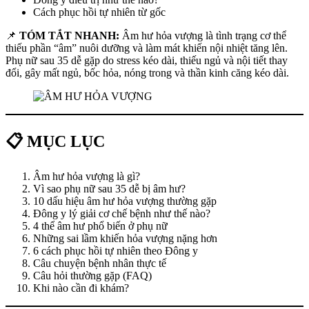
Cách phục hồi tự nhiên từ gốc
📌
TÓM TẮT NHANH:
Âm hư hỏa vượng là tình trạng cơ thể
thiếu phần “âm” nuôi dưỡng và làm mát khiến nội nhiệt tăng lên.
Phụ nữ sau 35 dễ gặp do stress kéo dài, thiếu ngủ và nội tiết thay
đổi, gây mất ngủ, bốc hỏa, nóng trong và thần kinh căng kéo dài.
📋 MỤC LỤC
Âm hư hỏa vượng là gì?
Vì sao phụ nữ sau 35 dễ bị âm hư?
10 dấu hiệu âm hư hỏa vượng thường gặp
Đông y lý giải cơ chế bệnh như thế nào?
4 thể âm hư phổ biến ở phụ nữ
Những sai lầm khiến hỏa vượng nặng hơn
6 cách phục hồi tự nhiên theo Đông y
Câu chuyện bệnh nhân thực tế
Câu hỏi thường gặp (FAQ)
Khi nào cần đi khám?