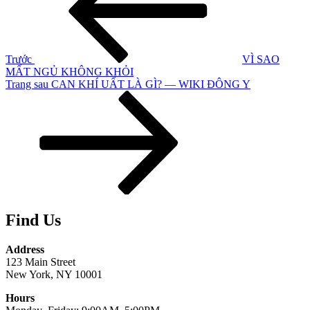
bài
viết
Trước
VÌ SAO
MẤT NGỦ KHÔNG KHỎI
Bài
Trang sau
CAN KHÍ UẤT LÀ GÌ? — WIKI ĐÔNG Y
tiếp
theo
Find Us
Address
123 Main Street
New York, NY 10001
Hours