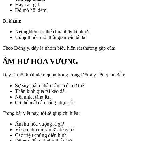
Hay cáu gắt
Đổ mồ hôi đêm
Đi khám:
Xét nghiệm có thể chưa thấy bệnh rõ
Uống thuốc một thời gian vẫn tái lại
Theo Đông y, đây là nhóm biểu hiện rất thường gặp của:
ÂM HƯ HỎA VƯỢNG
Đây là một khái niệm quan trọng trong Đông y liên quan đến:
Sự suy giảm phần “âm” của cơ thể
Thần kinh quá tải kéo dài
Nội nhiệt tăng lên
Cơ thể mất cân bằng phục hồi
Trong bài viết này, tôi sẽ giúp chị hiểu:
Âm hư hỏa vượng là gì?
Vì sao phụ nữ sau 35 dễ gặp?
Các triệu chứng điển hình
Đông y điều trị như thế nào?