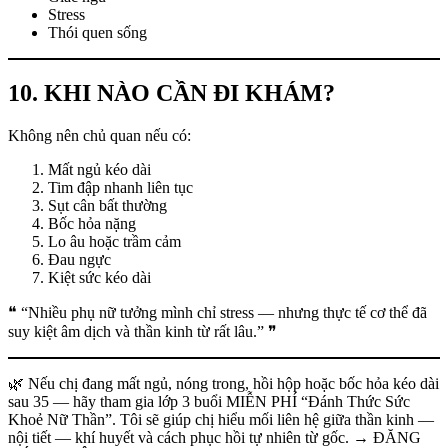
Stress
Thói quen sống
10. KHI NÀO CẦN ĐI KHÁM?
Không nên chủ quan nếu có:
Mất ngủ kéo dài
Tim đập nhanh liên tục
Sụt cân bất thường
Bốc hỏa nặng
Lo âu hoặc trầm cảm
Đau ngực
Kiệt sức kéo dài
❝ “Nhiều phụ nữ tưởng mình chỉ stress — nhưng thực tế cơ thể đã
suy kiệt âm dịch và thần kinh từ rất lâu.” ❞
🌿 Nếu chị đang mất ngủ, nóng trong, hồi hộp hoặc bốc hỏa kéo dài
sau 35 — hãy tham gia lớp 3 buổi MIỄN PHÍ “Đánh Thức Sức
Khoẻ Nữ Thần”. Tôi sẽ giúp chị hiểu mối liên hệ giữa thần kinh —
nội tiết — khí huyết và cách phục hồi tự nhiên từ gốc. → ĐĂNG