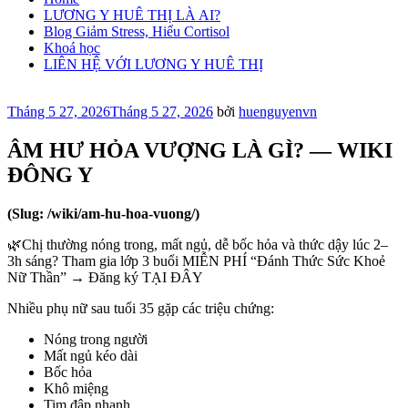
LƯƠNG Y HUÊ THỊ LÀ AI?
Blog Giảm Stress, Hiểu Cortisol
Khoá học
LIÊN HỆ VỚI LƯƠNG Y HUÊ THỊ
Đăng
Tháng 5 27, 2026
Tháng 5 27, 2026
bởi
huenguyenvn
trong
ÂM HƯ HỎA VƯỢNG LÀ GÌ? — WIKI
ĐÔNG Y
(Slug: /wiki/am-hu-hoa-vuong/)
🌿Chị thường nóng trong, mất ngủ, dễ bốc hỏa và thức dậy lúc 2–
3h sáng? Tham gia lớp 3 buổi MIỄN PHÍ “Đánh Thức Sức Khoẻ
Nữ Thần” → Đăng ký TẠI ĐÂY
Nhiều phụ nữ sau tuổi 35 gặp các triệu chứng:
Nóng trong người
Mất ngủ kéo dài
Bốc hỏa
Khô miệng
Tim đập nhanh