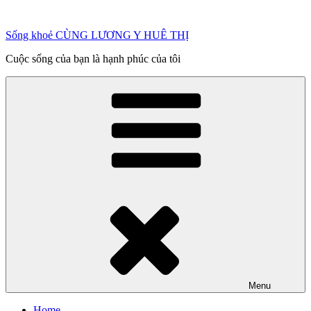
Chuyển
đến
Sống khoẻ CÙNG LƯƠNG Y HUÊ THỊ
phần
nội
Cuộc sống của bạn là hạnh phúc của tôi
dung
Menu
Home