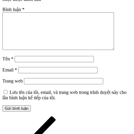
Bình luận
*
Tên
*
Email
*
Trang web
Lưu tên của tôi, email, và trang web trong trình duyệt này cho
lần bình luận kế tiếp của tôi.
Điều
Bài
cũ
hướng
hơn