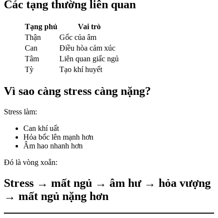
Các tạng thường liên quan
Tạng phủ
Vai trò
Thận
Gốc của âm
Can
Điều hòa cảm xúc
Tâm
Liên quan giấc ngủ
Tỳ
Tạo khí huyết
Vì sao càng stress càng nặng?
Stress làm:
Can khí uất
Hỏa bốc lên mạnh hơn
Âm hao nhanh hơn
Đó là vòng xoắn:
Stress → mất ngủ → âm hư → hỏa vượng
→ mất ngủ nặng hơn