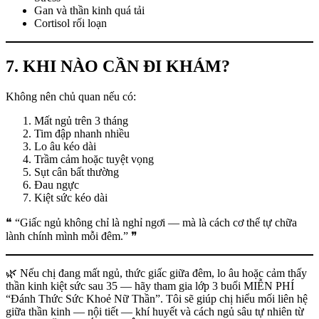
Gan và thần kinh quá tải
Cortisol rối loạn
7. KHI NÀO CẦN ĐI KHÁM?
Không nên chủ quan nếu có:
Mất ngủ trên 3 tháng
Tim đập nhanh nhiều
Lo âu kéo dài
Trầm cảm hoặc tuyệt vọng
Sụt cân bất thường
Đau ngực
Kiệt sức kéo dài
❝ “Giấc ngủ không chỉ là nghỉ ngơi — mà là cách cơ thể tự chữa
lành chính mình mỗi đêm.” ❞
🌿 Nếu chị đang mất ngủ, thức giấc giữa đêm, lo âu hoặc cảm thấy
thần kinh kiệt sức sau 35 — hãy tham gia lớp 3 buổi MIỄN PHÍ
“Đánh Thức Sức Khoẻ Nữ Thần”. Tôi sẽ giúp chị hiểu mối liên hệ
giữa thần kinh — nội tiết — khí huyết và cách ngủ sâu tự nhiên từ