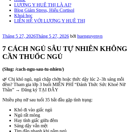
LƯƠNG Y HUÊ THỊ LÀ AI?
Blog Giảm Stress, Hiểu Cortisol
Khoá học
LIÊN HỆ VỚI LƯƠNG Y HUÊ THỊ
Đăng
Tháng 5 27, 2026
Tháng 5 27, 2026
bởi
huenguyenvn
trong
7 CÁCH NGỦ SÂU TỰ NHIÊN KHÔNG
CẦN THUỐC NGỦ
(Slug: /cach-ngu-sau-tu-nhien/)
🌿 Chị khó ngủ, ngủ chập chờn hoặc thức dậy lúc 2–3h sáng mỗi
đêm? Tham gia lớp 3 buổi MIỄN PHÍ “Đánh Thức Sức Khoẻ Nữ
Thần” → Đăng ký TẠI ĐÂY
Nhiều phụ nữ sau tuổi 35 bắt đầu gặp tình trạng:
Khó đi vào giấc ngủ
Ngủ rất mỏng
Hay tỉnh giấc giữa đêm
Sáng dậy vẫn mệt
Tim đập nhanh khi nằm ngủ