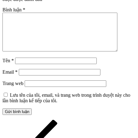
Bình luận
*
Tên
*
Email
*
Trang web
Lưu tên của tôi, email, và trang web trong trình duyệt này cho
lần bình luận kế tiếp của tôi.
Điều
Bài
cũ
hướng
hơn