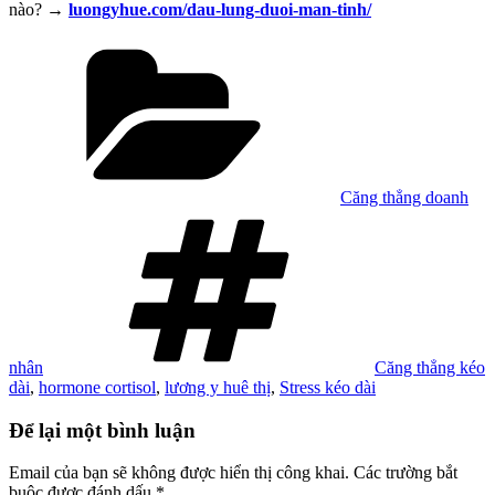
nào? →
luongyhue.com/dau-lung-duoi-man-tinh/
Danh
mục
Căng thẳng doanh
Tag
nhân
Căng thẳng kéo
dài
,
hormone cortisol
,
lương y huê thị
,
Stress kéo dài
Để lại một bình luận
Email của bạn sẽ không được hiển thị công khai.
Các trường bắt
buộc được đánh dấu
*