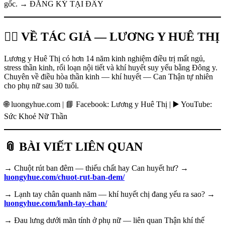
gốc. → ĐĂNG KÝ TẠI ĐÂY
👩‍⚕️ VỀ TÁC GIẢ — LƯƠNG Y HUÊ THỊ
Lương y Huê Thị có hơn 14 năm kinh nghiệm điều trị mất ngủ,
stress thần kinh, rối loạn nội tiết và khí huyết suy yếu bằng Đông y.
Chuyên về điều hòa thần kinh — khí huyết — Can Thận tự nhiên
cho phụ nữ sau 30 tuổi.
🌐 luongyhue.com | 📘 Facebook: Lương y Huê Thị | ▶️ YouTube:
Sức Khoẻ Nữ Thần
📎 BÀI VIẾT LIÊN QUAN
→ Chuột rút ban đêm — thiếu chất hay Can huyết hư? →
luongyhue.com/chuot-rut-ban-dem/
→ Lạnh tay chân quanh năm — khí huyết chị đang yếu ra sao? →
luongyhue.com/lanh-tay-chan/
→ Đau lưng dưới mãn tính ở phụ nữ — liên quan Thận khí thế