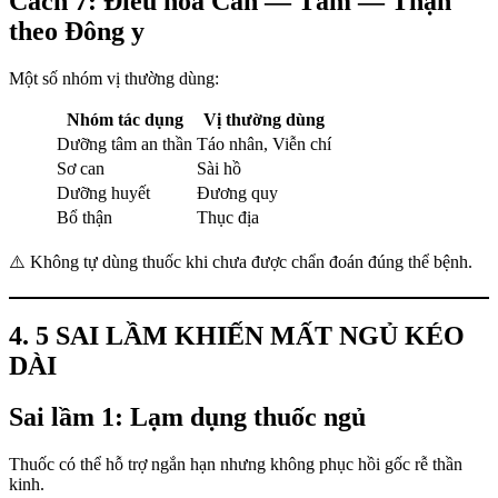
Cách 7: Điều hòa Can — Tâm — Thận
theo Đông y
Một số nhóm vị thường dùng:
Nhóm tác dụng
Vị thường dùng
Dưỡng tâm an thần
Táo nhân, Viễn chí
Sơ can
Sài hồ
Dưỡng huyết
Đương quy
Bổ thận
Thục địa
⚠️ Không tự dùng thuốc khi chưa được chẩn đoán đúng thể bệnh.
4. 5 SAI LẦM KHIẾN MẤT NGỦ KÉO
DÀI
Sai lầm 1: Lạm dụng thuốc ngủ
Thuốc có thể hỗ trợ ngắn hạn nhưng không phục hồi gốc rễ thần
kinh.