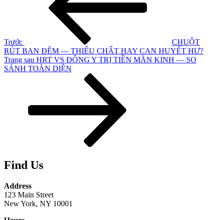
bài
viết
Trước
CHUỘT
RÚT BAN ĐÊM — THIẾU CHẤT HAY CAN HUYẾT HƯ?
Bài
Trang sau
HRT VS ĐÔNG Y TRỊ TIỀN MÃN KINH — SO
tiếp
SÁNH TOÀN DIỆN
theo
Find Us
Address
123 Main Street
New York, NY 10001