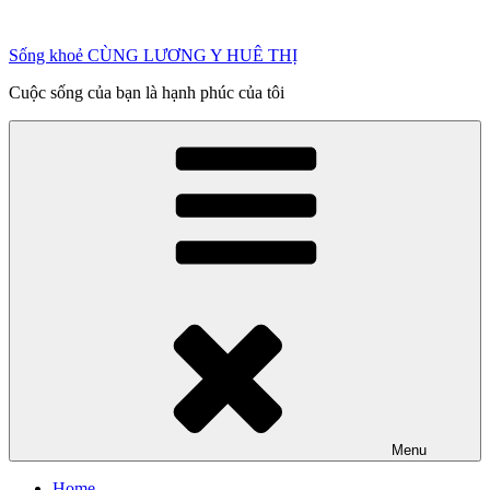
Chuyển
đến
Sống khoẻ CÙNG LƯƠNG Y HUÊ THỊ
phần
nội
Cuộc sống của bạn là hạnh phúc của tôi
dung
Menu
Home