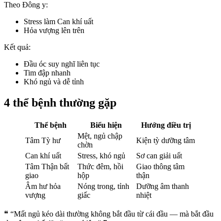
Theo Đông y:
Stress làm Can khí uất
Hỏa vượng lên trên
Kết quả:
Đầu óc suy nghĩ liên tục
Tim đập nhanh
Khó ngủ và dễ tỉnh
4 thể bệnh thường gặp
Thể bệnh
Biểu hiện
Hướng điều trị
Mệt, ngủ chập
Tâm Tỳ hư
Kiện tỳ dưỡng tâm
chờn
Can khí uất
Stress, khó ngủ
Sơ can giải uất
Tâm Thận bất
Thức đêm, hồi
Giao thông tâm
giao
hộp
thận
Âm hư hỏa
Nóng trong, tỉnh
Dưỡng âm thanh
vượng
giấc
nhiệt
❝ “Mất ngủ kéo dài thường không bắt đầu từ cái đầu — mà bắt đầu