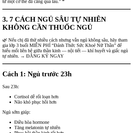
từ một cơ thể đã căng quá lâu.” ❞
3. 7 CÁCH NGỦ SÂU TỰ NHIÊN
KHÔNG CẦN THUỐC NGỦ
🌿 Nếu chị đã thử nhiều cách nhưng vẫn ngủ không sâu, hãy tham
gia lớp 3 buổi MIỄN PHÍ “Đánh Thức Sức Khoẻ Nữ Thần” để
hiểu mối liên hệ giữa thần kinh — nội tiết — khí huyết và giấc ngủ
tự nhiên. → ĐĂNG KÝ NGAY
Cách 1: Ngủ trước 23h
Sau 23h:
Cortisol dễ rối loạn hơn
Não khó phục hồi hơn
Ngủ sớm giúp:
Điều hòa hormone
Tăng melatonin tự nhiên
Phục hồi thần kinh tốt hơn