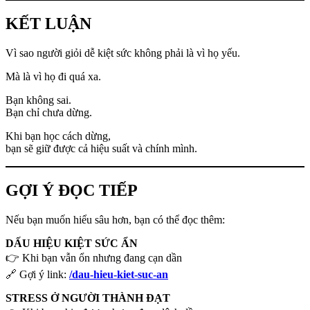
KẾT LUẬN
Vì sao người giỏi dễ kiệt sức không phải là vì họ yếu.
Mà là vì họ đi quá xa.
Bạn không sai.
Bạn chỉ chưa dừng.
Khi bạn học cách dừng,
bạn sẽ giữ được cả hiệu suất và chính mình.
GỢI Ý ĐỌC TIẾP
Nếu bạn muốn hiểu sâu hơn, bạn có thể đọc thêm:
DẤU HIỆU KIỆT SỨC ẨN
👉 Khi bạn vẫn ổn nhưng đang cạn dần
🔗 Gợi ý link:
/dau-hieu-kiet-suc-an
STRESS Ở NGƯỜI THÀNH ĐẠT