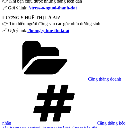
👉 Khi bạn chịu được nhưng đang lệch dần
🔗 Gợi ý link:
/stress-o-nguoi-thanh-dat
LƯƠNG Y HUÊ THỊ LÀ AI?
👉 Tìm hiểu người đứng sau các góc nhìn dưỡng sinh
🔗 Gợi ý link:
/luong-y-hue-thi-la-ai
Danh
mục
Căng thẳng doanh
Tag
nhân
Căng thẳng kéo