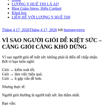
LƯƠNG Y HUÊ THỊ LÀ AI?
Blog Giảm Stress, Hiểu Cortisol
Khoá học
LIÊN HỆ VỚI LƯƠNG Y HUÊ THỊ
Đăng
Tháng 4 17, 2026
Tháng 4 17, 2026
bởi
huenguyenvn
trong
VÌ SAO NGƯỜI GIỎI DỄ KIỆT SỨC –
CÀNG GIỎI CÀNG KHÓ DỪNG
Vì sao người giỏi dễ kiệt sức không phải là điều dễ chấp nhận.
Bởi vì bạn luôn nghĩ:
Giỏi → kiểm soát tốt.
Giỏi → làm việc hiệu quả.
Giỏi → ít gặp vấn đề hơn.
Nhưng thực tế:
Người giỏi thường là người kiệt sức âm thầm nhất.
Bạn vẫn: