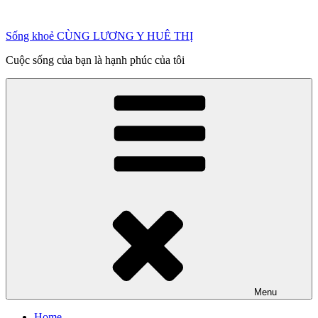
Chuyển
đến
Sống khoẻ CÙNG LƯƠNG Y HUÊ THỊ
phần
nội
Cuộc sống của bạn là hạnh phúc của tôi
dung
Menu
Home