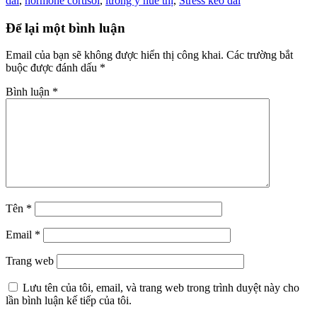
dài
,
hormone cortisol
,
lương y huê thị
,
Stress kéo dài
Để lại một bình luận
Email của bạn sẽ không được hiển thị công khai.
Các trường bắt
buộc được đánh dấu
*
Bình luận
*
Tên
*
Email
*
Trang web
Lưu tên của tôi, email, và trang web trong trình duyệt này cho
lần bình luận kế tiếp của tôi.