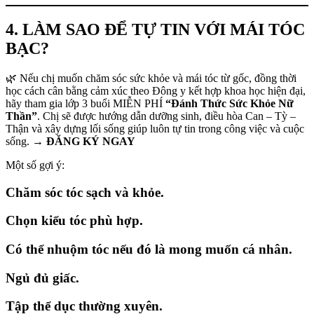
4. LÀM SAO ĐỂ TỰ TIN VỚI MÁI TÓC
BẠC?
🌿 Nếu chị muốn chăm sóc sức khỏe và mái tóc từ gốc, đồng thời
học cách cân bằng cảm xúc theo Đông y kết hợp khoa học hiện đại,
hãy tham gia lớp 3 buổi MIỄN PHÍ
“Đánh Thức Sức Khỏe Nữ
Thần”
. Chị sẽ được hướng dẫn dưỡng sinh, điều hòa Can – Tỳ –
Thận và xây dựng lối sống giúp luôn tự tin trong công việc và cuộc
sống. →
ĐĂNG KÝ NGAY
Một số gợi ý:
Chăm sóc tóc sạch và khỏe.
Chọn kiểu tóc phù hợp.
Có thể nhuộm tóc nếu đó là mong muốn cá nhân.
Ngủ đủ giấc.
Tập thể dục thường xuyên.