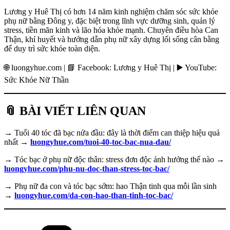
Lương y Huê Thị có hơn 14 năm kinh nghiệm chăm sóc sức khỏe
phụ nữ bằng Đông y, đặc biệt trong lĩnh vực dưỡng sinh, quản lý
stress, tiền mãn kinh và lão hóa khỏe mạnh. Chuyên điều hòa Can
Thận, khí huyết và hướng dẫn phụ nữ xây dựng lối sống cân bằng
để duy trì sức khỏe toàn diện.
🌐 luongyhue.com | 📘 Facebook: Lương y Huê Thị | ▶️ YouTube:
Sức Khỏe Nữ Thần
📎 BÀI VIẾT LIÊN QUAN
→ Tuổi 40 tóc đã bạc nửa đầu: đây là thời điểm can thiệp hiệu quả
nhất →
luongyhue.com/tuoi-40-toc-bac-nua-dau/
→ Tóc bạc ở phụ nữ độc thân: stress đơn độc ảnh hưởng thế nào →
luongyhue.com/phu-nu-doc-than-stress-toc-bac/
→ Phụ nữ đa con và tóc bạc sớm: hao Thận tinh qua mỗi lần sinh
→
luongyhue.com/da-con-hao-than-tinh-toc-bac/
Danh