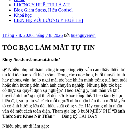
LƯƠNG Y HUÊ THỊ LÀ AI?
Blog Giảm Stress, Hiểu Cortisol
Khoá học
LIÊN HỆ VỚI LƯƠNG Y HUÊ THỊ
Đăng
Tháng 7 8, 2026
Tháng 7 8, 2026
bởi
huenguyenvn
trong
TÓC BẠC LÀM MẤT TỰ TIN
Slug: /toc-bac-lam-mat-tu-tin/
🌿 Nhiều phụ nữ thành công trong công việc vẫn cảm thấy thiếu tự
tin khi tóc bạc xuất hiện sớm. Trong các cuộc họp, buổi thuyết trình
hay phỏng vấn, họ lo ngại mái tóc bạc khiến mình trông già hơn tuổi
hoặc ảnh hưởng đến hình ảnh chuyên nghiệp. Nhưng liệu tóc bạc
có thực sự quyết định sự nghiệp? Theo Đông y, tinh thần và khí
huyết ảnh hưởng mật thiết đến sức khỏe tổng thể. Theo tâm lý học
hiện đại, sự tự tin và cách mỗi người nhìn nhận bản thân mới là yếu
tố có ảnh hưởng lớn đến hiệu suất công việc. Hãy cùng nhìn nhận
vấn đề một cách toàn diện. Tham gia lớp 3 buổi MIỄN PHÍ
“Đánh
Thức Sức Khỏe Nữ Thần”
→ Đăng ký TẠI ĐÂY
Nhiều phụ nữ đi làm gặp: