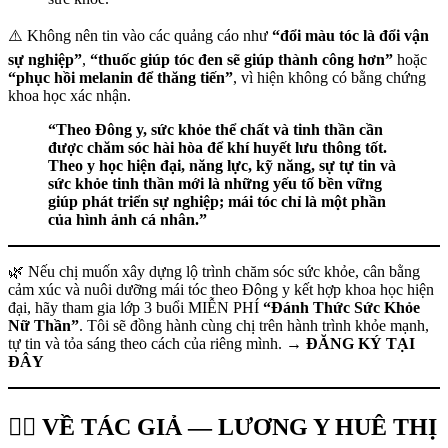
⚠️ Không nên tin vào các quảng cáo như
“đổi màu tóc là đổi vận
sự nghiệp”
,
“thuốc giúp tóc đen sẽ giúp thành công hơn”
hoặc
“phục hồi melanin để thăng tiến”
, vì hiện không có bằng chứng
khoa học xác nhận.
“Theo Đông y, sức khỏe thể chất và tinh thần cần
được chăm sóc hài hòa để khí huyết lưu thông tốt.
Theo y học hiện đại, năng lực, kỹ năng, sự tự tin và
sức khỏe tinh thần mới là những yếu tố bền vững
giúp phát triển sự nghiệp; mái tóc chỉ là một phần
của hình ảnh cá nhân.”
🌿 Nếu chị muốn xây dựng lộ trình chăm sóc sức khỏe, cân bằng
cảm xúc và nuôi dưỡng mái tóc theo Đông y kết hợp khoa học hiện
đại, hãy tham gia lớp 3 buổi MIỄN PHÍ
“Đánh Thức Sức Khỏe
Nữ Thần”
. Tôi sẽ đồng hành cùng chị trên hành trình khỏe mạnh,
tự tin và tỏa sáng theo cách của riêng mình. →
ĐĂNG KÝ TẠI
ĐÂY
👩‍⚕️ VỀ TÁC GIẢ — LƯƠNG Y HUÊ THỊ