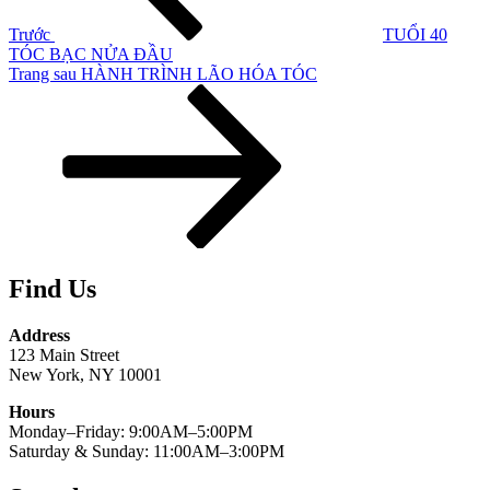
Trước
TUỔI 40
TÓC BẠC NỬA ĐẦU
Bài
Trang sau
HÀNH TRÌNH LÃO HÓA TÓC
tiếp
theo
Find Us
Address
123 Main Street
New York, NY 10001
Hours
Monday–Friday: 9:00AM–5:00PM
Saturday & Sunday: 11:00AM–3:00PM