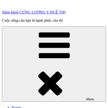
Chuyển
đến
Sống khoẻ CÙNG LƯƠNG Y HUÊ THỊ
phần
nội
Cuộc sống của bạn là hạnh phúc của tôi
dung
Menu
Home