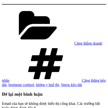
Danh
mục
Căng thẳng doanh
Tag
nhân
Căng thẳng kéo
dài
,
hormone cortisol
,
lương y huê thị
,
Stress kéo dài
Để lại một bình luận
Email của bạn sẽ không được hiển thị công khai.
Các trường bắt
buộc được đánh dấu
*