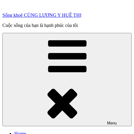
Chuyển
đến
Sống khoẻ CÙNG LƯƠNG Y HUÊ THỊ
phần
nội
Cuộc sống của bạn là hạnh phúc của tôi
dung
Menu
Home