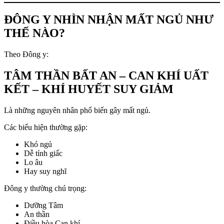
ĐÔNG Y NHÌN NHẬN MẤT NGỦ NHƯ
THẾ NÀO?
Theo Đông y:
TÂM THẦN BẤT AN – CAN KHÍ UẤT
KẾT – KHÍ HUYẾT SUY GIẢM
Là những nguyên nhân phổ biến gây mất ngủ.
Các biểu hiện thường gặp:
Khó ngủ
Dễ tỉnh giấc
Lo âu
Hay suy nghĩ
Đông y thường chú trọng:
Dưỡng Tâm
An thần
Điều hòa Can khí