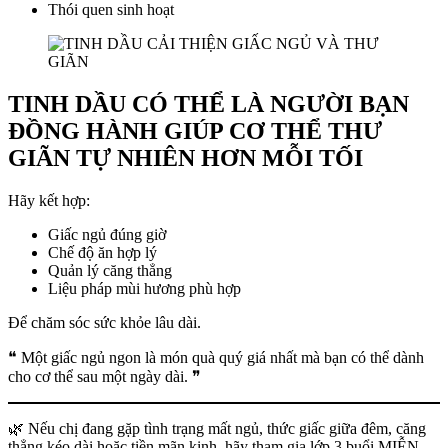
Thói quen sinh hoạt
TINH DẦU CÓ THỂ LÀ NGƯỜI BẠN
ĐỒNG HÀNH GIÚP CƠ THỂ THƯ
GIÃN TỰ NHIÊN HƠN MỖI TỐI
Hãy kết hợp:
Giấc ngủ đúng giờ
Chế độ ăn hợp lý
Quản lý căng thẳng
Liệu pháp mùi hương phù hợp
Để chăm sóc sức khỏe lâu dài.
❝ Một giấc ngủ ngon là món quà quý giá nhất mà bạn có thể dành
cho cơ thể sau một ngày dài. ❞
🌿 Nếu chị đang gặp tình trạng mất ngủ, thức giấc giữa đêm, căng
thẳng kéo dài hoặc tiền mãn kinh, hãy tham gia lớp 3 buổi MIỄN