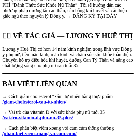
PHÍ “Đánh Thức Sức Khỏe Nữ Thần”. Tôi sẽ hướng dẫn các
phương pháp dưỡng tâm an thần, cân bằng khí huyết và cải thiện
giấc ngủ theo nguyên lý Đông y. → ĐĂNG KÝ TẠI ĐÂY
👩‍⚕️ VỀ TÁC GIẢ — LƯƠNG Y HUÊ THỊ
Lương y Huê Thị có hơn 14 năm kinh nghiệm trong lĩnh vực Đông
y phụ nữ, tiền mãn kinh, mãn kinh và chăm sóc sức khỏe toàn diện.
Chuyên hỗ trợ điều hòa khí huyết, dưỡng Can Tỳ Thận và nâng cao
chất lượng sống cho phụ nữ sau tuổi 35.
BÀI VIẾT LIÊN QUAN
→ Cách giảm cholesterol “xấu” tự nhiên bằng thực phẩm
/giam-cholesterol-xau-tu-nhien/
→ Vai trò của vitamin D với sức khỏe phụ nữ tuổi 35+
/vai-tro-vitamin-d-phu-nu-35-plus/
→ Cách phân biệt viêm xoang với cảm cúm thông thường
/phan-biet-viem-xoang-va-cam-cum/