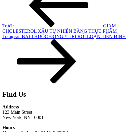
bài
viết
Trước
GIẢM
CHOLESTEROL XẤU TỰ NHIÊN BẰNG THỰC PHẨM
Bài
Trang sau
BÀI THUỐC ĐÔNG Y TRỊ RỐI LOẠN TIỀN ĐÌNH
tiếp
theo
Find Us
Address
123 Main Street
New York, NY 10001
Hours