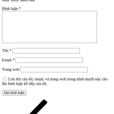
Bình luận
*
Tên
*
Email
*
Trang web
Lưu tên của tôi, email, và trang web trong trình duyệt này cho
lần bình luận kế tiếp của tôi.
Điều
Bài
cũ
hướng
hơn