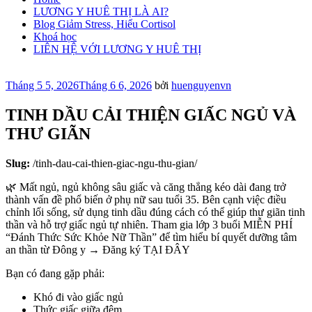
LƯƠNG Y HUÊ THỊ LÀ AI?
Blog Giảm Stress, Hiểu Cortisol
Khoá học
LIÊN HỆ VỚI LƯƠNG Y HUÊ THỊ
Đăng
Tháng 5 5, 2026
Tháng 6 6, 2026
bởi
huenguyenvn
trong
TINH DẦU CẢI THIỆN GIẤC NGỦ VÀ
THƯ GIÃN
Slug:
/tinh-dau-cai-thien-giac-ngu-thu-gian/
🌿 Mất ngủ, ngủ không sâu giấc và căng thẳng kéo dài đang trở
thành vấn đề phổ biến ở phụ nữ sau tuổi 35. Bên cạnh việc điều
chỉnh lối sống, sử dụng tinh dầu đúng cách có thể giúp thư giãn tinh
thần và hỗ trợ giấc ngủ tự nhiên. Tham gia lớp 3 buổi MIỄN PHÍ
“Đánh Thức Sức Khỏe Nữ Thần” để tìm hiểu bí quyết dưỡng tâm
an thần từ Đông y → Đăng ký TẠI ĐÂY
Bạn có đang gặp phải:
Khó đi vào giấc ngủ
Thức giấc giữa đêm