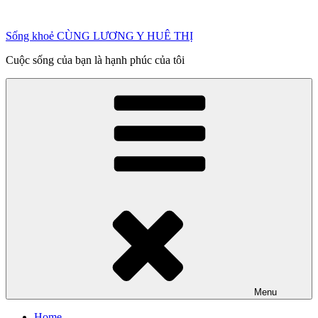
Chuyển
đến
Sống khoẻ CÙNG LƯƠNG Y HUÊ THỊ
phần
nội
Cuộc sống của bạn là hạnh phúc của tôi
dung
Menu
Home