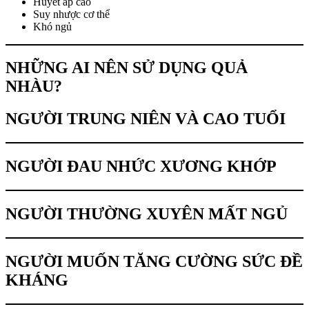
Huyết áp cao
Suy nhược cơ thể
Khó ngủ
NHỮNG AI NÊN SỬ DỤNG QUẢ
NHÀU?
NGƯỜI TRUNG NIÊN VÀ CAO TUỔI
NGƯỜI ĐAU NHỨC XƯƠNG KHỚP
NGƯỜI THƯỜNG XUYÊN MẤT NGỦ
NGƯỜI MUỐN TĂNG CƯỜNG SỨC ĐỀ
KHÁNG