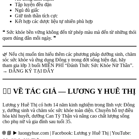
Tập luyện đều đặn
Ngủ đủ giấc
Giữ tinh thần tích cực
Kết hợp các dược liệu tự nhiên phù hợp
❝ Sức khỏe bền vững không đến từ phép màu mà đến từ những thói
quen đúng đắn mỗi ngày. ❞
🌿 Nếu chị muốn tìm hiểu thêm các phương pháp dưỡng sinh, chăm
sóc sức khỏe và ứng dụng Đông y trong đời sống hiện đại, hãy
tham gia lớp 3 buổi MIỄN PHÍ “Đánh Thức Sức Khỏe Nữ Thần”.
→ ĐĂNG KÝ TẠI ĐÂY
👩‍⚕️ VỀ TÁC GIẢ — LƯƠNG Y HUÊ THỊ
Lương y Huê Thị có hơn 14 năm kinh nghiệm trong lĩnh vực Đông
y, dưỡng sinh và chăm sóc sức khỏe toàn diện. Chuyên hỗ trợ điều
hòa khí huyết, dưỡng Can Tỳ Thận và nâng cao chất lượng sống
cho phụ nữ và gia đình sau tuổi 35.
🌐 📘 ▶️ luongyhue.com | Facebook: Lương y Huê Thị | YouTube: