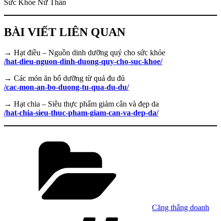
Sức Khỏe Nữ Thần
BÀI VIẾT LIÊN QUAN
→ Hạt điều – Nguồn dinh dưỡng quý cho sức khỏe
/hat-dieu-nguon-dinh-duong-quy-cho-suc-khoe/
→ Các món ăn bổ dưỡng từ quả đu đủ
/cac-mon-an-bo-duong-tu-qua-du-du/
→ Hạt chia – Siêu thực phẩm giảm cân và đẹp da
/hat-chia-sieu-thuc-pham-giam-can-va-dep-da/
Danh
mục
Căng thẳng doanh
Tag