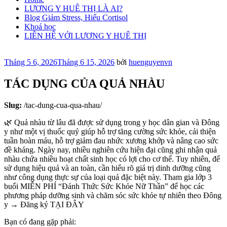
LƯƠNG Y HUÊ THỊ LÀ AI?
Blog Giảm Stress, Hiểu Cortisol
Khoá học
LIÊN HỆ VỚI LƯƠNG Y HUÊ THỊ
Đăng
Tháng 5 6, 2026
Tháng 6 15, 2026
bởi
huenguyenvn
trong
TÁC DỤNG CỦA QUẢ NHÀU
Slug:
/tac-dung-cua-qua-nhau/
🌿 Quả nhàu từ lâu đã được sử dụng trong y học dân gian và Đông
y như một vị thuốc quý giúp hỗ trợ tăng cường sức khỏe, cải thiện
tuần hoàn máu, hỗ trợ giảm đau nhức xương khớp và nâng cao sức
đề kháng. Ngày nay, nhiều nghiên cứu hiện đại cũng ghi nhận quả
nhàu chứa nhiều hoạt chất sinh học có lợi cho cơ thể. Tuy nhiên, để
sử dụng hiệu quả và an toàn, cần hiểu rõ giá trị dinh dưỡng cũng
như công dụng thực sự của loại quả đặc biệt này. Tham gia lớp 3
buổi MIỄN PHÍ “Đánh Thức Sức Khỏe Nữ Thần” để học các
phương pháp dưỡng sinh và chăm sóc sức khỏe tự nhiên theo Đông
y → Đăng ký TẠI ĐÂY
Bạn có đang gặp phải: