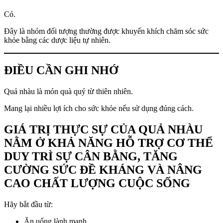
Có.
Đây là nhóm đối tượng thường được khuyến khích chăm sóc sức
khỏe bằng các dược liệu tự nhiên.
ĐIỀU CẦN GHI NHỚ
Quả nhàu là món quà quý từ thiên nhiên.
Mang lại nhiều lợi ích cho sức khỏe nếu sử dụng đúng cách.
GIÁ TRỊ THỰC SỰ CỦA QUẢ NHÀU
NẰM Ở KHẢ NĂNG HỖ TRỢ CƠ THỂ
DUY TRÌ SỰ CÂN BẰNG, TĂNG
CƯỜNG SỨC ĐỀ KHÁNG VÀ NÂNG
CAO CHẤT LƯỢNG CUỘC SỐNG
Hãy bắt đầu từ:
Ăn uống lành mạnh