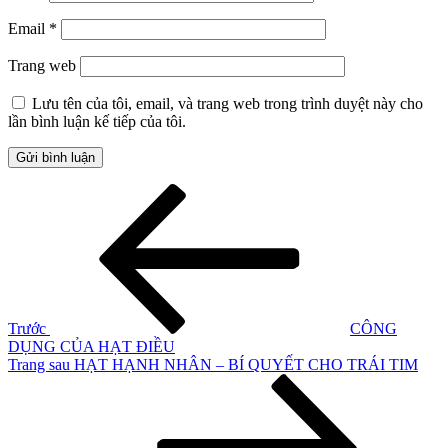
Email
*
Trang web
Lưu tên của tôi, email, và trang web trong trình duyệt này cho
lần bình luận kế tiếp của tôi.
Điều
Bài
cũ
hướng
hơn
bài
viết
Trước
CÔNG
DỤNG CỦA HẠT ĐIỀU
Bài
Trang sau
HẠT HẠNH NHÂN – BÍ QUYẾT CHO TRÁI TIM
tiếp
theo