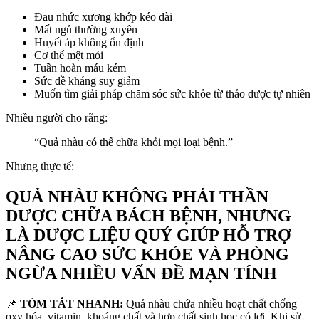
Đau nhức xương khớp kéo dài
Mất ngủ thường xuyên
Huyết áp không ổn định
Cơ thể mệt mỏi
Tuần hoàn máu kém
Sức đề kháng suy giảm
Muốn tìm giải pháp chăm sóc sức khỏe từ thảo dược tự nhiên
Nhiều người cho rằng:
“Quả nhàu có thể chữa khỏi mọi loại bệnh.”
Nhưng thực tế:
QUẢ NHÀU KHÔNG PHẢI THẦN
DƯỢC CHỮA BÁCH BỆNH, NHƯNG
LÀ DƯỢC LIỆU QUÝ GIÚP HỖ TRỢ
NÂNG CAO SỨC KHỎE VÀ PHÒNG
NGỪA NHIỀU VẤN ĐỀ MẠN TÍNH
📌
TÓM TẮT NHANH:
Quả nhàu chứa nhiều hoạt chất chống
oxy hóa, vitamin, khoáng chất và hợp chất sinh học có lợi. Khi sử