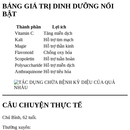
BẢNG GIÁ TRỊ DINH DƯỠNG NỔI
BẬT
Thành phần
Lợi ích
Vitamin C
Tăng miễn dịch
Kali
Hỗ trợ tim mạch
Magie
Hỗ trợ thần kinh
Flavonoid
Chống oxy hóa
Scopoletin
Hỗ trợ tuần hoàn
Polysaccharide
Hỗ trợ miễn dịch
Anthraquinone
Hỗ trợ tiêu hóa
CÂU CHUYỆN THỰC TẾ
Chú Bình, 62 tuổi.
Thường xuyên: