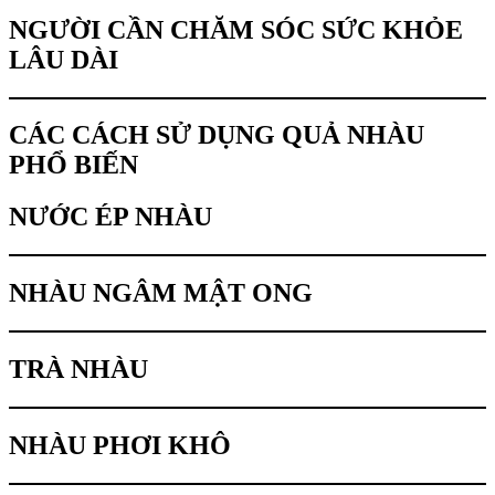
NGƯỜI CẦN CHĂM SÓC SỨC KHỎE
LÂU DÀI
CÁC CÁCH SỬ DỤNG QUẢ NHÀU
PHỔ BIẾN
NƯỚC ÉP NHÀU
NHÀU NGÂM MẬT ONG
TRÀ NHÀU
NHÀU PHƠI KHÔ