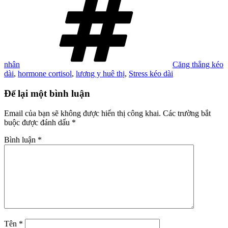
nhân
Căng thẳng kéo
dài
,
hormone cortisol
,
lương y huê thị
,
Stress kéo dài
Để lại một bình luận
Email của bạn sẽ không được hiển thị công khai.
Các trường bắt
buộc được đánh dấu
*
Bình luận
*
Tên
*