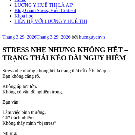
LƯƠNG Y HUÊ THỊ LÀ AI?
Blog Giảm Stress, Hiểu Cortisol
Khoá học
LIÊN HỆ VỚI LƯƠNG Y HUÊ THỊ
Đăng
Tháng 3 29, 2026
Tháng 3 29, 2026
bởi
huenguyenvn
trong
STRESS NHẸ NHƯNG KHÔNG HẾT –
TRẠNG THÁI KÉO DÀI NGUY HIỂM
Stress nhẹ nhưng không hết là trạng thái rất dễ bị bỏ qua.
Bạn không căng rõ.
Không áp lực lớn.
Không có vấn đề nghiêm trọng.
Bạn vẫn:
Làm việc bình thường.
Giữ trách nhiệm.
Không thấy mình “bị stress”.
Nhưng: