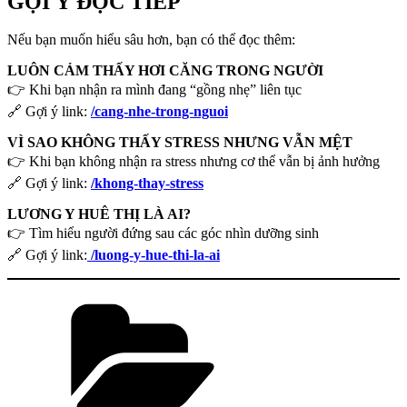
GỢI Ý ĐỌC TIẾP
Nếu bạn muốn hiểu sâu hơn, bạn có thể đọc thêm:
LUÔN CẢM THẤY HƠI CĂNG TRONG NGƯỜI
👉 Khi bạn nhận ra mình đang “gồng nhẹ” liên tục
🔗 Gợi ý link:
/cang-nhe-trong-nguoi
VÌ SAO KHÔNG THẤY STRESS NHƯNG VẪN MỆT
👉 Khi bạn không nhận ra stress nhưng cơ thể vẫn bị ảnh hưởng
🔗 Gợi ý link:
/khong-thay-stress
LƯƠNG Y HUÊ THỊ LÀ AI?
👉 Tìm hiểu người đứng sau các góc nhìn dưỡng sinh
🔗 Gợi ý link:
/luong-y-hue-thi-la-ai
Danh
mục