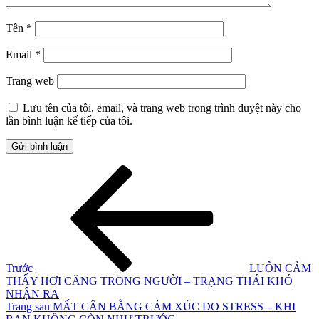
Tên
*
Email
*
Trang web
Lưu tên của tôi, email, và trang web trong trình duyệt này cho
lần bình luận kế tiếp của tôi.
Điều
Bài
cũ
hướng
hơn
bài
viết
Trước
LUÔN CẢM
THẤY HƠI CĂNG TRONG NGƯỜI – TRẠNG THÁI KHÓ
NHẬN RA
Bài
Trang sau
MẤT CÂN BẰNG CẢM XÚC DO STRESS – KHI
tiếp