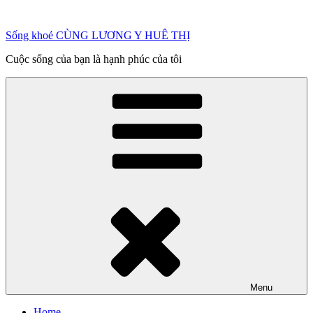
Chuyển
đến
Sống khoẻ CÙNG LƯƠNG Y HUÊ THỊ
phần
nội
Cuộc sống của bạn là hạnh phúc của tôi
dung
Menu
Home