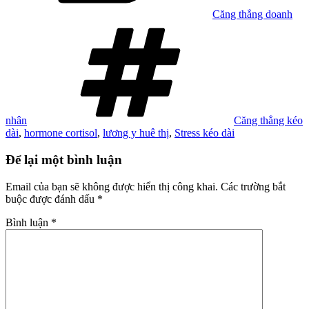
Căng thẳng doanh
Tag
nhân
Căng thẳng kéo
dài
,
hormone cortisol
,
lương y huê thị
,
Stress kéo dài
Để lại một bình luận
Email của bạn sẽ không được hiển thị công khai.
Các trường bắt
buộc được đánh dấu
*
Bình luận
*