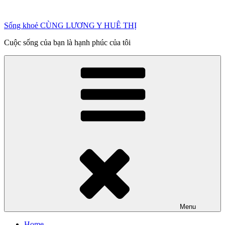
Chuyển
đến
Sống khoẻ CÙNG LƯƠNG Y HUÊ THỊ
phần
nội
Cuộc sống của bạn là hạnh phúc của tôi
dung
Menu
Home