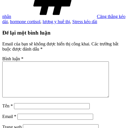
nhân
Căng thẳng kéo
dài
,
hormone cortisol
,
lương y huê thị
,
Stress kéo dài
Để lại một bình luận
Email của bạn sẽ không được hiển thị công khai.
Các trường bắt
buộc được đánh dấu
*
Bình luận
*
Tên
*
Email
*
Trang web