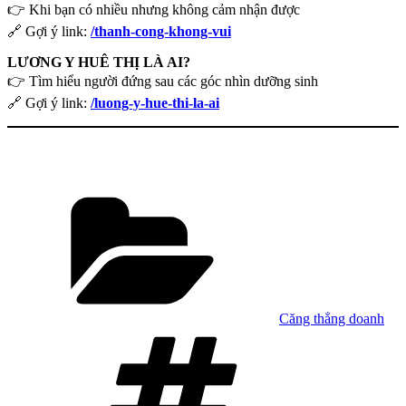
👉 Khi bạn có nhiều nhưng không cảm nhận được
🔗 Gợi ý link:
/thanh-cong-khong-vui
LƯƠNG Y HUÊ THỊ LÀ AI?
👉 Tìm hiểu người đứng sau các góc nhìn dưỡng sinh
🔗 Gợi ý link:
/luong-y-hue-thi-la-ai
Danh
mục
Căng thẳng doanh
Tag