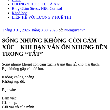
LƯƠNG Y HUÊ THỊ LÀ AI?
Blog Giảm Stress, Hiểu Cortisol
Khoá học
LIÊN HỆ VỚI LƯƠNG Y HUÊ THỊ
Đăng
Tháng 3 31, 2026
Tháng 3 30, 2026
bởi
huenguyenvn
trong
SỐNG NHƯNG KHÔNG CÒN CẢM
XÚC – KHI BẠN VẪN ỔN NHƯNG BÊN
TRONG “TẮT”
Sống nhưng không còn cảm xúc là trạng thái rất khó giải thích.
Bạn không gặp vấn đề lớn.
Không khủng hoảng.
Không sụp đổ.
Bạn vẫn:
Làm việc.
Giao tiếp.
Giữ vai trò của mình.