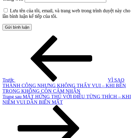
Lưu tên của tôi, email, và trang web trong trình duyệt này cho
lần bình luận kế tiếp của tôi.
Điều
Bài
cũ
hướng
hơn
bài
viết
Trước
VÌ SAO
THÀNH CÔNG NHƯNG KHÔNG THẤY VUI – KHI BÊN
TRONG KHÔNG CÒN CẢM NHẬN
Bài
Trang sau
MẤT HỨNG THÚ VỚI ĐIỀU TỪNG THÍCH – KHI
tiếp
NIỀM VUI DẦN BIẾN MẤT
theo