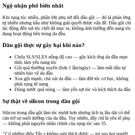
Ngộ nhận phổ biến nhất
Khi rụng tóc nhiều, phần lớn phụ nữ đổi dầu gội — đó là phản ứng
tự nhiên nhưng hầu như không giải quyết được vấn đề. Dầu gội chỉ
tác động đến sợi tóc chết đã mọc ra, không ảnh hưởng đến nang tóc
đang hoạt động bên trong da đầu.
Dầu gội thực sự gây hại khi nào?
Chứa SLS/SLES nồng độ cao — gây kích ứng da đầu mạn
tính, làm yếu nang tóc
Gội quá thường xuyên (hơn 1 lần/ngày) — làm mất dầu tự
nhiên bảo vệ da đầu
Xoa gội mạnh, chà xát da đầu — làm đứt tóc cơ học, không
phải rụng từ nang
Dùng nước quá nóng — làm yếu sợi tóc và kích thích da đầu
Sự thật về silicon trong dầu gội
Silicon trong dầu gội làm tóc mượt hơn nhưng tích tụ lâu dài có thể
cản trở sự nuôi dưỡng của da đầu. Tuy nhiên, đây chỉ là yếu tố phụ
— không phải nguyên nhân chính của rụng tóc sau 35.
“Có những điều Tây y không giải thích được — tại sao hai người