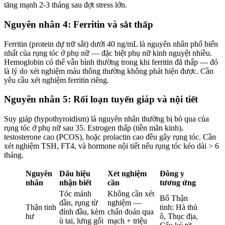
tăng mạnh 2-3 tháng sau đợt stress lớn.
Nguyên nhân 4: Ferritin và sắt thấp
Ferritin (protein dự trữ sắt) dưới 40 ng/mL là nguyên nhân phổ biến
nhất của rụng tóc ở phụ nữ — đặc biệt phụ nữ kinh nguyệt nhiều.
Hemoglobin có thể vẫn bình thường trong khi ferritin đã thấp — đó
là lý do xét nghiệm máu thông thường không phát hiện được. Cần
yêu cầu xét nghiệm ferritin riêng.
Nguyên nhân 5: Rối loạn tuyến giáp và nội tiết
Suy giáp (hypothyroidism) là nguyên nhân thường bị bỏ qua của
rụng tóc ở phụ nữ sau 35. Estrogen thấp (tiền mãn kinh),
testosterone cao (PCOS), hoặc prolactin cao đều gây rụng tóc. Cần
xét nghiệm TSH, FT4, và hormone nội tiết nếu rụng tóc kéo dài > 6
tháng.
Nguyên
Dấu hiệu
Xét nghiệm
Đông y
nhân
nhận biết
cần
tương ứng
Tóc mảnh
Không cần xét
Bổ Thận
dần, rụng từ
nghiệm —
Thận tinh
tinh: Hà thủ
đỉnh đầu, kèm
chẩn đoán qua
hư
ô, Thục địa,
ù tai, lưng gối
mạch + triệu