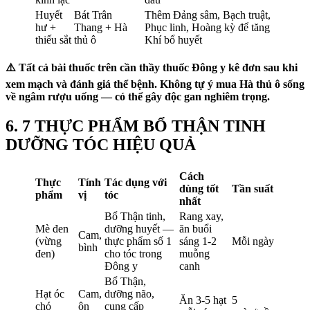
Huyết
Bát Trân
Thêm Đảng sâm, Bạch truật,
hư +
Thang + Hà
Phục linh, Hoàng kỳ để tăng
thiếu sắt
thủ ô
Khí bổ huyết
⚠️ Tất cả bài thuốc trên cần thầy thuốc Đông y kê đơn sau khi
xem mạch và đánh giá thể bệnh. Không tự ý mua Hà thủ ô sống
về ngâm rượu uống — có thể gây độc gan nghiêm trọng.
6. 7 THỰC PHẨM BỔ THẬN TINH
DƯỠNG TÓC HIỆU QUẢ
Cách
Thực
Tính
Tác dụng với
dùng tốt
Tần suất
phẩm
vị
tóc
nhất
Bổ Thận tinh,
Rang xay,
Mè đen
dưỡng huyết —
ăn buổi
Cam,
(vừng
thực phẩm số 1
sáng 1-2
Mỗi ngày
bình
đen)
cho tóc trong
muỗng
Đông y
canh
Bổ Thận,
Hạt óc
Cam,
dưỡng não,
Ăn 3-5 hạt
5
chó
ôn
cung cấp