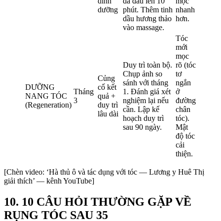
dinh
da đầu lên 10
mọc
dưỡng
phút. Thêm tinh
nhanh
dầu hương thảo
hơn.
vào massage.
Tóc
mới
mọc
Duy trì toàn bộ.
rõ (tóc
Chụp ảnh so
tơ
Củng
sánh với tháng
ngắn
DƯỠNG
cố kết
Tháng
1. Đánh giá xét
ở
NANG TÓC
quả +
3
nghiệm lại nếu
đường
(Regeneration)
duy trì
cần. Lập kế
chân
lâu dài
hoạch duy trì
tóc).
sau 90 ngày.
Mật
độ tóc
cải
thiện.
[Chèn video: ‘Hà thủ ô và tác dụng với tóc — Lương y Huê Thị
giải thích’ — kênh YouTube]
10. 10 CÂU HỎI THƯỜNG GẶP VỀ
RỤNG TÓC SAU 35