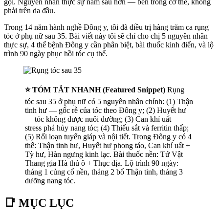
gội. Nguyên nhân thực sự nằm sâu hơn — bên trong cơ thể, không
phải trên da đầu.
Trong 14 năm hành nghề Đông y, tôi đã điều trị hàng trăm ca rụng
tóc ở phụ nữ sau 35. Bài viết này tôi sẽ chỉ cho chị 5 nguyên nhân
thực sự, 4 thể bệnh Đông y cần phân biệt, bài thuốc kinh điển, và lộ
trình 90 ngày phục hồi tóc cụ thể.
⭐ TÓM TẮT NHANH (Featured Snippet)
Rụng
tóc sau 35 ở phụ nữ có 5 nguyên nhân chính: (1) Thận
tinh hư — gốc rễ của tóc theo Đông y; (2) Huyết hư
— tóc không được nuôi dưỡng; (3) Can khí uất —
stress phá hủy nang tóc; (4) Thiếu sắt và ferritin thấp;
(5) Rối loạn tuyến giáp và nội tiết. Trong Đông y có 4
thể: Thận tinh hư, Huyết hư phong táo, Can khí uất +
Tỳ hư, Hàn ngưng kinh lạc. Bài thuốc nền: Tứ Vật
Thang gia Hà thủ ô + Thục địa. Lộ trình 90 ngày:
tháng 1 củng cố nền, tháng 2 bổ Thận tinh, tháng 3
dưỡng nang tóc.
📑 MỤC LỤC