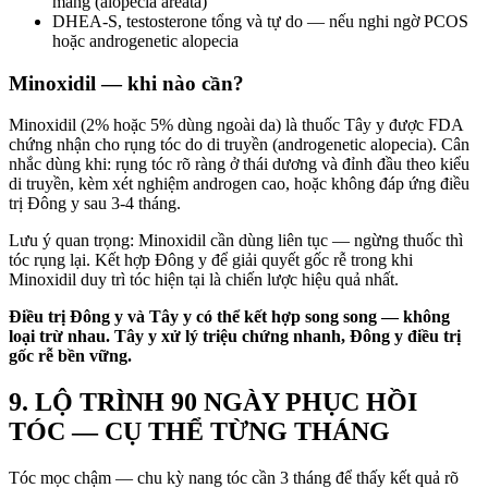
mảng (alopecia areata)
DHEA-S, testosterone tổng và tự do — nếu nghi ngờ PCOS
hoặc androgenetic alopecia
Minoxidil — khi nào cần?
Minoxidil (2% hoặc 5% dùng ngoài da) là thuốc Tây y được FDA
chứng nhận cho rụng tóc do di truyền (androgenetic alopecia). Cân
nhắc dùng khi: rụng tóc rõ ràng ở thái dương và đỉnh đầu theo kiểu
di truyền, kèm xét nghiệm androgen cao, hoặc không đáp ứng điều
trị Đông y sau 3-4 tháng.
Lưu ý quan trọng: Minoxidil cần dùng liên tục — ngừng thuốc thì
tóc rụng lại. Kết hợp Đông y để giải quyết gốc rễ trong khi
Minoxidil duy trì tóc hiện tại là chiến lược hiệu quả nhất.
Điều trị Đông y và Tây y có thể kết hợp song song — không
loại trừ nhau. Tây y xử lý triệu chứng nhanh, Đông y điều trị
gốc rễ bền vững.
9. LỘ TRÌNH 90 NGÀY PHỤC HỒI
TÓC — CỤ THỂ TỪNG THÁNG
Tóc mọc chậm — chu kỳ nang tóc cần 3 tháng để thấy kết quả rõ