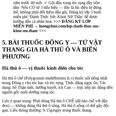
sớm trước 40 tuổi ✓ Gội đầu xong tóc rụng đầy bồn
tắm Nếu CÓ từ 3 dấu hiệu — đây là lúc điều trị đúng
thể, không phải đổi thêm dầu gội. Đăng ký lớp 3 buổi
miễn phí ‘Đánh Thức Sức Khoẻ Nữ Thần’ để được
hướng dẫn cá nhân hoá.
>>> ĐĂNG KÝ LỚP
MIỄN PHÍ → luongyhue.com/lop-danh-thuc-suc-
khoe-nu-than/ <<<
5. BÀI THUỐC ĐÔNG Y — TỨ VẬT
THANG GIA HÀ THỦ Ô VÀ BIẾN
PHƯƠNG
Hà thủ ô — vị thuốc kinh điển cho tóc
Hà thủ ô chế (Polygonum multiflorum) là vị thuốc nổi tiếng nhất
trong Đông y cho tóc bạc và tóc rụng. Tính: đắng ngọt, ôn. Tác
dụng: bổ Thận tinh, dưỡng huyết, ích Can — trực tiếp tác động đến
nguồn gốc nuôi dưỡng nang tóc.
Lưu ý quan trọng: Phải dùng Hà thủ ô CHẾ (đã bào chế với đậu
đen) — không dùng Hà thủ ô sống. Hà thủ ô sống có thể gây độc
gan. Liều thông thường: 9-15g/ngày trong thuốc thang.