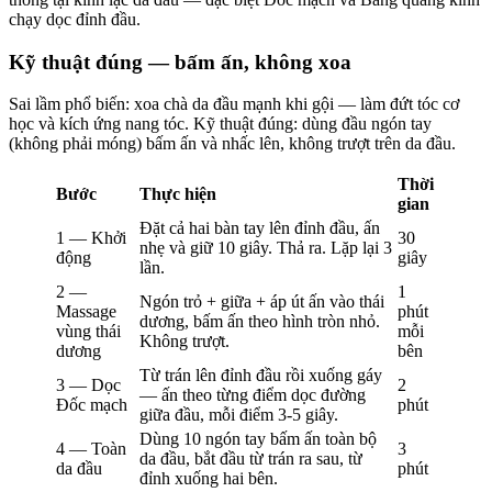
chạy dọc đỉnh đầu.
Kỹ thuật đúng — bấm ấn, không xoa
Sai lầm phổ biến: xoa chà da đầu mạnh khi gội — làm đứt tóc cơ
học và kích ứng nang tóc. Kỹ thuật đúng: dùng đầu ngón tay
(không phải móng) bấm ấn và nhấc lên, không trượt trên da đầu.
Thời
Bước
Thực hiện
gian
Đặt cả hai bàn tay lên đỉnh đầu, ấn
1 — Khởi
30
nhẹ và giữ 10 giây. Thả ra. Lặp lại 3
động
giây
lần.
2 —
1
Ngón trỏ + giữa + áp út ấn vào thái
Massage
phút
dương, bấm ấn theo hình tròn nhỏ.
vùng thái
mỗi
Không trượt.
dương
bên
Từ trán lên đỉnh đầu rồi xuống gáy
3 — Dọc
2
— ấn theo từng điểm dọc đường
Đốc mạch
phút
giữa đầu, mỗi điểm 3-5 giây.
Dùng 10 ngón tay bấm ấn toàn bộ
4 — Toàn
3
da đầu, bắt đầu từ trán ra sau, từ
da đầu
phút
đỉnh xuống hai bên.