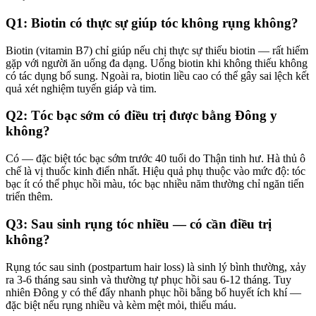
Q1: Biotin có thực sự giúp tóc không rụng không?
Biotin (vitamin B7) chỉ giúp nếu chị thực sự thiếu biotin — rất hiếm
gặp với người ăn uống đa dạng. Uống biotin khi không thiếu không
có tác dụng bổ sung. Ngoài ra, biotin liều cao có thể gây sai lệch kết
quả xét nghiệm tuyến giáp và tim.
Q2: Tóc bạc sớm có điều trị được bằng Đông y
không?
Có — đặc biệt tóc bạc sớm trước 40 tuổi do Thận tinh hư. Hà thủ ô
chế là vị thuốc kinh điển nhất. Hiệu quả phụ thuộc vào mức độ: tóc
bạc ít có thể phục hồi màu, tóc bạc nhiều năm thường chỉ ngăn tiến
triển thêm.
Q3: Sau sinh rụng tóc nhiều — có cần điều trị
không?
Rụng tóc sau sinh (postpartum hair loss) là sinh lý bình thường, xảy
ra 3-6 tháng sau sinh và thường tự phục hồi sau 6-12 tháng. Tuy
nhiên Đông y có thể đẩy nhanh phục hồi bằng bổ huyết ích khí —
đặc biệt nếu rụng nhiều và kèm mệt mỏi, thiếu máu.