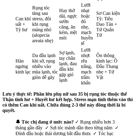
Lưỡi
Rụng tóc
Hay thở
nhạt
tăng sau
Sơ Can kiện
dài, ngực
hoặc
Can khí
stress, đôi
Tỳ: Tiêu
sườn
đỏ
uất +
khi rụng
Dao Tán +
căng, ăn
nhẹ,
Tỳ hư
mảng nhỏ
Tứ Quân
kém, mệt
mạch
(alopecia
Tử
mỏi
huyền
areata nhẹ)
tế
Lưỡi
Sợ lạnh,
Da đầu lạnh
nhợt
Ôn thông
tay chân
Hàn
khi sờ, rụng
rêu
kinh lạc: Ô
lạnh, đau
ngưng
nhiều vào
trắng,
Đầu Thang
đầu khi
kinh lạc
mùa lạnh, tóc
mạch
nhẹ + Tứ
gặp gió
giòn dễ gãy
trầm
Vật
lạnh
khẩn
Lưu ý thực tế: Phần lớn phụ nữ sau 35 bị rụng tóc thuộc thể
Thận tinh hư + Huyết hư kết hợp. Stress mạn tính thêm vào thì
có thêm Can khí uất. Chữa đúng 2-3 thể này đồng thời là bí
quyết.
🔔 Tóc chị đang ở mức nào?
✓ Rụng nhiều hơn 3
tháng gần đây ✓ Sợi tóc mảnh dần theo từng năm ✓
Đỉnh đầu hoặc thái dương bắt đầu thưa ✓ Tóc bạc