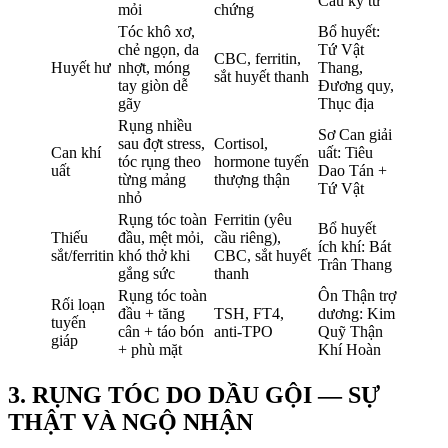
Cẩu kỷ tử
mỏi
chứng
Tóc khô xơ,
Bổ huyết:
chẻ ngọn, da
Tứ Vật
CBC, ferritin,
Huyết hư
nhợt, móng
Thang,
sắt huyết thanh
tay giòn dễ
Đương quy,
gãy
Thục địa
Rụng nhiều
Sơ Can giải
sau đợt stress,
Cortisol,
Can khí
uất: Tiêu
tóc rụng theo
hormone tuyến
uất
Dao Tán +
từng mảng
thượng thận
Tứ Vật
nhỏ
Rụng tóc toàn
Ferritin (yêu
Bổ huyết
Thiếu
đầu, mệt mỏi,
cầu riêng),
ích khí: Bát
sắt/ferritin
khó thở khi
CBC, sắt huyết
Trân Thang
gắng sức
thanh
Rụng tóc toàn
Ôn Thận trợ
Rối loạn
đầu + tăng
TSH, FT4,
dương: Kim
tuyến
cân + táo bón
anti-TPO
Quỹ Thận
giáp
+ phù mặt
Khí Hoàn
3. RỤNG TÓC DO DẦU GỘI — SỰ
THẬT VÀ NGỘ NHẬN