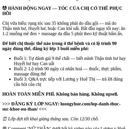
💆 HÀNH ĐỘNG NGAY — TÓC CỦA CHỊ CÓ THỂ PHỤC
HỒI
Chị vừa hiểu: rụng tóc sau 35 không phải do dầu gội — mà do
Thận tinh hư, Huyết hư, hoặc Can khí uất. Bắt đầu ngay tối nay: ăn
1-2 muỗng mè đen + massage da đầu 5 phút theo kỹ thuật bấm ấn.
Để biết chị thuộc thể nào trong 4 thể bệnh và có lộ trình 90
ngày đúng thể, đăng ký lớp 3 buổi miễn phí:
Buổi 1: Tự đánh giá 9 thể chất — biết mình Thận tinh hư hay
Huyết hư hay Can uất
Buổi 2: Lộ trình 90 ngày cá nhân hoá — thuốc, thực phẩm,
massage đúng thể
Buổi 3: Q&A trực tiếp với Lương y Huê Thị — trả lời đúng
câu hỏi của chị
HOÀN TOÀN MIỄN PHÍ. Không bán hàng. Không upsell.
>>> ĐĂNG KÝ LỚP NGAY: luongyhue.com/lop-danh-thuc-
suc-khoe-nu-than/ <<<
⏰ Lớp đợt tới khai giảng tháng sau. Còn 12/30 chỗ.
💬 Comment ‘NỮ THẦN’ dưới bất kỳ video nào của Lương y Huê