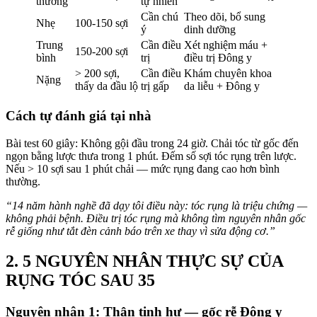
thường
tự nhiên
Cần chú
Theo dõi, bổ sung
Nhẹ
100-150 sợi
ý
dinh dưỡng
Trung
Cần điều
Xét nghiệm máu +
150-200 sợi
bình
trị
điều trị Đông y
> 200 sợi,
Cần điều
Khám chuyên khoa
Nặng
thấy da đầu lộ
trị gấp
da liễu + Đông y
Cách tự đánh giá tại nhà
Bài test 60 giây: Không gội đầu trong 24 giờ. Chải tóc từ gốc đến
ngọn bằng lược thưa trong 1 phút. Đếm số sợi tóc rụng trên lược.
Nếu > 10 sợi sau 1 phút chải — mức rụng đang cao hơn bình
thường.
“14 năm hành nghề đã dạy tôi điều này: tóc rụng là triệu chứng —
không phải bệnh. Điều trị tóc rụng mà không tìm nguyên nhân gốc
rễ giống như tắt đèn cảnh báo trên xe thay vì sửa động cơ.”
2. 5 NGUYÊN NHÂN THỰC SỰ CỦA
RỤNG TÓC SAU 35
Nguyên nhân 1: Thận tinh hư — gốc rễ Đông y