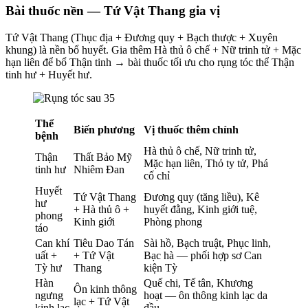
Bài thuốc nền — Tứ Vật Thang gia vị
Tứ Vật Thang (Thục địa + Đương quy + Bạch thược + Xuyên
khung) là nền bổ huyết. Gia thêm Hà thủ ô chế + Nữ trinh tử + Mặc
hạn liên để bổ Thận tinh → bài thuốc tối ưu cho rụng tóc thể Thận
tinh hư + Huyết hư.
Thể
Biến phương
Vị thuốc thêm chính
bệnh
Hà thủ ô chế, Nữ trinh tử,
Thận
Thất Bảo Mỹ
Mặc hạn liên, Thỏ ty tử, Phá
tinh hư
Nhiêm Đan
cố chỉ
Huyết
Tứ Vật Thang
Đương quy (tăng liều), Kê
hư
+ Hà thủ ô +
huyết đằng, Kinh giới tuệ,
phong
Kinh giới
Phòng phong
táo
Can khí
Tiêu Dao Tán
Sài hồ, Bạch truật, Phục linh,
uất +
+ Tứ Vật
Bạc hà — phối hợp sơ Can
Tỳ hư
Thang
kiện Tỳ
Hàn
Quế chi, Tế tân, Khương
Ôn kinh thông
ngưng
hoạt — ôn thông kinh lạc da
lạc + Tứ Vật
kinh lạc
đầu