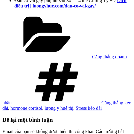
Đau cổ vai gáy phụ nữ sau 30 — 4 thể Chứng Tý + 7
cách
điều trị | luongyhue.com/dau-co-vai-gay/
Danh
mục
Căng thẳng doanh
Tag
nhân
Căng thẳng kéo
dài
,
hormone cortisol
,
lương y huê thị
,
Stress kéo dài
Để lại một bình luận
Email của bạn sẽ không được hiển thị công khai.
Các trường bắt