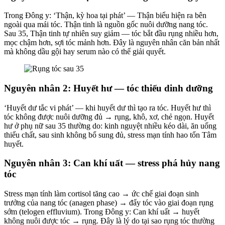
Trong Đông y: ‘Thận, kỳ hoa tại phát’ — Thận biểu hiện ra bên
ngoài qua mái tóc. Thận tinh là nguồn gốc nuôi dưỡng nang tóc.
Sau 35, Thận tinh tự nhiên suy giảm — tóc bắt đầu rụng nhiều hơn,
mọc chậm hơn, sợi tóc mảnh hơn. Đây là nguyên nhân căn bản nhất
mà không dầu gội hay serum nào có thể giải quyết.
Nguyên nhân 2: Huyết hư — tóc thiếu dinh dưỡng
‘Huyết dư tắc vi phát’ — khi huyết dư thì tạo ra tóc. Huyết hư thì
tóc không được nuôi dưỡng đủ → rụng, khô, xơ, chẻ ngọn. Huyết
hư ở phụ nữ sau 35 thường do: kinh nguyệt nhiều kéo dài, ăn uống
thiếu chất, sau sinh không bổ sung đủ, stress mạn tính hao tổn Tâm
huyết.
Nguyên nhân 3: Can khí uất — stress phá hủy nang
tóc
Stress mạn tính làm cortisol tăng cao → ức chế giai đoạn sinh
trưởng của nang tóc (anagen phase) → đẩy tóc vào giai đoạn rụng
sớm (telogen effluvium). Trong Đông y: Can khí uất → huyết
không nuôi được tóc → rụng. Đây là lý do tại sao rụng tóc thường