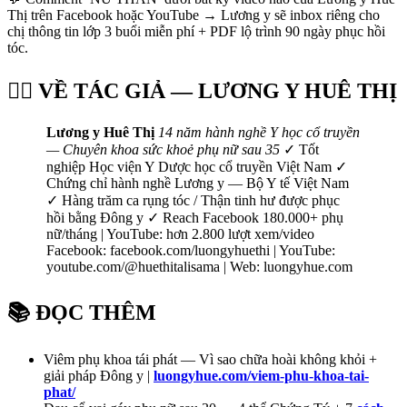
Thị trên Facebook hoặc YouTube → Lương y sẽ inbox riêng cho
chị thông tin lớp 3 buổi miễn phí + PDF lộ trình 90 ngày phục hồi
tóc.
👩‍⚕️ VỀ TÁC GIẢ — LƯƠNG Y HUÊ THỊ
Lương y Huê Thị
14 năm hành nghề Y học cổ truyền
— Chuyên khoa sức khoẻ phụ nữ sau 35
✓ Tốt
nghiệp Học viện Y Dược học cổ truyền Việt Nam ✓
Chứng chỉ hành nghề Lương y — Bộ Y tế Việt Nam
✓ Hàng trăm ca rụng tóc / Thận tinh hư được phục
hồi bằng Đông y ✓ Reach Facebook 180.000+ phụ
nữ/tháng | YouTube: hơn 2.800 lượt xem/video
Facebook: facebook.com/luongyhuethi | YouTube:
youtube.com/@huethitalisama | Web: luongyhue.com
📚 ĐỌC THÊM
Viêm phụ khoa tái phát — Vì sao chữa hoài không khỏi +
giải pháp Đông y |
luongyhue.com/viem-phu-khoa-tai-
phat/