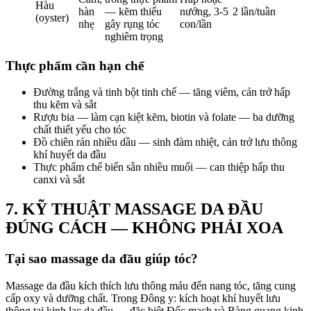
Hàu
hàn
— kẽm thiếu
nướng, 3-5
2 lần/tuần
(oyster)
nhẹ
gây rụng tóc
con/lần
nghiêm trọng
Thực phẩm cần hạn chế
Đường trắng và tinh bột tinh chế — tăng viêm, cản trở hấp
thu kẽm và sắt
Rượu bia — làm cạn kiệt kẽm, biotin và folate — ba dưỡng
chất thiết yếu cho tóc
Đồ chiên rán nhiều dầu — sinh đàm nhiệt, cản trở lưu thông
khí huyết da đầu
Thực phẩm chế biến sẵn nhiều muối — can thiệp hấp thu
canxi và sắt
7. KỸ THUẬT MASSAGE DA ĐẦU
ĐÚNG CÁCH — KHÔNG PHẢI XOA
Tại sao massage da đầu giúp tóc?
Massage da đầu kích thích lưu thông máu đến nang tóc, tăng cung
cấp oxy và dưỡng chất. Trong Đông y: kích hoạt khí huyết lưu
thông tại kinh lạc da đầu — đặc biệt Đốc mạch và Bàng quang kinh