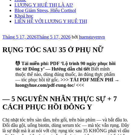
LƯƠNG Y HUÊ THỊ LÀ AI?
Blog Giảm Stress, Hiểu Cortisol
Khoá học
LIÊN HỆ VỚI LƯƠNG Y HUÊ THỊ
Đăng
Tháng 5 17, 2026
Tháng 5 17, 2026
bởi
huenguyenvn
trong
RỤNG TÓC SAU 35 Ở PHỤ NỮ
💆 Tải miễn phí: PDF ‘Lộ trình 90 ngày phục hồi
tóc từ Đông y’ — Hướng dẫn chi tiết
Biết mình
thuộc thể nào, dùng đúng thuốc, ăn đúng thực phẩm
— tóc phục hồi từ gốc.
>>> TẢI PDF MIỄN PHÍ →
luongyhue.com/pdf-rung-toc/ <<<
— 5 NGUYÊN NHÂN THỰC SỰ + 7
CÁCH PHỤC HỒI ĐÔNG Y
Chị nhặt tóc trên sàn tắm, trên gối, trên bàn phím — và bắt đầu lo.
Đổi dầu gội, uống biotin, dùng serum tóc — mà tóc vẫn rụng. Đây
là sự thật mà ít ai nói với chị: rụng tóc sau 35 KHÔNG phải vì dầu