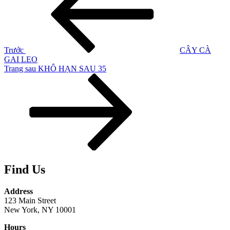
bài
viết
Trước
CÂY CÀ
GAI LEO
Bài
Trang sau
KHÔ HẠN SAU 35
tiếp
theo
Find Us
Address
123 Main Street
New York, NY 10001
Hours