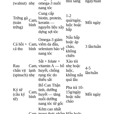
mỗi sáng
ngày/tuần
(walnut)
nhẹ
omega-3 nuôi
nang tóc
Cung cấp
1-2
Trứng gà
biotin, protein,
Cam,
quả/ngày,
(toàn
keratin —
Mỗi ngày
bình
luộc hoặc
trứng)
nguyên liệu xây
hấp
dựng sợi tóc
Nấu hấp
Omega-3 giảm
hoặc áp
Cá hồi +
Cam,
viêm da đầu,
chảo,
3 lần/tuần
cá thu
bình
selenium bảo vệ
không
nang tóc
chiên
Sắt + folate +
Xào tỏi
Rau
Cam,
vitamin A — bổ
nhẹ hoặc
4-5
chân vịt
lạnh
huyết, chống
luộc,
lần/tuần
(spinach)
nhẹ
rụng tóc do
không nấu
thiếu sắt
quá lâu
Bổ Can Thận
Pha trà 10-
Kỷ tử
tinh, dưỡng
Cam,
15g/ngày
(câu kỷ
huyết — tăng
Mỗi ngày
bình
hoặc nấu
tử)
nuôi dưỡng
cháo
nang tóc từ gốc
Kẽm cao nhất
Cam,
trong thực phẩm
Hấp hoặc