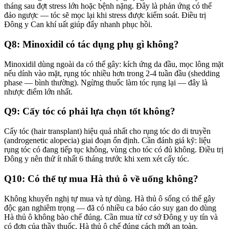
tháng sau đợt stress lớn hoặc bệnh nặng. Đây là phản ứng có thể
đảo ngược — tóc sẽ mọc lại khi stress được kiểm soát. Điều trị
Đông y Can khí uất giúp đẩy nhanh phục hồi.
Q8: Minoxidil có tác dụng phụ gì không?
Minoxidil dùng ngoài da có thể gây: kích ứng da đầu, mọc lông mặt
nếu dính vào mặt, rụng tóc nhiều hơn trong 2-4 tuần đầu (shedding
phase — bình thường). Ngừng thuốc làm tóc rụng lại — đây là
nhược điểm lớn nhất.
Q9: Cấy tóc có phải lựa chọn tốt không?
Cấy tóc (hair transplant) hiệu quả nhất cho rụng tóc do di truyền
(androgenetic alopecia) giai đoạn ổn định. Cần đánh giá kỹ: liệu
rụng tóc có đang tiếp tục không, vùng cho tóc có đủ không. Điều trị
Đông y nên thử ít nhất 6 tháng trước khi xem xét cấy tóc.
Q10: Có thể tự mua Hà thủ ô về uống không?
Không khuyến nghị tự mua và tự dùng. Hà thủ ô sống có thể gây
độc gan nghiêm trọng — đã có nhiều ca báo cáo suy gan do dùng
Hà thủ ô không bào chế đúng. Cần mua từ cơ sở Đông y uy tín và
có đơn của thầy thuốc. Hà thủ ô chế đúng cách mới an toàn.