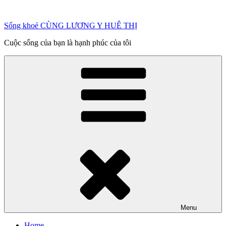
Chuyển
đến
Sống khoẻ CÙNG LƯƠNG Y HUÊ THỊ
phần
nội
Cuộc sống của bạn là hạnh phúc của tôi
dung
Menu
Home