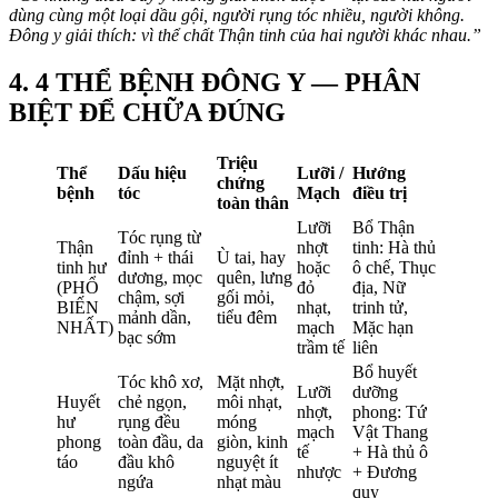
dùng cùng một loại dầu gội, người rụng tóc nhiều, người không.
Đông y giải thích: vì thể chất Thận tinh của hai người khác nhau.”
4. 4 THỂ BỆNH ĐÔNG Y — PHÂN
BIỆT ĐỂ CHỮA ĐÚNG
Triệu
Thể
Dấu hiệu
Lưỡi /
Hướng
chứng
bệnh
tóc
Mạch
điều trị
toàn thân
Lưỡi
Bổ Thận
Tóc rụng từ
Thận
nhợt
tinh: Hà thủ
đỉnh + thái
Ù tai, hay
tinh hư
hoặc
ô chế, Thục
dương, mọc
quên, lưng
(PHỔ
đỏ
địa, Nữ
chậm, sợi
gối mỏi,
BIẾN
nhạt,
trinh tử,
mảnh dần,
tiểu đêm
NHẤT)
mạch
Mặc hạn
bạc sớm
trầm tế
liên
Bổ huyết
Tóc khô xơ,
Mặt nhợt,
Lưỡi
dưỡng
Huyết
chẻ ngọn,
môi nhạt,
nhợt,
phong: Tứ
hư
rụng đều
móng
mạch
Vật Thang
phong
toàn đầu, da
giòn, kinh
tế
+ Hà thủ ô
táo
đầu khô
nguyệt ít
nhược
+ Đương
ngứa
nhạt màu
quy