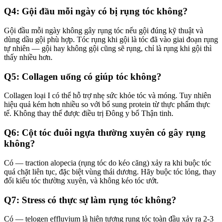
Q4: Gội đầu mỗi ngày có bị rụng tóc không?
Gội đầu mỗi ngày không gây rụng tóc nếu gội đúng kỹ thuật và
dùng dầu gội phù hợp. Tóc rụng khi gội là tóc đã vào giai đoạn rụng
tự nhiên — gội hay không gội cũng sẽ rụng, chỉ là rụng khi gội thì
thấy nhiều hơn.
Q5: Collagen uống có giúp tóc không?
Collagen loại I có thể hỗ trợ nhẹ sức khỏe tóc và móng. Tuy nhiên
hiệu quả kém hơn nhiều so với bổ sung protein từ thực phẩm thực
tế. Không thay thế được điều trị Đông y bổ Thận tinh.
Q6: Cột tóc đuôi ngựa thường xuyên có gây rụng
không?
Có — traction alopecia (rụng tóc do kéo căng) xảy ra khi buộc tóc
quá chặt liên tục, đặc biệt vùng thái dương. Hãy buộc tóc lỏng, thay
đổi kiểu tóc thường xuyên, và không kéo tóc ướt.
Q7: Stress có thực sự làm rụng tóc không?
Có — telogen effluvium là hiện tượng rụng tóc toàn đầu xảy ra 2-3