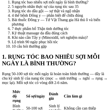
Rụng tóc bao nhiêu sợi mỗi ngày là bình thường?
5 nguyên nhân thực sự của rụng tóc sau 35
Rụng tóc do dầu gội — sự thật và ngộ nhận
4 thể bệnh Đông y — phân biệt để chữa đúng
Bài thuốc Đông y — Tứ Vật Thang gia Hà thủ ô và biến
phương
7 thực phẩm bổ Thận tinh dưỡng tóc
Kỹ thuật massage da đầu đúng cách
Khi nào cần Tây y (Minoxidil, xét nghiệm máu)?
Lộ trình 90 ngày phục hồi tóc
10 câu hỏi thường gặp
1. RỤNG TÓC BAO NHIÊU SỢI MỖI
NGÀY LÀ BÌNH THƯỜNG?
Rụng 50-100 sợi tóc mỗi ngày là hoàn toàn bình thường — đây là
chu kỳ sinh lý của nang tóc (mọc → sinh trưởng → nghỉ → rụng →
mọc lại). Mỗi sợi tóc có vòng đời 2-6 năm.
Mức
Đánh
độ
Số sợi/ngày
Cần làm gì
giá
rụng
Bình
Sinh lý
50-100 sợi
Không cần can thiệp