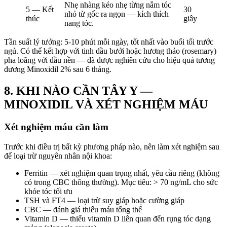
Nhẹ nhàng kéo nhẹ từng nắm tóc
5 — Kết
30
nhỏ từ gốc ra ngọn — kích thích
thúc
giây
nang tóc.
Tần suất lý tưởng: 5-10 phút mỗi ngày, tốt nhất vào buổi tối trước
ngủ. Có thể kết hợp với tinh dầu bưởi hoặc hương thảo (rosemary)
pha loãng với dầu nền — đã được nghiên cứu cho hiệu quả tương
đương Minoxidil 2% sau 6 tháng.
8. KHI NÀO CẦN TÂY Y —
MINOXIDIL VÀ XÉT NGHIỆM MÁU
Xét nghiệm máu cần làm
Trước khi điều trị bất kỳ phương pháp nào, nên làm xét nghiệm sau
để loại trừ nguyên nhân nội khoa:
Ferritin — xét nghiệm quan trọng nhất, yêu cầu riêng (không
có trong CBC thông thường). Mục tiêu: > 70 ng/mL cho sức
khỏe tóc tối ưu
TSH và FT4 — loại trừ suy giáp hoặc cường giáp
CBC — đánh giá thiếu máu tổng thể
Vitamin D — thiếu vitamin D liên quan đến rụng tóc dạng