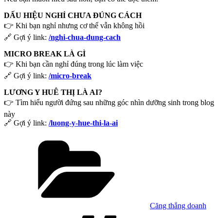
DẤU HIỆU NGHỈ CHƯA ĐÚNG CÁCH
👉 Khi bạn nghỉ nhưng cơ thể vẫn không hồi
🔗 Gợi ý link:
/nghi-chua-dung-cach
MICRO BREAK LÀ GÌ
👉 Khi bạn cần nghỉ đúng trong lúc làm việc
🔗 Gợi ý link:
/micro-break
LƯƠNG Y HUÊ THỊ LÀ AI?
👉 Tìm hiểu người đứng sau những góc nhìn dưỡng sinh trong blog
này
🔗 Gợi ý link:
/luong-y-hue-thi-la-ai
Danh
mục
Căng thẳng doanh
Tag