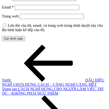
Email
*
Trang web
Lưu tên của tôi, email, và trang web trong trình duyệt này cho
lần bình luận kế tiếp của tôi.
Điều
Bài
cũ
hướng
hơn
bài
viết
Trước
DẤU HIỆU
NGHỈ CHƯA ĐÚNG CÁCH – CÀNG NGHỈ CÀNG MỆT
Bài
Trang sau
CÁCH NGHỈ ĐÚNG CHO NGƯỜI LÀM VIỆC TRÍ
tiếp
ÓC – KHÔNG PHẢI NGỦ THÊM
theo