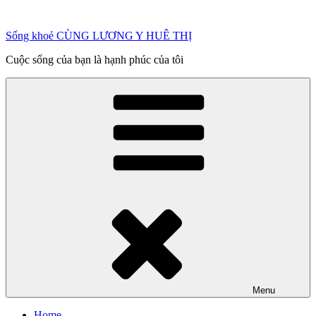
Chuyển
đến
Sống khoẻ CÙNG LƯƠNG Y HUÊ THỊ
phần
nội
Cuộc sống của bạn là hạnh phúc của tôi
dung
Menu
Home