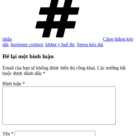
nhân
Căng thẳng kéo
dài
,
hormone cortisol
,
lương y huê thị
,
Stress kéo dài
Để lại một bình luận
Email của bạn sẽ không được hiển thị công khai.
Các trường bắt
buộc được đánh dấu
*
Bình luận
*
Tên
*