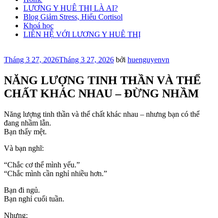
LƯƠNG Y HUÊ THỊ LÀ AI?
Blog Giảm Stress, Hiểu Cortisol
Khoá học
LIÊN HỆ VỚI LƯƠNG Y HUÊ THỊ
Đăng
Tháng 3 27, 2026
Tháng 3 27, 2026
bởi
huenguyenvn
trong
NĂNG LƯỢNG TINH THẦN VÀ THỂ
CHẤT KHÁC NHAU – ĐỪNG NHẦM
Năng lượng tinh thần và thể chất khác nhau – nhưng bạn có thể
đang nhầm lẫn.
Bạn thấy mệt.
Và bạn nghĩ:
“Chắc cơ thể mình yếu.”
“Chắc mình cần nghỉ nhiều hơn.”
Bạn đi ngủ.
Bạn nghỉ cuối tuần.
Nhưng: