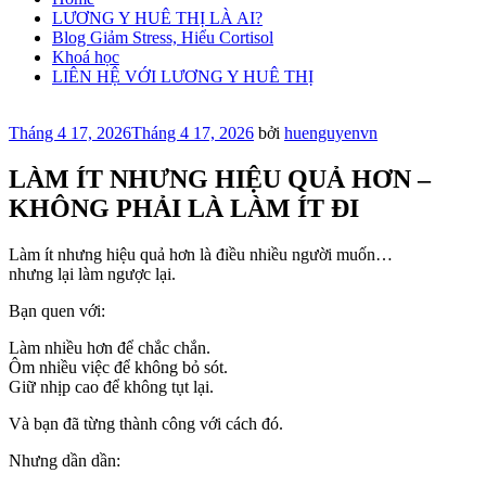
LƯƠNG Y HUÊ THỊ LÀ AI?
Blog Giảm Stress, Hiểu Cortisol
Khoá học
LIÊN HỆ VỚI LƯƠNG Y HUÊ THỊ
Đăng
Tháng 4 17, 2026
Tháng 4 17, 2026
bởi
huenguyenvn
trong
LÀM ÍT NHƯNG HIỆU QUẢ HƠN –
KHÔNG PHẢI LÀ LÀM ÍT ĐI
Làm ít nhưng hiệu quả hơn là điều nhiều người muốn…
nhưng lại làm ngược lại.
Bạn quen với:
Làm nhiều hơn để chắc chắn.
Ôm nhiều việc để không bỏ sót.
Giữ nhịp cao để không tụt lại.
Và bạn đã từng thành công với cách đó.
Nhưng dần dần: