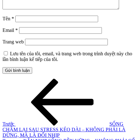
Tên
*
Email
*
Trang web
Lưu tên của tôi, email, và trang web trong trình duyệt này cho
lần bình luận kế tiếp của tôi.
Điều
Bài
cũ
hướng
hơn
bài
viết
Trước
SỐNG
CHẬM LẠI SAU STRESS KÉO DÀI – KHÔNG PHẢI LÀ
DỪNG, MÀ LÀ ĐỔI NHỊP