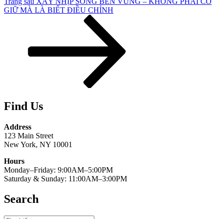
Bài
Trang sau
XÂY NHỊP SỐNG BỀN VỮNG – KHÔNG PHẢI CỐ
tiếp
GIỮ MÀ LÀ BIẾT ĐIỀU CHỈNH
theo
Find Us
Address
123 Main Street
New York, NY 10001
Hours
Monday–Friday: 9:00AM–5:00PM
Saturday & Sunday: 11:00AM–3:00PM
Search