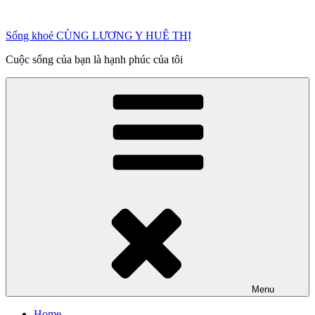
Chuyển
đến
Sống khoẻ CÙNG LƯƠNG Y HUÊ THỊ
phần
nội
Cuộc sống của bạn là hạnh phúc của tôi
dung
Menu
Home