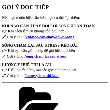
GỢI Ý ĐỌC TIẾP
Nếu bạn muốn hiểu sâu hơn, bạn có thể đọc thêm:
KHI NÀO CẦN THAY ĐỔI LỐI SỐNG HOÀN TOÀN
👉 Khi cách làm cũ không còn phù hợp
🔗 Gợi ý link:
/khi-nao-can-thay-doi-loi-song
SỐNG CHẬM LẠI SAU STRESS KÉO DÀI
👉 Khi bạn cần giảm nhịp để giữ hiệu quả bền
🔗 Gợi ý link:
/song-cham-lai-sau-stress
LƯƠNG Y HUÊ THỊ LÀ AI?
👉 Hiểu người đứng sau các góc nhìn trong bài
🔗 Gợi ý link:
/luong-y-hue-thi-la-ai
Danh
mục