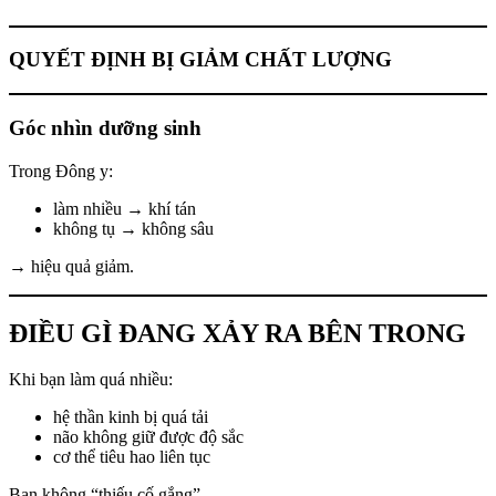
QUYẾT ĐỊNH BỊ GIẢM CHẤT LƯỢNG
Góc nhìn dưỡng sinh
Trong Đông y:
làm nhiều → khí tán
không tụ → không sâu
→ hiệu quả giảm.
ĐIỀU GÌ ĐANG XẢY RA BÊN TRONG
Khi bạn làm quá nhiều:
hệ thần kinh bị quá tải
não không giữ được độ sắc
cơ thể tiêu hao liên tục
Bạn không “thiếu cố gắng”.