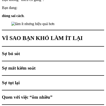
Bạn đang:
dùng sai cách
.
VÌ SAO BẠN KHÓ LÀM ÍT LẠI
Sợ bỏ sót
Sợ mất kiểm soát
Sợ tụt lại
Quen với việc “ôm nhiều”