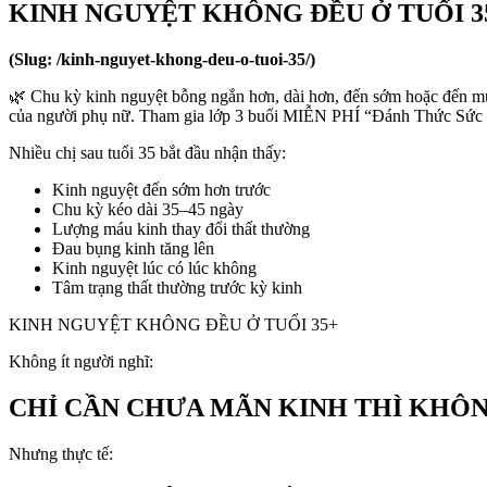
KINH NGUYỆT KHÔNG ĐỀU Ở TUỔI 3
(Slug: /kinh-nguyet-khong-deu-o-tuoi-35/)
🌿 Chu kỳ kinh nguyệt bỗng ngắn hơn, dài hơn, đến sớm hoặc đến muộ
của người phụ nữ. Tham gia lớp 3 buổi MIỄN PHÍ “Đánh Thức 
Nhiều chị sau tuổi 35 bắt đầu nhận thấy:
Kinh nguyệt đến sớm hơn trước
Chu kỳ kéo dài 35–45 ngày
Lượng máu kinh thay đổi thất thường
Đau bụng kinh tăng lên
Kinh nguyệt lúc có lúc không
Tâm trạng thất thường trước kỳ kinh
KINH NGUYỆT KHÔNG ĐỀU Ở TUỔI 35+
Không ít người nghĩ:
CHỈ CẦN CHƯA MÃN KINH THÌ KHÔN
Nhưng thực tế: