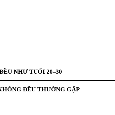
ỀU NHƯ TUỔI 20–30
T KHÔNG ĐỀU THƯỜNG GẶP