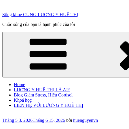
Chuyển
đến
Sống khoẻ CÙNG LƯƠNG Y HUÊ THỊ
phần
nội
Cuộc sống của bạn là hạnh phúc của tôi
dung
Home
LƯƠNG Y HUÊ THỊ LÀ AI?
Blog Giảm Stress, Hiểu Cortisol
Khoá học
LIÊN HỆ VỚI LƯƠNG Y HUÊ THỊ
Đăng
Tháng 5 3, 2026
Tháng 6 15, 2026
bởi
huenguyenvn
trong