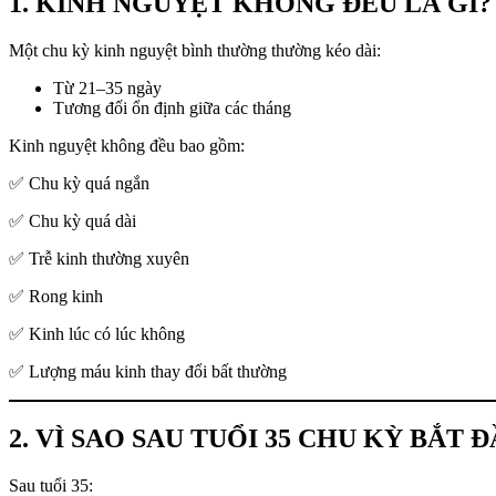
1. KINH NGUYỆT KHÔNG ĐỀU LÀ GÌ?
Một chu kỳ kinh nguyệt bình thường thường kéo dài:
Từ 21–35 ngày
Tương đối ổn định giữa các tháng
Kinh nguyệt không đều bao gồm:
✅ Chu kỳ quá ngắn
✅ Chu kỳ quá dài
✅ Trễ kinh thường xuyên
✅ Rong kinh
✅ Kinh lúc có lúc không
✅ Lượng máu kinh thay đổi bất thường
2. VÌ SAO SAU TUỔI 35 CHU KỲ BẮT 
Sau tuổi 35: