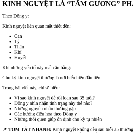
KINH NGUYỆT LÀ “TẤM GƯƠNG” PHẢ
Theo Đông y:
Kinh nguyệt liên quan mật thiết đến:
Can
Tỳ
Thận
Khí
Huyết
Khi những yếu tố này mất cân bằng:
Chu kỳ kinh nguyệt thường là nơi biểu hiện đầu tiên.
Trong bài viết này, chị sẽ hiểu:
Vì sao kinh nguyệt dễ rối loạn sau 35 tuổi?
Đông y nhìn nhận tình trạng này thế nào?
Những nguyên nhân thường gặp
Các hướng điều hòa theo Đông y
Những thói quen giúp ổn định chu kỳ tự nhiên
📌
TÓM TẮT NHANH:
Kinh nguyệt không đều sau tuổi 35 thường 