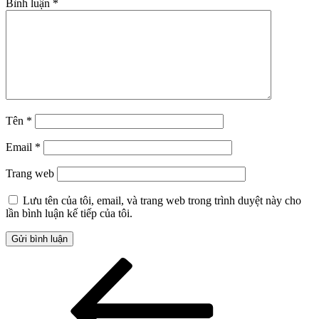
Bình luận
*
Tên
*
Email
*
Trang web
Lưu tên của tôi, email, và trang web trong trình duyệt này cho
lần bình luận kế tiếp của tôi.
Điều
Bài
cũ
hướng
hơn
bài