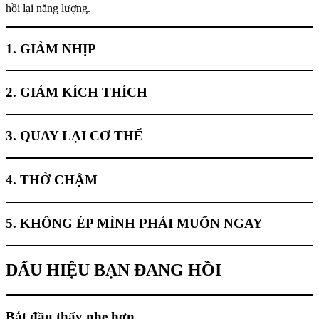
hồi lại năng lượng.
1. GIẢM NHỊP
2. GIẢM KÍCH THÍCH
3. QUAY LẠI CƠ THỂ
4. THỞ CHẬM
5. KHÔNG ÉP MÌNH PHẢI MUỐN NGAY
DẤU HIỆU BẠN ĐANG HỒI
Bắt đầu thấy nhẹ hơn