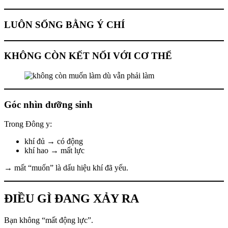
LUÔN SỐNG BẰNG Ý CHÍ
KHÔNG CÒN KẾT NỐI VỚI CƠ THỂ
Góc nhìn dưỡng sinh
Trong Đông y:
khí đủ → có động
khí hao → mất lực
→ mất “muốn” là dấu hiệu khí đã yếu.
ĐIỀU GÌ ĐANG XẢY RA
Bạn không “mất động lực”.