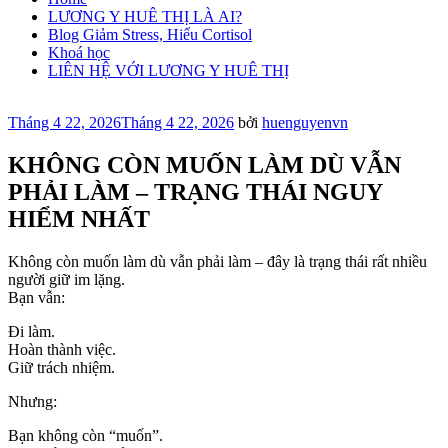
LƯƠNG Y HUÊ THỊ LÀ AI?
Blog Giảm Stress, Hiểu Cortisol
Khoá học
LIÊN HỆ VỚI LƯƠNG Y HUÊ THỊ
Đăng
Tháng 4 22, 2026
Tháng 4 22, 2026
bởi
huenguyenvn
trong
KHÔNG CÒN MUỐN LÀM DÙ VẪN
PHẢI LÀM – TRẠNG THÁI NGUY
HIỂM NHẤT
Không còn muốn làm dù vẫn phải làm – đây là trạng thái rất nhiều
người giữ im lặng.
Bạn vẫn:
Đi làm.
Hoàn thành việc.
Giữ trách nhiệm.
Nhưng:
Bạn không còn “muốn”.