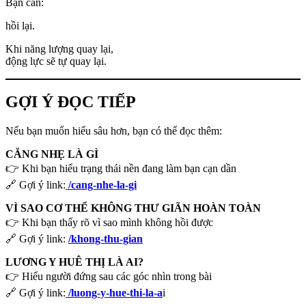
Bạn cần:
hồi lại.
Khi năng lượng quay lại,
động lực sẽ tự quay lại.
GỢI Ý ĐỌC TIẾP
Nếu bạn muốn hiểu sâu hơn, bạn có thể đọc thêm:
CĂNG NHẸ LÀ GÌ
👉 Khi bạn hiểu trạng thái nền đang làm bạn cạn dần
🔗 Gợi ý link:
/cang-nhe-la-gi
VÌ SAO CƠ THỂ KHÔNG THƯ GIÃN HOÀN TOÀN
👉 Khi bạn thấy rõ vì sao mình không hồi được
🔗 Gợi ý link:
/khong-thu-gian
LƯƠNG Y HUÊ THỊ LÀ AI?
👉 Hiểu người đứng sau các góc nhìn trong bài
🔗 Gợi ý link:
/luong-y-hue-thi-la-a
i