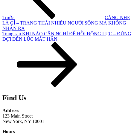
viết
Trước
CĂNG NHẸ
LÀ GÌ – TRẠNG THÁI NHIỀU NGƯỜI SỐNG MÀ KHÔNG
NHẬN RA
Bài
Trang sau
KHI NÀO CẦN NGHỈ ĐỂ HỒI ĐỘNG LỰC – ĐỪNG
tiếp
ĐỢI ĐẾN LÚC MẤT HẲN
theo
Find Us
Address
123 Main Street
New York, NY 10001
Hours