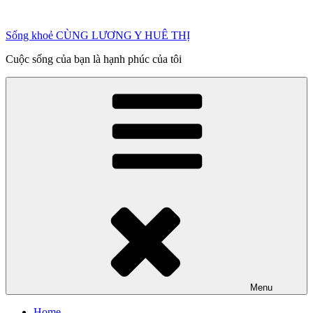
Chuyển
đến
Sống khoẻ CÙNG LƯƠNG Y HUÊ THỊ
phần
nội
Cuộc sống của bạn là hạnh phúc của tôi
dung
Menu
Home