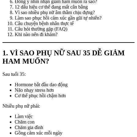
Đông y nhìn nhận giảm ham muốn ra sao?
12 dấu hiệu cơ thể đang mất cân bằng
Vì sao nhiều phụ nữ âm thầm chịu đựng?
Làm sao phục hồi cảm xúc gần gũi tự nhiên?
Câu chuyện bệnh nhân thực tế
Câu hỏi thường gặp (FAQ)
Khi nào nên đi khám?
1. VÌ SAO PHỤ NỮ SAU 35 DỄ GIẢM
HAM MUỐN?
Sau tuổi 35:
Hormone bắt đầu dao động
Não nhạy stress hơn
Cơ thể phục hồi chậm hơn
Nhiều phụ nữ phải:
Làm việc
Chăm con
Chăm gia đình
Gồng cảm xúc mỗi ngày