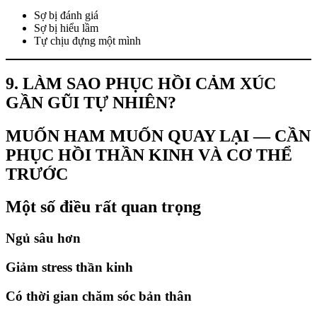
Sợ bị đánh giá
Sợ bị hiểu lầm
Tự chịu đựng một mình
9. LÀM SAO PHỤC HỒI CẢM XÚC
GẦN GŨI TỰ NHIÊN?
MUỐN HAM MUỐN QUAY LẠI — CẦN
PHỤC HỒI THẦN KINH VÀ CƠ THỂ
TRƯỚC
Một số điều rất quan trọng
Ngủ sâu hơn
Giảm stress thần kinh
Có thời gian chăm sóc bản thân