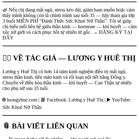
🌿 Nếu chị đang mất ngủ, stress kéo dài, giảm ham muốn hoặc cảm
thấy mình không còn là chính mình sau tuổi 35 — hãy tham gia lớp
3 buổi MIỄN PHÍ “Đánh Thức Sức Khoẻ Nữ Thần”. Tôi sẽ giúp
chị hiểu mối liên hệ giữa thần kinh — hormone — khí huyết — cảm
xúc nữ giới và cách phục hồi tự nhiên từ gốc. → ĐĂNG KÝ TẠI
ĐÂY
👩‍⚕️ VỀ TÁC GIẢ — LƯƠNG Y HUÊ THỊ
Lương y Huê Thị có hơn 14 năm kinh nghiệm điều trị mất ngủ,
stress thần kinh, tiền mãn kinh và rối loạn nội tiết bằng Đông y.
Chuyên về điều hòa thần kinh — khí huyết — Can Thận tự nhiên
cho phụ nữ sau 35 tuổi.
🌐 luongyhue.com | 📘 Facebook: Lương y Huê Thị | ▶️ YouTube:
Sức Khoẻ Nữ Thần
📎 BÀI VIẾT LIÊN QUAN