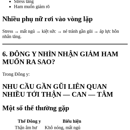
Stress tăng
Ham muốn giảm rõ
Nhiều phụ nữ rơi vào vòng lặp
Stress → mất ngủ → kiệt sức → né tránh gần gũi → áp lực hôn
nhân tăng.
6. ĐÔNG Y NHÌN NHẬN GIẢM HAM
MUỐN RA SAO?
Trong Đông y:
NHU CẦU GẦN GŨI LIÊN QUAN
NHIỀU TỚI THẬN — CAN — TÂM
Một số thể thường gặp
Thể Đông y
Biểu hiện
Thận âm hư
Khô nóng, mất ngủ