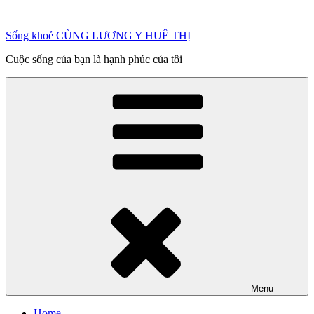
Chuyển
đến
Sống khoẻ CÙNG LƯƠNG Y HUÊ THỊ
phần
nội
Cuộc sống của bạn là hạnh phúc của tôi
dung
Menu
Home