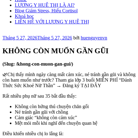
LƯƠNG Y HUÊ THỊ LÀ AI?
Blog Giảm Stress, Hiểu Cortisol
Khoá học
LIÊN HỆ VỚI LƯƠNG Y HUÊ THỊ
Đăng
Tháng 5 27, 2026
Tháng 5 27, 2026
bởi
huenguyenvn
trong
KHÔNG CÒN MUỐN GẦN GŨI
(Slug: /khong-con-muon-gan-gui/)
🌿Chị thấy mình ngày càng mất cảm xúc, né tránh gần gũi và không
còn ham muốn như trước? Tham gia lớp 3 buổi MIỄN PHÍ “Đánh
Thức Sức Khoẻ Nữ Thần” → Đăng ký TẠI ĐÂY
Rất nhiều phụ nữ sau 35 bắt đầu thấy:
Không còn hứng thú chuyện chăn gối
Né tránh gần gũi với chồng
Cảm giác “không còn cảm xúc”
Mệt mỏi mỗi khi nghĩ đến chuyện quan hệ
Điều khiến nhiều chị lo lắng là: