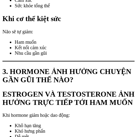
Cảm xúc
Sức khỏe tổng thể
Khi cơ thể kiệt sức
Não sẽ tự giảm:
Ham muốn
Kết nối cảm xúc
Nhu cầu gần gũi
3. HORMONE ẢNH HƯỞNG CHUYỆN
GẦN GŨI THẾ NÀO?
ESTROGEN VÀ TESTOSTERONE ẢNH
HƯỞNG TRỰC TIẾP TỚI HAM MUỐN
Khi hormone giảm hoặc dao động:
Khô hạn tăng
Khó hưng phấn
Dễ mệt