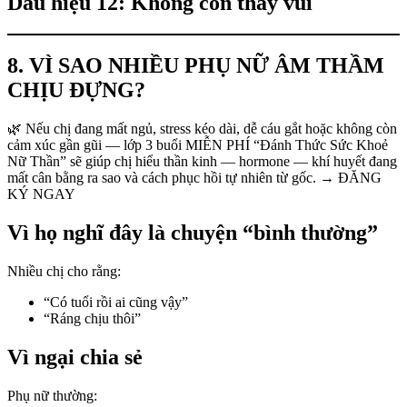
Dấu hiệu 12: Không còn thấy vui
8. VÌ SAO NHIỀU PHỤ NỮ ÂM THẦM
CHỊU ĐỰNG?
🌿 Nếu chị đang mất ngủ, stress kéo dài, dễ cáu gắt hoặc không còn
cảm xúc gần gũi — lớp 3 buổi MIỄN PHÍ “Đánh Thức Sức Khoẻ
Nữ Thần” sẽ giúp chị hiểu thần kinh — hormone — khí huyết đang
mất cân bằng ra sao và cách phục hồi tự nhiên từ gốc. → ĐĂNG
KÝ NGAY
Vì họ nghĩ đây là chuyện “bình thường”
Nhiều chị cho rằng:
“Có tuổi rồi ai cũng vậy”
“Ráng chịu thôi”
Vì ngại chia sẻ
Phụ nữ thường: