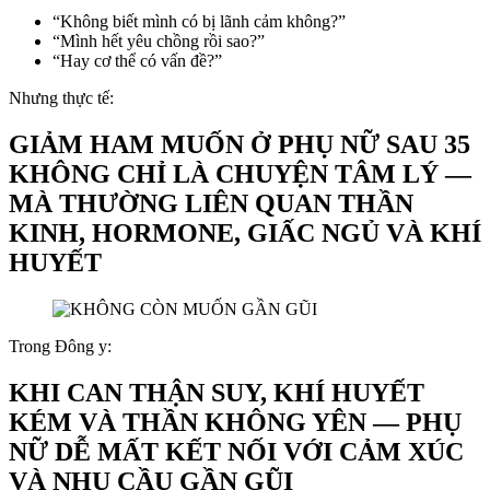
“Không biết mình có bị lãnh cảm không?”
“Mình hết yêu chồng rồi sao?”
“Hay cơ thể có vấn đề?”
Nhưng thực tế:
GIẢM HAM MUỐN Ở PHỤ NỮ SAU 35
KHÔNG CHỈ LÀ CHUYỆN TÂM LÝ —
MÀ THƯỜNG LIÊN QUAN THẦN
KINH, HORMONE, GIẤC NGỦ VÀ KHÍ
HUYẾT
Trong Đông y:
KHI CAN THẬN SUY, KHÍ HUYẾT
KÉM VÀ THẦN KHÔNG YÊN — PHỤ
NỮ DỄ MẤT KẾT NỐI VỚI CẢM XÚC
VÀ NHU CẦU GẦN GŨI