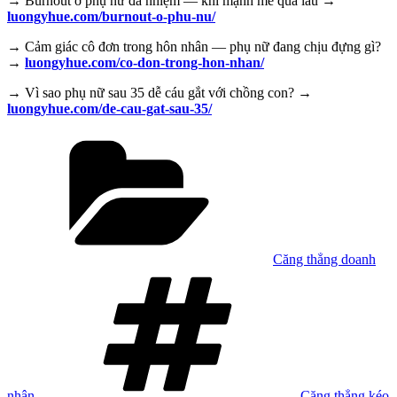
→ Burnout ở phụ nữ đa nhiệm — khi mạnh mẽ quá lâu →
luongyhue.com/burnout-o-phu-nu/
→ Cảm giác cô đơn trong hôn nhân — phụ nữ đang chịu đựng gì?
→
luongyhue.com/co-don-trong-hon-nhan/
→ Vì sao phụ nữ sau 35 dễ cáu gắt với chồng con? →
luongyhue.com/de-cau-gat-sau-35/
Danh
mục
Căng thẳng doanh
Tag
nhân
Căng thẳng kéo