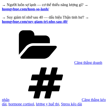
→ Người luôn sợ lạnh — cơ thể thiếu năng lượng gì? →
luongyhue.com/luon-so-lanh/
→ Suy giảm trí nhớ sau 40 — dấu hiệu Thận tinh hư? →
luongyhue.com/suy-giam-tri-nho-sau-40/
Danh
mục
Căng thẳng doanh
Tag
nhân
Căng thẳng kéo
dài
,
hormone cortisol
,
lương y huê thị
,
Stress kéo dài