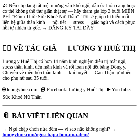
🌿 Nếu chị đang rất mệt nhưng vẫn khó ngủ, đầu óc luôn căng hoặc
cơ thể không thể thư giãn thật sự — hãy tham gia lớp 3 buổi MIỄN
PHÍ “Đánh Thức Sức Khoẻ Nữ Thần”. Tôi sẽ giúp chị hiểu mối
liên hệ giữa thần kinh — nội tiết — stress — giấc ngủ và cách phục
hồi tự nhiên từ gốc. → ĐĂNG KÝ TẠI ĐÂY
👩‍⚕️ VỀ TÁC GIẢ — LƯƠNG Y HUÊ THỊ
Lương y Huê Thị có hơn 14 năm kinh nghiệm điều trị mất ngủ,
stress thần kinh, tiền mãn kinh và rối loạn nội tiết bằng Đông y.
Chuyên về điều hòa thần kinh — khí huyết — Can Thận tự nhiên
cho phụ nữ sau 35 tuổi.
🌐 luongyhue.com | 📘 Facebook: Lương y Huê Thị | ▶️ YouTube:
Sức Khoẻ Nữ Thần
📎 BÀI VIẾT LIÊN QUAN
→ Ngủ chập chờn nửa đêm — vì sao não không nghỉ? →
luongyhue.com/ngu-chap-chon-nua-dem/