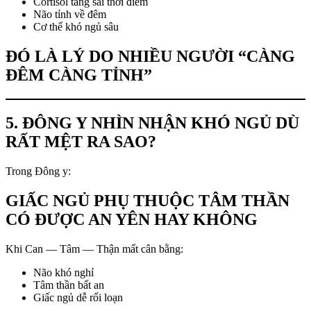
Cortisol tăng sai thời điểm
Não tỉnh về đêm
Cơ thể khó ngủ sâu
ĐÓ LÀ LÝ DO NHIỀU NGƯỜI “CÀNG
ĐÊM CÀNG TỈNH”
5. ĐÔNG Y NHÌN NHẬN KHÓ NGỦ DÙ
RẤT MỆT RA SAO?
Trong Đông y:
GIẤC NGỦ PHỤ THUỘC TÂM THẦN
CÓ ĐƯỢC AN YÊN HAY KHÔNG
Khi Can — Tâm — Thận mất cân bằng:
Não khó nghỉ
Tâm thần bất an
Giấc ngủ dễ rối loạn