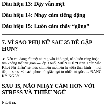
Dấu hiệu 13: Dậy vẫn mệt
Dấu hiệu 14: Nhạy cảm tiếng động
Dấu hiệu 15: Luôn cảm thấy “gồng”
7. VÌ SAO PHỤ NỮ SAU 35 DỄ GẶP
HƠN?
🌿 Nếu chị đang rất mệt nhưng vẫn khó ngủ, não luôn căng hoặc
tim không thể thư giãn — lớp 3 buổi MIỄN PHÍ “Đánh Thức Sức
Khoẻ Nữ Thần” sẽ giúp chị hiểu mối liên hệ giữa thần kinh — nội
tiết — stress và cách phục hồi giấc ngủ tự nhiên từ gốc. → ĐĂNG
KÝ NGAY
SAU 35, NÃO NHẠY CẢM HƠN VỚI
STRESS VÀ THIẾU NGỦ
Ngoài ra: