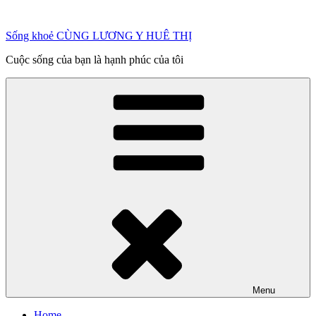
Chuyển
đến
Sống khoẻ CÙNG LƯƠNG Y HUÊ THỊ
phần
nội
Cuộc sống của bạn là hạnh phúc của tôi
dung
Menu
Home