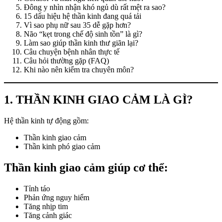
Đông y nhìn nhận khó ngủ dù rất mệt ra sao?
15 dấu hiệu hệ thần kinh đang quá tải
Vì sao phụ nữ sau 35 dễ gặp hơn?
Não “kẹt trong chế độ sinh tồn” là gì?
Làm sao giúp thần kinh thư giãn lại?
Câu chuyện bệnh nhân thực tế
Câu hỏi thường gặp (FAQ)
Khi nào nên kiểm tra chuyên môn?
1. THẦN KINH GIAO CẢM LÀ GÌ?
Hệ thần kinh tự động gồm:
Thần kinh giao cảm
Thần kinh phó giao cảm
Thần kinh giao cảm giúp cơ thể:
Tỉnh táo
Phản ứng nguy hiểm
Tăng nhịp tim
Tăng cảnh giác