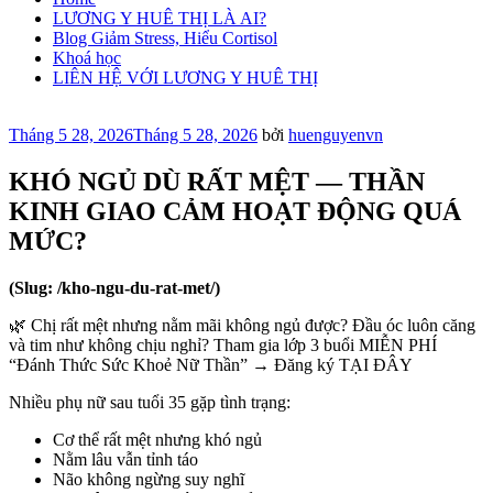
LƯƠNG Y HUÊ THỊ LÀ AI?
Blog Giảm Stress, Hiểu Cortisol
Khoá học
LIÊN HỆ VỚI LƯƠNG Y HUÊ THỊ
Đăng
Tháng 5 28, 2026
Tháng 5 28, 2026
bởi
huenguyenvn
trong
KHÓ NGỦ DÙ RẤT MỆT — THẦN
KINH GIAO CẢM HOẠT ĐỘNG QUÁ
MỨC?
(Slug: /kho-ngu-du-rat-met/)
🌿 Chị rất mệt nhưng nằm mãi không ngủ được? Đầu óc luôn căng
và tim như không chịu nghỉ? Tham gia lớp 3 buổi MIỄN PHÍ
“Đánh Thức Sức Khoẻ Nữ Thần” → Đăng ký TẠI ĐÂY
Nhiều phụ nữ sau tuổi 35 gặp tình trạng:
Cơ thể rất mệt nhưng khó ngủ
Nằm lâu vẫn tỉnh táo
Não không ngừng suy nghĩ