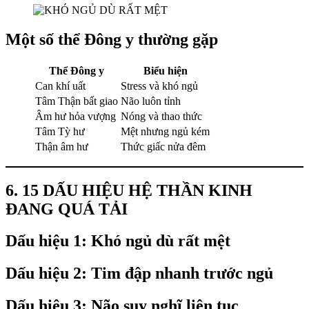
Một số thể Đông y thường gặp
Thể Đông y
Biểu hiện
Can khí uất
Stress và khó ngủ
Tâm Thận bất giao
Não luôn tỉnh
Âm hư hỏa vượng
Nóng và thao thức
Tâm Tỳ hư
Mệt nhưng ngủ kém
Thận âm hư
Thức giấc nửa đêm
6. 15 DẤU HIỆU HỆ THẦN KINH
ĐANG QUÁ TẢI
Dấu hiệu 1: Khó ngủ dù rất mệt
Dấu hiệu 2: Tim đập nhanh trước ngủ
Dấu hiệu 3: Não suy nghĩ liên tục