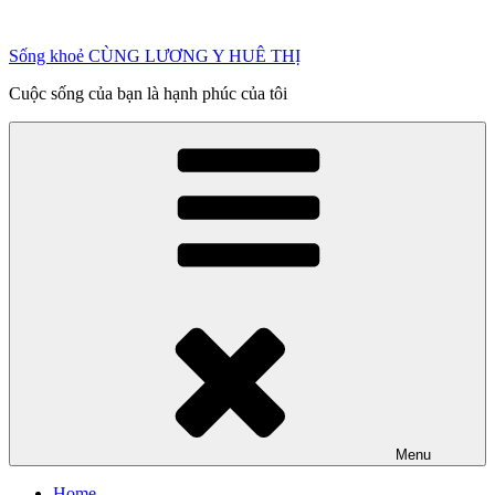
Chuyển
đến
Sống khoẻ CÙNG LƯƠNG Y HUÊ THỊ
phần
nội
Cuộc sống của bạn là hạnh phúc của tôi
dung
Menu
Home