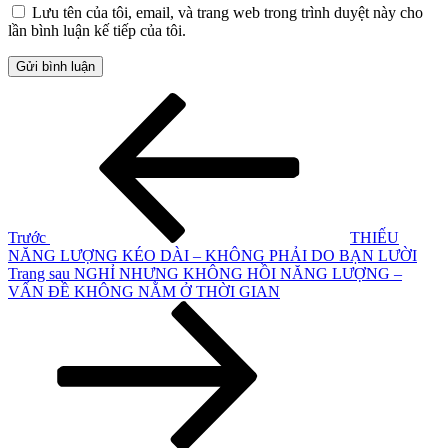
Lưu tên của tôi, email, và trang web trong trình duyệt này cho
lần bình luận kế tiếp của tôi.
Điều
Bài
cũ
hướng
hơn
bài
viết
Trước
THIẾU
NĂNG LƯỢNG KÉO DÀI – KHÔNG PHẢI DO BẠN LƯỜI
Bài
Trang sau
NGHỈ NHƯNG KHÔNG HỒI NĂNG LƯỢNG –
tiếp
VẤN ĐỀ KHÔNG NẰM Ở THỜI GIAN
theo