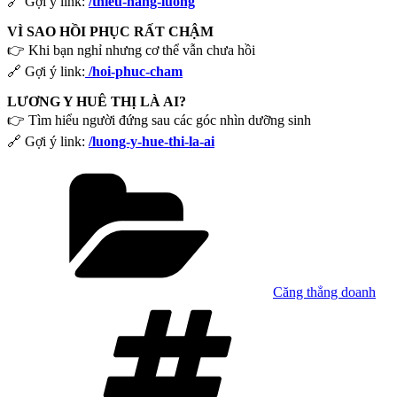
🔗 Gợi ý link:
/thieu-nang-luong
VÌ SAO HỒI PHỤC RẤT CHẬM
👉 Khi bạn nghỉ nhưng cơ thể vẫn chưa hồi
🔗 Gợi ý link:
/hoi-phuc-cham
LƯƠNG Y HUÊ THỊ LÀ AI?
👉 Tìm hiểu người đứng sau các góc nhìn dưỡng sinh
🔗 Gợi ý link:
/luong-y-hue-thi-la-ai
Danh
mục
Căng thẳng doanh
Tag