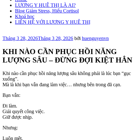
LƯƠNG Y HUÊ THỊ LÀ AI?
Blog Giảm Stress, Hiểu Cortisol
Khoá học
LIÊN HỆ VỚI LƯƠNG Y HUÊ THỊ
Đăng
Tháng 3 28, 2026
Tháng 3 28, 2026
bởi
huenguyenvn
trong
KHI NÀO CẦN PHỤC HỒI NĂNG
LƯỢNG SÂU – ĐỪNG ĐỢI KIỆT HẲN
Khi nào cần phục hồi năng lượng sâu không phải là lúc bạn “gục
xuống”.
Mà là khi bạn vẫn đang làm việc… nhưng bên trong đã cạn.
Bạn vẫn:
Đi làm.
Giải quyết công việc.
Giữ được nhịp.
Nhưng:
Luôn mệt.