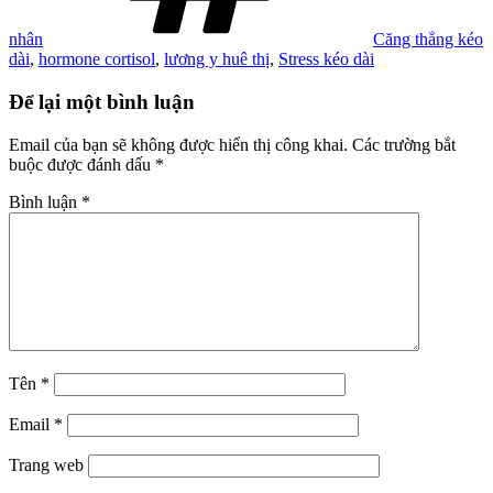
nhân
Căng thẳng kéo
dài
,
hormone cortisol
,
lương y huê thị
,
Stress kéo dài
Để lại một bình luận
Email của bạn sẽ không được hiển thị công khai.
Các trường bắt
buộc được đánh dấu
*
Bình luận
*
Tên
*
Email
*
Trang web