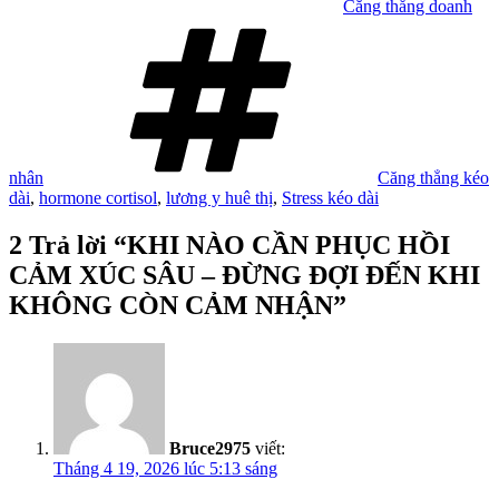
Căng thẳng doanh
Tag
nhân
Căng thẳng kéo
dài
,
hormone cortisol
,
lương y huê thị
,
Stress kéo dài
2 Trả lời “KHI NÀO CẦN PHỤC HỒI
CẢM XÚC SÂU – ĐỪNG ĐỢI ĐẾN KHI
KHÔNG CÒN CẢM NHẬN”
Bruce2975
viết:
Tháng 4 19, 2026 lúc 5:13 sáng