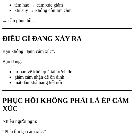
tâm hao → cảm xúc giảm
khí suy → không còn lực cảm
→ cần phục hồi.
ĐIỀU GÌ ĐANG XẢY RA
Bạn không “lạnh cảm xúc”.
Bạn đang:
tự bảo vệ khỏi quá tải trước đó
giảm cảm nhận để ổn định
mất dần khả năng kết nối
PHỤC HỒI KHÔNG PHẢI LÀ ÉP CẢM
XÚC
Nhiều người nghĩ:
“Phải tìm lại cảm xúc.”