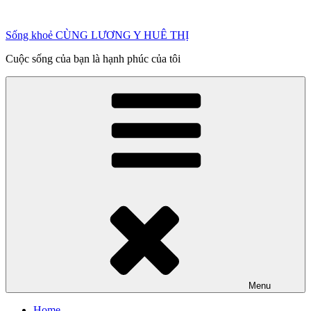
Chuyển
đến
Sống khoẻ CÙNG LƯƠNG Y HUÊ THỊ
phần
nội
Cuộc sống của bạn là hạnh phúc của tôi
dung
Menu
Home