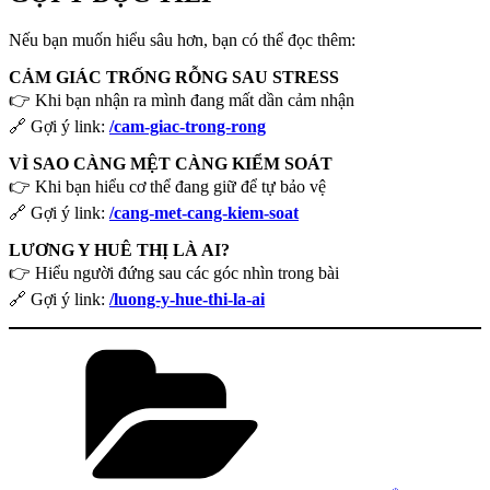
Nếu bạn muốn hiểu sâu hơn, bạn có thể đọc thêm:
CẢM GIÁC TRỐNG RỖNG SAU STRESS
👉 Khi bạn nhận ra mình đang mất dần cảm nhận
🔗 Gợi ý link:
/cam-giac-trong-rong
VÌ SAO CÀNG MỆT CÀNG KIỂM SOÁT
👉 Khi bạn hiểu cơ thể đang giữ để tự bảo vệ
🔗 Gợi ý link:
/cang-met-cang-kiem-soat
LƯƠNG Y HUÊ THỊ LÀ AI?
👉 Hiểu người đứng sau các góc nhìn trong bài
🔗 Gợi ý link:
/luong-y-hue-thi-la-ai
Danh
mục