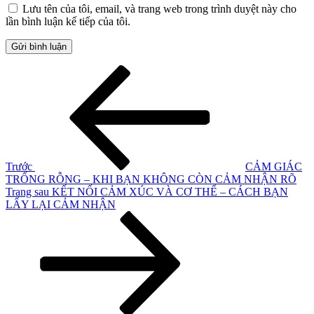
Lưu tên của tôi, email, và trang web trong trình duyệt này cho
lần bình luận kế tiếp của tôi.
Điều
Bài
cũ
hướng
hơn
bài
viết
Trước
CẢM GIÁC
TRỐNG RỖNG – KHI BẠN KHÔNG CÒN CẢM NHẬN RÕ
Bài
Trang sau
KẾT NỐI CẢM XÚC VÀ CƠ THỂ – CÁCH BẠN
tiếp
LẤY LẠI CẢM NHẬN
theo