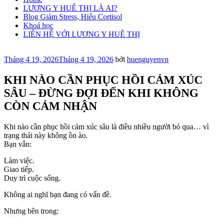
LƯƠNG Y HUÊ THỊ LÀ AI?
Blog Giảm Stress, Hiểu Cortisol
Khoá học
LIÊN HỆ VỚI LƯƠNG Y HUÊ THỊ
Đăng
Tháng 4 19, 2026
Tháng 4 19, 2026
bởi
huenguyenvn
trong
KHI NÀO CẦN PHỤC HỒI CẢM XÚC
SÂU – ĐỪNG ĐỢI ĐẾN KHI KHÔNG
CÒN CẢM NHẬN
Khi nào cần phục hồi cảm xúc sâu là điều nhiều người bỏ qua… vì
trạng thái này không ồn ào.
Bạn vẫn:
Làm việc.
Giao tiếp.
Duy trì cuộc sống.
Không ai nghĩ bạn đang có vấn đề.
Nhưng bên trong: