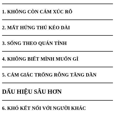
1. KHÔNG CÒN CẢM XÚC RÕ
2. MẤT HỨNG THÚ KÉO DÀI
3. SỐNG THEO QUÁN TÍNH
4. KHÔNG BIẾT MÌNH MUỐN GÌ
5. CẢM GIÁC TRỐNG RỖNG TĂNG DẦN
DẤU HIỆU SÂU HƠN
6. KHÓ KẾT NỐI VỚI NGƯỜI KHÁC