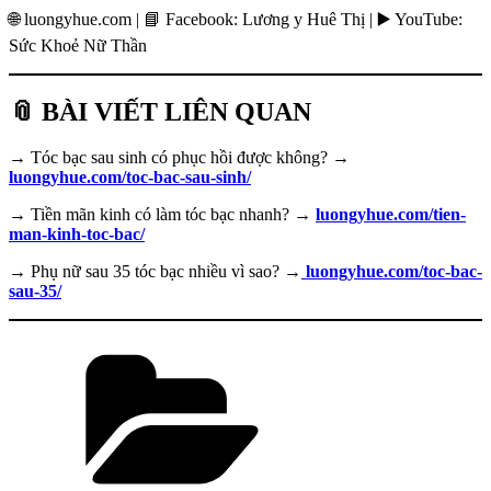
🌐 luongyhue.com | 📘 Facebook: Lương y Huê Thị | ▶️ YouTube:
Sức Khoẻ Nữ Thần
📎 BÀI VIẾT LIÊN QUAN
→ Tóc bạc sau sinh có phục hồi được không? →
luongyhue.com/toc-bac-sau-sinh/
→ Tiền mãn kinh có làm tóc bạc nhanh? →
luongyhue.com/tien-
man-kinh-toc-bac/
→ Phụ nữ sau 35 tóc bạc nhiều vì sao? →
luongyhue.com/toc-bac-
sau-35/
Danh
mục