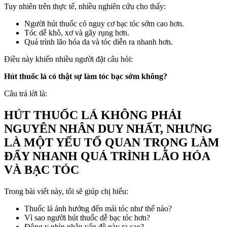
Tuy nhiên trên thực tế, nhiều nghiên cứu cho thấy:
Người hút thuốc có nguy cơ bạc tóc sớm cao hơn.
Tóc dễ khô, xơ và gãy rụng hơn.
Quá trình lão hóa da và tóc diễn ra nhanh hơn.
Điều này khiến nhiều người đặt câu hỏi:
Hút thuốc lá có thật sự làm tóc bạc sớm không?
Câu trả lời là:
HÚT THUỐC LÁ KHÔNG PHẢI
NGUYÊN NHÂN DUY NHẤT, NHƯNG
LÀ MỘT YẾU TỐ QUAN TRỌNG LÀM
ĐẨY NHANH QUÁ TRÌNH LÃO HÓA
VÀ BẠC TÓC
Trong bài viết này, tôi sẽ giúp chị hiểu:
Thuốc lá ảnh hưởng đến mái tóc như thế nào?
Vì sao người hút thuốc dễ bạc tóc hơn?
Đông y nhìn nhận vấn đề này ra sao?