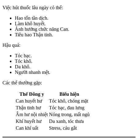
Việc hút thuốc lâu ngày có thể:
Hao tổn tân dịch.
Làm khô huyết.
Ảnh hưởng chức năng Can.
Tiêu hao Thận tinh.
Hậu quả:
Tóc bạc.
Tóc khô.
Da khô.
Người nhanh mệt.
Các thể thường gặp:
Thể Đông y
Biểu hiện
Can huyết hư
Tóc khô, chóng mặt
Thận tinh hư
Tóc bạc, đau lưng
Âm hư nội nhiệt
Nóng trong, mất ngủ
Khí huyết hư
Da xanh, tóc thưa
Can khí uất
Stress, cáu gắt