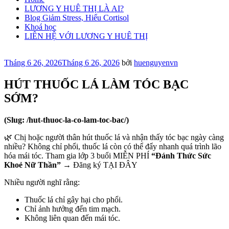
LƯƠNG Y HUÊ THỊ LÀ AI?
Blog Giảm Stress, Hiểu Cortisol
Khoá học
LIÊN HỆ VỚI LƯƠNG Y HUÊ THỊ
Đăng
Tháng 6 26, 2026
Tháng 6 26, 2026
bởi
huenguyenvn
trong
HÚT THUỐC LÁ LÀM TÓC BẠC
SỚM?
(Slug: /hut-thuoc-la-co-lam-toc-bac/)
🌿 Chị hoặc người thân hút thuốc lá và nhận thấy tóc bạc ngày càng
nhiều? Không chỉ phổi, thuốc lá còn có thể đẩy nhanh quá trình lão
hóa mái tóc. Tham gia lớp 3 buổi MIỄN PHÍ
“Đánh Thức Sức
Khoẻ Nữ Thần”
→ Đăng ký TẠI ĐÂY
Nhiều người nghĩ rằng:
Thuốc lá chỉ gây hại cho phổi.
Chỉ ảnh hưởng đến tim mạch.
Không liên quan đến mái tóc.