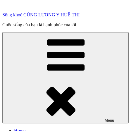
Chuyển
đến
Sống khoẻ CÙNG LƯƠNG Y HUÊ THỊ
phần
nội
Cuộc sống của bạn là hạnh phúc của tôi
dung
Menu
Home