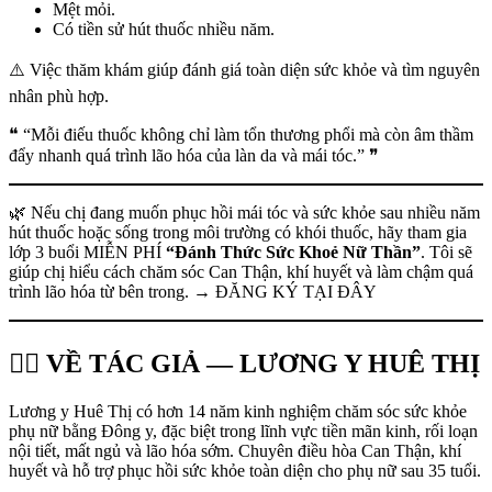
Mệt mỏi.
Có tiền sử hút thuốc nhiều năm.
⚠️ Việc thăm khám giúp đánh giá toàn diện sức khỏe và tìm nguyên
nhân phù hợp.
❝ “Mỗi điếu thuốc không chỉ làm tổn thương phổi mà còn âm thầm
đẩy nhanh quá trình lão hóa của làn da và mái tóc.” ❞
🌿 Nếu chị đang muốn phục hồi mái tóc và sức khỏe sau nhiều năm
hút thuốc hoặc sống trong môi trường có khói thuốc, hãy tham gia
lớp 3 buổi MIỄN PHÍ
“Đánh Thức Sức Khoẻ Nữ Thần”
. Tôi sẽ
giúp chị hiểu cách chăm sóc Can Thận, khí huyết và làm chậm quá
trình lão hóa từ bên trong. → ĐĂNG KÝ TẠI ĐÂY
👩‍⚕️ VỀ TÁC GIẢ — LƯƠNG Y HUÊ THỊ
Lương y Huê Thị có hơn 14 năm kinh nghiệm chăm sóc sức khỏe
phụ nữ bằng Đông y, đặc biệt trong lĩnh vực tiền mãn kinh, rối loạn
nội tiết, mất ngủ và lão hóa sớm. Chuyên điều hòa Can Thận, khí
huyết và hỗ trợ phục hồi sức khỏe toàn diện cho phụ nữ sau 35 tuổi.