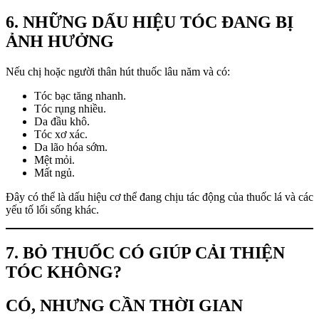
6. NHỮNG DẤU HIỆU TÓC ĐANG BỊ
ẢNH HƯỞNG
Nếu chị hoặc người thân hút thuốc lâu năm và có:
Tóc bạc tăng nhanh.
Tóc rụng nhiều.
Da đầu khô.
Tóc xơ xác.
Da lão hóa sớm.
Mệt mỏi.
Mất ngủ.
Đây có thể là dấu hiệu cơ thể đang chịu tác động của thuốc lá và các
yếu tố lối sống khác.
7. BỎ THUỐC CÓ GIÚP CẢI THIỆN
TÓC KHÔNG?
CÓ, NHƯNG CẦN THỜI GIAN