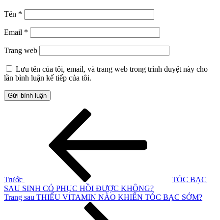
Tên
*
Email
*
Trang web
Lưu tên của tôi, email, và trang web trong trình duyệt này cho
lần bình luận kế tiếp của tôi.
Điều
Bài
cũ
hướng
hơn
bài
viết
Trước
TÓC BẠC
SAU SINH CÓ PHỤC HỒI ĐƯỢC KHÔNG?
Bài
Trang sau
THIẾU VITAMIN NÀO KHIẾN TÓC BẠC SỚM?
tiếp
theo